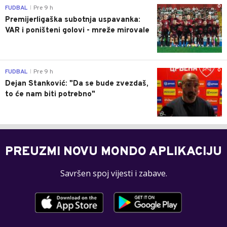
0
FUDBAL
Pre 9 h
|
Premijerligaška subotnja uspavanka:
VAR i poništeni golovi - mreže mirovale
0
FUDBAL
Pre 9 h
|
Dejan Stanković: "Da se bude zvezdaš,
to će nam biti potrebno"
PREUZMI NOVU MONDO APLIKACIJU
Savršen spoj vijesti i zabave.