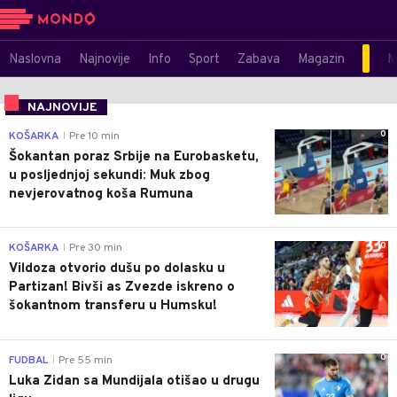
Naslovna
Najnovije
Info
Sport
Zabava
Magazin
M
NAJNOVIJE
0
KOŠARKA
Pre 10 min
|
Šokantan poraz Srbije na Eurobasketu,
u posljednjoj sekundi: Muk zbog
nevjerovatnog koša Rumuna
0
KOŠARKA
Pre 30 min
|
Vildoza otvorio dušu po dolasku u
Partizan! Bivši as Zvezde iskreno o
šokantnom transferu u Humsku!
0
FUDBAL
Pre 55 min
|
Luka Zidan sa Mundijala otišao u drugu