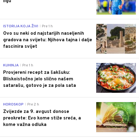
ligu
0
ISTORIJA KOJA ŽIVI
Pre 1 h
|
Ovo su neki od najstarijih naseljenih
gradova na svijetu: Njihova tajna i dalje
fascinira svijet
0
KUHINJA
Pre 1 h
|
Provjereni recept za šakšuku:
Bliskoistočno jelo slično našem
satarašu, gotovo je za pola sata
0
HOROSKOP
Pre 2 h
|
Zvijezde za 9. avgust donose
preokrete: Evo kome stiže sreća, a
kome važna odluka