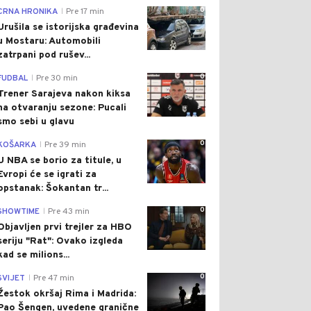
0
CRNA HRONIKA
Pre 17 min
|
Urušila se istorijska građevina
u Mostaru: Automobili
zatrpani pod rušev...
0
FUDBAL
Pre 30 min
|
Trener Sarajeva nakon kiksa
na otvaranju sezone: Pucali
smo sebi u glavu
0
KOŠARKA
Pre 39 min
|
U NBA se borio za titule, u
Evropi će se igrati za
opstanak: Šokantan tr...
0
SHOWTIME
Pre 43 min
|
Objavljen prvi trejler za HBO
seriju "Rat": Ovako izgleda
kad se milions...
0
SVIJET
Pre 47 min
|
Žestok okršaj Rima i Madrida:
Pao Šengen, uvedene granične