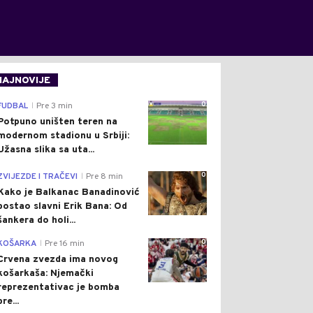
NAJNOVIJE
0
FUDBAL
Pre 3 min
|
Potpuno uništen teren na
modernom stadionu u Srbiji:
Užasna slika sa uta...
0
ZVIJEZDE I TRAČEVI
Pre 8 min
|
Kako je Balkanac Banadinović
postao slavni Erik Bana: Od
šankera do holi...
0
KOŠARKA
Pre 16 min
|
Crvena zvezda ima novog
košarkaša: Njemački
reprezentativac je bomba
pre...