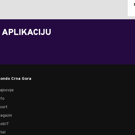
 APLIKACIJU
ondo Crna Gora
ajnovije
nfo
port
agazin
obIT
tel