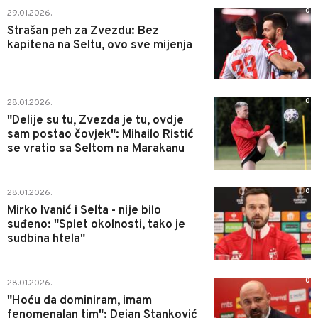
0
29.01.2026.
Strašan peh za Zvezdu: Bez
kapitena na Seltu, ovo sve mijenja
0
28.01.2026.
"Delije su tu, Zvezda je tu, ovdje
sam postao čovjek": Mihailo Ristić
se vratio sa Seltom na Marakanu
0
28.01.2026.
Mirko Ivanić i Selta - nije bilo
suđeno: "Splet okolnosti, tako je
sudbina htela"
0
28.01.2026.
"Hoću da dominiram, imam
fenomenalan tim": Dejan Stanković