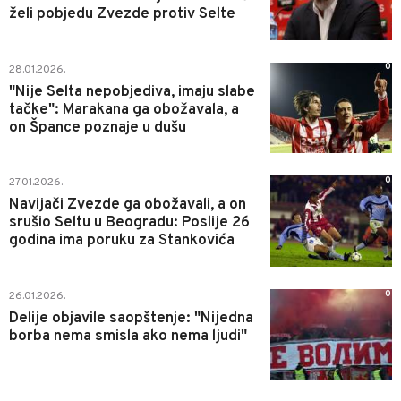
želi pobjedu Zvezde protiv Selte
0
28.01.2026.
"Nije Selta nepobjediva, imaju slabe
tačke": Marakana ga obožavala, a
on Špance poznaje u dušu
0
27.01.2026.
Navijači Zvezde ga obožavali, a on
srušio Seltu u Beogradu: Poslije 26
godina ima poruku za Stankovića
0
26.01.2026.
Delije objavile saopštenje: "Nijedna
borba nema smisla ako nema ljudi"