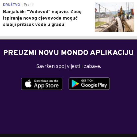
0
DRUŠTVO
Pre 1 h
|
Banjalučki "Vodovod" najavio: Zbog
ispiranja novog cjevovoda moguć
slabiji pritisak vode u gradu
PREUZMI NOVU MONDO APLIKACIJU
Savršen spoj vijesti i zabave.