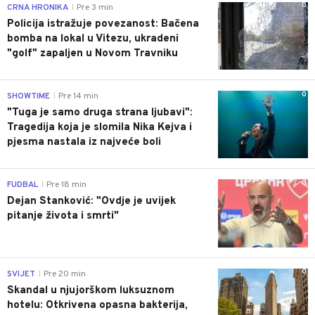
0
CRNA HRONIKA
Pre 3 min
|
Policija istražuje povezanost: Bačena
bomba na lokal u Vitezu, ukradeni
"golf" zapaljen u Novom Travniku
0
SHOWTIME
Pre 14 min
|
"Tuga je samo druga strana ljubavi":
Tragedija koja je slomila Nika Kejva i
pjesma nastala iz najveće boli
0
FUDBAL
Pre 18 min
|
Dejan Stanković: "Ovdje je uvijek
pitanje života i smrti"
0
SVIJET
Pre 20 min
|
Skandal u njujorškom luksuznom
hotelu: Otkrivena opasna bakterija,