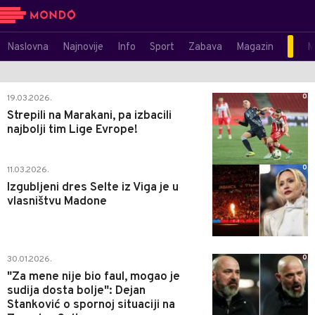
Naslovna
Najnovije
Info
Sport
Zabava
Magazin
M
0
19.03.2026.
Strepili na Marakani, pa izbacili
najbolji tim Lige Evrope!
0
11.03.2026.
Izgubljeni dres Selte iz Viga je u
vlasništvu Madone
0
30.01.2026.
"Za mene nije bio faul, mogao je
sudija dosta bolje": Dejan
Stanković o spornoj situaciji na