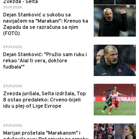
Zvezda - Selta
0
30.01.2026.
Dejan Stanković u sukobu sa
navijačem na "Marakani": Krenuo ka
Zapadu da se razračuna sa njim
(FOTO)
0
29.01.2026.
Dejan Stanković: "Pružio sam ruku i
rekao 'Alal ti vera, doktore
fudbala'"
0
29.01.2026.
Zvezda jurišala, Selta izdržala, Top
8 ostao predaleko: Crveno-bijeli
idu u plej-of Lige Evrope
0
29.01.2026.
Marijan prošetala "Marakanom" i