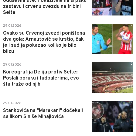
oduševila sve: Pokazivala na srpsku
zastavu i crvenu zvezdu na tribini
Selte
0
29.01.2026.
Ovako su Crvenoj zvezdi poništena
dva gola: Arnautović se krstio, čak
je i sudija pokazao koliko je bilo
blizu
0
29.01.2026.
Koreografija Delija protiv Selte:
Poslali poruku i fudbalerima, evo
šta traže od njih
0
29.01.2026.
Stankovića na "Marakani" dočekali
sa likom Siniše Mihajlovića