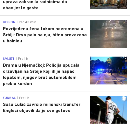
uprava zabranila radnicima da
obavijeste goste
0
REGION
Pre 43 min
|
Povrijeđena žena tokom nevremena u
Srbiji: Drvo palo na nju, hitno prevezena
u bolnicu
0
SVIJET
Pre 1 h
|
Drama u Njemačkoj: Policija upucala
državljanina Srbije koji ih je napao
lopatom, njegov brat automobilom
probio kordon
0
FUDBAL
Pre 1 h
|
Saša Lukić završio milionski transfer:
Englezi objavili da je sve gotovo