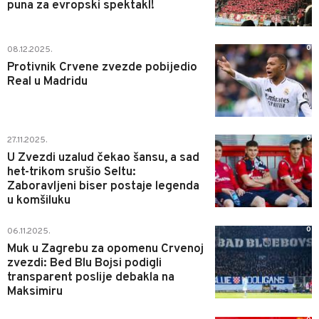
puna za evropski spektakl!
0
08.12.2025.
Protivnik Crvene zvezde pobijedio
Real u Madridu
0
27.11.2025.
U Zvezdi uzalud čekao šansu, a sad
het-trikom srušio Seltu:
Zaboravljeni biser postaje legenda
u komšiluku
0
06.11.2025.
Muk u Zagrebu za opomenu Crvenoj
zvezdi: Bed Blu Bojsi podigli
transparent poslije debakla na
Maksimiru