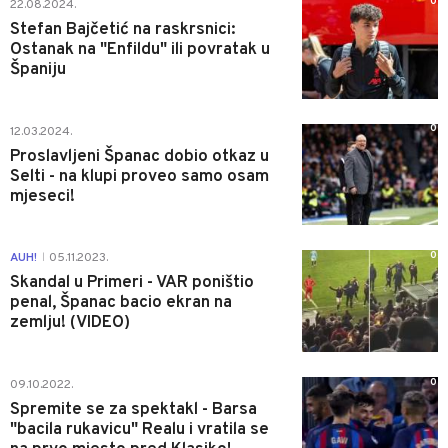
0
22.08.2024.
Stefan Bajčetić na raskrsnici:
Ostanak na "Enfildu" ili povratak u
Španiju
0
12.03.2024.
Proslavljeni Španac dobio otkaz u
Selti - na klupi proveo samo osam
mjeseci!
0
AUH!
05.11.2023.
|
Skandal u Primeri - VAR poništio
penal, Španac bacio ekran na
zemlju! (VIDEO)
0
09.10.2022.
Spremite se za spektakl - Barsa
"bacila rukavicu" Realu i vratila se