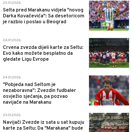
0
25.01.2026.
Selta pred Marakanu vidjela "novog
Darka Kovačevića": Sa desetoricom
je razbio i poslao u Beograd
0
24.01.2026.
Crvena zvezda dijeli karte za Seltu:
Evo kako možete besplatno da
gledate Ligu Evrope
0
24.01.2026.
"Pobjeda nad Seltom je
nezaboravna": Zvezdin fudbaler
osvježio sjećanja, pa pozvao
navijače na Marakanu
0
23.01.2026.
Navijači Zvezde iz sata u sat kupuju
karte za Seltu: Da "Marakana" bude