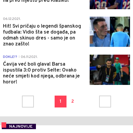
na prvo mjesto pred Klasiko!
0
06.12.2021.
Hit! Svi pričaju o legendi španskog
fudbala: Vidio šta se događa, pa
odmah skinuo dres - samo je on
znao zašto!
0
DOKLE!?
06.11.2021.
|
Ćavija već boli glava! Barsa
ispustila 3:0 protiv Selte: Ovako
neće smjeti kod njega, odbrana je
horor!
1
2
NAJNOVIJE