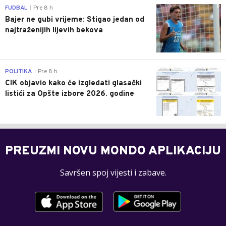
0
FUDBAL
Pre 8 h
|
Bajer ne gubi vrijeme: Stigao jedan od
najtraženijih lijevih bekova
0
POLITIKA
Pre 8 h
|
CIK objavio kako će izgledati glasački
listići za Opšte izbore 2026. godine
PREUZMI NOVU MONDO APLIKACIJU
Savršen spoj vijesti i zabave.