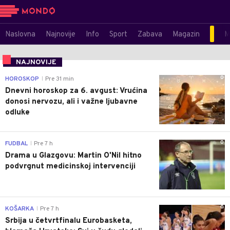
Naslovna
Najnovije
Info
Sport
Zabava
Magazin
M
NAJNOVIJE
0
HOROSKOP
Pre 31 min
|
Dnevni horoskop za 6. avgust: Vrućina
donosi nervozu, ali i važne ljubavne
odluke
0
FUDBAL
Pre 7 h
|
Drama u Glazgovu: Martin O'Nil hitno
podvrgnut medicinskoj intervenciji
0
KOŠARKA
Pre 7 h
|
Srbija u četvrtfinalu Eurobasketa,