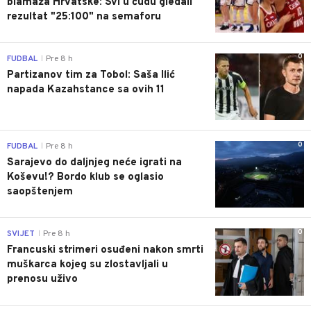
blamaža Hrvatske: Svi u čudu gledali
rezultat "25:100" na semaforu
0
FUDBAL
Pre 8 h
|
Partizanov tim za Tobol: Saša Ilić
napada Kazahstance sa ovih 11
0
FUDBAL
Pre 8 h
|
Sarajevo do daljnjeg neće igrati na
Koševu!? Bordo klub se oglasio
saopštenjem
0
SVIJET
Pre 8 h
|
Francuski strimeri osuđeni nakon smrti
muškarca kojeg su zlostavljali u
prenosu uživo