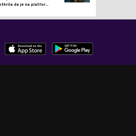
otkrila da je na platfor...