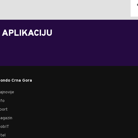
 APLIKACIJU
ondo Crna Gora
ajnovije
nfo
port
agazin
obIT
tel