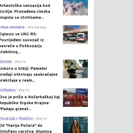
Arheološka senzacija kod
Sicilije: Pronađena rimska
olupina sa stotinama...
0
CRNA HRONIKA
Pre 44 min
|
Oglasio se UKC RS:
Povrijeđeni suvozač iz
nesreće u Potkozarju
stabilnog...
0
REGION
Pre 1 h
|
Uskoro u Srbiji: Pametni
uređaji otkrivaju saobraćajne
prekršaje u realn...
0
KOŠARKA
Pre 1 h
|
Ovo je priča o Košarkaškoj ligi
Republike Srpske Krajine:
"Padaju granat...
0
ZVIJEZDE I TRAČEVI
Pre 1 h
|
Od "Harija Potera" do
OnlyFans carstva: Glumica