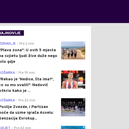
NAJNOVIJE
0
ZDRAVLJE
Pre 2 min
|
"Plava zona": U ovih 5 mjesta
na svjietu ljudi žive duže nego
bilo gdje
0
KOŠARKA
Pre 19 min
|
"Rekao je 'Nedice, šta ima?',
to su mu uvalili": Nedović
otkrio kako je ...
0
KOŠARKA
Pre 22 min
|
Poslije Zvezde, i Partizan
hoće da uzme igrača Asvelu:
Senzacija Evrokup...
0
SVIJET
Pre 43 min
|