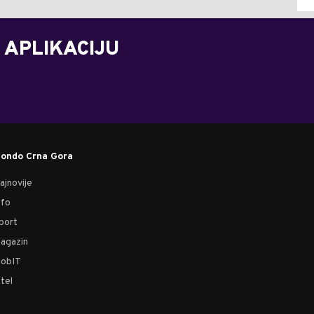
 APLIKACIJU
ondo Crna Gora
ajnovije
nfo
port
agazin
obIT
tel