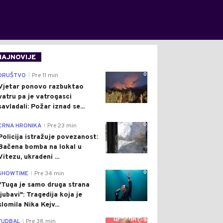
NAJNOVIJE
0
DRUŠTVO
Pre 11 min
|
Vjetar ponovo razbuktao
vatru pa je vatrogasci
savladali: Požar iznad se...
0
CRNA HRONIKA
Pre 23 min
|
Policija istražuje povezanost:
Bačena bomba na lokal u
Vitezu, ukradeni ...
0
SHOWTIME
Pre 34 min
|
"Tuga je samo druga strana
ljubavi": Tragedija koja je
slomila Nika Kejv...
0
FUDBAL
Pre 38 min
|