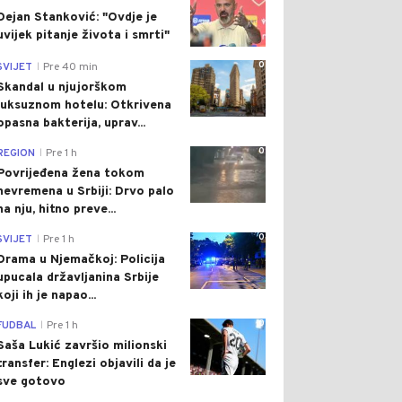
Dejan Stanković: "Ovdje je
uvijek pitanje života i smrti"
0
SVIJET
Pre 40 min
|
Skandal u njujorškom
luksuznom hotelu: Otkrivena
opasna bakterija, uprav...
0
REGION
Pre 1 h
|
Povrijeđena žena tokom
nevremena u Srbiji: Drvo palo
na nju, hitno preve...
0
SVIJET
Pre 1 h
|
Drama u Njemačkoj: Policija
upucala državljanina Srbije
koji ih je napao...
0
FUDBAL
Pre 1 h
|
Saša Lukić završio milionski
transfer: Englezi objavili da je
sve gotovo