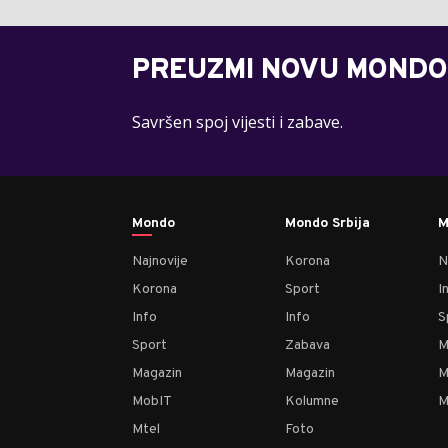
PREUZMI NOVU MONDO
Savršen spoj vijesti i zabave.
Mondo
Mondo Srbija
M
Najnovije
Korona
N
Korona
Sport
I
Info
Info
S
Sport
Zabava
M
Magazin
Magazin
M
MobIT
Kolumne
M
Mtel
Foto