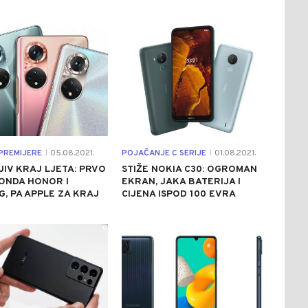
0
0
PREMIJERE
05.08.2021.
POJAČANJE C SERIJE
01.08.2021.
|
|
IV KRAJ LJETA: PRVO
STIŽE NOKIA C30: OGROMAN
 ONDA HONOR I
EKRAN, JAKA BATERIJA I
, PA APPLE ZA KRAJ
CIJENA ISPOD 100 EVRA
0
0