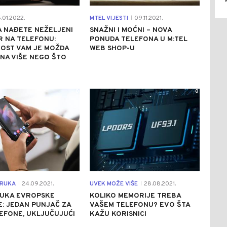
.01.2022.
MTEL VIJESTI
09.11.2021.
|
 NAĐETE NEŽELJENI
SNAŽNI I MOĆNI – NOVA
 NA TELEFONU:
PONUDA TELEFONA U M:TEL
OST VAM JE MOŽDA
WEB SHOP-U
NA VIŠE NEGO ŠTO
0
0
ORUKA
24.09.2021.
UVEK MOŽE VIŠE
28.08.2021.
|
|
UKA EVROPSKE
KOLIKO MEMORIJE TREBA
E: JEDAN PUNJAČ ZA
VAŠEM TELEFONU? EVO ŠTA
EFONE, UKLJUČUJUĆI
KAŽU KORISNICI