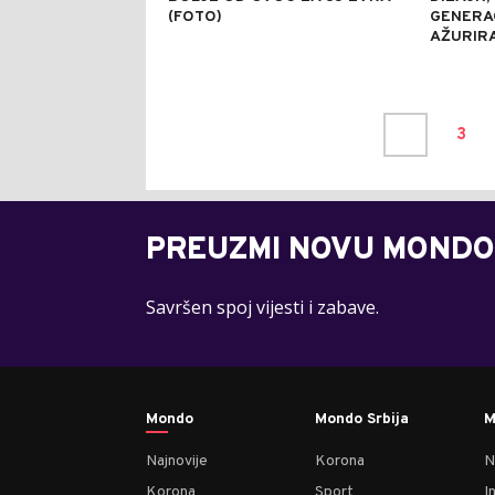
(FOTO)
GENERA
AŽURIRA
3
PREUZMI NOVU MONDO
Savršen spoj vijesti i zabave.
Mondo
Mondo Srbija
M
Najnovije
Korona
N
Korona
Sport
I