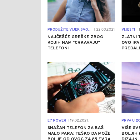
PRODUŽITE VIJEK SVOM SMARTFONU
22.03.2021.
VIJESTI
1
|
|
NAJČEŠĆE GREŠKE ZBOG
ZLATNI 
KOJIH NAM "CRKAVAJU"
OVO IPA
TELEFONI
PREDAL
0
E7 POWER
19.02.2021.
PRVA U 20
|
SNAŽAN TELEFON ZA BAŠ
VIŠE SV
MALO PARA: TEŠKO DA MOŽE
BOLJIH 
BOLJE OD OVOG ZA 85 EVRA
DIZAJN,