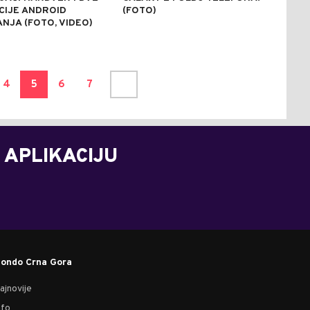
CIJE ANDROID
(FOTO)
NJA (FOTO, VIDEO)
4
5
6
7
 APLIKACIJU
ondo Crna Gora
ajnovije
nfo