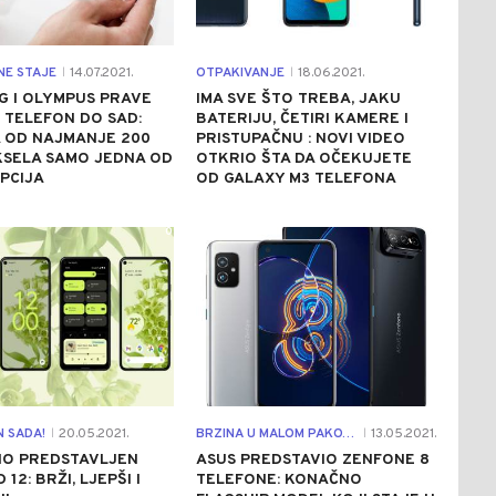
NE STAJE
14.07.2021.
OTPAKIVANJE
18.06.2021.
|
|
G I OLYMPUS PRAVE
IMA SVE ŠTO TREBA, JAKU
 TELEFON DO SAD:
BATERIJU, ČETIRI KAMERE I
 OD NAJMANJE 200
PRISTUPAČNU : NOVI VIDEO
KSELA SAMO JEDNA OD
OTKRIO ŠTA DA OČEKUJETE
PCIJA
OD GALAXY M3 TELEFONA
0
0
 SADA!
20.05.2021.
BRZINA U MALOM PAKOVANJU
13.05.2021.
|
|
NO PREDSTAVLJEN
ASUS PREDSTAVIO ZENFONE 8
12: BRŽI, LJEPŠI I
TELEFONE: KONAČNO