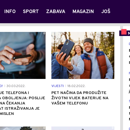
INFO
SPORT
ZABAVA
MAGAZIN
JOŠ
0
0
O!
30.03.2022.
VIJESTI
18.02.2022.
|
|
E TELEFONA I
PET NAČINA DA PRODUŽITE
 OBOLJENJA: POSLIJE
ŽIVOTNI VIJEK BATERIJE NA
INA ČEKANJA
VAŠEM TELEFONU
T ISTRAŽIVANJA JE
MISLEN
0
0