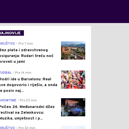
NAJNOVIJE
0
DRUŠTVO
Pre 7 min
|
Bez plata i zdravstvenog
osiguranja: Rudari treću noć
proveli u jami
0
FUDBAL
Pre 14 min
|
Rodri ide u Barselonu: Real
sve dogovorio i riješio, a onda
je poziv naj...
0
SHOWTIME
Pre 23 min
|
Počeo 26. Međunarodni džez
festival na Zelenkovcu:
Muzika, umjetnost i p...
0
DRUŠTVO
Pre 32 min
|