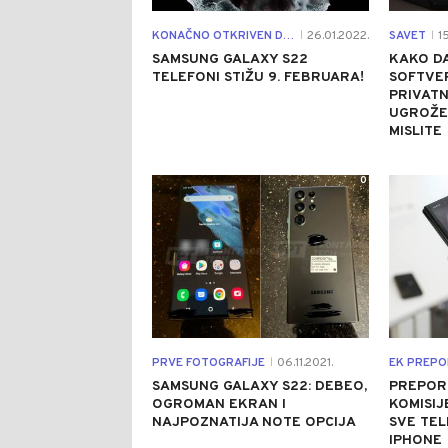
KONAČNO OTKRIVEN DATUM
26.01.2022.
SAVET
15
|
|
SAMSUNG GALAXY S22
KAKO DA
TELEFONI STIŽU 9. FEBRUARA!
SOFTVER
PRIVATN
UGROŽE
MISLITE
0
PRVE FOTOGRAFIJE
06.11.2021.
EK PREP
|
SAMSUNG GALAXY S22: DEBEO,
PREPOR
OGROMAN EKRAN I
KOMISIJ
NAJPOZNATIJA NOTE OPCIJA
SVE TEL
IPHONE