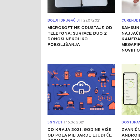
BOLJI I DRUGAČIJI
27.07.2021.
CURENJE 
|
MICROSOFT NE ODUSTAJE OD
SAMSUN
TELEFONA: SURFACE DUO 2
NAJJAČI
DONOSI NEKOLIKO
KAMERA
POBOLJŠANJA
MEGAPI
NOVIH O
0
5G SVET
16.06.2021.
DOSTUPAN
|
DO KRAJA 2021. GODINE VIŠE
ZVANIČ
OD POLA MILIJARDE LJUDI ĆE
ANDROID 