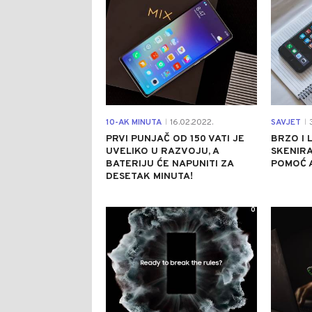
10-AK MINUTA
16.02.2022.
SAVJET
3
|
|
PRVI PUNJAČ OD 150 VATI JE
BRZO I 
UVELIKO U RAZVOJU, A
SKENIR
BATERIJU ĆE NAPUNITI ZA
POMOĆ 
DESETAK MINUTA!
0