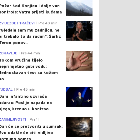
Požar kod Konjica i dalje van
kontrole: Vatra prijeti kućama
0
ZVIJEZDE I TRAČEVI
Pre 40 min
|
"Gledala sam mu zadnjicu, ne
bi trebalo to da radim": Šarliz
Teron ponov...
0
ZDRAVLJE
Pre 44 min
|
Tokom vrućina tijelo
neprimjetno gubi vodu:
Jednostavan test sa kožom
po...
0
FUDBAL
Pre 45 min
|
Đani Infantino uzvraća
udarac: Poslije napada na
njega, krenuo u kontrao...
0
ZANIMLJIVOSTI
Pre 1 h
|
Dan će se pretvoriti u sumrak:
Evo odakle će biti vidljivo
potpuno pomra...