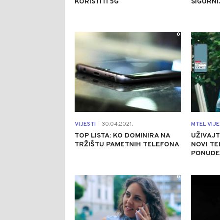
KORISTITI 5G
SIGURNI
0
VIJESTI
30.04.2021.
MTEL VIJE
|
TOP LISTA: KO DOMINIRA NA
UŽIVAJT
TRŽIŠTU PAMETNIH TELEFONA
NOVI TE
PONUDE
0