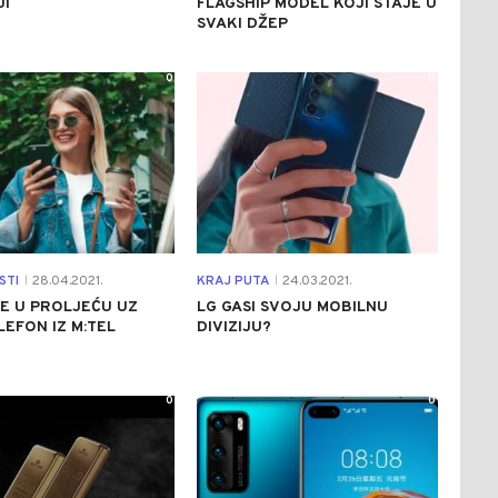
JI
FLAGSHIP MODEL KOJI STAJE U
SVAKI DŽEP
0
0
STI
28.04.2021.
KRAJ PUTA
24.03.2021.
|
|
E U PROLJEĆU UZ
LG GASI SVOJU MOBILNU
LEFON IZ M:TEL
DIVIZIJU?
0
0