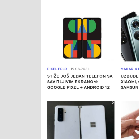
0
PIXEL FOLD
19.08.2021.
MAKAR 4 
|
STIŽE JOŠ JEDAN TELEFON SA
UZBUDLJ
SAVITLJIVIM EKRANOM:
XIAOMI,
GOOGLE PIXEL + ANDROID 12
SAMSUNG
0