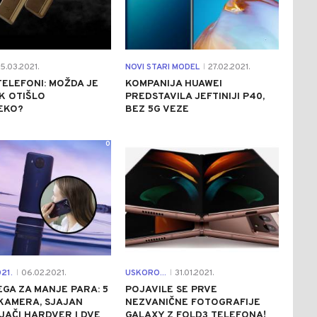
5.03.2021.
NOVI STARI MODEL
27.02.2021.
|
TELEFONI: MOŽDA JE
KOMPANIJA HUAWEI
K OTIŠLO
PREDSTAVILA JEFTINIJI P40,
EKO?
BEZ 5G VEZE
0
0
21.
06.02.2021.
USKORO...
31.01.2021.
|
|
EGA ZA MANJE PARA: 5
POJAVILE SE PRVE
KAMERA, SJAJAN
NEZVANIČNE FOTOGRAFIJE
 JAČI HARDVER I DVE
GALAXY Z FOLD3 TELEFONA!