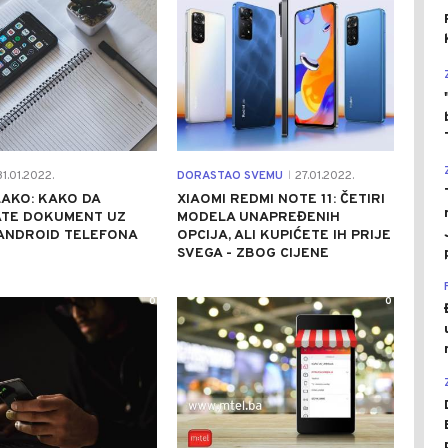
1.01.2022.
DORASTAO SVEMU
27.01.2022.
|
LAKO: KAKO DA
XIAOMI REDMI NOTE 11: ČETIRI
ATE DOKUMENT UZ
MODELA UNAPREĐENIH
ANDROID TELEFONA
OPCIJA, ALI KUPIĆETE IH PRIJE
SVEGA - ZBOG CIJENE
0
0