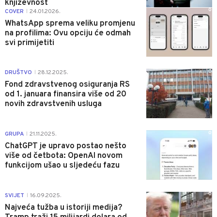
književnost
0
COVER
24.01.2026.
|
WhatsApp sprema veliku promjenu
na profilima: Ovu opciju će odmah
svi primijetiti
0
DRUŠTVO
28.12.2025.
|
Fond zdravstvenog osiguranja RS
od 1. januara finansira više od 20
novih zdravstvenih usluga
0
GRUPA
21.11.2025.
|
ChatGPT je upravo postao nešto
više od četbota: OpenAI novom
funkcijom ušao u sljedeću fazu
0
SVIJET
16.09.2025.
|
Najveća tužba u istoriji medija?