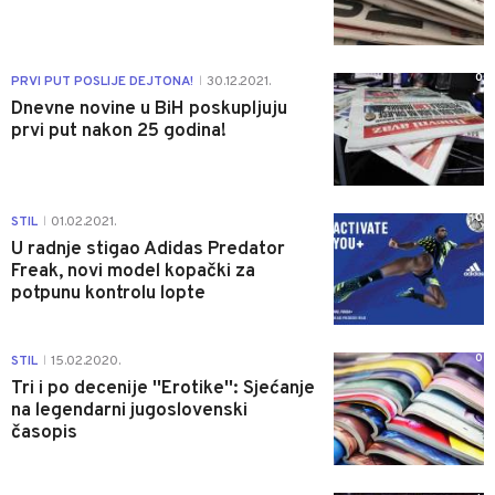
0
PRVI PUT POSLIJE DEJTONA!
30.12.2021.
|
Dnevne novine u BiH poskupljuju
prvi put nakon 25 godina!
0
STIL
01.02.2021.
|
U radnje stigao Adidas Predator
Freak, novi model kopački za
potpunu kontrolu lopte
0
STIL
15.02.2020.
|
Tri i po decenije ''Erotike'': Sjećanje
na legendarni jugoslovenski
časopis