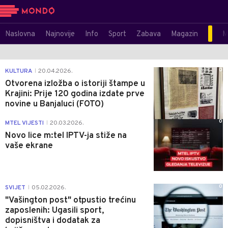
Naslovna
Najnovije
Info
Sport
Zabava
Magazin
M
0
KULTURA
20.04.2026.
|
Otvorena izložba o istoriji štampe u
Krajini: Prije 120 godina izdate prve
novine u Banjaluci (FOTO)
0
MTEL VIJESTI
20.03.2026.
|
Novo lice m:tel IPTV-ja stiže na
vaše ekrane
0
SVIJET
05.02.2026.
|
"Vašington post" otpustio trećinu
zaposlenih: Ugasili sport,
dopisništva i dodatak za