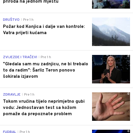
priroda na jednom mjestu
0
DRUŠTVO
Pre 1 h
|
Požar kod Konjica i dalje van kontrole:
Vatra prijeti kućama
0
ZVIJEZDE I TRAČEVI
Pre 1 h
|
"Gledala sam mu zadnjicu, ne bi trebalo
to da radim": Šarliz Teron ponovo
šokirala izjavom
0
ZDRAVLJE
Pre 1 h
|
Tokom vrućina tijelo neprimjetno gubi
vodu: Jednostavan test sa kožom
pomaže da prepoznate problem
0
FUDBAL
Pre 1 h
|