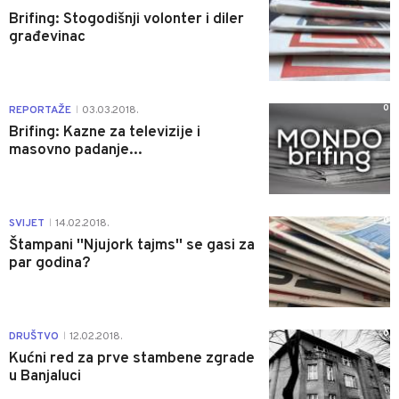
Brifing: Stogodišnji volonter i diler
građevinac
0
REPORTAŽE
03.03.2018.
|
Brifing: Kazne za televizije i
masovno padanje...
0
SVIJET
14.02.2018.
|
Štampani ''Njujork tajms'' se gasi za
par godina?
0
DRUŠTVO
12.02.2018.
|
Kućni red za prve stambene zgrade
u Banjaluci