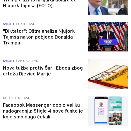
Tramp traži 15 milijardi dolara od
Njujork tajmsa (FOTO)
0
SVIJET
07.11.2024.
|
"Diktator": Oštra analiza Njujork
Tajmsa nakon pobjede Donalda
Trampa
0
SVIJET
28.08.2024.
|
Nova tužba protiv Šarli Ebdoa zbog
crteža Djevice Marije
0
HD
10.04.2024.
|
Facebook Messenger dobio veliku
nadogradnju: Stigle 4 nove funkcije
koje smo dugo čekali