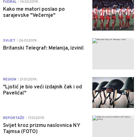
1
FUDBAL
14.02.2019.
|
Kako me matori poslao po
sarajevske "Večernje"
0
SVIJET
26.01.2019.
|
Britanski Telegraf: Melanija, izvini!
1
REGION
21.01.2019.
|
"Ljotić je bio veći izdajnik čak i od
Pavelića!"
0
REPORTAŽE
17.01.2019.
|
Svijet kroz prizmu naslovnica NY
Tajmsa (FOTO)