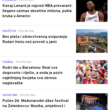
KOŠARKA
Pre 10 min
|
Kavaj Lenard je najveći NBA prevarant:
Ilegano uzimao desetine miliona, pukla
bruka u Americi
0
DRUŠTVO
Pre 38 min
|
Bez plata i zdravstvenog osiguranja:
Rudari treću noć proveli u jami
0
FUDBAL
Pre 45 min
|
Rodri ide u Barselonu: Real sve
dogovorio i riješio, a onda je poziv
najbitnijeg čovjeka sve obrnuo
naglavačke
0
SHOWTIME
Pre 55 min
|
Počeo 26. Međunarodni džez festival
na Zelenkovcu: Muzika, umjetnost i