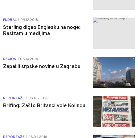
0
FUDBAL
09.12.2018.
|
Sterling digao Englesku na noge:
Rasizam u medijima
0
REGION
05.10.2018.
|
Zapalili srpske novine u Zagrebu
0
REPORTAŽE
09.08.2018.
|
Brifing: Zašto Britanci vole Kolindu
0
REPORTAŽE
28.04.2018.
|