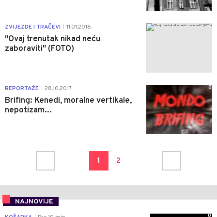
0
ZVIJEZDE I TRAČEVI
11.01.2018.
|
"Ovaj trenutak nikad neću
zaboraviti" (FOTO)
0
REPORTAŽE
28.10.2017.
|
Brifing: Kenedi, moralne vertikale,
nepotizam...
1
2
NAJNOVIJE
0