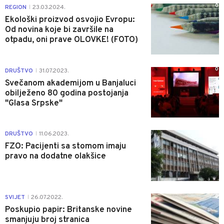
0
REGION
23.03.2024.
|
Ekološki proizvod osvojio Evropu:
Od novina koje bi završile na
otpadu, oni prave OLOVKE! (FOTO)
0
DRUŠTVO
31.07.2023.
|
Svečanom akademijom u Banjaluci
obilježeno 80 godina postojanja
"Glasa Srpske"
0
DRUŠTVO
11.06.2023.
|
FZO: Pacijenti sa stomom imaju
pravo na dodatne olakšice
0
SVIJET
26.07.2022.
|
Poskupio papir: Britanske novine
smanjuju broj stranica