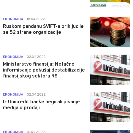
0
EKONOMIJA
18.04.2022.
|
Ruskom pandanu SVIFT-a prikljucile
se 52 strane organizacije
0
EKONOMIJA
02.04.2022.
|
Ministarstvo finansija: Netačno
informisanje pokušaj destabilizacije
finansijskog sektora RS
0
EKONOMIJA
02.04.2022.
|
Iz Unicredit banke negirali pisanje
medija o prodaji
0
EKONOMIJA
01.04.2022.
|