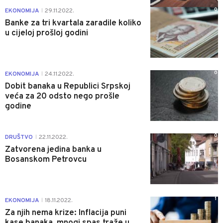
0
EKONOMIJA
29.11.2022.
|
Banke za tri kvartala zaradile koliko
u cijeloj prošloj godini
0
EKONOMIJA
24.11.2022.
|
Dobit banaka u Republici Srpskoj
veća za 20 odsto nego prošle
godine
0
DRUŠTVO
22.11.2022.
|
Zatvorena jedina banka u
Bosanskom Petrovcu
1
EKONOMIJA
18.11.2022.
|
Za njih nema krize: Inflacija puni
kase banaka, mnogi spas traže u