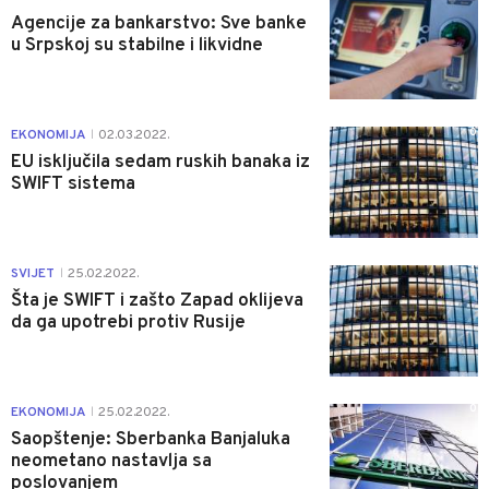
Agencije za bankarstvo: Sve banke
u Srpskoj su stabilne i likvidne
0
EKONOMIJA
02.03.2022.
|
EU isključila sedam ruskih banaka iz
SWIFT sistema
1
SVIJET
25.02.2022.
|
Šta je SWIFT i zašto Zapad oklijeva
da ga upotrebi protiv Rusije
0
EKONOMIJA
25.02.2022.
|
Saopštenje: Sberbanka Banjaluka
neometano nastavlja sa
poslovanjem