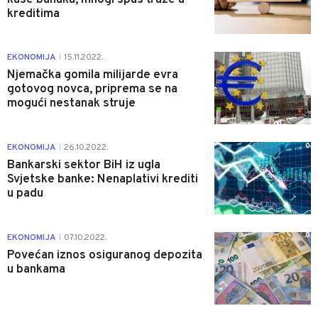
kreditima
1
EKONOMIJA
15.11.2022.
|
Njemačka gomila milijarde evra
gotovog novca, priprema se na
mogući nestanak struje
0
EKONOMIJA
26.10.2022.
|
Bankarski sektor BiH iz ugla
Svjetske banke: Nenaplativi krediti
u padu
0
EKONOMIJA
07.10.2022.
|
Povećan iznos osiguranog depozita
u bankama