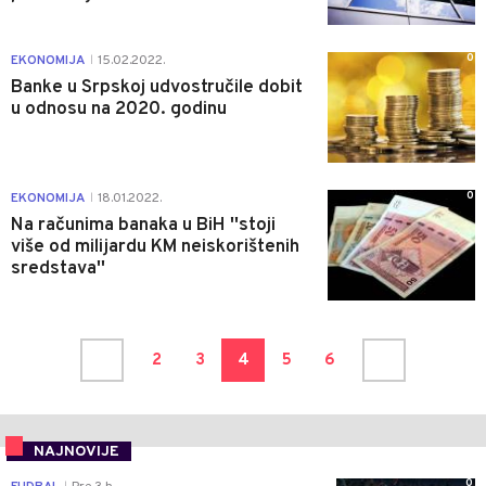
0
EKONOMIJA
15.02.2022.
|
Banke u Srpskoj udvostručile dobit
u odnosu na 2020. godinu
0
EKONOMIJA
18.01.2022.
|
Na računima banaka u BiH ''stoji
više od milijardu KM neiskorištenih
sredstava''
2
3
4
5
6
NAJNOVIJE
0