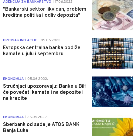
0
AGENCIJA ZA BANKARSTVO
17.06.2022.
|
"Bankarski sektor likvidan, problem
kreditna politika i odliv depozita"
0
PRITISAK INFLACIJE
09.06.2022.
|
Evropska centralna banka podiže
kamate u julu i septembru
0
EKONOMIJA
05.06.2022.
|
Stručnjaci upozoravaju: Banke u BiH
će povećati kamate i na depozite i
na kredite
0
EKONOMIJA
26.05.2022.
|
Sberbank od sada je ATOS BANK
Banja Luka