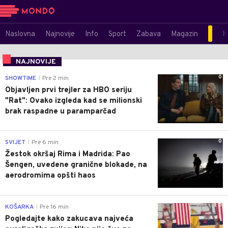
Naslovna
Najnovije
Info
Sport
Zabava
Magazin
M
NAJNOVIJE
0
SHOWTIME
Pre 2 min
|
Objavljen prvi trejler za HBO seriju
"Rat": Ovako izgleda kad se milionski
brak raspadne u paramparčad
0
SVIJET
Pre 6 min
|
Žestok okršaj Rima i Madrida: Pao
Šengen, uvedene granične blokade, na
aerodromima opšti haos
0
KOŠARKA
Pre 16 min
|
Pogledajte kako zakucava najveća