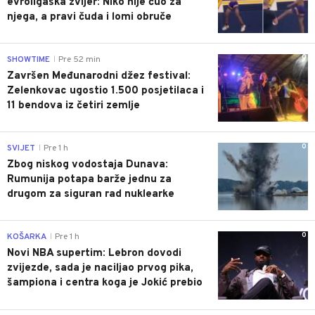
evroligaška zvijer: Niko nije čuo za
njega, a pravi čuda i lomi obruče
0
SHOWTIME
Pre 52 min
|
Završen Međunarodni džez festival:
Zelenkovac ugostio 1.500 posjetilaca i
11 bendova iz četiri zemlje
0
SVIJET
Pre 1 h
|
Zbog niskog vodostaja Dunava:
Rumunija potapa barže jednu za
drugom za siguran rad nuklearke
0
KOŠARKA
Pre 1 h
|
Novi NBA supertim: Lebron dovodi
zvijezde, sada je naciljao prvog pika,
šampiona i centra koga je Jokić prebio