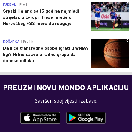
0
FUDBAL
Pre 1 h
|
Srpski Haland sa 15 godina najmlađi
strijelac u Evropi: Trese mreže u
Norveškoj, FSS mora da reaguje
0
KOŠARKA
Pre 1 h
|
Da li će transrodne osobe igrati u WNBA
ligi? Hitno sazvala radnu grupu da
donese odluku
PREUZMI NOVU MONDO APLIKACIJU
Savršen spoj vijesti i zabave.