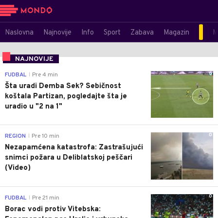
Naslovna
Najnovije
Info
Sport
Zabava
Magazin
M
NAJNOVIJE
0
FUDBAL
Pre 4 min
|
Šta uradi Demba Sek? Sebičnost
koštala Partizan, pogledajte šta je
uradio u "2 na 1"
0
REGION
Pre 10 min
|
Nezapamćena katastrofa: Zastrašujući
snimci požara u Deliblatskoj peščari
(Video)
0
FUDBAL
Pre 21 min
|
Borac vodi protiv Vitebska: