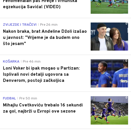
Fenomenalan pas Hrelje i vrhunska
egzekucija Savića! (VIDEO)
0
ZVIJEZDE I TRAČEVI
Pre 26 min
|
Nakon braka, brat Anđeline Džoli izašao
u javnost: "Vrijeme je da budem ono
što jesam"
0
KOŠARKA
Pre 46 min
|
Loni Voker bi ipak mogao u Partizan:
Isplivali novi detalji ugovora sa
Denverom, postoji začkoljica
0
FUDBAL
Pre 50 min
|
Mihajlu Cvetkoviću trebalo 16 sekundi
za gol, najbrži u Evropi ove sezone