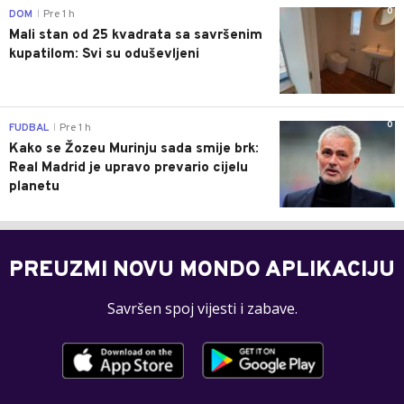
0
DOM
Pre 1 h
|
Mali stan od 25 kvadrata sa savršenim
kupatilom: Svi su oduševljeni
0
FUDBAL
Pre 1 h
|
Kako se Žozeu Murinju sada smije brk:
Real Madrid je upravo prevario cijelu
planetu
PREUZMI NOVU MONDO APLIKACIJU
Savršen spoj vijesti i zabave.