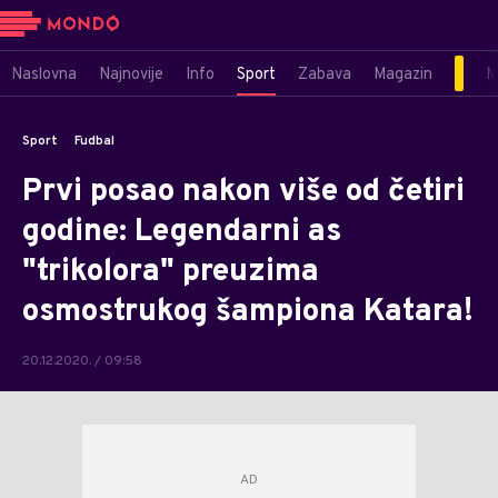
Naslovna
Najnovije
Info
Sport
Zabava
Magazin
M
Sport
Fudbal
Prvi posao nakon više od četiri
godine: Legendarni as
"trikolora" preuzima
osmostrukog šampiona Katara!
20.12.2020. / 09:58