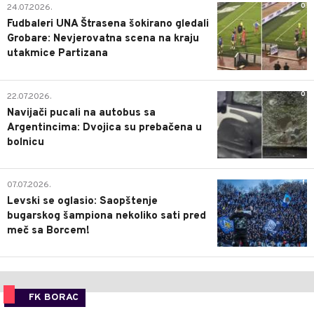
0
24.07.2026.
Fudbaleri UNA Štrasena šokirano gledali
Grobare: Nevjerovatna scena na kraju
utakmice Partizana
0
22.07.2026.
Navijači pucali na autobus sa
Argentincima: Dvojica su prebačena u
bolnicu
1
07.07.2026.
Levski se oglasio: Saopštenje
bugarskog šampiona nekoliko sati pred
meč sa Borcem!
FK BORAC