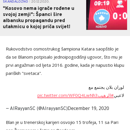
0
SKANDALOZNO
20.12.2020.
|
"Kosovo nema igrače rođene u
svojoj zemji": Španci šire
albansku propagandu pred
utakmicu o kojoj priča svijet!
Rukovodstvo osmostrukog šampiona Katara saopštilo je
da se Blanom potpisalo jednoipogodišnji ugovor, što mu je
prvi angažman od ljeta 2016. godine, kada je napustio klupu
pariških "svetaca".
لوران بلان يجتمع مع
pic.twitter.com/WF0Q4LwNh3
#الرهيب
لاعبي
December 19, 2020
— AlRayyanSC (@AlrayyanSC)
Blan je u trenerskoj karijeri osvojio 15 trofeja, 11 sa Pari