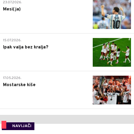
0
23.07.2026.
Mesi(ja)
2
15.07.2026.
Ipak valja bez kralja?
0
17.05.2026.
Mostarske kiše
NAVIJAČI