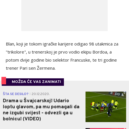
Blan, koji je tokom igračke karijere odigao 98 utakmica za
"trikolore", u trenerskoj je prvo vodio ekipu Bordoa, a
potom dvije godine bio selektor Francuske, te tri godine
trener Pari sen Žermena.
MOŽDA ĆE VAS ZANIMATI
0
ŠTA SE DESILO?
20.12.2020.
|
Drama u Švajcarskoj! Udario
loptu glavom, pa mu pomagali da
ne izgubi svijest - odvezli ga u
bolnicu! (VIDEO)