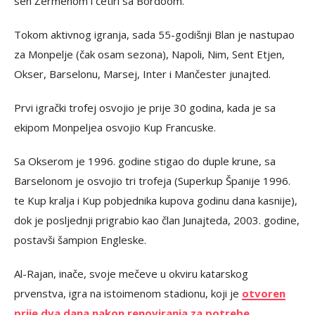
sen Žermenom i četiri sa Bordoom.
Tokom aktivnog igranja, sada 55-godišnji Blan je nastupao
za Monpelje (čak osam sezona), Napoli, Nim, Sent Etjen,
Okser, Barselonu, Marsej, Inter i Mančester junajted.
Prvi igrački trofej osvojio je prije 30 godina, kada je sa
ekipom Monpeljea osvojio Kup Francuske.
Sa Okserom je 1996. godine stigao do duple krune, sa
Barselonom je osvojio tri trofeja (Superkup Španije 1996.
te Kup kralja i Kup pobjednika kupova godinu dana kasnije),
dok je posljednji prigrabio kao član Junajteda, 2003. godine,
postavši šampion Engleske.
Al-Rajan, inače, svoje mečeve u okviru katarskog
prvenstva, igra na istoimenom stadionu, koji je
otvoren
prije dva dana nakon renoviranja za potrebe