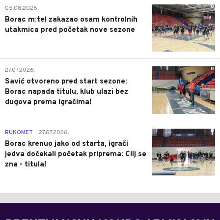
0
05.08.2026.
Borac m:tel zakazao osam kontrolnih
utakmica pred početak nove sezone
0
27.07.2026.
Savić otvoreno pred start sezone:
Borac napada titulu, klub ulazi bez
dugova prema igračima!
0
RUKOMET
27.07.2026.
|
Borac krenuo jako od starta, igrači
jedva dočekali početak priprema: Cilj se
zna - titula!