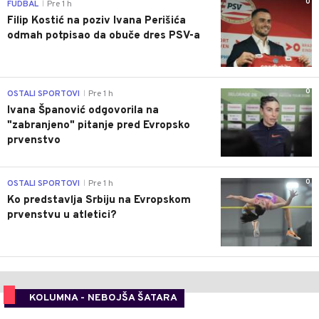
0
FUDBAL
Pre 1 h
|
Filip Kostić na poziv Ivana Perišića
odmah potpisao da obuče dres PSV-a
0
OSTALI SPORTOVI
Pre 1 h
|
Ivana Španović odgovorila na
"zabranjeno" pitanje pred Evropsko
prvenstvo
0
OSTALI SPORTOVI
Pre 1 h
|
Ko predstavlja Srbiju na Evropskom
prvenstvu u atletici?
KOLUMNA - NEBOJŠA ŠATARA