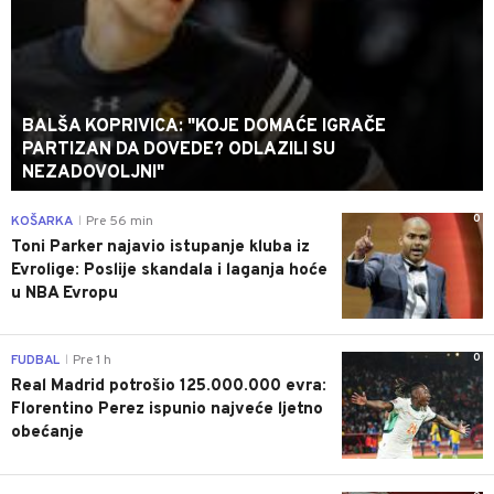
BALŠA KOPRIVICA: "KOJE DOMAĆE IGRAČE
PARTIZAN DA DOVEDE? ODLAZILI SU
NEZADOVOLJNI"
0
KOŠARKA
Pre 56 min
|
Toni Parker najavio istupanje kluba iz
Evrolige: Poslije skandala i laganja hoće
u NBA Evropu
0
FUDBAL
Pre 1 h
|
Real Madrid potrošio 125.000.000 evra:
Florentino Perez ispunio najveće ljetno
obećanje