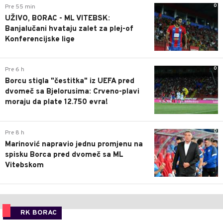
0
Pre 55 min
UŽIVO, BORAC - ML VITEBSK:
Banjalučani hvataju zalet za plej-of
Konferencijske lige
0
Pre 6 h
Borcu stigla "čestitka" iz UEFA pred
dvomeč sa Bjelorusima: Crveno-plavi
moraju da plate 12.750 evra!
0
Pre 8 h
Marinović napravio jednu promjenu na
spisku Borca pred dvomeč sa ML
Vitebskom
RK BORAC