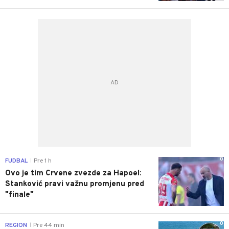
0
FUDBAL
Pre 1 h
|
Ovo je tim Crvene zvezde za Hapoel:
Stanković pravi važnu promjenu pred
"finale"
0
REGION
Pre 44 min
|