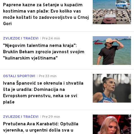
Paprene kazne za šetanje u kupaćim
kostimima van plaže: Evo koliko vas
može koštati to zadovovoljstvo u Crnoj
Gori
0
ZVIJEZDE I TRAČEVI
Pre 24 min
|
"Njegovim talentima nema kraja":
Bruklin Bekam zgrozio javnost svojim
"kulinarskim vještinama"
0
OSTALI SPORTOVI
Pre 33 min
|
Ivana Španović se okrenula i shvatila
šta je uradila: Dominacija na
Evropskom prvenstvu, neka se svi
plaše
0
ZVIJEZDE I TRAČEVI
Pre 29 min
|
Pretučena Ava Karabatić: Optužila
vjerenika, u urgentni došla sva u