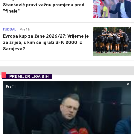
Stanković pravi važnu promjenu pred
"finale"
0
FUDBAL
Pre 1 h
|
Evropa kup za žene 2026/27: Vrijeme je
za žrijeb, s kim će igrati SFK 2000 iz
Sarajeva?
PREMIJER LIGA BIH
0
Pre 11 h