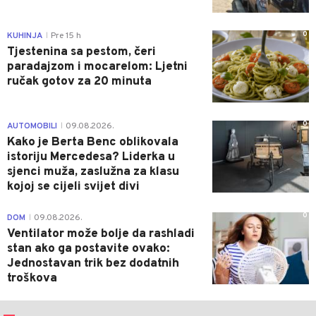
0
KUHINJA
Pre 15 h
|
Tjestenina sa pestom, čeri
paradajzom i mocarelom: Ljetni
ručak gotov za 20 minuta
0
AUTOMOBILI
09.08.2026.
|
Kako je Berta Benc oblikovala
istoriju Mercedesa? Liderka u
sjenci muža, zaslužna za klasu
kojoj se cijeli svijet divi
0
DOM
09.08.2026.
|
Ventilator može bolje da rashladi
stan ako ga postavite ovako:
Jednostavan trik bez dodatnih
troškova