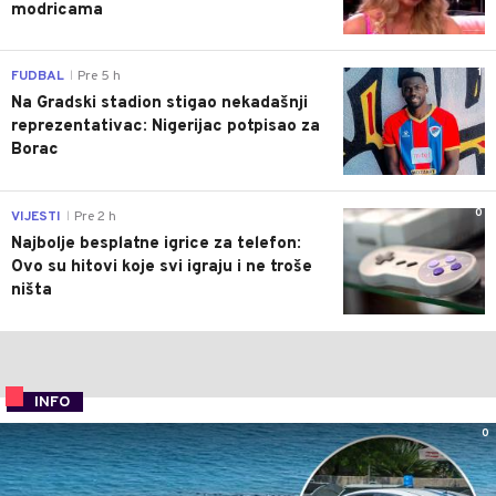
modricama
1
FUDBAL
Pre 5 h
|
Na Gradski stadion stigao nekadašnji
reprezentativac: Nigerijac potpisao za
Borac
0
VIJESTI
Pre 2 h
|
Najbolje besplatne igrice za telefon:
Ovo su hitovi koje svi igraju i ne troše
ništa
INFO
0