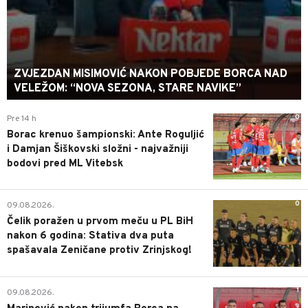
ZVJEZDAN MISIMOVIĆ NAKON POBJEDE BORCA NAD
VELEŽOM: “NOVA SEZONA, STARE NAVIKE”
0
Pre 14 h
Borac krenuo šampionski: Ante Roguljić
i Damjan Šiškovski složni - najvažniji
bodovi pred ML Vitebsk
0
09.08.2026.
Čelik poražen u prvom meču u PL BiH
nakon 6 godina: Stativa dva puta
spašavala Zeničane protiv Zrinjskog!
1
09.08.2026.