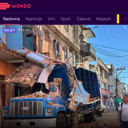
Naslovna
Najnovije
Info
Sport
Zabava
Magazin
M
0
Pre 1 h
SVIJET