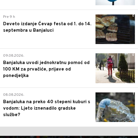
0
Pre 9 h
Deveto izdanje Ćevap festa od 1. do 14.
septembra u Banjaluci
0
09.08.2026.
Banjaluka uvodi jednokratnu pomoć od
100 KM za prvačiće, prijave od
ponedjeljka
1
08.08.2026.
Banjaluka na preko 40 stepeni kuburi s
vodom: Ljeto iznenadilo gradske
službe?