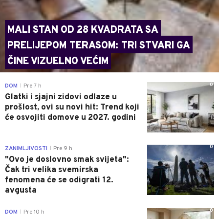
MALI STAN OD 28 KVADRATA SA
PRELIJEPOM TERASOM: TRI STVARI GA
ČINE VIZUELNO VEĆIM
0
DOM
Pre 7 h
|
Glatki i sjajni zidovi odlaze u
prošlost, ovi su novi hit: Trend koji
će osvojiti domove u 2027. godini
0
ZANIMLJIVOSTI
Pre 9 h
|
"Ovo je doslovno smak svijeta":
Čak tri velika svemirska
fenomena će se odigrati 12.
avgusta
0
DOM
Pre 10 h
|