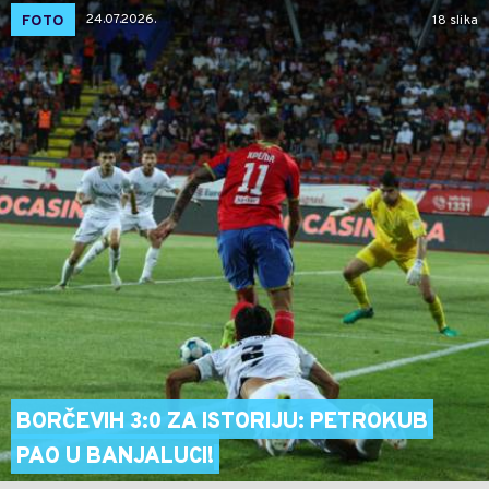
24.07.2026.
FOTO
18 slika
BORČEVIH 3:0 ZA ISTORIJU: PETROKUB
PAO U BANJALUCI!