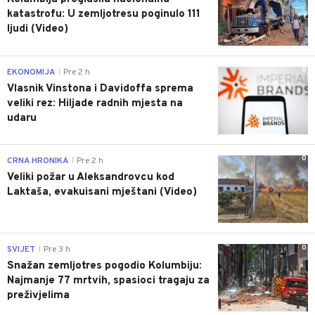
katastrofu: U zemljotresu poginulo 111
ljudi (Video)
0
EKONOMIJA
Pre 2 h
|
Vlasnik Vinstona i Davidoffa sprema
veliki rez: Hiljade radnih mjesta na
udaru
0
CRNA HRONIKA
Pre 2 h
|
Veliki požar u Aleksandrovcu kod
Laktaša, evakuisani mještani (Video)
0
SVIJET
Pre 3 h
|
Snažan zemljotres pogodio Kolumbiju:
Najmanje 77 mrtvih, spasioci tragaju za
preživjelima