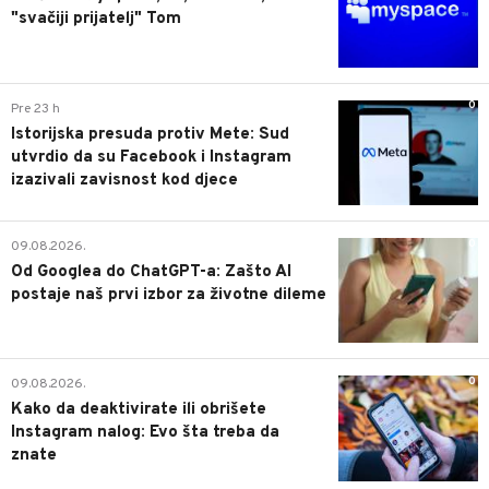
"svačiji prijatelj" Tom
0
Pre 23 h
Istorijska presuda protiv Mete: Sud
utvrdio da su Facebook i Instagram
izazivali zavisnost kod djece
0
09.08.2026.
Od Googlea do ChatGPT-a: Zašto AI
postaje naš prvi izbor za životne dileme
0
09.08.2026.
Kako da deaktivirate ili obrišete
Instagram nalog: Evo šta treba da
znate