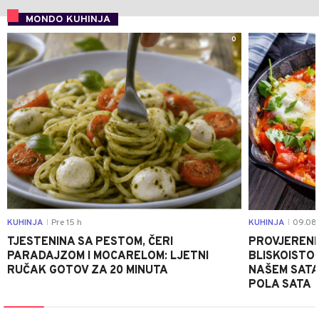
MONDO KUHINJA
0
KUHINJA
Pre 15 h
KUHINJA
09.08.
|
|
TJESTENINA SA PESTOM, ČERI
PROVJERENI
PARADAJZOM I MOCARELOM: LJETNI
BLISKOISTO
RUČAK GOTOV ZA 20 MINUTA
NAŠEM SATA
POLA SATA