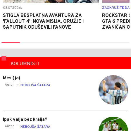
03.07.2026.
ZAOKRUŽITE DA
STIGLA BESPLATNA AVANTURA ZA
ROCKSTAR O
'FALLOUT 4': NOVA MISIJA, ORUŽJE I
GTA 6 PREDN
SAPUTNIK ODUŠEVILI FANOVE
ZVANIČAN O
KOLUMNISTI
Mesi(ja)
Autor
-
NEBOJŠA ŠATARA
Ipak valja bez kralja?
Autor
-
NEBOJŠA ŠATARA