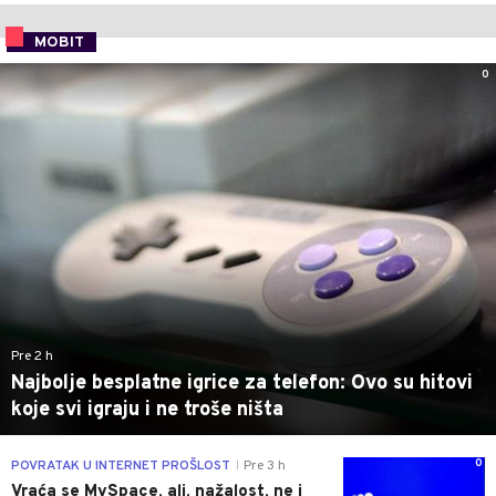
MOBIT
0
Pre 2 h
Najbolje besplatne igrice za telefon: Ovo su hitovi
koje svi igraju i ne troše ništa
0
POVRATAK U INTERNET PROŠLOST
Pre 3 h
|
Vraća se MySpace, ali, nažalost, ne i