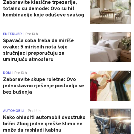
Zaboravite klasične trpezarije,
totalno su demode: Ovo su hit
kombinacije koje oduševe svakog
0
ENTERIJER
Pre 13 h
|
Spavaća soba treba da miriše
ovako: 5 mirisnih nota koje
stručnjaci preporučuju za
umirujuću atmosferu
0
DOM
Pre 13 h
|
Zaboravite skupe roletne: Ovo
jednostavno rješenje postavlja se
bez bušenja
0
AUTOMOBILI
Pre 14 h
|
Kako ohladiti automobil dvostruko
brže: Zbog jedne greške klima ne
može da rashladi kabinu