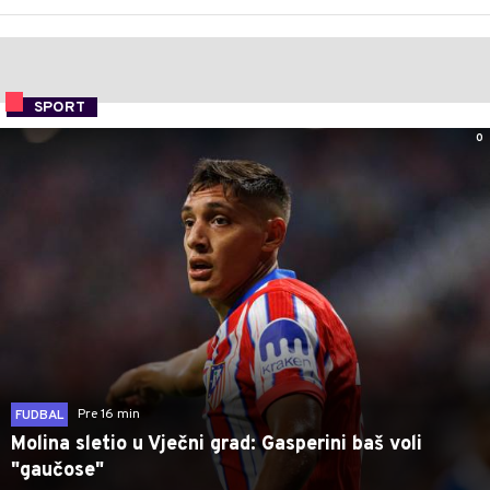
SPORT
0
Pre 16 min
FUDBAL
Molina sletio u Vječni grad: Gasperini baš voli
"gaučose"