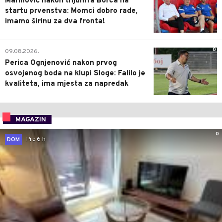
Marinović nakon trijumfa Borca na
startu prvenstva: Momci dobro rade,
imamo širinu za dva fronta!
0
09.08.2026.
Perica Ognjenović nakon prvog
osvojenog boda na klupi Sloge: Falilo je
kvaliteta, ima mjesta za napredak
MAGAZIN
0
Pre 6 h
DOM