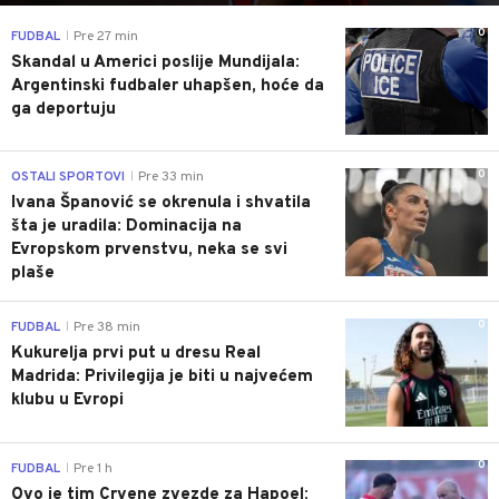
0
FUDBAL
Pre 27 min
|
Skandal u Americi poslije Mundijala:
Argentinski fudbaler uhapšen, hoće da
ga deportuju
0
OSTALI SPORTOVI
Pre 33 min
|
Ivana Španović se okrenula i shvatila
šta je uradila: Dominacija na
Evropskom prvenstvu, neka se svi
plaše
0
FUDBAL
Pre 38 min
|
Kukurelja prvi put u dresu Real
Madrida: Privilegija je biti u najvećem
klubu u Evropi
0
FUDBAL
Pre 1 h
|
Ovo je tim Crvene zvezde za Hapoel: