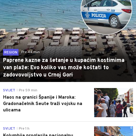
Pre 44 min
REGION
Paprene kazne za šetanje u kupaćim kostimima
van plaže: Evo koliko vas može koštati to
zadovovoljstvo u Crnoj Gori
0
SVIJET
Pre 59 min
|
Haos na granici Španije i Maroka:
Gradonačelnik Seute traži vojsku na
ulicama
0
SVIJET
Pre 1 h
|
Kolumbija proglasila nacionalnu