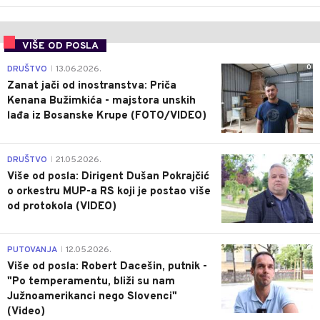
VIŠE OD POSLA
0
DRUŠTVO
13.06.2026.
|
Zanat jači od inostranstva: Priča
Kenana Bužimkića - majstora unskih
lađa iz Bosanske Krupe (FOTO/VIDEO)
0
DRUŠTVO
21.05.2026.
|
Više od posla: Dirigent Dušan Pokrajčić
o orkestru MUP-a RS koji je postao više
od protokola (VIDEO)
6
PUTOVANJA
12.05.2026.
|
Više od posla: Robert Dacešin, putnik -
"Po temperamentu, bliži su nam
Južnoamerikanci nego Slovenci"
(Video)