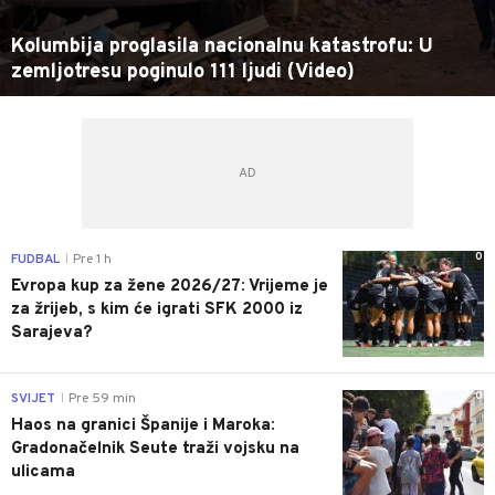
Kolumbija proglasila nacionalnu katastrofu: U
zemljotresu poginulo 111 ljudi (Video)
0
FUDBAL
Pre 1 h
|
Evropa kup za žene 2026/27: Vrijeme je
za žrijeb, s kim će igrati SFK 2000 iz
Sarajeva?
0
SVIJET
Pre 59 min
|
Haos na granici Španije i Maroka:
Gradonačelnik Seute traži vojsku na
ulicama