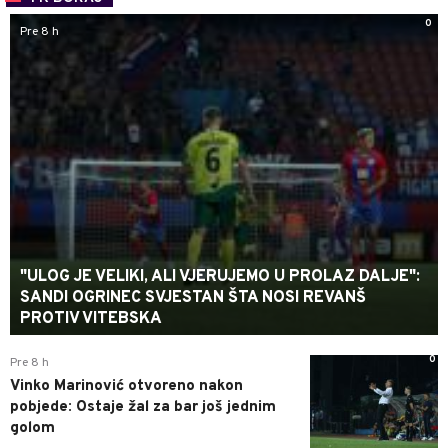
0
Pre 8 h
"ULOG JE VELIKI, ALI VJERUJEMO U PROLAZ DALJE":
SANDI OGRINEC SVJESTAN ŠTA NOSI REVANŠ
PROTIV VITEBSKA
0
Pre 8 h
Vinko Marinović otvoreno nakon
pobjede: Ostaje žal za bar još jednim
golom