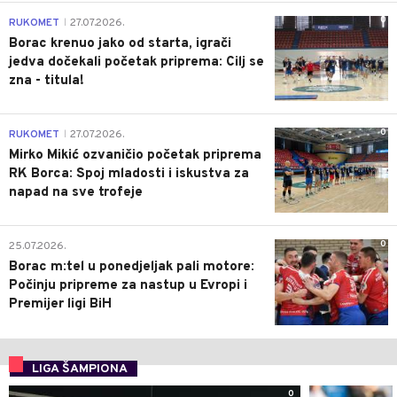
0
RUKOMET
27.07.2026.
|
Borac krenuo jako od starta, igrači
jedva dočekali početak priprema: Cilj se
zna - titula!
0
RUKOMET
27.07.2026.
|
Mirko Mikić ozvaničio početak priprema
RK Borca: Spoj mladosti i iskustva za
napad na sve trofeje
0
25.07.2026.
Borac m:tel u ponedjeljak pali motore:
Počinju pripreme za nastup u Evropi i
Premijer ligi BiH
LIGA ŠAMPIONA
0