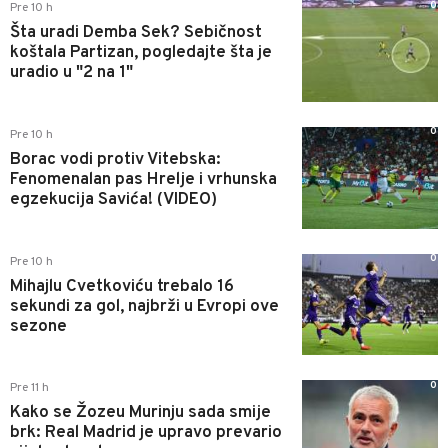
0
Pre 10 h
Šta uradi Demba Sek? Sebičnost
koštala Partizan, pogledajte šta je
uradio u "2 na 1"
0
Pre 10 h
Borac vodi protiv Vitebska:
Fenomenalan pas Hrelje i vrhunska
egzekucija Savića! (VIDEO)
0
Pre 10 h
Mihajlu Cvetkoviću trebalo 16
sekundi za gol, najbrži u Evropi ove
sezone
0
Pre 11 h
Kako se Žozeu Murinju sada smije
brk: Real Madrid je upravo prevario