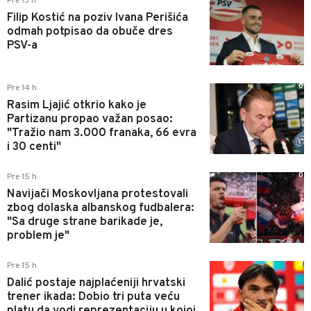
Pre 13 h
Filip Kostić na poziv Ivana Perišića
odmah potpisao da obuče dres
PSV-a
0
Pre 14 h
Rasim Ljajić otkrio kako je
Partizanu propao važan posao:
"Tražio nam 3.000 franaka, 66 evra
i 30 centi"
0
Pre 15 h
Navijači Moskovljana protestovali
zbog dolaska albanskog fudbalera:
"Sa druge strane barikade je,
problem je"
0
Pre 15 h
Dalić postaje najplaćeniji hrvatski
trener ikada: Dobio tri puta veću