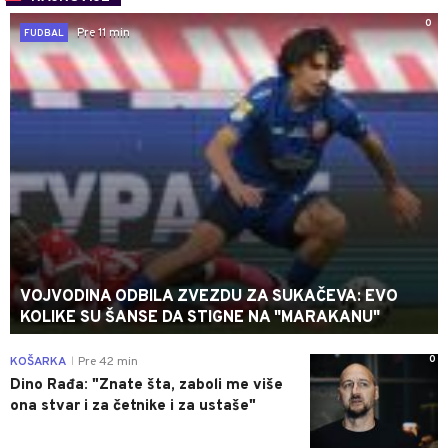
0
Pre 11 min
FUDBAL
VOJVODINA ODBILA ZVEZDU ZA SUKAČEVA: EVO
KOLIKE SU ŠANSE DA STIGNE NA "MARAKANU"
0
KOŠARKA
Pre 42 min
|
Dino Rađa: "Znate šta, zaboli me više
ona stvar i za četnike i za ustaše"