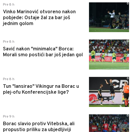
0
Pre 8 h
Vinko Marinović otvoreno nakon
pobjede: Ostaje žal za bar još
jednim golom
0
Pre 8 h
Savić nakon "minimalca" Borca:
Morali smo postići bar još jedan gol
0
Pre 8 h
Tun "lansirao" Vikingur na Borac u
plej-ofu Konferencijske lige?
0
Pre 9 h
Borac slavio protiv Vitebska, ali
propustio priliku za ubjedljiviji