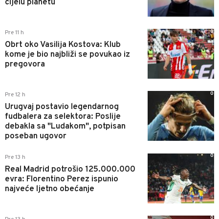
cijelu planetu
0
Pre 11 h
Obrt oko Vasilija Kostova: Klub
kome je bio najbliži se povukao iz
pregovora
0
Pre 12 h
Urugvaj postavio legendarnog
fudbalera za selektora: Poslije
debakla sa "Ludakom", potpisan
poseban ugovor
0
Pre 13 h
Real Madrid potrošio 125.000.000
evra: Florentino Perez ispunio
najveće ljetno obećanje
0