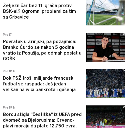
Željezničar bez 11 igrača protiv
BSK-a!? Ogromni problemi za tim
sa Grbavice
0
Pre 17 h
Povratak u Zrinjski, pa pozajmica:
Branko Ćurdo se nakon 5 godina
vratio iz Posušja, pa odmah poslat u
GOŠK
0
Pre 18 h
Dok PSŽ troši milijarde francuski
fudbal se raspada: Još jedan
velikan na ivici bankrota i gašenja
0
Pre 19 h
Borcu stigla "čestitka" iz UEFA pred
dvomeč sa Bjelorusima: Crveno-
plavi moraju da plate 12.750 evra!