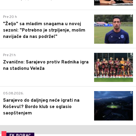
0
Pre 20 h
"Željo" sa mladim snagama u novoj
sezoni: "Potrebno je strpljenje, molim
navijače da nas podrže!"
0
Pre 21 h
Zvanično: Sarajevo protiv Radnika igra
na stadionu Veleža
0
05.08.2026.
Sarajevo do daljnjeg neće igrati na
Koševu!? Bordo klub se oglasio
saopštenjem
FK BORAC