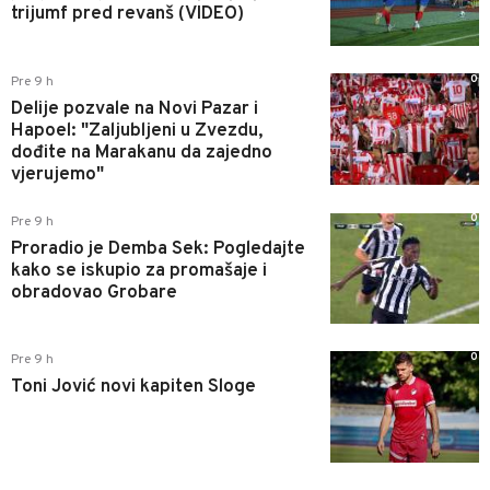
trijumf pred revanš (VIDEO)
0
Pre 9 h
Delije pozvale na Novi Pazar i
Hapoel: "Zaljubljeni u Zvezdu,
dođite na Marakanu da zajedno
vjerujemo"
0
Pre 9 h
Proradio je Demba Sek: Pogledajte
kako se iskupio za promašaje i
obradovao Grobare
0
Pre 9 h
Toni Jović novi kapiten Sloge