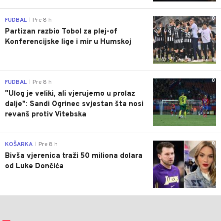
0
FUDBAL
Pre 8 h
|
Partizan razbio Tobol za plej-of
Konferencijske lige i mir u Humskoj
0
FUDBAL
Pre 8 h
|
"Ulog je veliki, ali vjerujemo u prolaz
dalje": Sandi Ogrinec svjestan šta nosi
revanš protiv Vitebska
0
KOŠARKA
Pre 8 h
|
Bivša vjerenica traži 50 miliona dolara
od Luke Dončića