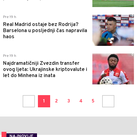
0
Pre 19 h
Real Madrid ostaje bez Rodrija?
Barselona u posljednji čas napravila
haos
0
Pre 19 h
Najdramatičniji Zvezdin transfer
ovog ljeta: Ukrajinske kriptovalute i
let do Minhena iz inata
1
2
3
4
5
NAJNOVIJE