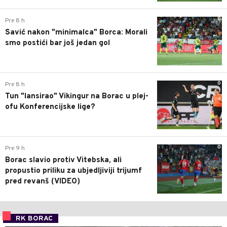
0
Pre 8 h
Savić nakon "minimalca" Borca: Morali
smo postići bar još jedan gol
0
Pre 8 h
Tun "lansirao" Vikingur na Borac u plej-
ofu Konferencijske lige?
0
Pre 9 h
Borac slavio protiv Vitebska, ali
propustio priliku za ubjedljiviji trijumf
pred revanš (VIDEO)
RK BORAC