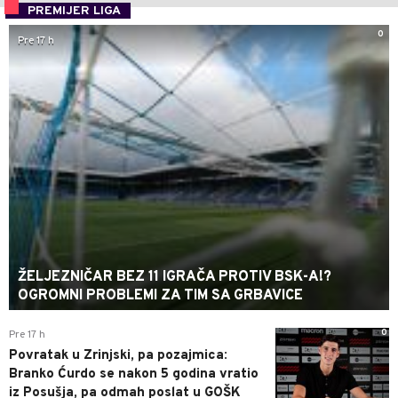
PREMIJER LIGA
0
Pre 17 h
ŽELJEZNIČAR BEZ 11 IGRAČA PROTIV BSK-A!?
OGROMNI PROBLEMI ZA TIM SA GRBAVICE
0
Pre 17 h
Povratak u Zrinjski, pa pozajmica:
Branko Ćurdo se nakon 5 godina vratio
iz Posušja, pa odmah poslat u GOŠK