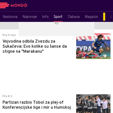
Naslovna
Najnovije
Info
Sport
Zabava
Magazin
M
0
Pre 11 min
Vojvodina odbila Zvezdu za
Sukačeva: Evo kolike su šanse da
stigne na "Marakanu"
0
Pre 8 h
Partizan razbio Tobol za plej-of
Konferencijske lige i mir u Humskoj