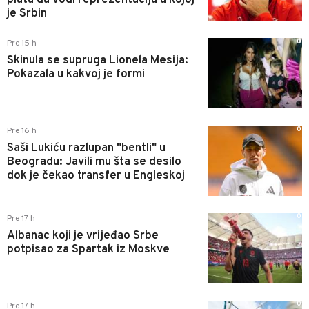
platu da vodi reprezentaciju u kojoj
je Srbin
0
Pre 15 h
Skinula se supruga Lionela Mesija:
Pokazala u kakvoj je formi
0
Pre 16 h
Saši Lukiću razlupan "bentli" u
Beogradu: Javili mu šta se desilo
dok je čekao transfer u Engleskoj
0
Pre 17 h
Albanac koji je vrijeđao Srbe
potpisao za Spartak iz Moskve
0
Pre 17 h