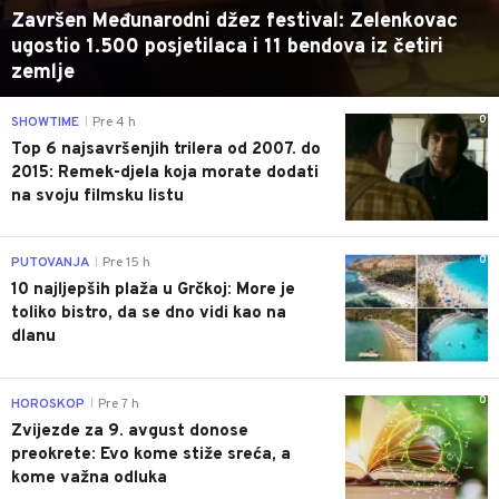
Završen Međunarodni džez festival: Zelenkovac
ugostio 1.500 posjetilaca i 11 bendova iz četiri
zemlje
0
SHOWTIME
Pre 4 h
|
Top 6 najsavršenjih trilera od 2007. do
2015: Remek-djela koja morate dodati
na svoju filmsku listu
0
PUTOVANJA
Pre 15 h
|
10 najljepših plaža u Grčkoj: More je
toliko bistro, da se dno vidi kao na
dlanu
0
HOROSKOP
Pre 7 h
|
Zvijezde za 9. avgust donose
preokrete: Evo kome stiže sreća, a
kome važna odluka