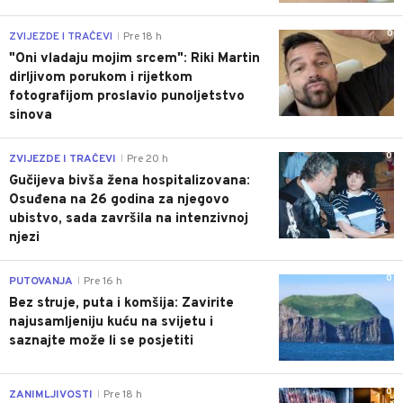
0
ZVIJEZDE I TRAČEVI
Pre 18 h
|
"Oni vladaju mojim srcem": Riki Martin
dirljivom porukom i rijetkom
fotografijom proslavio punoljetstvo
sinova
0
ZVIJEZDE I TRAČEVI
Pre 20 h
|
Gučijeva bivša žena hospitalizovana:
Osuđena na 26 godina za njegovo
ubistvo, sada završila na intenzivnoj
njezi
0
PUTOVANJA
Pre 16 h
|
Bez struje, puta i komšija: Zavirite
najusamljeniju kuću na svijetu i
saznajte može li se posjetiti
0
ZANIMLJIVOSTI
Pre 18 h
|