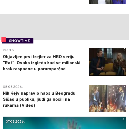
SHOWTIME
0
Pre 3 h
Objavljen prvi trejler za HBO seriju
"Rat": Ovako izgleda kad se milionski
brak raspadne u paramparčad
0
08.08.2026.
Nik Kejv napravio haos u Beogradu:
Sišao u publiku, ljudi ga nosili na
rukama (Video)
0
07.08.2026.