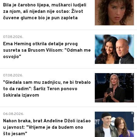
Bila je čarobno lijepa, muškarci ludjeli
za njom, ali nijedan nije ostao: Život
čuvene glumce bio je pun zapleta
0
07.08.2026.
Ema Heming otkrila detalje prvog
susreta sa Brusom Vilisom: "Odmah me
osvojio"
0
07.08.2026.
"Gledala sam mu zadnjicu, ne bi trebalo
to da radim": Šarliz Teron ponovo
šokirala izjavom
0
06.08.2026.
Nakon braka, brat Anđeline Džoli izašao
u javnost: "Vrijeme je da budem ono
što jesam"