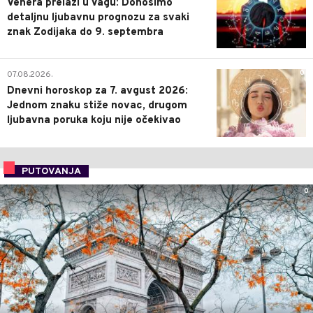
Venera prelazi u Vagu: Donosimo
detaljnu ljubavnu prognozu za svaki
znak Zodijaka do 9. septembra
0
07.08.2026.
Dnevni horoskop za 7. avgust 2026:
Jednom znaku stiže novac, drugom
ljubavna poruka koju nije očekivao
PUTOVANJA
0