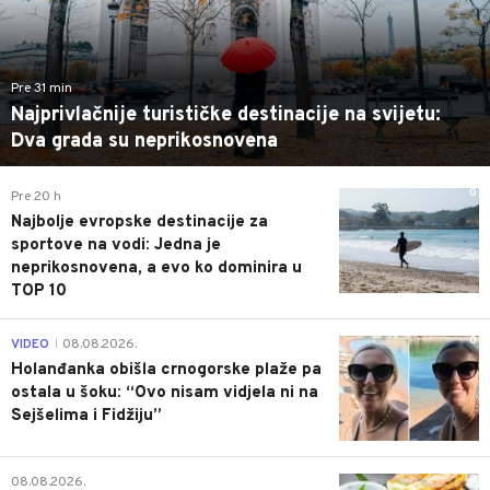
Pre 31 min
Najprivlačnije turističke destinacije na svijetu:
Dva grada su neprikosnovena
0
Pre 20 h
Najbolje evropske destinacije za
sportove na vodi: Jedna je
neprikosnovena, a evo ko dominira u
TOP 10
0
VIDEO
08.08.2026.
|
Holanđanka obišla crnogorske plaže pa
ostala u šoku: “Ovo nisam vidjela ni na
Sejšelima i Fidžiju”
0
08.08.2026.