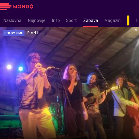
Naslovna
Najnovije
Info
Sport
Zabava
Magazin
M
0
Pre 4 h
SHOWTIME