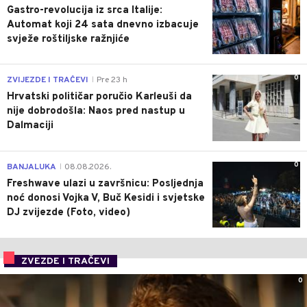
Gastro-revolucija iz srca Italije:
Automat koji 24 sata dnevno izbacuje
svježe roštiljske ražnjiće
0
ZVIJEZDE I TRAČEVI
Pre 23 h
|
Hrvatski političar poručio Karleuši da
nije dobrodošla: Naos pred nastup u
Dalmaciji
0
BANJALUKA
08.08.2026.
|
Freshwave ulazi u završnicu: Posljednja
noć donosi Vojka V, Buč Kesidi i svjetske
DJ zvijezde (Foto, video)
ZVEZDE I TRAČEVI
0