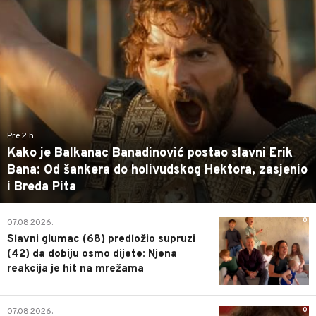
Pre 2 h
Kako je Balkanac Banadinović postao slavni Erik
Bana: Od šankera do holivudskog Hektora, zasjenio
i Breda Pita
0
07.08.2026.
Slavni glumac (68) predložio supruzi
(42) da dobiju osmo dijete: Njena
reakcija je hit na mrežama
0
07.08.2026.