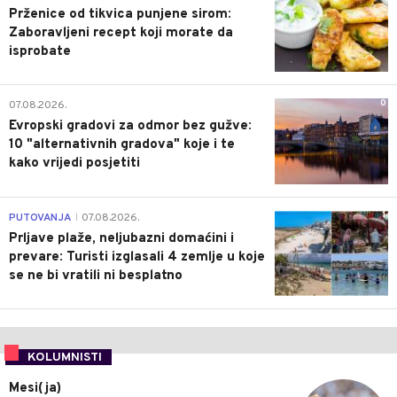
Prženice od tikvica punjene sirom:
Zaboravljeni recept koji morate da
isprobate
0
07.08.2026.
Evropski gradovi za odmor bez gužve:
10 "alternativnih gradova" koje i te
kako vrijedi posjetiti
1
PUTOVANJA
07.08.2026.
|
Prljave plaže, neljubazni domaćini i
prevare: Turisti izglasali 4 zemlje u koje
se ne bi vratili ni besplatno
KOLUMNISTI
Mesi(ja)