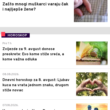
Zašto mnogi muškarci varaju čak
i najljepše žene?
HOROSKOP
0
Pre 7 h
Zvijezde za 9. avgust donose
preokrete: Evo kome stiže sreća, a
kome važna odluka
0
08.08.2026.
Dnevni horoskop za 8. avgust: Ljubav
kuca na vrata jednom znaku, drugom
stiže novac
0
07.08.2026.