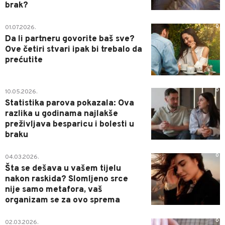
brak?
0
01.07.2026.
Da li partneru govorite baš sve?
Ove četiri stvari ipak bi trebalo da
prećutite
0
10.05.2026.
Statistika parova pokazala: Ova
razlika u godinama najlakše
preživljava besparicu i bolesti u
braku
0
04.03.2026.
Šta se dešava u vašem tijelu
nakon raskida? Slomljeno srce
nije samo metafora, vaš
organizam se za ovo sprema
0
02.03.2026.