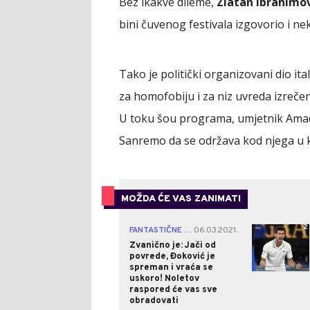
Bez ikakve dileme,
Zlatan Ibrahimo
bini čuvenog festivala izgovorio i neke
Tako je politički organizovani dio i
za homofobiju i za niz uvreda izrečen
U toku šou programa, umjetnik Amadeus
Sanremo da se održava kod njega u k
MOŽDA ĆE VAS ZANIMATI
2
FANTASTIČNE VIJESTI!
06.03.2021.
|
Zvanično je: Jači od
povrede, Đoković je
spreman i vraća se
uskoro! Noletov
raspored će vas sve
obradovati