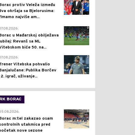
Borac protiv Veleža između
dva okršaja sa Bjelorusima:
"Imamo najviše am...
0
07.08.2026.
Borac u Mađarskoj obilježava
jubilej: Revanš sa ML
Vitebskom biće 50. na...
0
07.08.2026.
Trener Vitebska pohvalio
Banjalučane: Publika Borčev
12. igrač, uživanje...
RK BORAC
0
05.08.2026.
Borac m:tel zakazao osam
kontrolnih utakmica pred
početak nove sezone