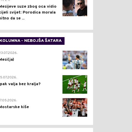
Pre 2 h
Mesijeve suze zbog oca vidio
cijeli svijet: Porodica morala
hitno da se ...
KOLUMNA - NEBOJŠA ŠATARA
0
23.07.2026.
Mesi(ja)
2
15.07.2026.
Ipak valja bez kralja?
0
17.05.2026.
Mostarske kiše