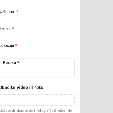
Vaše ime
*
E-mail
*
Lokacija
*
Ubacite video ili foto
Možete da ubacite do 3 fotografije ili videa. Ne