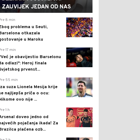
ZAUVIJEK JEDAN OD NAS
0
Pre 8 min
Zbog problema u Seuti,
Barselona otkazala
gostovanje u Maroku
0
Pre 17 min
"Već je obavijestio Barselonu
da odlazi": Heroj finala
Svjetskog prvenst...
0
Pre 55 min
Iza suza Lionela Mesija krije
se najljepša priča o ocu:
Nikome ovo nije ...
0
Pre 1 h
Arsenal doveo jedno od
najvećih pojačanja ikada! Za
Brazilca plaćena ozb...
0