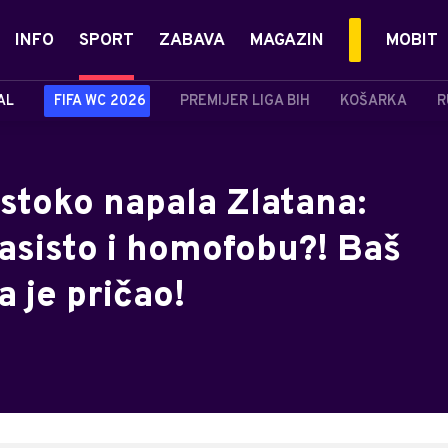
INFO
SPORT
ZABAVA
MAGAZIN
MOBIT
AL
FIFA WC 2026
PREMIJER LIGA BIH
KOŠARKA
R
stoko napala Zlatana:
rasisto i homofobu?! Baš
a je pričao!