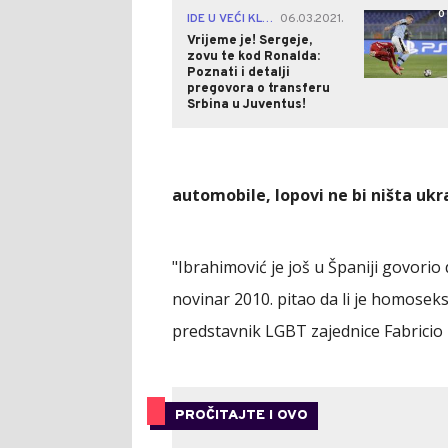
0
IDE U VEĆI KLUB?
06.03.2021.
|
Vrijeme je! Sergeje,
zovu te kod Ronalda:
Poznati i detalji
pregovora o transferu
Srbina u Juventus!
automobile, lopovi ne bi ništa ukral
"Ibrahimović je još u Španiji govori
novinar 2010. pitao da li je homoseks
predstavnik LGBT zajednice Fabricio
PROČITAJTE I OVO