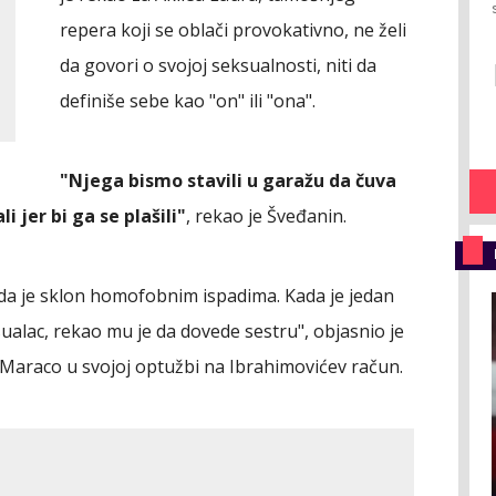
repera koji se oblači provokativno, ne želi
da govori o svojoj seksualnosti, niti da
definiše sebe kao "on" ili "ona".
"Njega bismo stavili u garažu da čuva
i jer bi ga se plašili"
, rekao je Šveđanin.
o da je sklon homofobnim ispadima. Kada je jedan
ualac, rekao mu je da dovede sestru", objasnio je
 Maraco u svojoj optužbi na Ibrahimovićev račun.