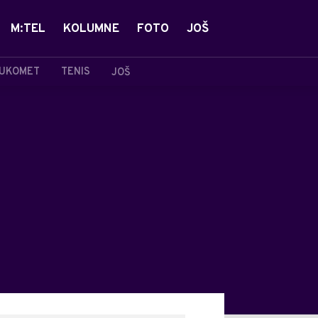
M:TEL
KOLUMNE
FOTO
JOŠ
UKOMET
TENIS
JOŠ