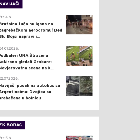
NAVIJAČI
0
Pre 4 h
Brutalna tuča huligana na
zagrebačkom aerodromu! Bed
Blu Bojsi napravili...
0
24.07.2026.
Fudbaleri UNA Štrasena
šokirano gledali Grobare:
Nevjerovatna scena na k...
0
22.07.2026.
Navijači pucali na autobus sa
Argentincima: Dvojica su
prebačena u bolnicu
FK BORAC
0
Pre 5 h