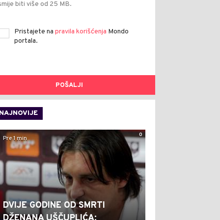
smije biti više od 25 MB.
Pristajete na
pravila korišćenja
Mondo
portala.
POŠALJI
NAJNOVIJE
0
Pre 1 min
DVIJE GODINE OD SMRTI
DŽENANA UŠČUPLIĆA: