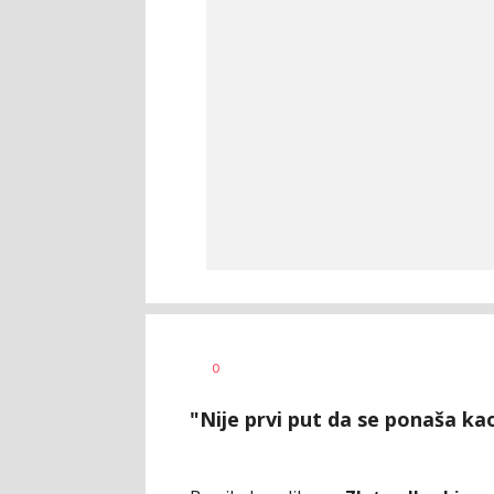
Bojan
AUTOR
0
Jakovljević
"Nije prvi put da se ponaša k