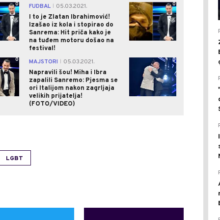
0
0
FUDBAL
05.03.2021.
|
I to je Zlatan Ibrahimović!
Izašao iz kola i stopirao do
Sanrema: Hit priča kako je
na tuđem motoru došao na
festival!
0
0
MAJSTORI
05.03.2021.
|
Napravili šou! Miha i Ibra
zapalili Sanremo: Pjesma se
ori Italijom nakon zagrljaja
velikih prijatelja!
(FOTO/VIDEO)
LGBT