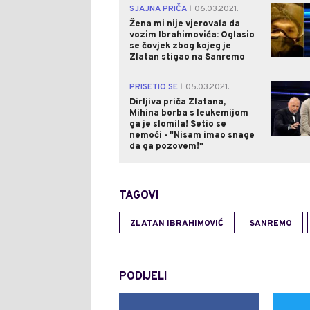
SJAJNA PRIČA
06.03.2021.
|
Žena mi nije vjerovala da
vozim Ibrahimovića: Oglasio
se čovjek zbog kojeg je
Zlatan stigao na Sanremo
PRISETIO SE
05.03.2021.
|
Dirljiva priča Zlatana,
Mihina borba s leukemijom
ga je slomila! Setio se
nemoći - "Nisam imao snage
da ga pozovem!"
TAGOVI
ZLATAN IBRAHIMOVIĆ
SANREMO
PODIJELI