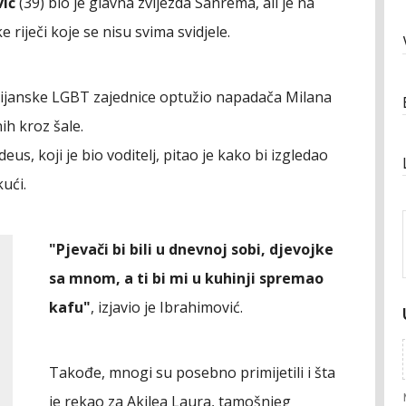
vić
(39) bio je glavna zvijezda Sanrema, ali je na
 riječi koje se nisu svima svidjele.
talijanske LGBT zajednice optužio napadača Milana
ih kroz šale.
, koji je bio voditelj, pitao je kako bi izgledao
ući.
"Pjevači bi bili u dnevnoj sobi, djevojke
sa mnom, a ti bi mi u kuhinji spremao
kafu"
, izjavio je Ibrahimović.
Takođe, mnogi su posebno primijetili i šta
je rekao za Akilea Laura, tamošnjeg