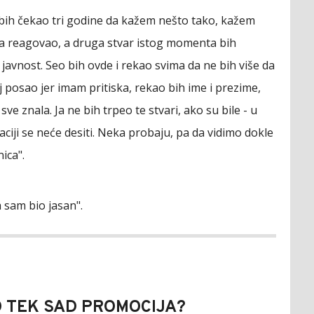
 bih čekao tri godine da kažem nešto tako, kažem
ja reagovao, a druga stvar istog momenta bih
javnost. Seo bih ovde i rekao svima da ne bih više da
 posao jer imam pritiska, rekao bih ime i prezime,
 sve znala. Ja ne bih trpeo te stvari, ako su bile - u
aciji se neće desiti. Neka probaju, pa da vidimo dokle
nica".
 sam bio jasan".
 TEK SAD PROMOCIJA?