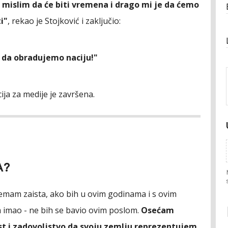
 mislim da će biti vremena i drago mi je da ćemo
i"
, rekao je Stojković i zaključio:
da obradujemo naciju!"
ja za medije je završena.
A?
mam zaista, ako bih u ovim godinama i s ovim
 imao - ne bih se bavio ovim poslom.
Osećam
st i zadovoljstvo da svoju zemlju reprezentujem