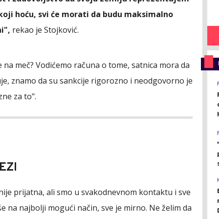
koji hoću, svi će morati da budu maksimalno
i",
rekao je Stojković.
e na meč? Vodićemo računa o tome, satnica mora da
uje, znamo da su sankcije rigorozno i neodgovorno je
zne za to".
EZI
 nije prijatna, ali smo u svakodnevnom kontaktu i sve
e na najbolji mogući način, sve je mirno. Ne želim da