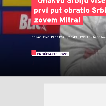
"Onakvu Srbiju više 
prvi put obratio Srbi
zovem Mitra!
OBJAVLJENO: 19.03.2021. / 10:49
POSLEDNJA OBJAVA: 
PROČITAJTE I OVO