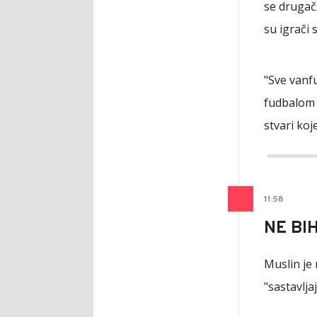
se drugači
su igrači 
"Sve vanf
fudbalom i
stvari koj
11
:
58
NE BI
Muslin je 
"sastavlja