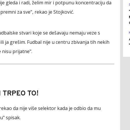
je gleda i radi, želim mir i potpunu koncentraciju da
spremni za sve", rekao je Stojković.
udbalske stvari koje se dešavaju nemaju veze s
li ja grešim. Fudbal nije u centru zbivanja tih nekih
e nisu prijatne".
H TRPEO TO!
rekao da nije više selektor kada je odbio da mu
ju" spisak.