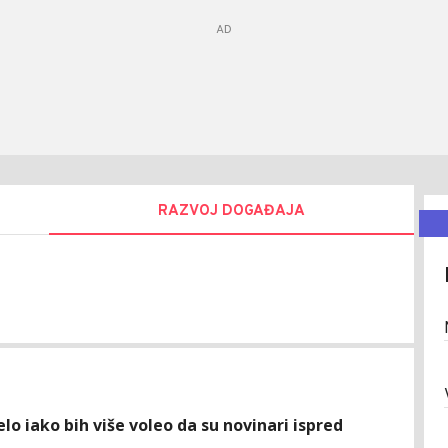
RAZVOJ DOGAĐAJA
an
ć
elo iako bih više voleo da su novinari ispred