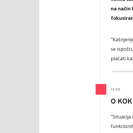
na način 
fokusiran
"Kašnjenj
se ispošt
plaćati ka
12
:
00
O KOK
"Situacija
funkcioniš