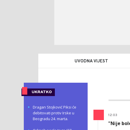
UVODNA VIJEST
Drag
AUTOR
Šutvi
UKRATKO
Dragan Stojković Piksi će
debitovati protiv Irske u
12
:
03
Beogradu 24. marta.
"Nije bol