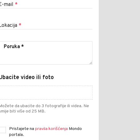
E-mail
*
Lokacija
*
Ubacite video ili foto
Možete da ubacite do 3 fotografije ili videa. Ne
smije biti više od 25 MB.
Pristajete na
pravila korišćenja
Mondo
portala.