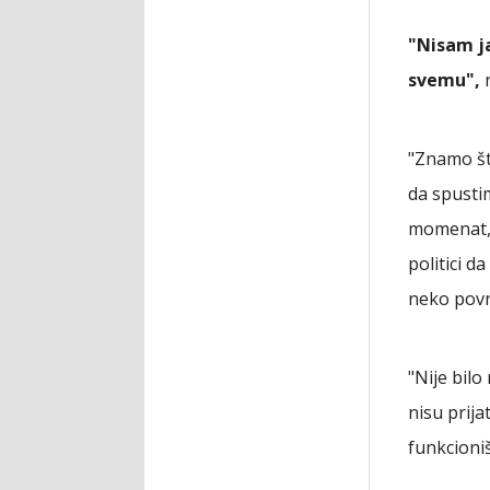
"Nisam ja
svemu",
n
"Znamo šta
da spustim
momenat, 
politici d
neko povr
"Nije bilo
nisu prija
funkcioni