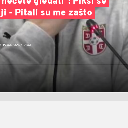
nećete gledati": Piksi se
ji - Pitali su me zašto
19.03.2021. / 12:03