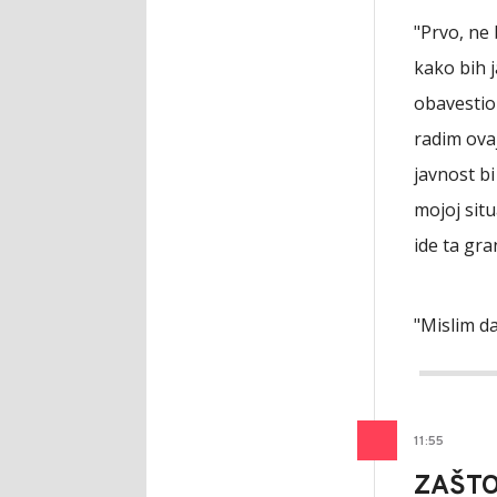
"Prvo, ne
kako bih 
obavestio 
radim ovaj
javnost bi
mojoj situ
ide ta gra
"Mislim da
11
:
55
ZAŠTO