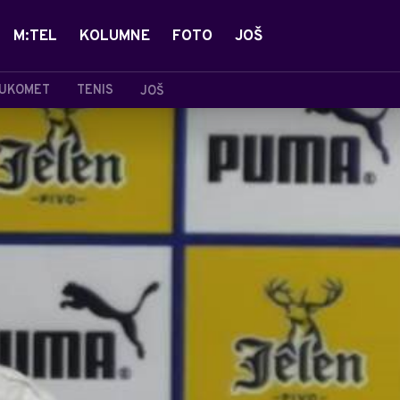
M:TEL
KOLUMNE
FOTO
JOŠ
UKOMET
TENIS
JOŠ