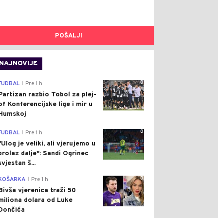
POŠALJI
NAJNOVIJE
0
FUDBAL
Pre 1 h
|
Partizan razbio Tobol za plej-
of Konferencijske lige i mir u
Humskoj
0
FUDBAL
Pre 1 h
|
"Ulog je veliki, ali vjerujemo u
prolaz dalje": Sandi Ogrinec
svjestan š...
0
KOŠARKA
Pre 1 h
|
Bivša vjerenica traži 50
miliona dolara od Luke
Dončića