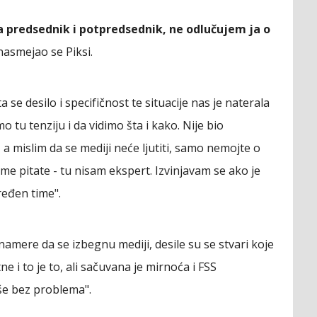
 predsednik i potpredsednik, ne odlučujem ja o
asmejao se Piksi.
 se desilo i specifičnost te situacije nas je naterala
o tu tenziju i da vidimo šta i kako. Nije bio
a mislim da se mediji neće ljutiti, samo nemojte o
a me pitate - tu nisam ekspert. Izvinjavam se ako je
eđen time".
 namere da se izbegnu mediji, desile su se stvari koje
tne i to je to, ali sačuvana je mirnoća i FSS
še bez problema".