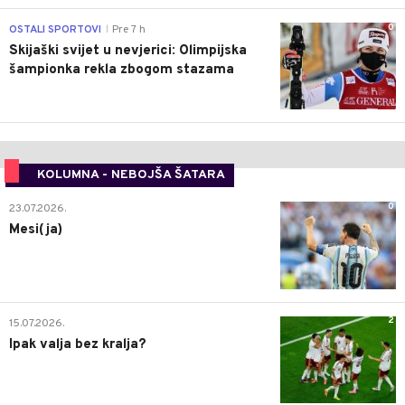
0
OSTALI SPORTOVI
Pre 7 h
|
Skijaški svijet u nevjerici: Olimpijska
šampionka rekla zbogom stazama
KOLUMNA - NEBOJŠA ŠATARA
0
23.07.2026.
Mesi(ja)
2
15.07.2026.
Ipak valja bez kralja?