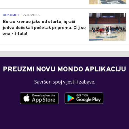
0
RUKOMET
27.07.2026.
|
Borac krenuo jako od starta, igrači
jedva dočekali početak priprema: Cilj se
zna - titula!
PREUZMI NOVU MONDO APLIKACIJU
Savršen spoj vijesti i zabave.