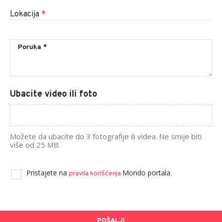
Lokacija
*
Ubacite video ili foto
Možete da ubacite do 3 fotografije ili videa. Ne smije biti
više od 25 MB.
Pristajete na
Mondo portala.
pravila korišćenja
POŠALJI