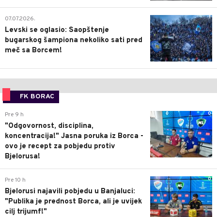
1
07.07.2026.
Levski se oglasio: Saopštenje
bugarskog šampiona nekoliko sati pred
meč sa Borcem!
FK BORAC
0
Pre 9 h
"Odgovornost, disciplina,
koncentracija!" Jasna poruka iz Borca -
ovo je recept za pobjedu protiv
Bjelorusa!
0
Pre 10 h
Bjelorusi najavili pobjedu u Banjaluci:
"Publika je prednost Borca, ali je uvijek
cilj trijumf!"