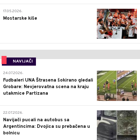
0
17.05.2026.
Mostarske kiše
NAVIJAČI
0
24.07.2026.
Fudbaleri UNA Štrasena šokirano gledali
Grobare: Nevjerovatna scena na kraju
utakmice Partizana
0
22.07.2026.
Navijači pucali na autobus sa
Argentincima: Dvojica su prebačena u
bolnicu