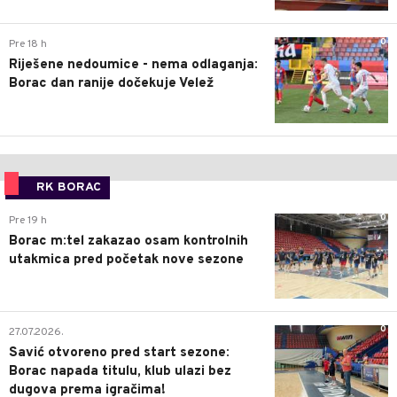
0
Pre 18 h
Riješene nedoumice - nema odlaganja:
Borac dan ranije dočekuje Velež
RK BORAC
0
Pre 19 h
Borac m:tel zakazao osam kontrolnih
utakmica pred početak nove sezone
0
27.07.2026.
Savić otvoreno pred start sezone:
Borac napada titulu, klub ulazi bez
dugova prema igračima!