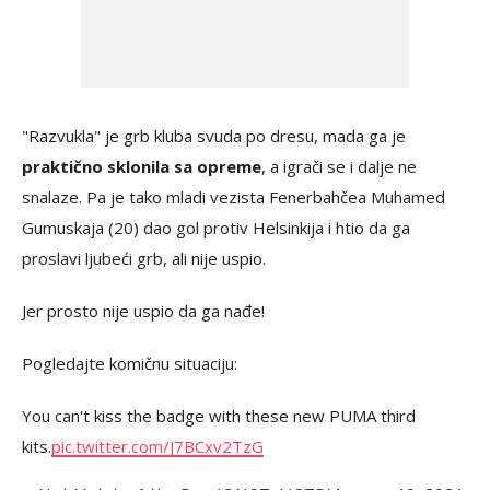
"Razvukla" je grb kluba svuda po dresu, mada ga je
praktično sklonila sa opreme
, a igrači se i dalje ne
snalaze. Pa je tako mladi vezista Fenerbahčea Muhamed
Gumuskaja (20) dao gol protiv Helsinkija i htio da ga
proslavi ljubeći grb, ali nije uspio.
Jer prosto nije uspio da ga nađe!
Pogledajte komičnu situaciju:
You can't kiss the badge with these new PUMA third
kits.
pic.twitter.com/J7BCxv2TzG