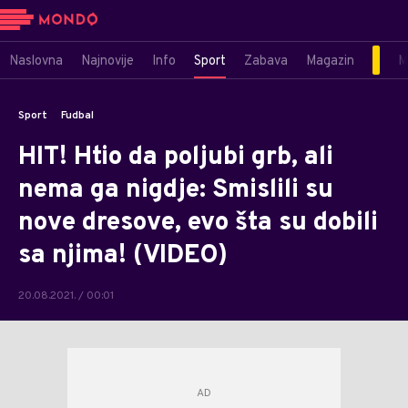
Naslovna
Najnovije
Info
Sport
Zabava
Magazin
M
Sport
Fudbal
HIT! Htio da poljubi grb, ali
nema ga nigdje: Smislili su
nove dresove, evo šta su dobili
sa njima! (VIDEO)
20.08.2021. / 00:01