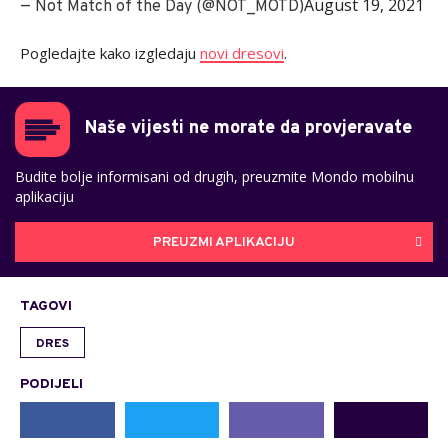
August 19, 2021
— Not Match of the Day (@NOT_MOTD)
Pogledajte kako izgledaju
novi dresovi
.
Naše vijesti ne morate da provjeravate
Budite bolje informisani od drugih, preuzmite Mondo mobilnu
aplikaciju
PREUZMI APLIKACIJU
TAGOVI
DRES
PODIJELI