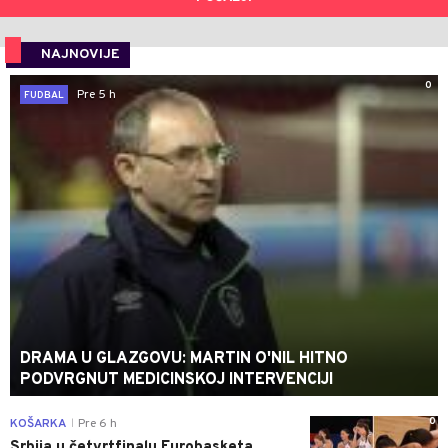
NAJNOVIJE
0
Pre 5 h
FUDBAL
DRAMA U GLAZGOVU: MARTIN O'NIL HITNO
PODVRGNUT MEDICINSKOJ INTERVENCIJI
0
KOŠARKA
Pre 6 h
|
Srbija u četvrtfinalu Eurobasketa,