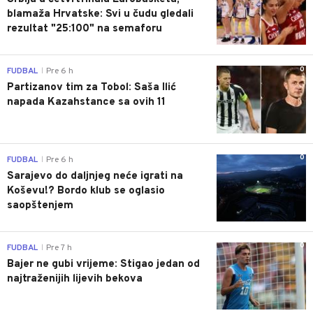
blamaža Hrvatske: Svi u čudu gledali
rezultat "25:100" na semaforu
0
FUDBAL
Pre 6 h
|
Partizanov tim za Tobol: Saša Ilić
napada Kazahstance sa ovih 11
0
FUDBAL
Pre 6 h
|
Sarajevo do daljnjeg neće igrati na
Koševu!? Bordo klub se oglasio
saopštenjem
0
FUDBAL
Pre 7 h
|
Bajer ne gubi vrijeme: Stigao jedan od
najtraženijih lijevih bekova