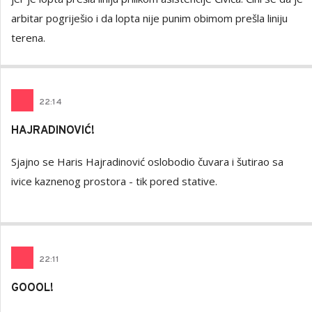
arbitar pogriješio i da lopta nije punim obimom prešla liniju
terena.
22
:
14
HAJRADINOVIĆ!
Sjajno se Haris Hajradinović oslobodio čuvara i šutirao sa
ivice kaznenog prostora - tik pored stative.
22
:
11
GOOOL!