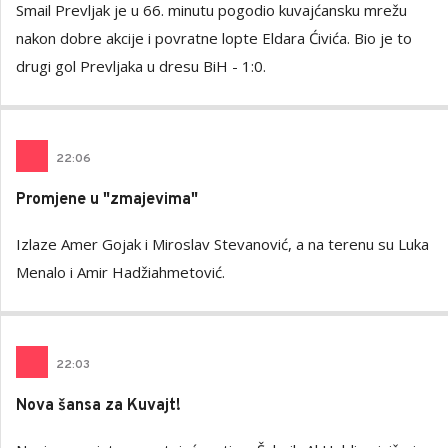
Smail Prevljak je u 66. minutu pogodio kuvajćansku mrežu
nakon dobre akcije i povratne lopte Eldara Ćivića. Bio je to
drugi gol Prevljaka u dresu BiH - 1:0.
22
:
06
Promjene u "zmajevima"
Izlaze Amer Gojak i Miroslav Stevanović, a na terenu su Luka
Menalo i Amir Hadžiahmetović.
22
:
03
Nova šansa za Kuvajt!