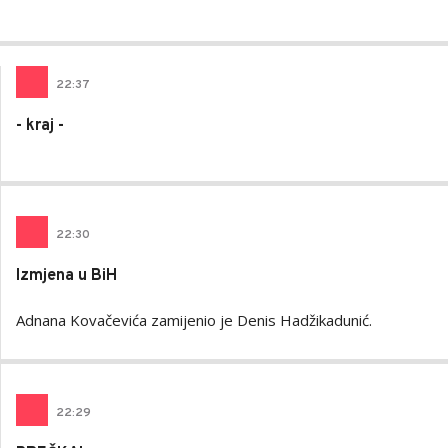
AUTOR
Šatara
22
:
37
- kraj -
22
:
30
Izmjena u BiH
Adnana Kovačevića zamijenio je Denis Hadžikadunić.
22
:
29