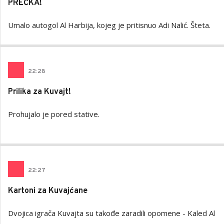
PREČKA!
Umalo autogol Al Harbija, kojeg je pritisnuo Adi Nalić. Šteta.
22
:
28
Prilika za Kuvajt!
Prohujalo je pored stative.
22
:
27
Kartoni za Kuvajćane
Dvojica igrača Kuvajta su takođe zaradili opomene - Kaled Al