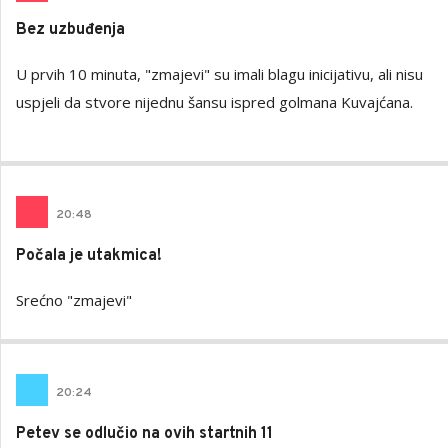
Bez uzbuđenja
U prvih 10 minuta, "zmajevi" su imali blagu inicijativu, ali nisu
uspjeli da stvore nijednu šansu ispred golmana Kuvajćana.
20
:
48
Počala je utakmica!
Srećno "zmajevi"
20
:
24
Petev se odlučio na ovih startnih 11