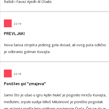
Rašidi i Favaz Ajedh Al Otaibi.
22
:
19
PREVLJAK!
Nova šansa strijelca jedinog gola dosad, ali ovog puta odlično
je odbranio golman Kuvajta.
22
:
18
Poništen gol "zmajeva"
Samo što je ušao u igru Ajdin Nukić je pogodio mrežu Kuvajta,
međutim, srpski sudija Miloš Milutinović je poništio pogodak
jer je lopta prešla liniju prilikom asistencije Ćivića. Čini se da je