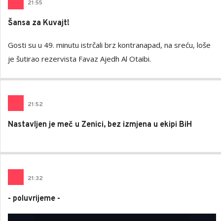
21
:
55
Šansa za Kuvajt!
Gosti su u 49. minutu istrčali brz kontranapad, na sreću, loše
je šutirao rezervista Favaz Ajedh Al Otaibi.
21
:
52
Nastavljen je meč u Zenici, bez izmjena u ekipi BiH
21
:
32
- poluvrijeme -