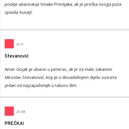
poslije ubacivanja Smaila Prevljaka, ali je prečka ovoga puta
spasila Kuvajt.
21
:
11
Stevanović
Amer Gojak je ubacio u peterac, ali je za malo zakasnio
Miroslav Stevanović, koji je u dosadašnjem dijelu susreta
jedan od najzapaženijih u taboru BiH.
21
:
08
PREČKA!