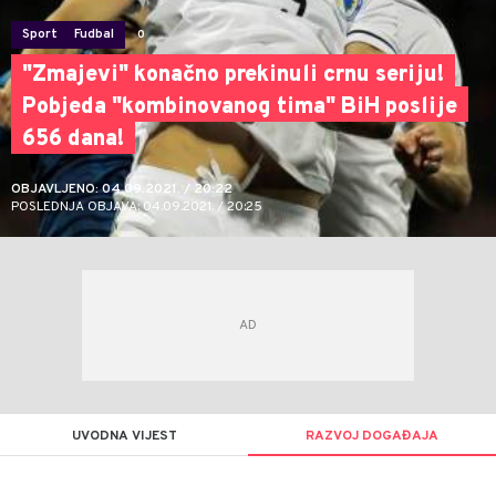
Sport
Fudbal
0
"Zmajevi" konačno prekinuli crnu seriju!
Pobjeda "kombinovanog tima" BiH poslije
656 dana!
OBJAVLJENO: 04.09.2021. / 20:22
POSLEDNJA OBJAVA: 04.09.2021. / 20:25
UVODNA VIJEST
RAZVOJ DOGAĐAJA
Nebojša