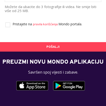
Možete da ubacite do 3 fotografije ili videa. Ne smije biti
više od 25 MB.
Pristajete na
Mondo portala.
pravila korišćenja
POŠALJI
PREUZMI NOVU MONDO APLIKACIJU
Savršen spoj vijesti i zabave.