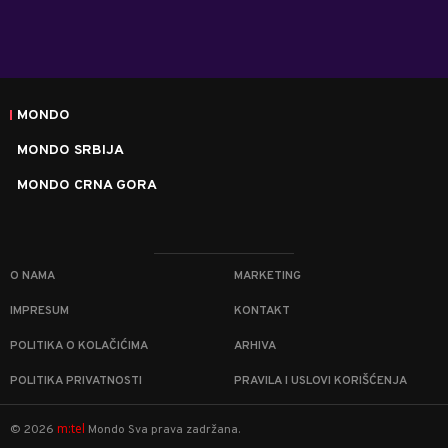
MONDO
MONDO SRBIJA
MONDO CRNA GORA
O NAMA
MARKETING
IMPRESUM
KONTAKT
POLITIKA O KOLAČIĆIMA
ARHIVA
POLITIKA PRIVATNOSTI
PRAVILA I USLOVI KORIŠĆENJA
m:tel
©
2026
Mondo
Sva prava zadržana.