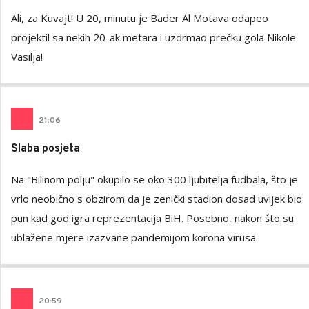
Ali, za Kuvajt! U 20, minutu je Bader Al Motava odapeo
projektil sa nekih 20-ak metara i uzdrmao prečku gola Nikole
Vasilja!
21
:
06
Slaba posjeta
Na "Bilinom polju" okupilo se oko 300 ljubitelja fudbala, što je
vrlo neobično s obzirom da je zenički stadion dosad uvijek bio
pun kad god igra reprezentacija BiH. Posebno, nakon što su
ublažene mjere izazvane pandemijom korona virusa.
20
:
59