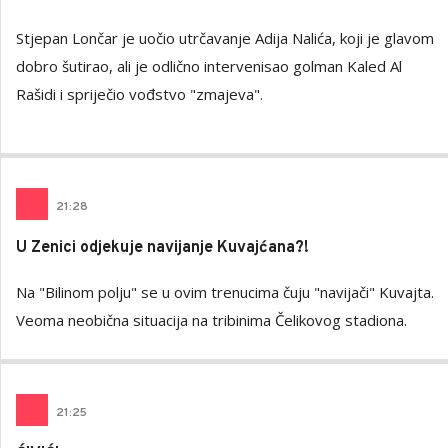
Stjepan Lončar je uočio utrčavanje Adija Nalića, koji je glavom
dobro šutirao, ali je odlično intervenisao golman Kaled Al
Rašidi i spriječio vođstvo "zmajeva".
21
:
28
U Zenici odjekuje navijanje Kuvajćana?!
Na "Bilinom polju" se u ovim trenucima čuju "navijači" Kuvajta.
Veoma neobična situacija na tribinima Čelikovog stadiona.
21
:
25