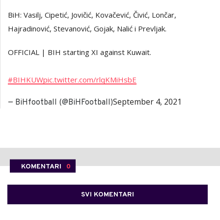
BiH: Vasilj, Cipetić, Jovičić, Kovačević, Čivić, Lončar,
Hajradinović, Stevanović, Gojak, Nalić i Prevljak.
OFFICIAL | BIH starting XI against Kuwait.
#BIHKUW
pic.twitter.com/rlqKMiHsbE
September 4, 2021
— BiHfootball (@BiHFootball)
KOMENTARI
0
SVI KOMENTARI