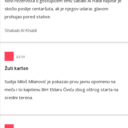
Novi rezervista u gostujućem timu Šabaib Al Haldi najviše je
skočio poslije centaršuta, ali je njegov udarac glavom
prohujao pored stative.
Shabaib Al Khaldi
22
:
01
Žuti karton
Sudija Miloš Milanović je pokazao prvu javnu opomenu na
meču i to kapitenu BiH Eldaru Ćiviću zbog oštrog starta na
sredini terena.