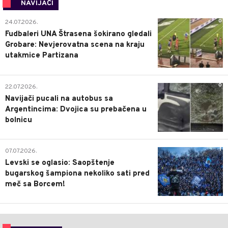
NAVIJAČI
0
24.07.2026.
Fudbaleri UNA Štrasena šokirano gledali
Grobare: Nevjerovatna scena na kraju
utakmice Partizana
0
22.07.2026.
Navijači pucali na autobus sa
Argentincima: Dvojica su prebačena u
bolnicu
1
07.07.2026.
Levski se oglasio: Saopštenje
bugarskog šampiona nekoliko sati pred
meč sa Borcem!