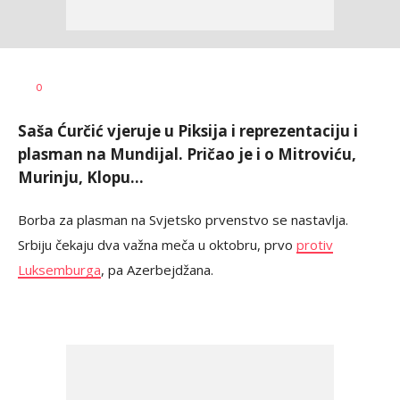
0
Saša Ćurčić vjeruje u Piksija i reprezentaciju i
plasman na Mundijal. Pričao je i o Mitroviću,
Murinju, Klopu...
Borba za plasman na Svjetsko prvenstvo se nastavlja.
Srbiju čekaju dva važna meča u oktobru, prvo
protiv
Luksemburga
, pa Azerbejdžana.