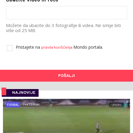
Ubacite video ili foto
Možete da ubacite do 3 fotografije ili videa. Ne smije biti
više od 25 MB.
Pristajete na
Mondo portala.
pravila korišćenja
POŠALJI
NAJNOVIJE
0
Pre 13 min
FUDBAL