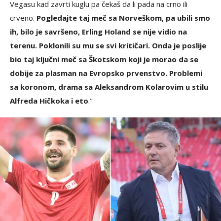
Vegasu kad zavrti kuglu pa čekaš da li pada na crno ili
crveno.
Pogledajte taj meč sa Norveškom, pa ubili smo
ih, bilo je savršeno, Erling Holand se nije vidio na
terenu. Poklonili su mu se svi kritičari. Onda je poslije
bio taj ključni meč sa Škotskom koji je morao da se
dobije za plasman na Evropsko prvenstvo. Problemi
sa koronom, drama sa Aleksandrom Kolarovim u stilu
Alfreda Hičkoka i eto
."