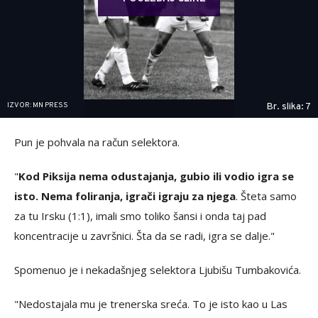
IZVOR: MN PRESS
Br. slika: 7
Pun je pohvala na račun selektora.
"
Kod Piksija nema odustajanja, gubio ili vodio igra se
isto. Nema foliranja, igrači igraju za njega
. Šteta samo
za tu Irsku (1:1), imali smo toliko šansi i onda taj pad
koncentracije u završnici. Šta da se radi, igra se dalje."
Spomenuo je i nekadašnjeg selektora Ljubišu Tumbakovića.
"Nedostajala mu je trenerska sreća. To je isto kao u Las