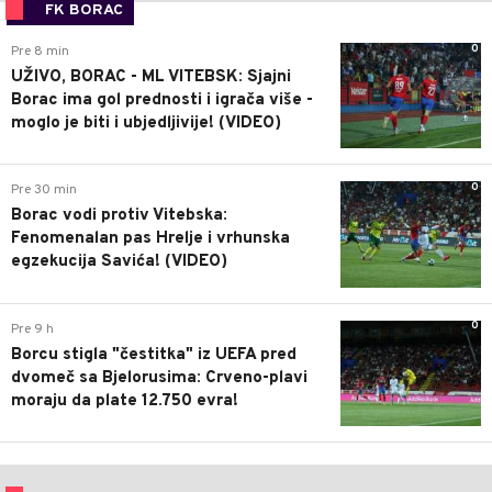
FK BORAC
0
Pre 8 min
UŽIVO, BORAC - ML VITEBSK: Sjajni
Borac ima gol prednosti i igrača više -
moglo je biti i ubjedljivije! (VIDEO)
0
Pre 30 min
Borac vodi protiv Vitebska:
Fenomenalan pas Hrelje i vrhunska
egzekucija Savića! (VIDEO)
0
Pre 9 h
Borcu stigla "čestitka" iz UEFA pred
dvomeč sa Bjelorusima: Crveno-plavi
moraju da plate 12.750 evra!