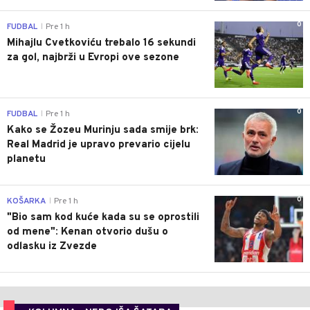
0
FUDBAL
Pre 1 h
|
Mihajlu Cvetkoviću trebalo 16 sekundi
za gol, najbrži u Evropi ove sezone
0
FUDBAL
Pre 1 h
|
Kako se Žozeu Murinju sada smije brk:
Real Madrid je upravo prevario cijelu
planetu
0
KOŠARKA
Pre 1 h
|
"Bio sam kod kuće kada su se oprostili
od mene": Kenan otvorio dušu o
odlasku iz Zvezde