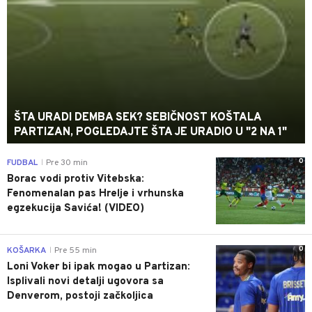
ŠTA URADI DEMBA SEK? SEBIČNOST KOŠTALA
PARTIZAN, POGLEDAJTE ŠTA JE URADIO U "2 NA 1"
0
FUDBAL
Pre 30 min
|
Borac vodi protiv Vitebska:
Fenomenalan pas Hrelje i vrhunska
egzekucija Savića! (VIDEO)
0
KOŠARKA
Pre 55 min
|
Loni Voker bi ipak mogao u Partizan:
Isplivali novi detalji ugovora sa
Denverom, postoji začkoljica