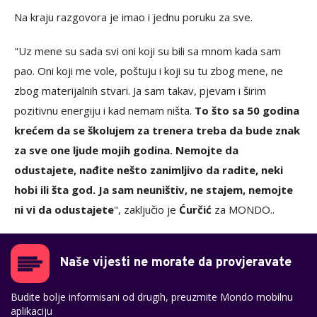
Na kraju razgovora je imao i jednu poruku za sve.
"Uz mene su sada svi oni koji su bili sa mnom kada sam
pao. Oni koji me vole, poštuju i koji su tu zbog mene, ne
zbog materijalnih stvari. Ja sam takav, pjevam i širim
pozitivnu energiju i kad nemam ništa.
To što sa 50 godina
krećem da se školujem za trenera treba da bude znak
za sve one ljude mojih godina. Nemojte da
odustajete, nađite nešto zanimljivo da radite, neki
hobi ili šta god. Ja sam neuništiv, ne stajem, nemojte
ni vi da odustajete
", zaključio je
Ćurčić
za MONDO..
Naše vijesti ne morate da provjeravate
Budite bolje informisani od drugih, preuzmite Mondo mobilnu
aplikaciju