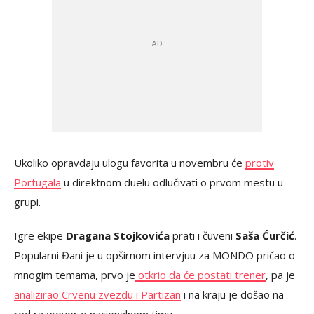
Ukoliko opravdaju ulogu favorita u novembru će
protiv
Portugala
u direktnom duelu odlučivati o prvom mestu u
grupi.
Igre ekipe
Dragana Stojkovića
prati i čuveni
Saša Ćurčić
.
Popularni Đani je u opširnom intervjuu za MONDO pričao o
mnogim temama, prvo je
otkrio da će postati trener
, pa je
analizirao Crvenu zvezdu i Partizan
i na kraju je došao na