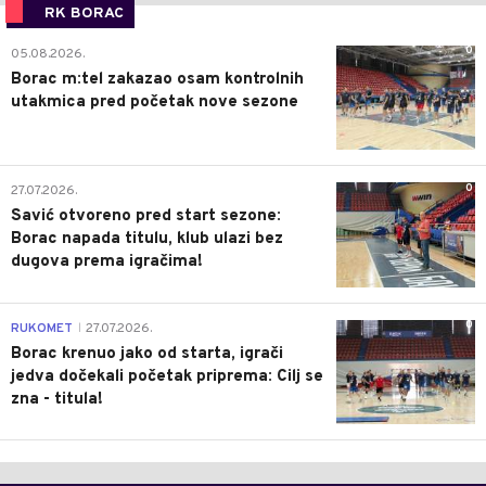
RK BORAC
0
05.08.2026.
Borac m:tel zakazao osam kontrolnih
utakmica pred početak nove sezone
0
27.07.2026.
Savić otvoreno pred start sezone:
Borac napada titulu, klub ulazi bez
dugova prema igračima!
0
RUKOMET
27.07.2026.
|
Borac krenuo jako od starta, igrači
jedva dočekali početak priprema: Cilj se
zna - titula!