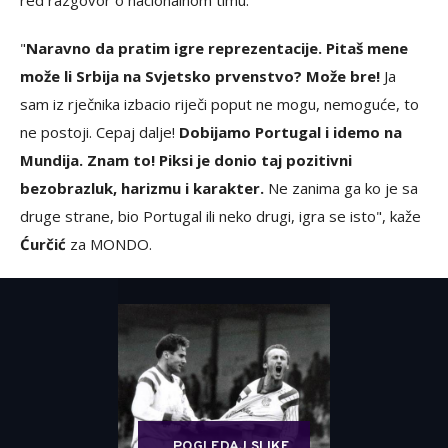
red razgovor o nacionalnom timu.
"
Naravno da pratim igre reprezentacije. Pitaš mene
može li Srbija na Svjetsko prvenstvo? Može bre!
Ja
sam iz rječnika izbacio riječi poput ne mogu, nemoguće, to
ne postoji. Cepaj dalje!
Dobijamo Portugal i idemo na
Mundija. Znam to! Piksi je donio taj pozitivni
bezobrazluk, harizmu i karakter.
Ne zanima ga ko je sa
druge strane, bio Portugal ili neko drugi, igra se isto", kaže
Ćurčić
za MONDO.
POGLEDAJ SLIKE