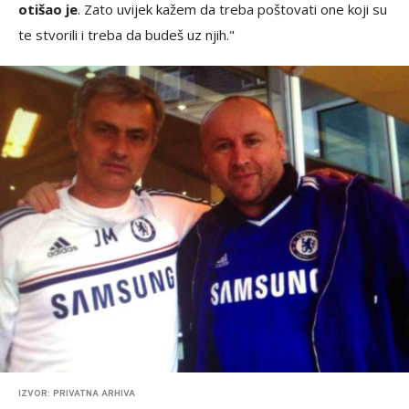
otišao je
. Zato uvijek kažem da treba poštovati one koji su
te stvorili i treba da budeš uz njih."
IZVOR: PRIVATNA ARHIVA