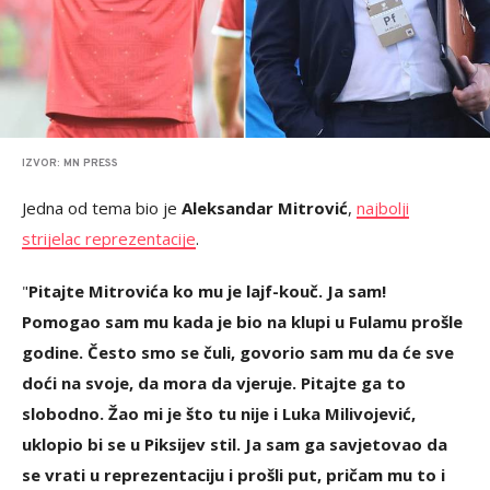
IZVOR: MN PRESS
Jedna od tema bio je
Aleksandar Mitrović
,
najbolji
strijelac reprezentacije
.
"
Pitajte Mitrovića ko mu je lajf-kouč. Ja sam!
Pomogao sam mu kada je bio na klupi u Fulamu prošle
godine. Često smo se čuli, govorio sam mu da će sve
doći na svoje, da mora da vjeruje. Pitajte ga to
slobodno. Žao mi je što tu nije i Luka Milivojević,
uklopio bi se u Piksijev stil. Ja sam ga savjetovao da
se vrati u reprezentaciju i prošli put, pričam mu to i