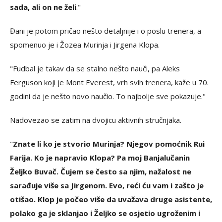
sada, ali on ne želi
."
Đani je potom pričao nešto detaljnije i o poslu trenera, a
spomenuo je i Žozea Murinja i Jirgena Klopa.
"Fudbal je takav da se stalno nešto nauči, pa Aleks
Ferguson koji je Mont Everest, vrh svih trenera, kaže u 70.
godini da je nešto novo naučio. To najbolje sve pokazuje."
Nadovezao se zatim na dvojicu aktivnih stručnjaka.
"
Znate li ko je stvorio Murinja? Njegov pomoćnik Rui
Farija. Ko je napravio Klopa? Pa moj Banjalučanin
Željko Buvač. Čujem se često sa njim, nažalost ne
sarađuje više sa Jirgenom. Evo, reći ću vam i zašto je
otišao. Klop je počeo više da uvažava druge asistente,
polako ga je sklanjao i Željko se osjetio ugroženim i