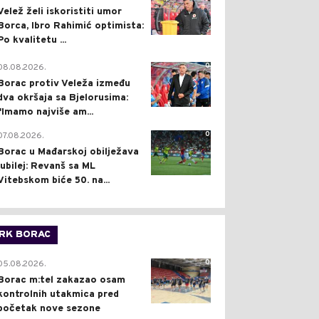
Velež želi iskoristiti umor
Borca, Ibro Rahimić optimista:
Po kvalitetu ...
0
08.08.2026.
Borac protiv Veleža između
dva okršaja sa Bjelorusima:
"Imamo najviše am...
0
07.08.2026.
Borac u Mađarskoj obilježava
jubilej: Revanš sa ML
Vitebskom biće 50. na...
RK BORAC
0
05.08.2026.
Borac m:tel zakazao osam
kontrolnih utakmica pred
početak nove sezone