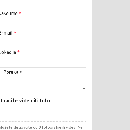
Vaše ime
*
E-mail
*
Lokacija
*
Ubacite video ili foto
Možete da ubacite do 3 fotografije ili videa. Ne