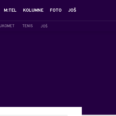
M:TEL
KOLUMNE
FOTO
JOŠ
UKOMET
TENIS
JOŠ