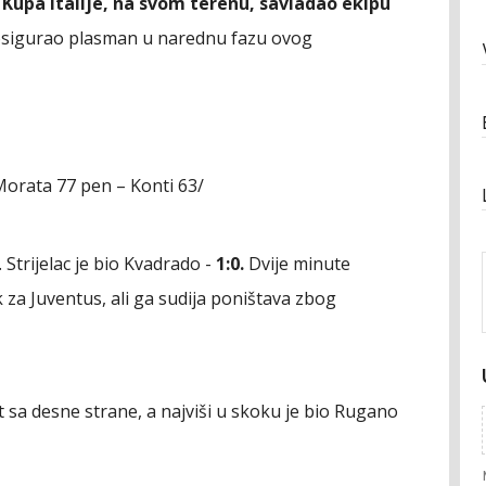
 Kupa Italije, na svom terenu, savladao ekipu
osigurao plasman u narednu fazu ovog
Morata 77 pen – Konti 63/
 Strijelac je bio Kvadrado -
1:0.
Dvije minute
za Juventus, ali ga sudija poništava zbog
t sa desne strane, a najviši u skoku je bio Rugano