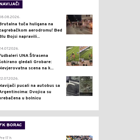
NAVIJAČI
0
08.08.2026.
Brutalna tuča huligana na
zagrebačkom aerodromu! Bed
Blu Bojsi napravili...
0
24.07.2026.
Fudbaleri UNA Štrasena
šokirano gledali Grobare:
Nevjerovatna scena na k...
0
22.07.2026.
Navijači pucali na autobus sa
Argentincima: Dvojica su
prebačena u bolnicu
FK BORAC
0
Pre 17 h