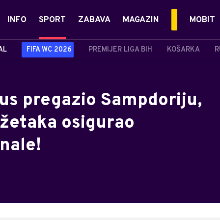
INFO
SPORT
ZABAVA
MAGAZIN
MOBIT
AL
FIFA WC 2026
PREMIJER LIGA BIH
KOŠARKA
R
tus pregazio Sampdoriju,
žetaka osigurao
nale!