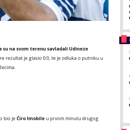
ja su na svom terenu savladali Udineze
 rezultat je glasio 0:0, te je odluka o putniku u
užecima.
o bio je
Ćiro Imobile
u prvom minutu drugog