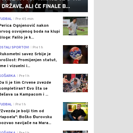
DRŽAVE, ALI ĆE FINALE B...
0
FUDBAL
Pre 45 min
|
Perica Ognjenović nakon
prvog osvojenog boda na klupi
Sloge: Falilo je k...
0
OSTALI SPORTOVI
Pre 1 h
|
Rukometni savez Srbije je
prošlost: Promijenjen statut,
ime i vizuelni i...
0
KOŠARKA
Pre 1 h
|
Da li je tim Crvene zvezde
kompletiran? Evo šta se
dešava sa Kampacom i ...
0
FUDBAL
Pre 1 h
|
"Zvezda je bolji tim od
Hapoela": Boško Đurovsku
pozvao navijače na Mara...
0
|