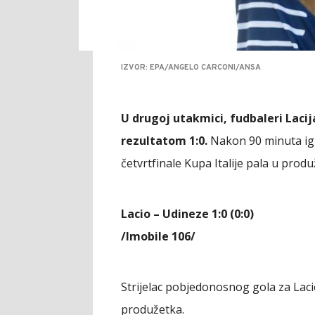
IZVOR: EPA/ANGELO CARCONI/ANSA
U drugoj utakmici, fudbaleri Laci
rezultatom 1:0.
Nakon 90 minuta igre
četvrtfinale Kupa Italije pala u prod
Lacio – Udineze 1:0 (0:0)
/Imobile 106/
Strijelac pobjedonosnog gola za Laci
produžetka.