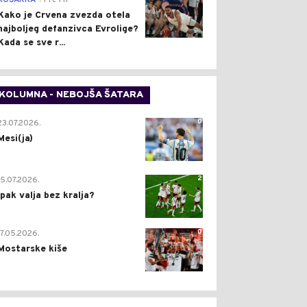
KOŠARKA
Pre 1 h
Kako je Crvena zvezda otela
najboljeg defanzivca Evrolige?
Kada se sve r...
KOLUMNA - NEBOJŠA ŠATARA
0
23.07.2026.
Mesi(ja)
2
15.07.2026.
Ipak valja bez kralja?
0
17.05.2026.
Mostarske kiše