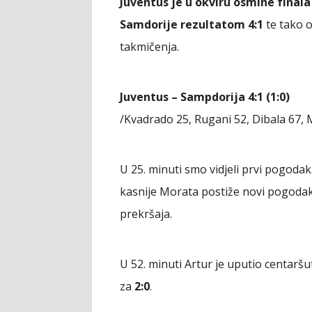
Juventus je u okviru osmine finala
Samdorije rezultatom 4:1
te tako 
takmičenja.
Juventus – Sampdorija 4:1 (1:0)
/Kvadrado 25, Rugani 52, Dibala 67, 
U 25. minuti smo vidjeli prvi pogodak.
kasnije Morata postiže novi pogodak 
prekršaja.
U 52. minuti Artur je uputio centaršu
za
2:0
.