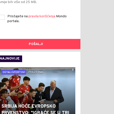
smije biti više od 25 MB.
Pristajete na
pravila korišćenja
Mondo
portala.
POŠALJI
NAJNOVIJE
0
Pre 27 min
OSTALI SPORTOVI
SRBIJA HOĆE EVROPSKO
PRVENSTVO: "IGRAĆE SE U TRI