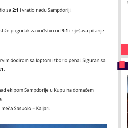
dio za
2:1
i vratio nadu Sampdoriji.
ostiže pogodak za vođstvo od
3:1
i riješava pitanje
 prvim dodirom sa loptom izborio penal. Siguran sa
:1.
a nad ekipom Sampdorije u Kupu na domaćem
a.
z meča Sasuolo – Kaljari.