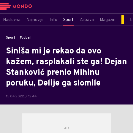
Naslovna
Najnovije
Info
Sport
Zabava
Magazin
M
Sport
Fudbal
Siniša mi je rekao da ovo
kažem, rasplakali ste ga! Dejan
Stanković prenio Mihinu
poruku, Delije ga slomile
15.04.2022. / 12:44