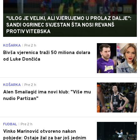
"ULOG JE VELIKI, ALI VJERUJEMO U PROLAZ DALJE":
SANDI OGRINEC SVJESTAN ŠTA NOSI REVANŠ
PROTIV VITEBSKA
0
KOŠARKA
Pre 2 h
|
Bivša vjerenica traži 50 miliona dolara
od Luke Dončića
0
KOŠARKA
Pre 2 h
|
Alen Smailagić ima novi klub: "Više mu
nudio Partizan"
0
FUDBAL
Pre 2 h
|
Vinko Marinović otvoreno nakon
pobjede: Ostaje žal za bar još jednim