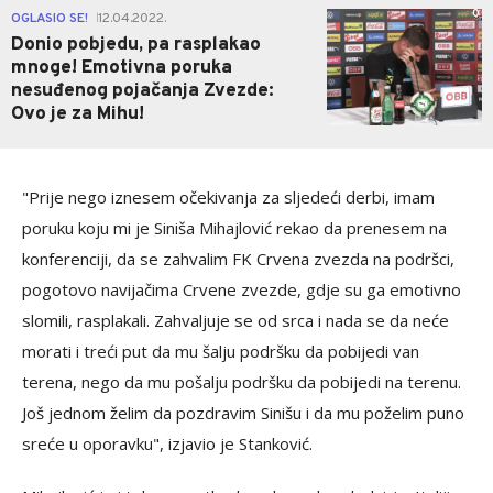
0
OGLASIO SE!
12.04.2022.
|
Donio pobjedu, pa rasplakao
mnoge! Emotivna poruka
nesuđenog pojačanja Zvezde:
Ovo je za Mihu!
"Prije nego iznesem očekivanja za sljedeći derbi, imam
poruku koju mi je Siniša Mihajlović rekao da prenesem na
konferenciji, da se zahvalim FK Crvena zvezda na podršci,
pogotovo navijačima Crvene zvezde, gdje su ga emotivno
slomili, rasplakali. Zahvaljuje se od srca i nada se da neće
morati i treći put da mu šalju podršku da pobijedi van
terena, nego da mu pošalju podršku da pobijedi na terenu.
Još jednom želim da pozdravim Sinišu i da mu poželim puno
sreće u oporavku", izjavio je Stanković.