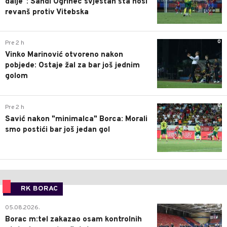
dalje": Sandi Ogrinec svjestan šta nosi
revanš protiv Vitebska
0
Pre 2 h
Vinko Marinović otvoreno nakon
pobjede: Ostaje žal za bar još jednim
golom
0
Pre 2 h
Savić nakon "minimalca" Borca: Morali
smo postići bar još jedan gol
RK BORAC
0
05.08.2026.
Borac m:tel zakazao osam kontrolnih