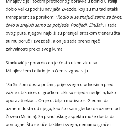
Mihajlović je i tokom prethodnog boravka u bolnici u Italiji
dobio veliku podršu navijača Zvezde, koji su mu tad istakli
transparent sa porukom: "
Rodio si se znajući samo za život,
živio si znajući samo za pobjede. Pobijedi, Siniša!
". I tada i
ovog puta, njegovi najbliži su prenijeli srpskom treneru šta
su mu poručili zvezdaši, a on je sada prenio riječi
zahvalnosti preko svog kuma.
Stanković je potvrdio da je često u kontaktu sa
Mihajlovićem i otkrio je o čem razgovaraju.
"Sa Sinišom dosta pričam, prije svega o odnosima pred
važne utakmice, o igračkom ciklusu srijeda-nedjelja, kako
oporaviti ekipu... On je ozbiljan motivator. Gledam da
uzmem dosta od njega, kao što sam gledao da uzmem od
Žozea (Murinja). Sa psihološkog aspekta može dosta da
pomogne. Što se tiče taktike i svega, nemamo igrače i