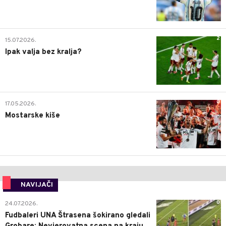
2
15.07.2026.
Ipak valja bez kralja?
0
17.05.2026.
Mostarske kiše
NAVIJAČI
0
24.07.2026.
Fudbaleri UNA Štrasena šokirano gledali