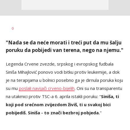
Bojan
AUTOR
0
Jakovljević
"Nada se da neće morati i treći put da mu šalju
poruku da pobijedi van terena, nego na njemu."
Legenda Crvene zvezde, srpskog i evropskog fudbala
Siniša Mihajlović ponovo vodi bitku protiv leukemije, a dok
je na terapijama u bolnici posebno ga je dirnula poruka koju
su mu
poslali navijači crveno-bijelih
. Oni su na transparentu
na utakmici protiv TSC-a 6. aprila istakli poruku: "
Siniša, ti
koji pod srećnom zvijezdom živiš, ti u svakoj bici
pobijediš. Siniša - to znači bezbroj pobjeda.
"