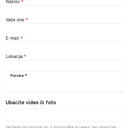
Naslov
*
Vaše ime
*
E-mail
*
Lokacija
*
Ubacite video ili foto
Možete da ubacite do 3 fotografije ili videa. Ne smije biti