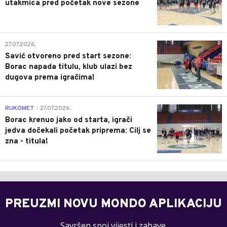
utakmica pred početak nove sezone
0
27.07.2026.
Savić otvoreno pred start sezone:
Borac napada titulu, klub ulazi bez
dugova prema igračima!
0
RUKOMET
27.07.2026.
|
Borac krenuo jako od starta, igrači
jedva dočekali početak priprema: Cilj se
zna - titula!
PREUZMI NOVU MONDO APLIKACIJU
Savršen spoj vijesti i zabave.