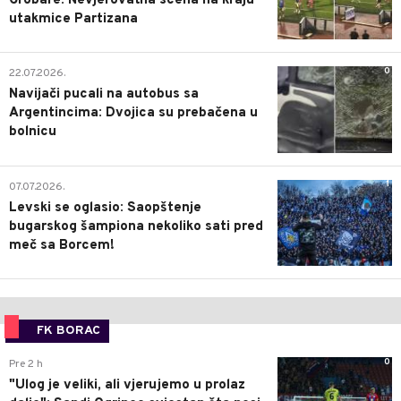
Grobare: Nevjerovatna scena na kraju
utakmice Partizana
0
22.07.2026.
Navijači pucali na autobus sa
Argentincima: Dvojica su prebačena u
bolnicu
1
07.07.2026.
Levski se oglasio: Saopštenje
bugarskog šampiona nekoliko sati pred
meč sa Borcem!
FK BORAC
0
Pre 2 h
"Ulog je veliki, ali vjerujemo u prolaz