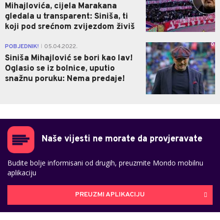
Mihajlovića, cijela Marakana
gledala u transparent: Siniša, ti
koji pod srećnom zvijezdom živiš
0
POBJEDNIK!
05.04.2022.
|
Siniša Mihajlović se bori kao lav!
Oglasio se iz bolnice, uputio
snažnu poruku: Nema predaje!
Naše vijesti ne morate da provjeravate
Budite bolje informisani od drugih, preuzmite Mondo mobilnu
aplikaciju
PREUZMI APLIKACIJU