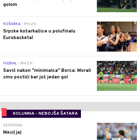
golom
0
KOŠARKA
Pre 2 h
|
Srpske košarkašice u polufinalu
Eurobasketa!
0
FUDBAL
Pre 2 h
|
Savić nakon "minimalca" Borca: Morali
smo postići bar još jedan gol
KOLUMNA - NEBOJŠA ŠATARA
0
23.07.2026.
Mesi(ja)