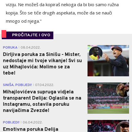
viziju. Ne možeš da kopiraš nekoga da bi bio samo ružna
kopija. Što se tiče drugih aspekata, može da se nauči
mnogo od njega."
PROČITAJTE I OVO
0
PORUKA
08.04.2022.
|
Dirljiva poruka za Sinišu - Mister,
nedostaje mi tvoje vikanje! Svi su
uz Mihajlovića: Molimo se za
tebe!
0
SINIŠA, POBIJEDI!
07.04.2022.
|
Mihajlovićeva supruga vidjela
transparent Delija: Oglasila se na
Instagramu, ostavila poruku
navijačima Zvezde!
0
POBIJEDI!
06.04.2022.
|
Emotivna poruka Delija