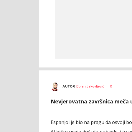
AUTOR
Bojan Jakovljević
0
Nevjerovatna završnica meča 
Espanjol je bio na pragu da osvoji bo
Atletiko uspio doći do pobjede, i to