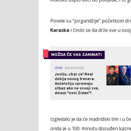
Povele su "jorgandžije" početkom 
Karaska
i činilo se da drže sve u sv
MOŽDA ĆE VAS ZANIMATI
0
OPA!
06.04.2022.
|
Joviću, strpi se! Real
dobija novog trenera:
Anćelotiju spremaju
otkaz ako ne osvoji sve,
dolazi "novi Zidan"!
Izgledalo je da će madridski tim i u
onda je u 100. minutu dosuđen kazn