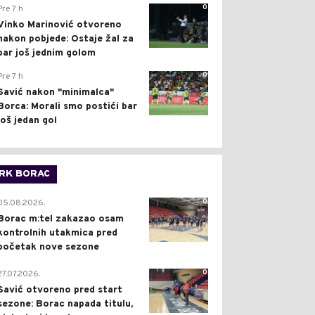
0
Pre 7 h
Vinko Marinović otvoreno
nakon pobjede: Ostaje žal za
bar još jednim golom
0
Pre 7 h
Savić nakon "minimalca"
Borca: Morali smo postići bar
još jedan gol
RK BORAC
0
05.08.2026.
Borac m:tel zakazao osam
kontrolnih utakmica pred
početak nove sezone
0
27.07.2026.
Savić otvoreno pred start
sezone: Borac napada titulu,