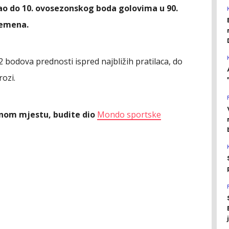
ao do 10. ovosezonskog boda golovima u 90.
remena.
12 bodova prednosti ispred najbližih pratilaca, do
rozi.
ednom mjestu, budite dio
Mondo sportske