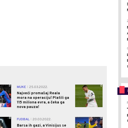
0
0
MUKE
25.03.2022.
|
Najveći promašaj Reala
mora na operaciju! Platili ga
115 miliona evra, a čeka ga
nova pauza!
0
0
FUDBAL
20.03.2022.
|
Barsa ih gazi, a Vinisijus se