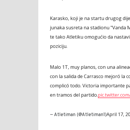
Karasko, koji je na startu drugog dij
junaka susreta na stadionu "Vanda Met
te tako Atletiku omogućio da nastav
poziciju.
Malo 1T, muy planos, con una alinea
con la salida de Carrasco mejoró la 
complicó todo. Victoria importante pa
en tramos del partido.
pic.twitter.c
April 17, 2
— Atletiman (@Atletiman1)