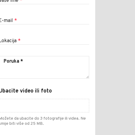
Vaše ime
*
E-mail
*
Lokacija
*
Ubacite video ili foto
Možete da ubacite do 3 fotografije ili videa. Ne
smije biti više od 25 MB.