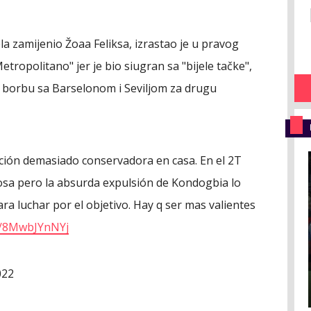
ela zamijenio Žoaa Feliksa, izrastao je u pravog
ropolitano" jer je bio siugran sa "bijele tačke",
i borbu sa Barselonom i Seviljom za drugu
ción demasiado conservadora en casa. En el 2T
cosa pero la absurda expulsión de Kondogbia lo
ra luchar por el objetivo. Hay q ser mas valientes
om/8MwbJYnNYj
022