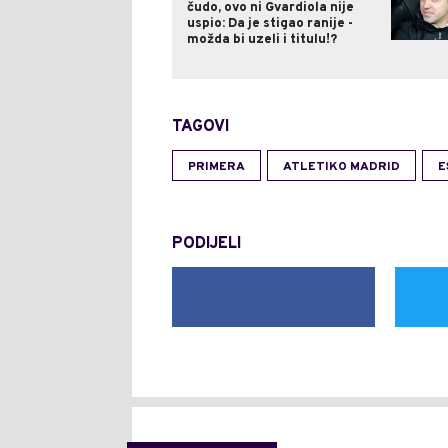
čudo, ovo ni Gvardiola nije
uspio: Da je stigao ranije -
možda bi uzeli i titulu!?
TAGOVI
PRIMERA
ATLETIKO MADRID
E
PODIJELI