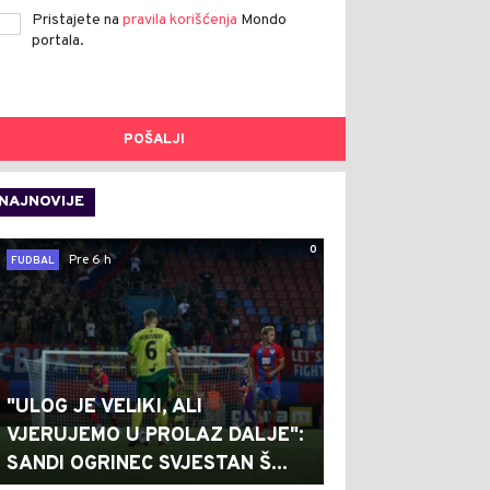
Pristajete na
pravila korišćenja
Mondo
portala.
POŠALJI
NAJNOVIJE
0
Pre 6 h
FUDBAL
"ULOG JE VELIKI, ALI
VJERUJEMO U PROLAZ DALJE":
SANDI OGRINEC SVJESTAN Š...