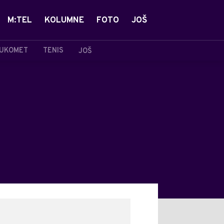
M:TEL
KOLUMNE
FOTO
JOŠ
UKOMET
TENIS
JOŠ