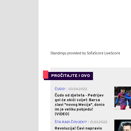
SofaScore LiveScore
Standings provided by
PROČITAJTE I OVO
ČUDO!
03.04.2022.
|
Čudo od djeteta - Pedrijev
gol će obići svijet: Barsa
slavi "novog Mesija", donio
im je veliku pobjedu!
(VIDEO)
ŠTA RADI ČOVJEK!?
21.03.2022.
|
Revolucija! Ćavi napravio