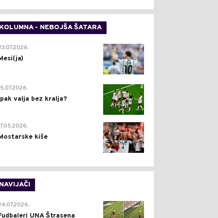
KOLUMNA - NEBOJŠA ŠATARA
0
23.07.2026.
Mesi(ja)
2
15.07.2026.
Ipak valja bez kralja?
0
17.05.2026.
Mostarske kiše
NAVIJAČI
0
24.07.2026.
Fudbaleri UNA Štrasena