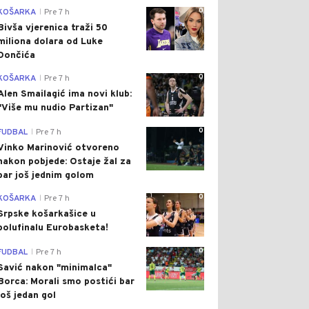
0
KOŠARKA
Pre 7 h
|
Bivša vjerenica traži 50
miliona dolara od Luke
Dončića
0
KOŠARKA
Pre 7 h
|
Alen Smailagić ima novi klub:
"Više mu nudio Partizan"
0
FUDBAL
Pre 7 h
|
Vinko Marinović otvoreno
nakon pobjede: Ostaje žal za
bar još jednim golom
0
KOŠARKA
Pre 7 h
|
Srpske košarkašice u
polufinalu Eurobasketa!
0
FUDBAL
Pre 7 h
|
Savić nakon "minimalca"
Borca: Morali smo postići bar
još jedan gol