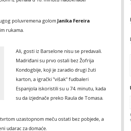
drugog poluvremena golom
Janika Fereira
ojim rukama.
Ali, gosti iz Barselone nisu se predavali.
Madriđani su prvo ostali bez Žofrija
Kondogbije, koji je zaradio drugi žuti
karton, a igrački "višak" fudbaleri
Espanjola iskoristili su u 74. minutu, kada
su da izjednače preko Raula de Tomasa.
 četvrtom uzastopnom meču ostati bez pobjede, a
eni udarac za domaće.