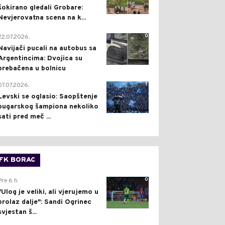
šokirano gledali Grobare:
Nevjerovatna scena na k...
0
22.07.2026.
Navijači pucali na autobus sa
Argentincima: Dvojica su
prebačena u bolnicu
1
07.07.2026.
Levski se oglasio: Saopštenje
bugarskog šampiona nekoliko
sati pred meč ...
FK BORAC
0
Pre 6 h
"Ulog je veliki, ali vjerujemo u
prolaz dalje": Sandi Ogrinec
svjestan š...