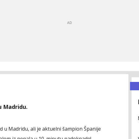
u Madridu.
d u Madridu, ali je aktuelni šampion Španije
 golom iz penala u 10. minutu nadoknade!