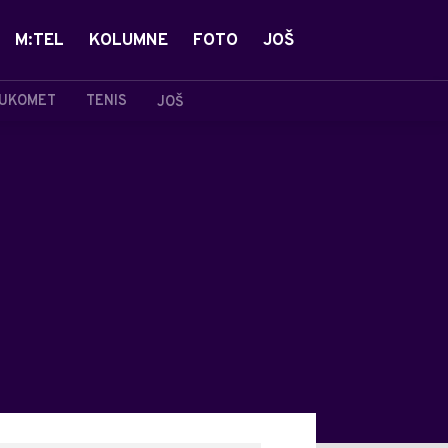
M:TEL
KOLUMNE
FOTO
JOŠ
UKOMET
TENIS
JOŠ