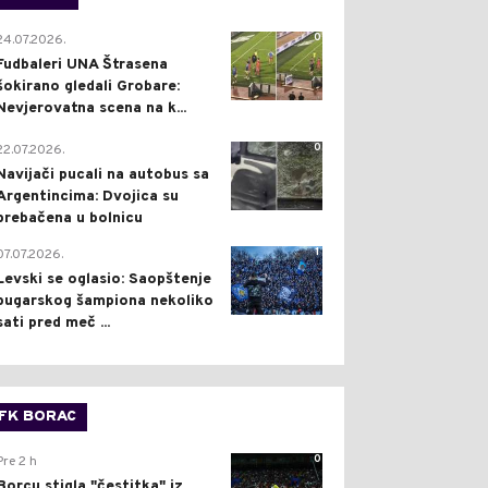
0
24.07.2026.
Fudbaleri UNA Štrasena
šokirano gledali Grobare:
Nevjerovatna scena na k...
0
22.07.2026.
Navijači pucali na autobus sa
Argentincima: Dvojica su
prebačena u bolnicu
1
07.07.2026.
Levski se oglasio: Saopštenje
bugarskog šampiona nekoliko
sati pred meč ...
FK BORAC
0
Pre 2 h
Borcu stigla "čestitka" iz