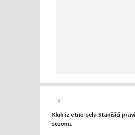
Dragan
AUTOR
0
Šutvić
Klub iz etno-sela Stanišići pra
sezonu.