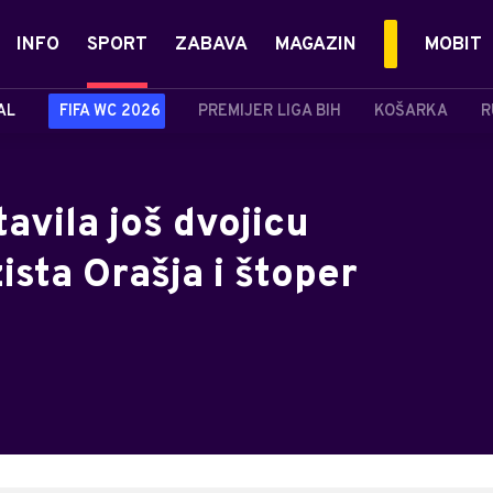
INFO
SPORT
ZABAVA
MAGAZIN
MOBIT
AL
FIFA WC 2026
PREMIJER LIGA BIH
KOŠARKA
R
avila još dvojicu
zista Orašja i štoper
!