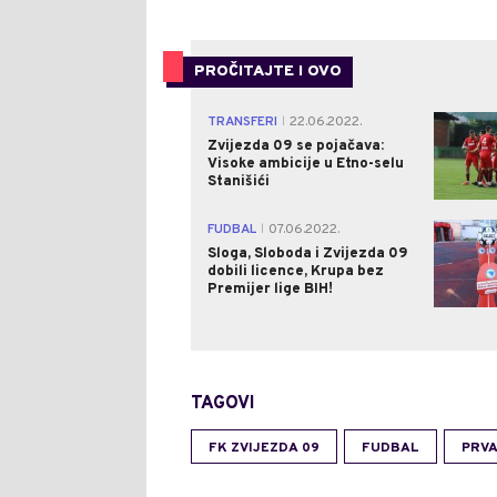
PROČITAJTE I OVO
TRANSFERI
22.06.2022.
|
Zvijezda 09 se pojačava:
Visoke ambicije u Etno-selu
Stanišići
FUDBAL
07.06.2022.
|
Sloga, Sloboda i Zvijezda 09
dobili licence, Krupa bez
Premijer lige BIH!
TAGOVI
FK ZVIJEZDA 09
FUDBAL
PRVA