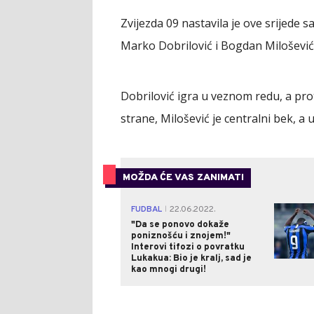
Zvijezda 09 nastavila je ove srijede 
Marko Dobrilović i Bogdan Milošević
Dobrilović igra u veznom redu, a pro
strane, Milošević je centralni bek, a 
MOŽDA ĆE VAS ZANIMATI
FUDBAL
22.06.2022.
|
"Da se ponovo dokaže
poniznošću i znojem!"
Interovi tifozi o povratku
Lukakua: Bio je kralj, sad je
kao mnogi drugi!