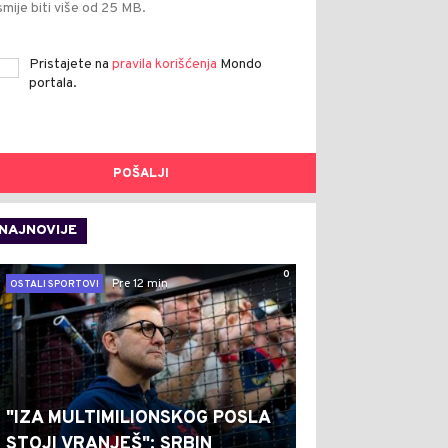
smije biti više od 25 MB.
Pristajete na
pravila korišćenja
Mondo
portala.
POŠALJI
NAJNOVIJE
0
Pre 12 min
OSTALI SPORTOVI
"IZA MULTIMILIONSKOG POSLA
STOJI VRANJEŠ": SRBIN