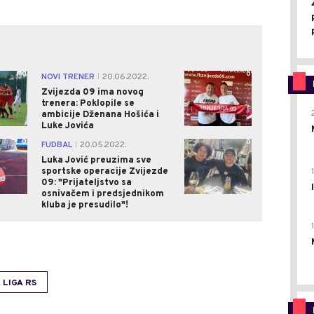
0
0
NOVI TRENER
20.06.2022.
|
Zvijezda 09 ima novog
trenera: Poklopile se
ambicije Dženana Hošića i
Luke Jovića
0
0
FUDBAL
20.05.2022.
|
Luka Jović preuzima sve
sportske operacije Zvijezde
09: "Prijateljstvo sa
osnivačem i predsjednikom
kluba je presudilo"!
 LIGA RS