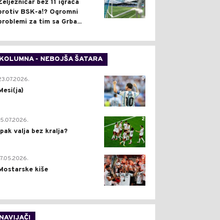
Željezničar bez 11 igrača
protiv BSK-a!? Ogromni
problemi za tim sa Grba...
KOLUMNA - NEBOJŠA ŠATARA
0
23.07.2026.
Mesi(ja)
2
15.07.2026.
Ipak valja bez kralja?
0
17.05.2026.
Mostarske kiše
NAVIJAČI