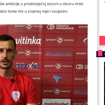
iše ambicije u predstojećoj sezoni u okviru m:tel
odno tome tim u znatnoj mjeri osvježen.