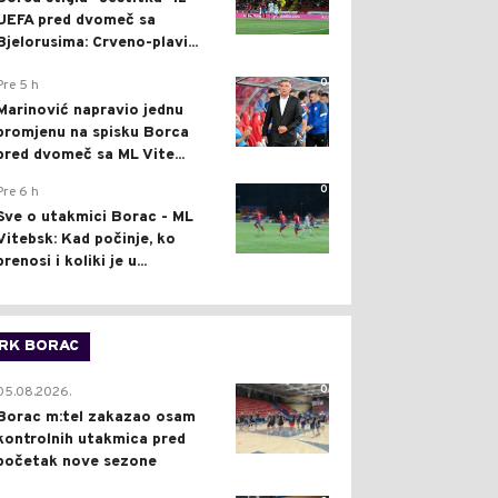
UEFA pred dvomeč sa
Bjelorusima: Crveno-plavi...
0
Pre 5 h
Marinović napravio jednu
promjenu na spisku Borca
pred dvomeč sa ML Vite...
0
Pre 6 h
Sve o utakmici Borac - ML
Vitebsk: Kad počinje, ko
prenosi i koliki je u...
RK BORAC
0
05.08.2026.
Borac m:tel zakazao osam
kontrolnih utakmica pred
početak nove sezone