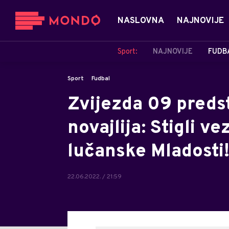
NASLOVNA
NAJNOVIJE
Sport:
NAJNOVIJE
FUDB
Sport
Fudbal
Zvijezda 09 predst
novajlija: Stigli ve
lučanske Mladosti
22.06.2022. / 21:59