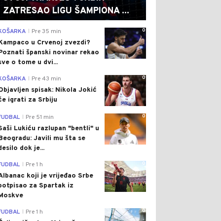
ZATRESAO LIGU ŠAMPIONA ...
0
KOŠARKA
Pre 35 min
|
Kampaco u Crvenoj zvezdi?
Poznati španski novinar rekao
sve o tome u dvi...
0
KOŠARKA
Pre 43 min
|
Objavljen spisak: Nikola Jokić
će igrati za Srbiju
0
FUDBAL
Pre 51 min
|
Saši Lukiću razlupan "bentli" u
Beogradu: Javili mu šta se
desilo dok je...
0
FUDBAL
Pre 1 h
|
Albanac koji je vrijeđao Srbe
potpisao za Spartak iz
Moskve
0
FUDBAL
Pre 1 h
|