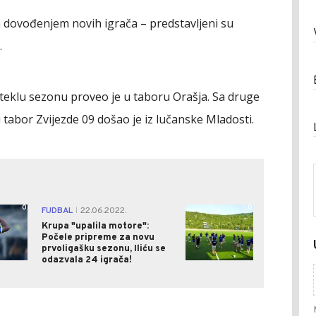
sa dovođenjem novih igrača – predstavljeni su
.
teklu sezonu proveo je u taboru Orašja. Sa druge
u tabor Zvijezde 09 došao je iz lučanske Mladosti.
0
0
FUDBAL
22.06.2022.
|
Krupa "upalila motore":
Počele pripreme za novu
prvoligašku sezonu, Iliću se
odazvala 24 igrača!