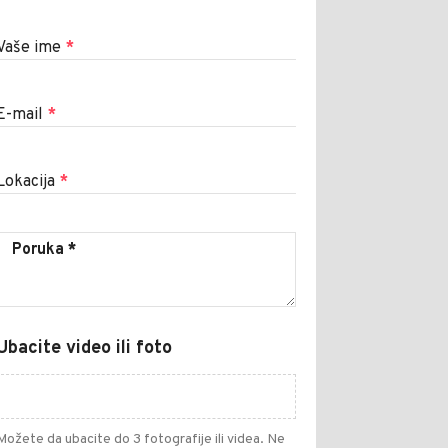
Vaše ime
*
E-mail
*
Lokacija
*
Ubacite video ili foto
Možete da ubacite do 3 fotografije ili videa. Ne