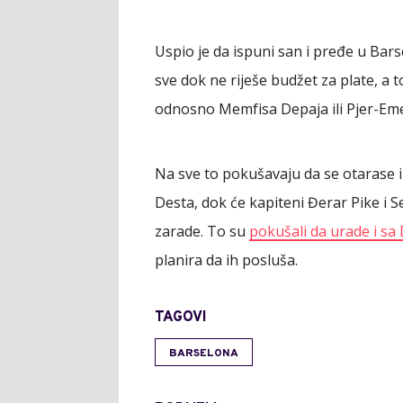
Uspio je da ispuni san i pređe u Bar
sve dok ne riješe budžet za plate, a 
odnosno Memfisa Depaja ili Pjer-Em
Na sve to pokušavaju da se otarase i 
Desta, dok će kapiteni Đerar Pike i 
zarade. To su
pokušali da urade i s
planira da ih posluša.
TAGOVI
BARSELONA