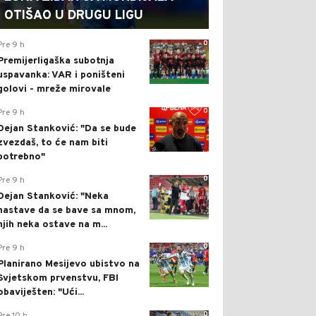
OTIŠAO U DRUGU LIGU
0
Pre 9 h
Premijerligaška subotnja
uspavanka: VAR i poništeni
golovi - mreže mirovale
0
Pre 9 h
Dejan Stanković: "Da se bude
zvezdaš, to će nam biti
potrebno"
0
Pre 9 h
Dejan Stanković: "Neka
nastave da se bave sa mnom,
njih neka ostave na m...
0
Pre 9 h
Planirano Mesijevo ubistvo na
Svjetskom prvenstvu, FBI
obaviješten: "Ući...
0