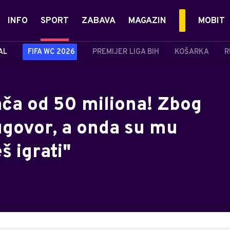
INFO
SPORT
ZABAVA
MAGAZIN
MOBIT
AL
FIFA WC 2026
PREMIJER LIGA BIH
KOŠARKA
R
ača od 50 miliona! Zbog
 ugovor, a onda su mu
š igrati"