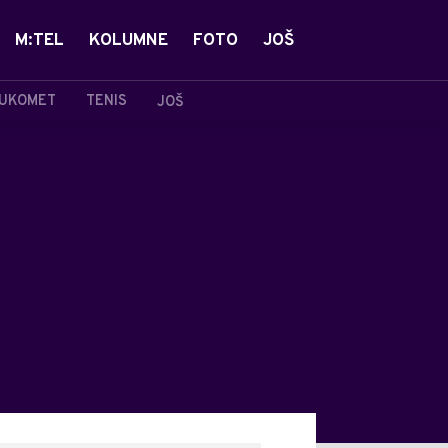
M:TEL
KOLUMNE
FOTO
JOŠ
UKOMET
TENIS
JOŠ