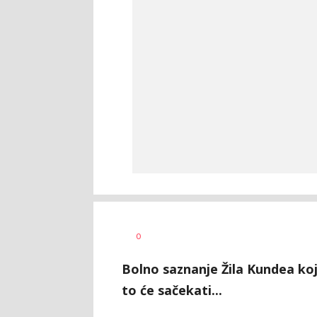
AUTOR
0
000
Bolno saznanje Žila Kundea koji
to će sačekati...