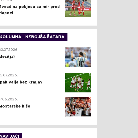
Pre 10 h
Zvezdina pobjeda za mir pred
Hapoel
KOLUMNA - NEBOJŠA ŠATARA
0
23.07.2026.
Mesi(ja)
2
15.07.2026.
Ipak valja bez kralja?
0
17.05.2026.
Mostarske kiše
NAVIJAČI