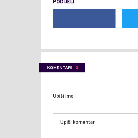
PODIJELI
KOMENTARI
0
Upiši ime