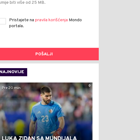
smije biti više od 25 MB.
Pristajete na
pravila korišćenja
Mondo
portala.
POŠALJI
NAJNOVIJE
0
Pre 20 min
LUKA ZIDAN SA MUNDIJALA