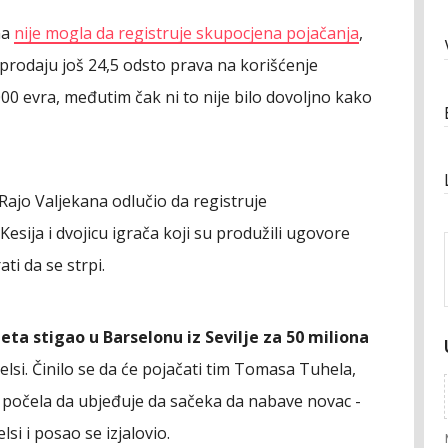
ma
nije mogla da registruje skupocjena pojačanja
,
 prodaju još 24,5 odsto prava na korišćenje
00 evra, međutim čak ni to nije bilo dovoljno kako
 Rajo Valjekana odlučio da registruje
esija i dvojicu igrača koji su produžili ugovore
ti da se strpi.
jeta stigao u Barselonu iz Sevilje za 50 miliona
elsi. Činilo se da će pojačati tim Tomasa Tuhela,
i počela da ubjeđuje da sačeka da nabave novac -
lsi i posao se izjalovio.