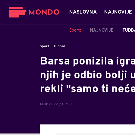
NASLOVNA
NAJNOVIJE
Sport:
NAJNOVIJE
FUDB
Sport
Fudbal
Barsa ponizila igr
njih je odbio bolji
rekli "samo ti neće
13.08.2022. / 09:32