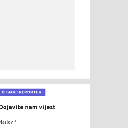
ČITAOCI REPORTERI
Dojavite nam vijest
Naslov
*