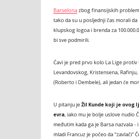
Barselona
zbog finansijskih proble
tako da su u posljednji čas morali da
klupskog logoa i brenda za 100.000.0
bi sve podmirili.
Ćavi je pred prvo kolo La Lige protiv
Levandovskog, Kristensena, Rafinju, K
(Roberto i Dembele), ali jedan će mora
U pitanju je
Žil Kunde koji je ovog l
evra
, iako mu je bolje uslove nudio Č
međutim kada ga je Barsa nazvala - 
mladi Francuz je počeo da "zavlači" Če