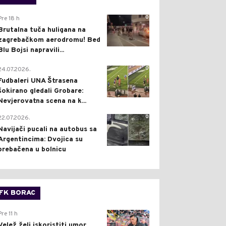
0
Pre 18 h
Brutalna tuča huligana na
zagrebačkom aerodromu! Bed
Blu Bojsi napravili...
0
24.07.2026.
Fudbaleri UNA Štrasena
šokirano gledali Grobare:
Nevjerovatna scena na k...
0
22.07.2026.
Navijači pucali na autobus sa
Argentincima: Dvojica su
prebačena u bolnicu
FK BORAC
0
Pre 11 h
Velež želi iskoristiti umor