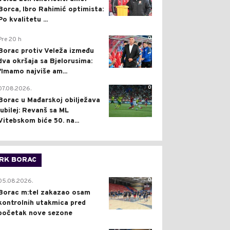
Borca, Ibro Rahimić optimista:
Po kvalitetu ...
0
Pre 20 h
Borac protiv Veleža između
dva okršaja sa Bjelorusima:
"Imamo najviše am...
0
07.08.2026.
Borac u Mađarskoj obilježava
jubilej: Revanš sa ML
Vitebskom biće 50. na...
RK BORAC
0
05.08.2026.
Borac m:tel zakazao osam
kontrolnih utakmica pred
početak nove sezone