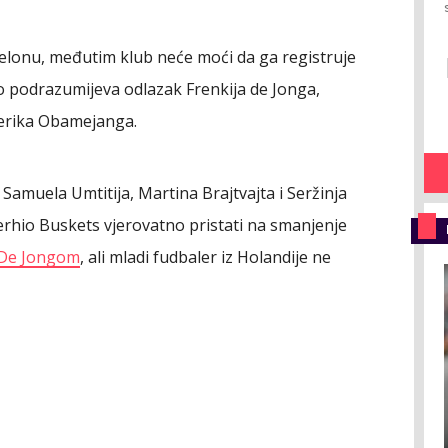
selonu, međutim klub neće moći da ga registruje
to podrazumijeva odlazak Frenkija de Jonga,
erika Obamejanga.
Samuela Umtitija, Martina Brajtvajta i Seržinja
Serhio Buskets vjerovatno pristati na smanjenje
a De Jongom
, ali mladi fudbaler iz Holandije ne