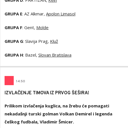
GRUPA D
: PARTIZAN,
Keln
GRUPA E
: AZ Alkmar,
Apolon Limasol
GRUPA F
: Gent,
Molde
GRUPA G
: Slavija Prag,
Kluž
GRUPA H
: Bazel,
Slovan Bratislava
14
:50
IZVLAČENJE TIMOVA IZ PRVOG ŠEŠIRA!
Prilikom izvlačenja kuglica, na žrebu će pomagati
nekadašnji turski golman Volkan Demirel i legenda
češkog fudbala, Vladimir Šmicer.