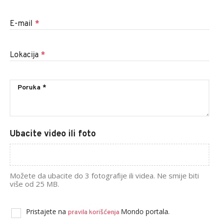
E-mail
*
Lokacija
*
Ubacite video ili foto
Možete da ubacite do 3 fotografije ili videa. Ne smije biti
više od 25 MB.
Pristajete na
Mondo portala.
pravila korišćenja