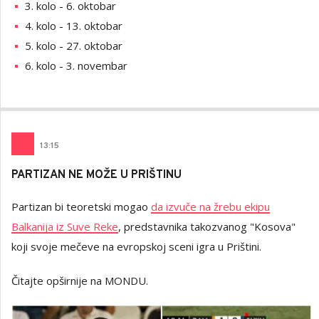
3. kolo - 6. oktobar
4. kolo - 13. oktobar
5. kolo - 27. oktobar
6. kolo - 3. novembar
13
:
15
PARTIZAN NE MOŽE U PRIŠTINU
Partizan bi teoretski mogao
da izvuče na žrebu ekipu
Balkanija iz Suve Reke
, predstavnika takozvanog "Kosova"
koji svoje mečeve na evropskoj sceni igra u Prištini.
Čitajte opširnije na MONDU.