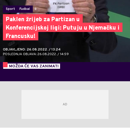
Sport
Fudbal
0
Paklen žrijeb za Partizan u
Konferencijskoj ligi: Putuju u Njemačku i
Francusku!
OBJAVLJENO: 26.08.2022. / 13:24
POSLEDNJA OBJAVA: 26.08.2022. / 14:59
MOŽDA ĆE VAS ZANIMATI