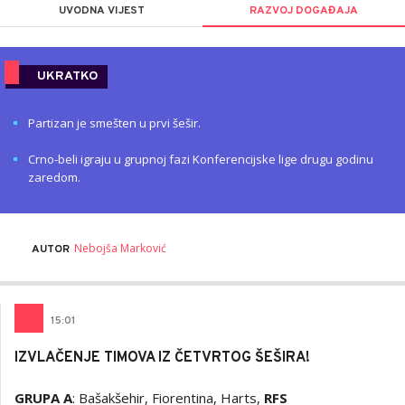
UVODNA VIJEST
RAZVOJ DOGAĐAJA
UKRATKO
Partizan je smešten u prvi šešir.
Crno-beli igraju u grupnoj fazi Konferencijske lige drugu godinu
zaredom.
Nebojša Marković
AUTOR
15
:
01
IZVLAČENJE TIMOVA IZ ČETVRTOG ŠEŠIRA!
GRUPA A
: Bašakšehir, Fiorentina, Harts,
RFS