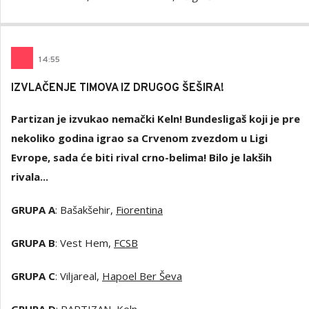
14
:
55
IZVLAČENJE TIMOVA IZ DRUGOG ŠEŠIRA!
Partizan je izvukao nemački Keln! Bundesligaš koji je pre
nekoliko godina igrao sa Crvenom zvezdom u Ligi
Evrope, sada će biti rival crno-belima! Bilo je lakših
rivala...
GRUPA A
: Bašakšehir,
Fiorentina
GRUPA B
: Vest Hem,
FCSB
GRUPA C
: Viljareal,
Hapoel Ber Ševa