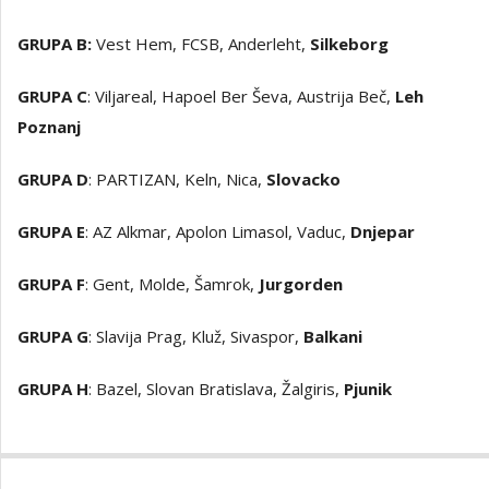
GRUPA B:
Vest Hem, FCSB, Anderleht,
Silkeborg
GRUPA C
: Viljareal, Hapoel Ber Ševa, Austrija Beč,
Leh
Poznanj
GRUPA D
: PARTIZAN, Keln, Nica,
Slovacko
GRUPA E
: AZ Alkmar, Apolon Limasol, Vaduc,
Dnjepar
GRUPA F
: Gent, Molde, Šamrok,
Jurgorden
GRUPA G
: Slavija Prag, Kluž, Sivaspor,
Balkani
GRUPA H
: Bazel, Slovan Bratislava, Žalgiris,
Pjunik