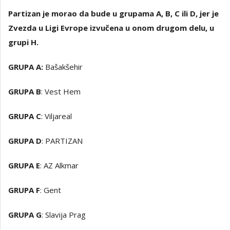
Partizan je morao da bude u grupama A, B, C ili D, jer je
Zvezda u Ligi Evrope izvučena u onom drugom delu, u
grupi H.
GRUPA A:
Bašakšehir
GRUPA B
: Vest Hem
GRUPA C
: Viljareal
GRUPA D
: PARTIZAN
GRUPA E
: AZ Alkmar
GRUPA F
: Gent
GRUPA G
: Slavija Prag