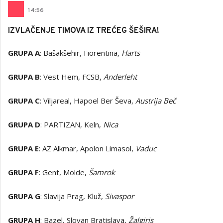
14
:
56
IZVLAČENJE TIMOVA IZ TREĆEG ŠEŠIRA!
GRUPA A
: Bašakšehir, Fiorentina,
Harts
GRUPA B
: Vest Hem, FCSB,
Anderleht
GRUPA C
: Viljareal, Hapoel Ber Ševa,
Austrija Beč
GRUPA D
: PARTIZAN, Keln,
Nica
GRUPA E
: AZ Alkmar, Apolon Limasol,
Vaduc
GRUPA F
: Gent, Molde,
Šamrok
GRUPA G
: Slavija Prag, Kluž,
Sivaspor
GRUPA H
: Bazel, Slovan Bratislava,
Žalgiris