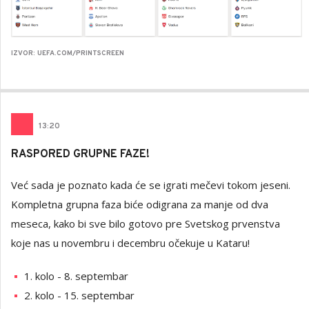
IZVOR: UEFA.COM/PRINTSCREEN
13
:20
RASPORED GRUPNE FAZE!
Već sada je poznato kada će se igrati mečevi tokom jeseni.
Kompletna grupna faza biće odigrana za manje od dva
meseca, kako bi sve bilo gotovo pre Svetskog prvenstva
koje nas u novembru i decembru očekuje u Kataru!
1. kolo - 8. septembar
2. kolo - 15. septembar