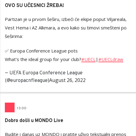
OVO SU UČESNICI ŽREBA!
Partizan je u prvom šeširu, izbeći će ekipe poput Viljareala,
Vest Hema i AZ Alkmara, a evo kako su timovi smešteni po
šeširima:
✅ Europa Conference League pots
What's the ideal group for your club?
#UECL
|
#UECLdraw
— UEFA Europa Conference League
August 26, 2022
(@europacnfleague)
13
:00
Dobro došli u MONDO Live
Budite i danas uz MONDO i pratite uživo tekstualni prenos