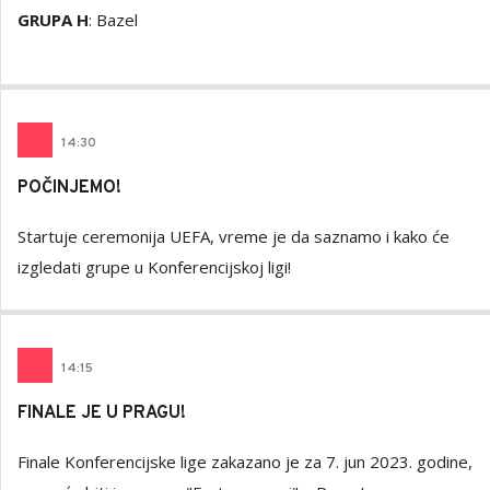
GRUPA H
: Bazel
14
:
30
POČINJEMO!
Startuje ceremonija UEFA, vreme je da saznamo i kako će
izgledati grupe u Konferencijskoj ligi!
14
:
15
FINALE JE U PRAGU!
Finale Konferencijske lige zakazano je za 7. jun 2023. godine,