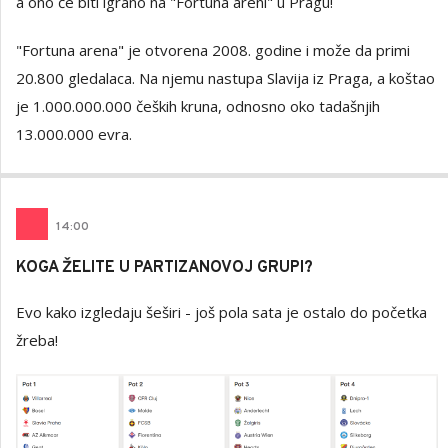
a ono će biti igrano na "Fortuna areni" u Pragu!
"Fortuna arena" je otvorena 2008. godine i može da primi
20.800 gledalaca. Na njemu nastupa Slavija iz Praga, a koštao
je 1.000.000.000 čeških kruna, odnosno oko tadašnjih
13.000.000 evra.
14
:
00
KOGA ŽELITE U PARTIZANOVOJ GRUPI?
Evo kako izgledaju šeširi - još pola sata je ostalo do početka
žreba!