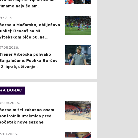
dva okršaja sa Bjelorusima:
"Imamo najviše am...
0
Pre 21 h
Borac u Mađarskoj obilježava
jubilej: Revanš sa ML
Vitebskom biće 50. na...
0
07.08.2026.
Trener Vitebska pohvalio
Banjalučane: Publika Borčev
12. igrač, uživanje...
RK BORAC
0
05.08.2026.
Borac m:tel zakazao osam
kontrolnih utakmica pred
početak nove sezone
0
27.07.2026.