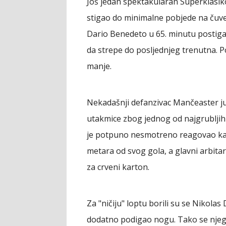
Još jedan spektakularan Superklasiko 
stigao do minimalne pobjede na čuven
Dario Benedeto u 65. minutu postigao
da strepe do posljednjeg trenutna. P
manje.
Nekadašnji defanzivac Mančeaster ju
utakmice zbog jednog od najgrubljih 
je potpuno nesmotreno reagovao kad
metara od svog gola, a glavni arbitar
za crveni karton.
Za "ničiju" loptu borili su se Nikolas D
dodatno podigao nogu. Tako se njego