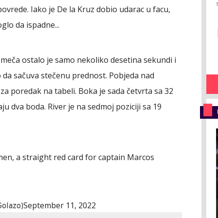
 povrede. Iako je De la Kruz dobio udarac u facu,
glo da ispadne...
 meča ostalo je samo nekoliko desetina sekundi i
o da sačuva stečenu prednost. Pobjeda nad
 za poredak na tabeli. Boka je sada četvrta sa 32
ju dva boda. River je na sedmoj poziciji sa 19
en, a straight red card for captain Marcos
September 11, 2022
Golazo)