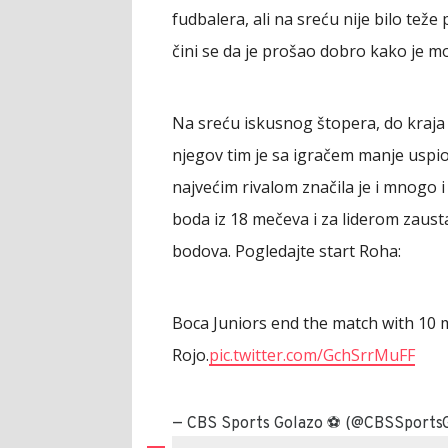
fudbalera, ali na sreću nije bilo teže
čini se da je prošao dobro kako je mo
Na sreću iskusnog štopera, do kraja
njegov tim je sa igračem manje uspi
najvećim rivalom značila je i mnogo i
boda iz 18 mečeva i za liderom zausta
bodova. Pogledajte start Roha:
Boca Juniors end the match with 10 m
Rojo.
pic.twitter.com/GchSrrMuFF
— CBS Sports Golazo ⚽️ (@CBSSports