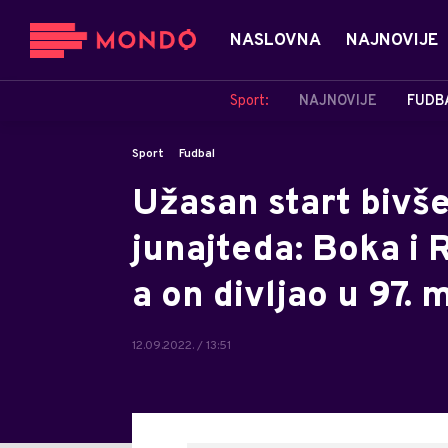
NASLOVNA
NAJNOVIJE
Sport:
NAJNOVIJE
FUDB
Sport
Fudbal
Užasan start bivš
junajteda: Boka i R
a on divljao u 97.
12.09.2022. / 13:51