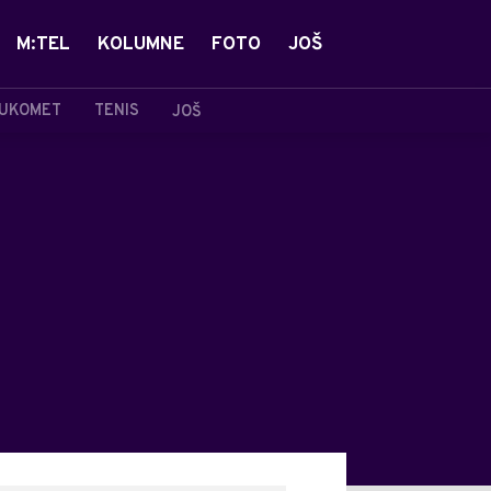
M:TEL
KOLUMNE
FOTO
JOŠ
UKOMET
TENIS
JOŠ