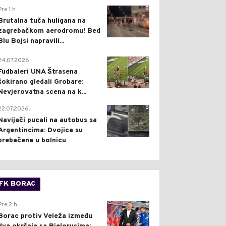
0
Pre 1 h
Brutalna tuča huligana na
zagrebačkom aerodromu! Bed
Blu Bojsi napravili...
0
24.07.2026.
Fudbaleri UNA Štrasena
šokirano gledali Grobare:
Nevjerovatna scena na k...
0
22.07.2026.
Navijači pucali na autobus sa
Argentincima: Dvojica su
prebačena u bolnicu
FK BORAC
0
Pre 2 h
Borac protiv Veleža između