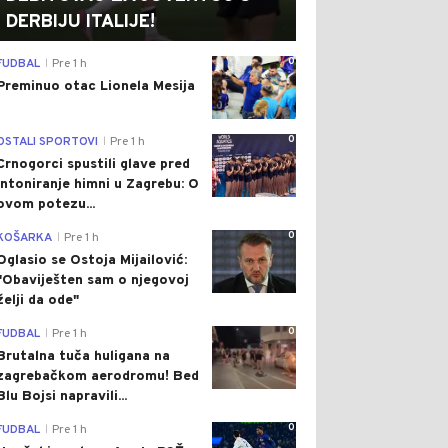
DERBIJU ITALIJE!
0
FUDBAL
Pre 1 h
|
Preminuo otac Lionela Mesija
0
OSTALI SPORTOVI
Pre 1 h
|
Crnogorci spustili glave pred
intoniranje himni u Zagrebu: O
ovom potezu...
0
KOŠARKA
Pre 1 h
|
Oglasio se Ostoja Mijailović:
"Obaviješten sam o njegovoj
želji da ode"
0
FUDBAL
Pre 1 h
|
Brutalna tuča huligana na
zagrebačkom aerodromu! Bed
Blu Bojsi napravili...
0
FUDBAL
Pre 1 h
|