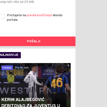
smije biti više od 25 MB.
Pristajete na
pravila korišćenja
Mondo
portala.
POŠALJI
NAJNOVIJE
0
Pre 18 min
FUDBAL
KERIM ALAJBEGOVIĆ
DEBITOVAO ZA JUVENTUS U