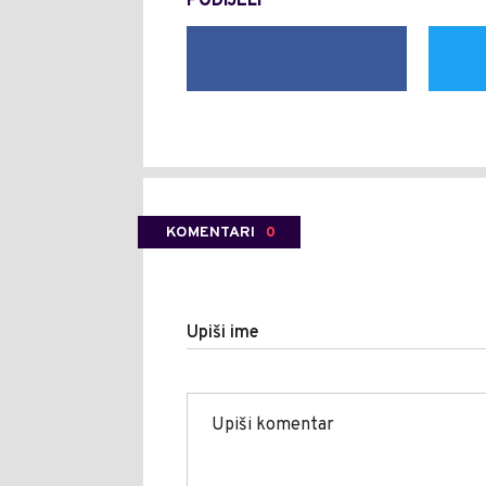
PODIJELI
KOMENTARI
0
Upiši ime