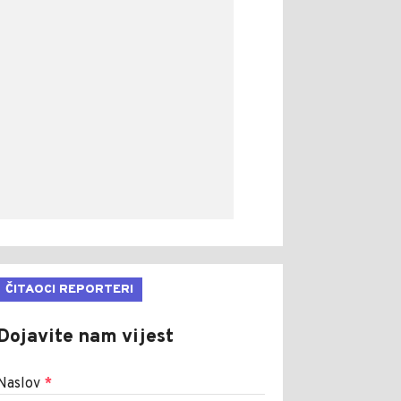
ČITAOCI REPORTERI
Dojavite nam vijest
Naslov
*