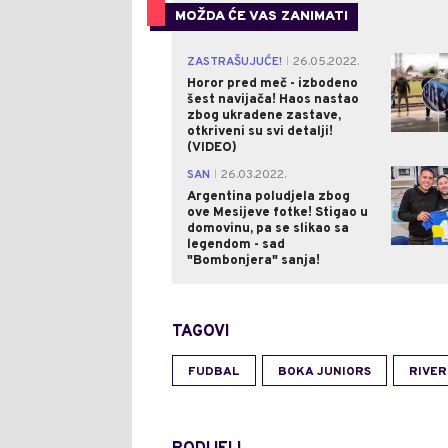
MOŽDA ĆE VAS ZANIMATI
ZASTRAŠUJUĆE!
26.05.2022.
|
Horor pred meč - izbodeno
šest navijača! Haos nastao
zbog ukradene zastave,
otkriveni su svi detalji!
(VIDEO)
SAN
26.03.2022.
|
Argentina poludjela zbog
ove Mesijeve fotke! Stigao u
domovinu, pa se slikao sa
legendom - sad
"Bombonjera" sanja!
TAGOVI
FUDBAL
BOKA JUNIORS
RIVER