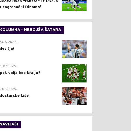
Neočekivan transfer: Iz PSŽ-a
u zagrebački Dinamo!
KOLUMNA - NEBOJŠA ŠATARA
0
23.07.2026.
Mesi(ja)
2
15.07.2026.
Ipak valja bez kralja?
0
17.05.2026.
Mostarske kiše
NAVIJAČI