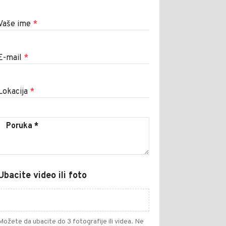
Vaše ime
*
E-mail
*
Lokacija
*
Ubacite video ili foto
Možete da ubacite do 3 fotografije ili videa. Ne