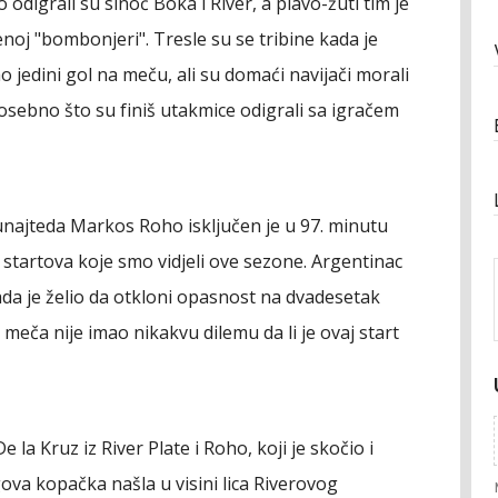
odigrali su sinoć Boka i River, a plavo-žuti tim je
oj "bombonjeri". Tresle su se tribine kada je
 jedini gol na meču, ali su domaći navijači morali
osebno što su finiš utakmice odigrali sa igračem
najteda Markos Roho isključen je u 97. minutu
startova koje smo vidjeli ove sezone. Argentinac
a je želio da otkloni opasnost na dvadesetak
 meča nije imao nikakvu dilemu da li je ovaj start
e la Kruz iz River Plate i Roho, koji je skočio i
va kopačka našla u visini lica Riverovog