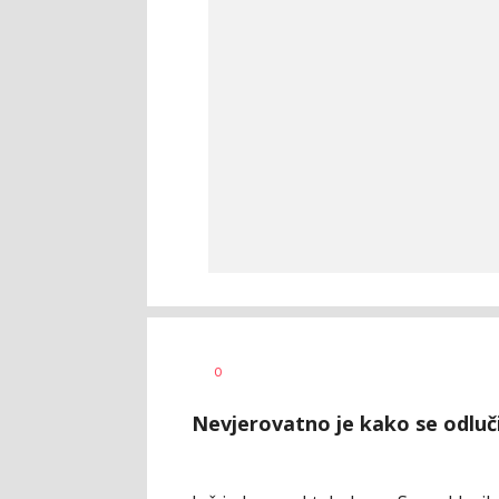
Haris
AUTOR
0
Krhalić
Nevjerovatno je kako se odluč