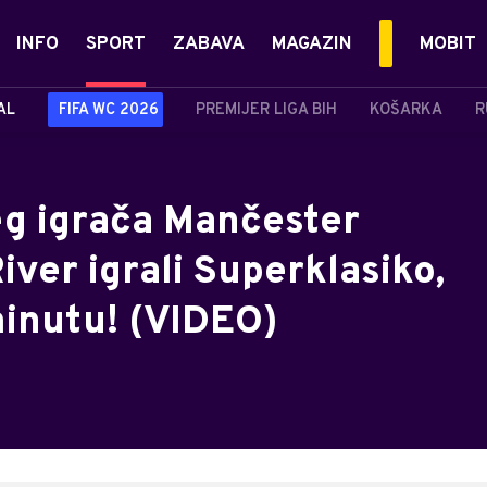
INFO
SPORT
ZABAVA
MAGAZIN
MOBIT
AL
FIFA WC 2026
PREMIJER LIGA BIH
KOŠARKA
R
eg igrača Mančester
iver igrali Superklasiko,
 minutu! (VIDEO)