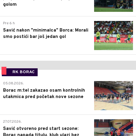
golom
0
Pre 6 h
Savić nakon "minimalca" Borca: Morali
smo postići bar još jedan gol
RK BORAC
0
05.08.2026.
Borac m:tel zakazao osam kontrolnih
utakmica pred početak nove sezone
0
27.07.2026.
Savić otvoreno pred start sezone:
Borac napada titulu, klub ulazi bez