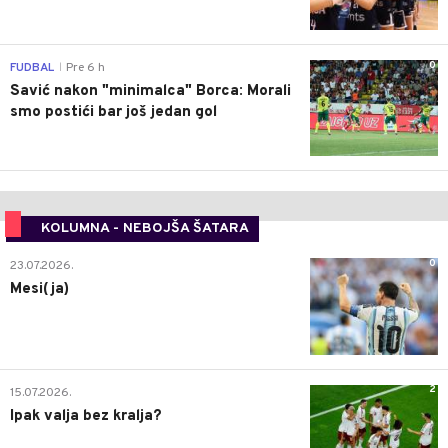
0
FUDBAL
Pre 6 h
|
Savić nakon "minimalca" Borca: Morali
smo postići bar još jedan gol
KOLUMNA - NEBOJŠA ŠATARA
0
23.07.2026.
Mesi(ja)
2
15.07.2026.
Ipak valja bez kralja?