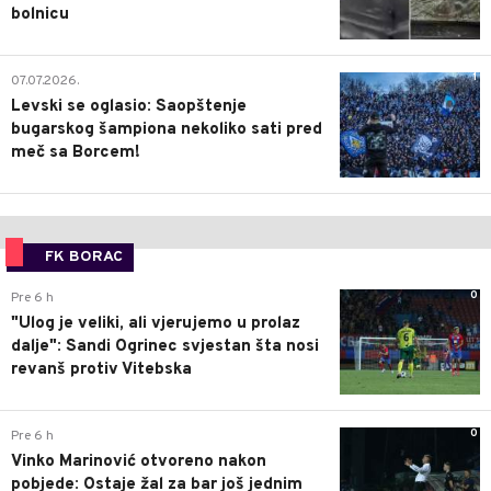
bolnicu
1
07.07.2026.
Levski se oglasio: Saopštenje
bugarskog šampiona nekoliko sati pred
meč sa Borcem!
FK BORAC
0
Pre 6 h
"Ulog je veliki, ali vjerujemo u prolaz
dalje": Sandi Ogrinec svjestan šta nosi
revanš protiv Vitebska
0
Pre 6 h
Vinko Marinović otvoreno nakon
pobjede: Ostaje žal za bar još jednim