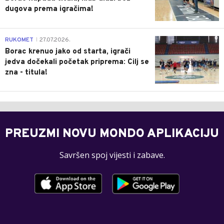
dugova prema igračima!
0
RUKOMET
27.07.2026.
|
Borac krenuo jako od starta, igrači
jedva dočekali početak priprema: Cilj se
zna - titula!
PREUZMI NOVU MONDO APLIKACIJU
Savršen spoj vijesti i zabave.