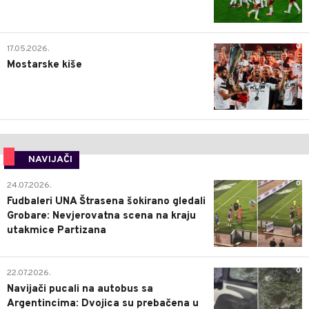
0
17.05.2026.
Mostarske kiše
NAVIJAČI
0
24.07.2026.
Fudbaleri UNA Štrasena šokirano gledali
Grobare: Nevjerovatna scena na kraju
utakmice Partizana
0
22.07.2026.
Navijači pucali na autobus sa
Argentincima: Dvojica su prebačena u