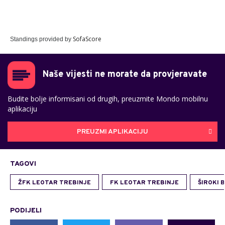
SofaScore
Standings provided by
Naše vijesti ne morate da provjeravate
Budite bolje informisani od drugih, preuzmite Mondo mobilnu
aplikaciju
PREUZMI APLIKACIJU
TAGOVI
ŽFK LEOTAR TREBINJE
FK LEOTAR TREBINJE
ŠIROKI 
PODIJELI