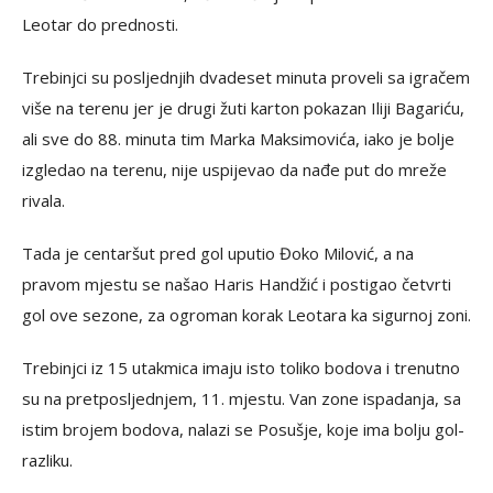
Leotar do prednosti.
Trebinjci su posljednjih dvadeset minuta proveli sa igračem
više na terenu jer je drugi žuti karton pokazan Iliji Bagariću,
ali sve do 88. minuta tim Marka Maksimovića, iako je bolje
izgledao na terenu, nije uspijevao da nađe put do mreže
rivala.
Tada je centaršut pred gol uputio Đoko Milović, a na
pravom mjestu se našao Haris Handžić i postigao četvrti
gol ove sezone, za ogroman korak Leotara ka sigurnoj zoni.
Trebinjci iz 15 utakmica imaju isto toliko bodova i trenutno
su na pretposljednjem, 11. mjestu. Van zone ispadanja, sa
istim brojem bodova, nalazi se Posušje, koje ima bolju gol-
razliku.