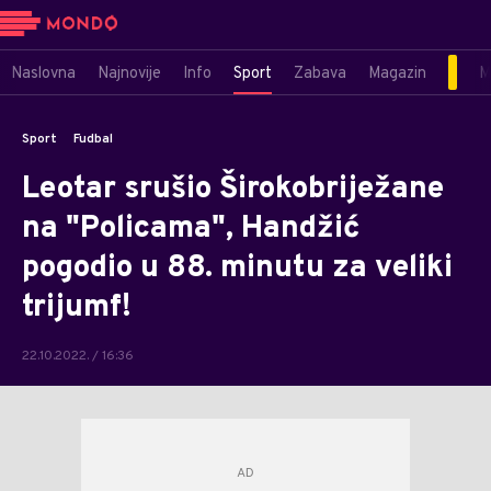
Naslovna
Najnovije
Info
Sport
Zabava
Magazin
M
Sport
Fudbal
Leotar srušio Širokobriježane
na "Policama", Handžić
pogodio u 88. minutu za veliki
trijumf!
22.10.2022. / 16:36