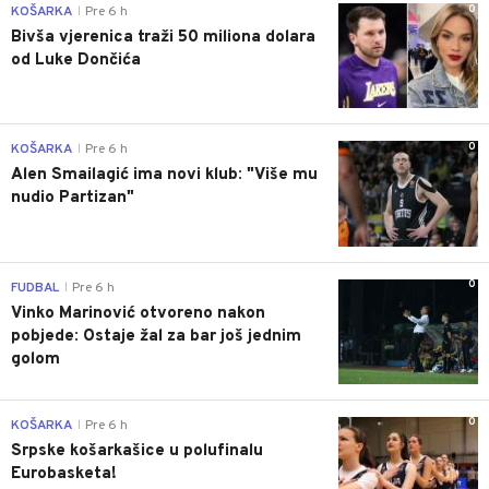
0
KOŠARKA
Pre 6 h
|
Bivša vjerenica traži 50 miliona dolara
od Luke Dončića
0
KOŠARKA
Pre 6 h
|
Alen Smailagić ima novi klub: "Više mu
nudio Partizan"
0
FUDBAL
Pre 6 h
|
Vinko Marinović otvoreno nakon
pobjede: Ostaje žal za bar još jednim
golom
0
KOŠARKA
Pre 6 h
|
Srpske košarkašice u polufinalu
Eurobasketa!