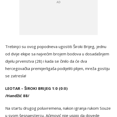
Trebinjci su ovog popodneva ugostiti Široki Brijeg, jednu
od dvije ekipe sa najvećim brojem bodova u dosadašnjem
dijelu prvenstva (28) i kada se činilo da će dva
hercegovačka premijerligaša podijeliti plijen, mreža gostiju
se zatresla!
LEOTAR – ŠIROKI BRIJEG 1:0 (0:0)
/Handžić 88/
Na startu drugog poluvremena, nakon igranja rukom Souze
u svom šesnaestercu, Aćimović nije uspio da dovede