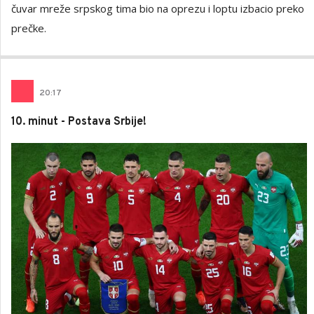
čuvar mreže srpskog tima bio na oprezu i loptu izbacio preko
prečke.
20
:
17
10. minut - Postava Srbije!