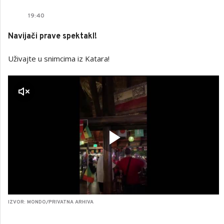
19
:
40
Navijači prave spektakl!
Uživajte u snimcima iz Katara!
a zvuk
IZVOR: MONDO/PRIVATNA ARHIVA