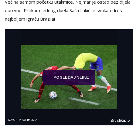
Već na samom početku utakmice, Nejmar je ostao bez dijela
opreme. Prilikom jednog duela Saša Lukić je svukao dres
najboljem igraču Brazila!
POGLEDAJ SLIKE
IZVOR: PROFIMEDIA
Br. slika: 5