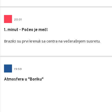
20
:
01
1. minut - Počeo je meč!
Brazilci su prvi krenuli sa centra na večerašnjem susretu.
19
:
59
Atmosfera u "Boriku"