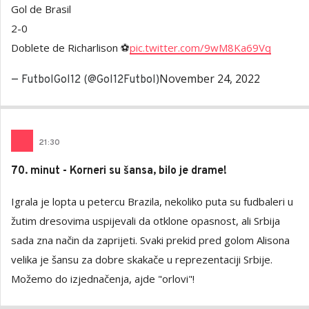
Gol de Brasil
2-0
Doblete de Richarlison ⚽
pic.twitter.com/9wM8Ka69Vq
November 24, 2022
— FutbolGol12 (@Gol12Futbol)
21
:
30
70. minut - Korneri su šansa, bilo je drame!
Igrala je lopta u petercu Brazila, nekoliko puta su fudbaleri u
žutim dresovima uspijevali da otklone opasnost, ali Srbija
sada zna način da zaprijeti. Svaki prekid pred golom Alisona
velika je šansu za dobre skakače u reprezentaciji Srbije.
Možemo do izjednačenja, ajde "orlovi"!