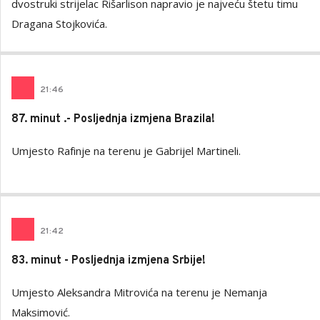
dvostruki strijelac Rišarlison napravio je najveću štetu timu
Dragana Stojkovića.
21
:
46
87. minut .- Posljednja izmjena Brazila!
Umjesto Rafinje na terenu je Gabrijel Martineli.
21
:
42
83. minut - Posljednja izmjena Srbije!
Umjesto Aleksandra Mitrovića na terenu je Nemanja
Maksimović.