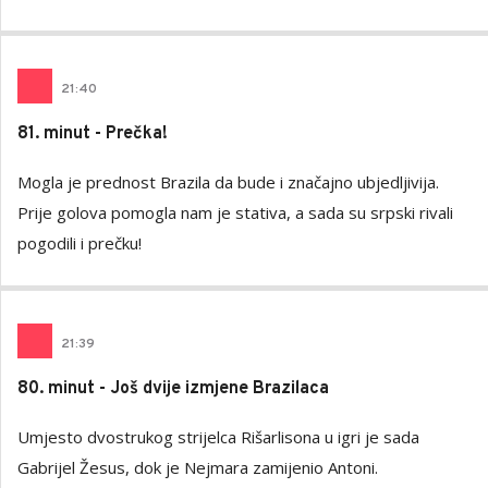
21
:
40
81. minut - Prečka!
Mogla je prednost Brazila da bude i značajno ubjedljivija.
Prije golova pomogla nam je stativa, a sada su srpski rivali
pogodili i prečku!
21
:
39
80. minut - Još dvije izmjene Brazilaca
Umjesto dvostrukog strijelca Rišarlisona u igri je sada
Gabrijel Žesus, dok je Nejmara zamijenio Antoni.