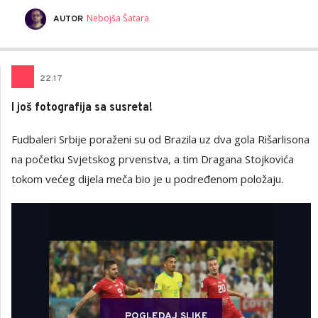
Nebojša Šatara
AUTOR
22
:
17
I još fotografija sa susreta!
Fudbaleri Srbije poraženi su od Brazila uz dva gola Rišarlisona
na početku Svjetskog prvenstva, a tim Dragana Stojkovića
tokom većeg dijela meča bio je u podređenom položaju.
POGLEDAJ SLIKE