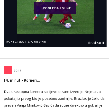
POGLEDAJ SLIKE
IZVOR: ANADOLIJA/EVRIM AYDIN
Br. slika: 11
20
:
17
14. minut - Korneri...
Dva uzastopna kornera sa lijeve strane izveo je Nejmar, a
pokušaj iz prvog bio je posebno zanimljiv. Brazilac je želio da
prevari Vanju Milinković-Savić i da šutne direktno u gol, ali je