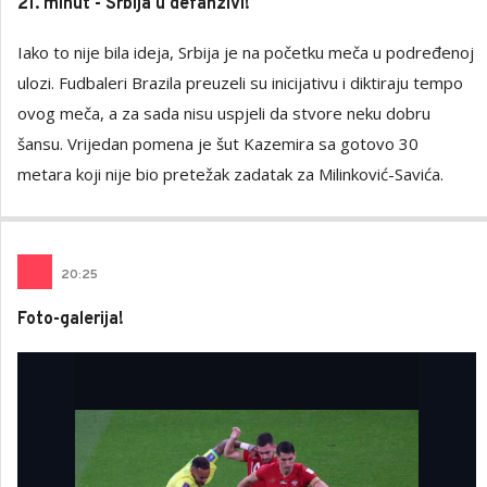
21. minut - Srbija u defanzivi!
Iako to nije bila ideja, Srbija je na početku meča u podređenoj
ulozi. Fudbaleri Brazila preuzeli su inicijativu i diktiraju tempo
ovog meča, a za sada nisu uspjeli da stvore neku dobru
šansu. Vrijedan pomena je šut Kazemira sa gotovo 30
metara koji nije bio pretežak zadatak za Milinković-Savića.
20
:
25
Foto-galerija!