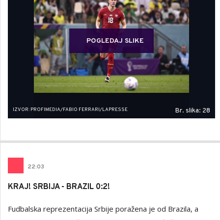
POGLEDAJ SLIKE
IZVOR: PROFIMEDIA/FABIO FERRARI/LAPRESSE
Br. slika: 28
22
:
03
KRAJ! SRBIJA - BRAZIL 0:2!
Fudbalska reprezentacija Srbije poražena je od Brazila, a