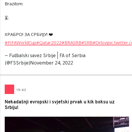
Brazilom:
⏳:
ХРАБРО! ЗА СРБИЈУ! ❤️
#FIFAWorldCup
#Qatar2022
#BRASRB
#SRB
#Orlovi
pic.twitte
— Fudbalski savez Srbije | FA of Serbia
November 24, 2022
(@FSSrbije)
19
:
43
Nekadašnji evropski i svjetski prvak u kik boksu uz
Srbiju!