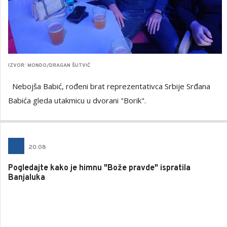
IZVOR: MONDO/DRAGAN ŠUTVIĆ
Nebojša Babić, rođeni brat reprezentativca Srbije Srđana
Babića gleda utakmicu u dvorani "Borik".
20
:
08
Pogledajte kako je himnu "Bože pravde" ispratila
Banjaluka