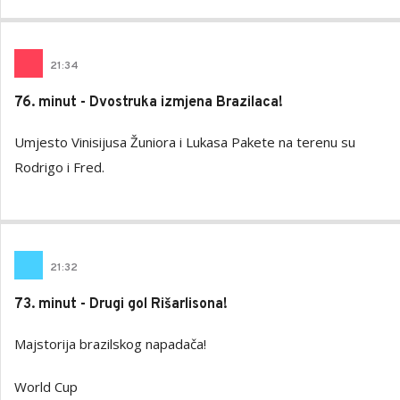
21
:
34
76. minut - Dvostruka izmjena Brazilaca!
Umjesto Vinisijusa Žuniora i Lukasa Pakete na terenu su
Rodrigo i Fred.
21
:
32
73. minut - Drugi gol Rišarlisona!
Majstorija brazilskog napadača!
World Cup