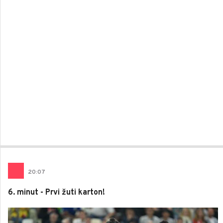
20
:
07
6. minut - Prvi žuti karton!