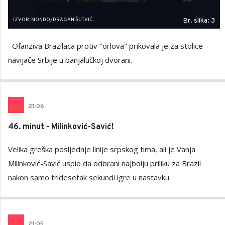
IZVOR: MONDO/DRAGAN ŠUTVIĆ
Br. slika: 3
Ofanziva Brazilaca protiv "orlova" prikovala je za stolice
navijače Srbije u banjalučkoj dvorani.
21
:
06
46. minut - Milinković-Savić!
Velika greška posljednje linije srpskog tima, ali je Vanja
Milinković-Savić uspio da odbrani najbolju priliku za Brazil
nakon samo tridesetak sekundi igre u nastavku.
21
:
05