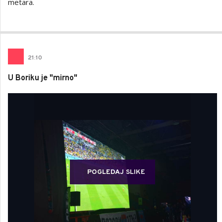
metara.
21
:
10
U Boriku je "mirno"
POGLEDAJ SLIKE