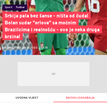
Sport
Fudbal
1
Srbija pala bez šanse - ništa od čuda!
Bolan sudar "orlova" sa moćnim
Brazilcima i realnošću - ovo je neka druga
brzina!
OBJAVLJENO: 24.11.2022. / 17:15
UVODNA VIJEST
RAZVOJ DOGAĐAJA