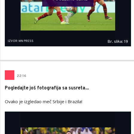
IZVOR: MN PRESS
Br. slika: 19
22
:
16
Pogledajte još fotografija sa susreta...
Ovako je izgledao meč Srbije i Brazila!