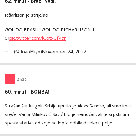
62. minut - Brazil vodi!
Rišarlison je strijelac!
GOL DO BRASIL!! GOL DO RICHARLISON 1-
0!!
pic.twitter.com/lGotxGfRgr
November 24, 2022
—  (@JoaoMiyo)
21
:
22
60. minut - BOMBA!
Strašan šut ka golu Srbije uputio je Aleks Sandro, ali smo imali
sreće. Vanja Milinković-Savić bio je nemoćan, ali je srpski tim
spasla stativa od koje se lopta odbila daleko u polje.