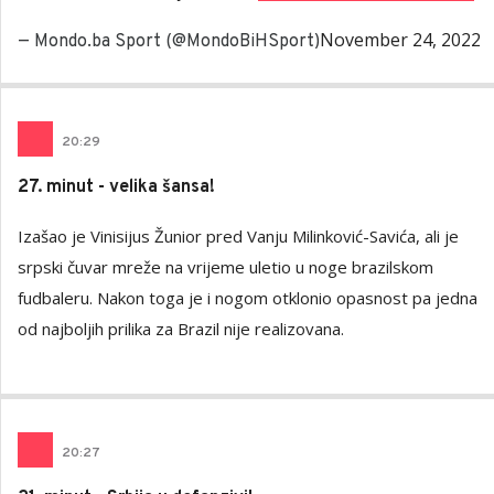
November 24, 2022
— Mondo.ba Sport (@MondoBiHSport)
20
:
29
27. minut - velika šansa!
Izašao je Vinisijus Žunior pred Vanju Milinković-Savića, ali je
srpski čuvar mreže na vrijeme uletio u noge brazilskom
fudbaleru. Nakon toga je i nogom otklonio opasnost pa jedna
od najboljih prilika za Brazil nije realizovana.
20
:
27