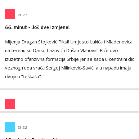
21
:
27
66. minut - Još dve izmjene!
Mijenja Dragan Stojković Piksi! Umjesto Lukića i Mladenovića
na terenu su Darko Lazović i Dušan Vlahović. Biće ovo
izuzetno ofanzivna formacija Srbije jer se sada u centralni dio
veznog reda vraća Sergej Milinković-Savić, a u napadu imaju
dvojicu "teškaša".
21
:
22