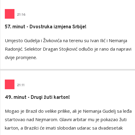
21
:
16
57. minut - Dvostruka izmjena Srbije!
Umjesto Gudelja i Živkovića na terenu su Ivan Ilić i Nemanja
Radonjić. Selektor Dragan Stojković odlučio je rano da napravi
dvije promjene.
21
:
11
49. minut - Drugi žuti karton!
Mogao je Brazil do velike prilike, ali je Nemanja Gudelj sa leđa
startovao nad Nejmarom. Glavni arbitar mu je pokazao žuti
karton, a Brazilci će imati slobodan udarac sa dvadesetak