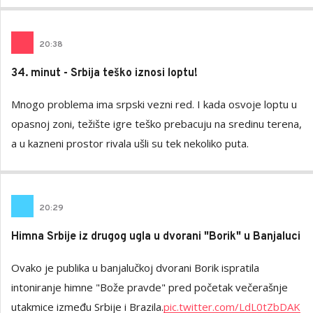
20
:
38
34. minut - Srbija teško iznosi loptu!
Mnogo problema ima srpski vezni red. I kada osvoje loptu u
opasnoj zoni, težište igre teško prebacuju na sredinu terena,
a u kazneni prostor rivala ušli su tek nekoliko puta.
20
:
29
Himna Srbije iz drugog ugla u dvorani "Borik" u Banjaluci
Ovako je publika u banjalučkoj dvorani Borik ispratila
intoniranje himne "Bože pravde" pred početak večerašnje
utakmice između Srbije i Brazila.
pic.twitter.com/LdL0tZbDAK