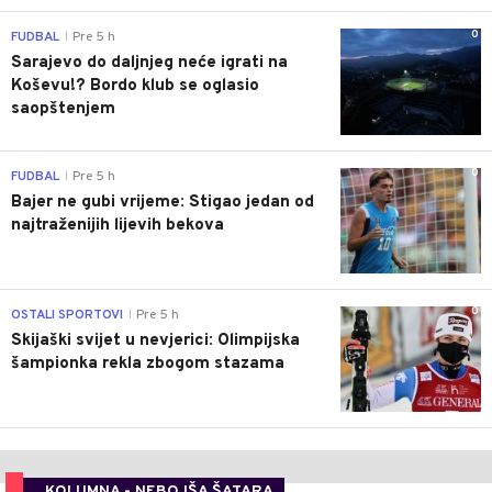
0
FUDBAL
Pre 5 h
|
Sarajevo do daljnjeg neće igrati na
Koševu!? Bordo klub se oglasio
saopštenjem
0
FUDBAL
Pre 5 h
|
Bajer ne gubi vrijeme: Stigao jedan od
najtraženijih lijevih bekova
0
OSTALI SPORTOVI
Pre 5 h
|
Skijaški svijet u nevjerici: Olimpijska
šampionka rekla zbogom stazama
KOLUMNA - NEBOJŠA ŠATARA