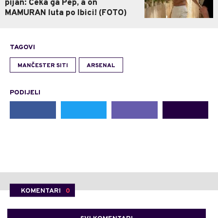
pijan: Čeka ga Pep, a on
MAMURAN luta po Ibici! (FOTO)
TAGOVI
MANČESTER SITI
ARSENAL
PODIJELI
KOMENTARI
0