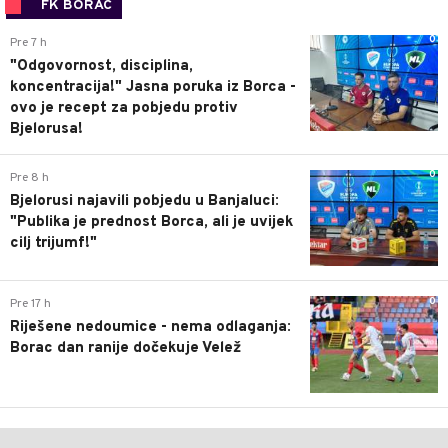
FK BORAC
0
Pre 7 h
"Odgovornost, disciplina,
koncentracija!" Jasna poruka iz Borca -
ovo je recept za pobjedu protiv
Bjelorusa!
0
Pre 8 h
Bjelorusi najavili pobjedu u Banjaluci:
"Publika je prednost Borca, ali je uvijek
cilj trijumf!"
0
Pre 17 h
Riješene nedoumice - nema odlaganja:
Borac dan ranije dočekuje Velež