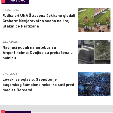
NAVIJAČI
0
24.07.2026.
Fudbaleri UNA Štrasena šokirano gledali
Grobare: Nevjerovatna scena na kraju
utakmice Partizana
0
22.07.2026.
Navijači pucali na autobus sa
Argentincima: Dvojica su prebačena u
bolnicu
1
07.07.2026.
Levski se oglasio: Saopštenje
bugarskog šampiona nekoliko sati pred
meč sa Borcem!