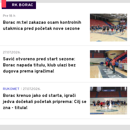
RK BORAC
0
Pre 18 h
Borac m:tel zakazao osam kontrolnih
utakmica pred početak nove sezone
0
27.07.2026.
Savić otvoreno pred start sezone:
Borac napada titulu, klub ulazi bez
dugova prema igračima!
0
RUKOMET
27.07.2026.
|
Borac krenuo jako od starta, igrači
jedva dočekali početak priprema: Cilj se
zna - titula!