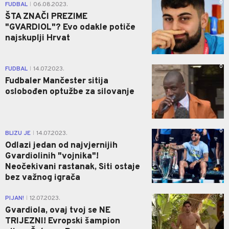
0
FUDBAL
06.08.2023.
|
ŠTA ZNAČI PREZIME
"GVARDIOL"? Evo odakle potiče
najskuplji Hrvat
0
FUDBAL
14.07.2023.
|
Fudbaler Mančester sitija
oslobođen optužbe za silovanje
0
BLIZU JE
14.07.2023.
|
Odlazi jedan od najvjernijih
Gvardiolinih "vojnika"!
Neočekivani rastanak, Siti ostaje
bez važnog igrača
0
PIJAN!
12.07.2023.
|
Gvardiola, ovaj tvoj se NE
TRIJEZNI! Evropski šampion