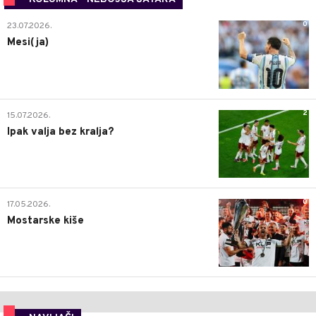
0
23.07.2026.
Mesi(ja)
2
15.07.2026.
Ipak valja bez kralja?
0
17.05.2026.
Mostarske kiše