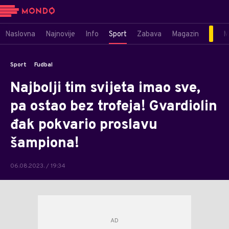
Naslovna
Najnovije
Info
Sport
Zabava
Magazin
M
Sport
Fudbal
Najbolji tim svijeta imao sve,
pa ostao bez trofeja! Gvardiolin
đak pokvario proslavu
šampiona!
06.08.2023. / 19:34