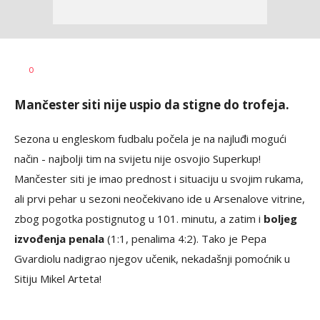
Nebojša
AUTOR
0
Šatara
Mančester siti nije uspio da stigne do trofeja.
Sezona u engleskom fudbalu počela je na najluđi mogući
način - najbolji tim na svijetu nije osvojio Superkup!
Mančester siti je imao prednost i situaciju u svojim rukama,
ali prvi pehar u sezoni neočekivano ide u Arsenalove vitrine,
zbog pogotka postignutog u 101. minutu, a zatim i
boljeg
izvođenja penala
(1:1, penalima 4:2). Tako je Pepa
Gvardiolu nadigrao njegov učenik, nekadašnji pomoćnik u
Sitiju Mikel Arteta!