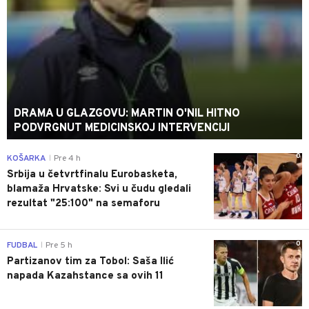
DRAMA U GLAZGOVU: MARTIN O'NIL HITNO
PODVRGNUT MEDICINSKOJ INTERVENCIJI
0
KOŠARKA
Pre 4 h
|
Srbija u četvrtfinalu Eurobasketa,
blamaža Hrvatske: Svi u čudu gledali
rezultat "25:100" na semaforu
0
FUDBAL
Pre 5 h
|
Partizanov tim za Tobol: Saša Ilić
napada Kazahstance sa ovih 11