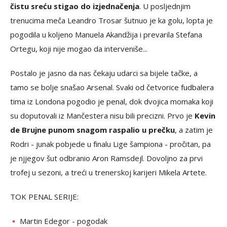
čistu sreću stigao do izjednačenja
. U posljednjim
trenucima meča Leandro Trosar šutnuo je ka golu, lopta je
pogodila u koljeno Manuela Akandžija i prevarila Stefana
Ortegu, koji nije mogao da interveniše...
Postalo je jasno da nas čekaju udarci sa bijele tačke, a
tamo se bolje snašao Arsenal. Svaki od četvorice fudbalera
tima iz Londona pogodio je penal, dok dvojica momaka koji
su doputovali iz Mančestera nisu bili precizni. Prvo je
Kevin
de Brujne punom snagom raspalio u prečku
, a zatim je
Rodri - junak pobjede u finalu Lige šampiona - pročitan, pa
je njjegov šut odbranio Aron Ramsdejl. Dovoljno za prvi
trofej u sezoni, a treći u trenerskoj karijeri Mikela Artete.
TOK PENAL SERIJE:
Martin Edegor - pogodak