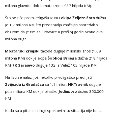
miliona glavnica dok kamata iznosi 937 hiljada KM).
Što se tiče premijerligaša iz BiH
ekipa Željezničara
dužna
je 1,7 miliona KM što predstavlja značajan napredak s
obzirom da je tim sa Grbavice u prošloj godini vratio dva
miliona duga.
Mostarski Zrinjski
takođe duguje milionski iznos (1,09
miliona KM) dok je ekipa
Širokog Brijega
dužna 218 hiljada
KM.
FK Sarajevo
duguje 132, a Velež 103 hiljade KM.
Na listi se nalazi još nekoliko prvoligaša,a prednjači
Zvijezda iz Gradačca
sa 1,1 milion.
NK
Travnik
duguje
pola miliona KM dok je bihaćko
Jedinstvo
dužno 350.000
KM.
Kada su u pitanju i drugi sportovi ni tu situacija nije bolja.