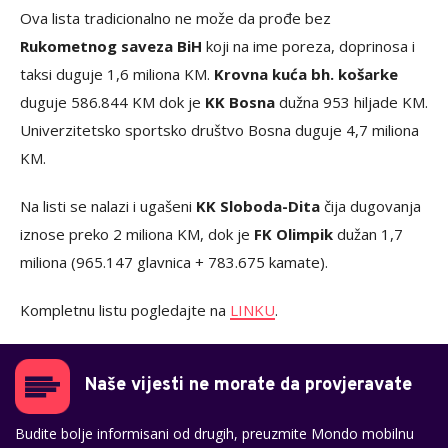
Ova lista tradicionalno ne može da prođe bez
Rukometnog saveza BiH
koji na ime poreza, doprinosa i
taksi duguje 1,6 miliona KM.
Krovna kuća bh. košarke
duguje 586.844 KM dok je
KK Bosna
dužna 953 hiljade KM.
Univerzitetsko sportsko društvo Bosna duguje 4,7 miliona
KM.
Na listi se nalazi i ugašeni
KK Sloboda-Dita
čija dugovanja
iznose preko 2 miliona KM, dok je
FK Olimpik
dužan 1,7
miliona (965.147 glavnica + 783.675 kamate).
Kompletnu listu pogledajte na
LINKU
.
Naše vijesti ne morate da provjeravate
Budite bolje informisani od drugih, preuzmite Mondo mobilnu