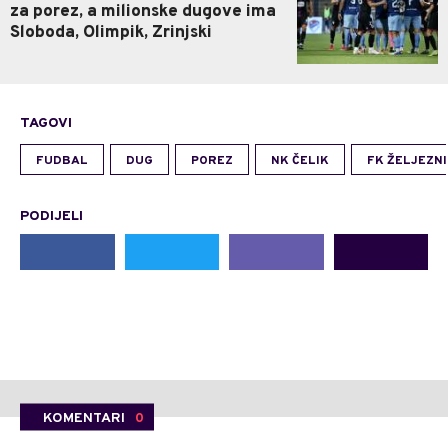
za porez, a milionske dugove ima
Sloboda, Olimpik, Zrinjski
TAGOVI
FUDBAL
DUG
POREZ
NK ČELIK
FK ŽELJEZN
PODIJELI
KOMENTARI
0