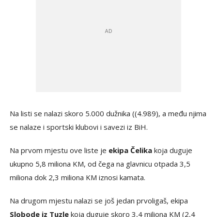
Na listi se nalazi skoro 5.000 dužnika ((4.989), a među njima
se nalaze i sportski klubovi i savezi iz BiH.
Na prvom mjestu ove liste je
ekipa Čelika
koja duguje
ukupno 5,8 miliona KM, od čega na glavnicu otpada 3,5
miliona dok 2,3 miliona KM iznosi kamata.
Na drugom mjestu nalazi se još jedan prvoligaš, ekipa
Slobode iz Tuzle
koja duguje skoro 3,4 miliona KM (2,4