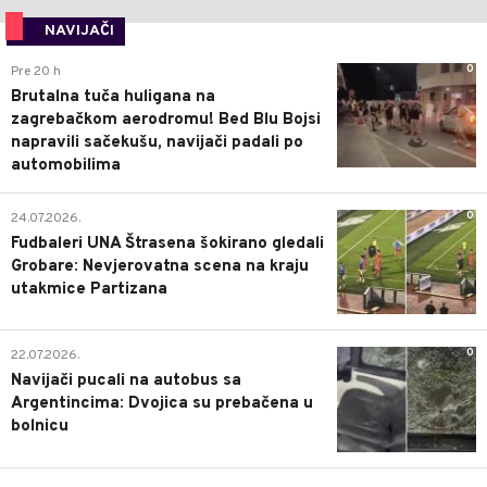
NAVIJAČI
0
Pre 20 h
Brutalna tuča huligana na
zagrebačkom aerodromu! Bed Blu Bojsi
napravili sačekušu, navijači padali po
automobilima
0
24.07.2026.
Fudbaleri UNA Štrasena šokirano gledali
Grobare: Nevjerovatna scena na kraju
utakmice Partizana
0
22.07.2026.
Navijači pucali na autobus sa
Argentincima: Dvojica su prebačena u
bolnicu