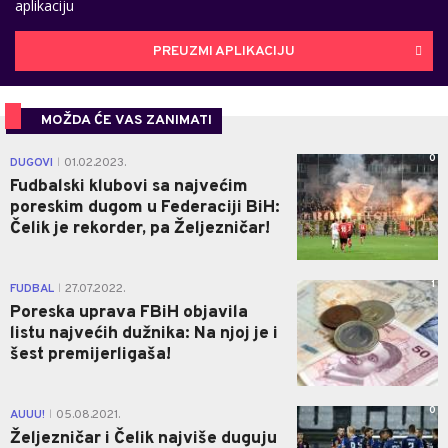
aplikaciju
PREUZMI APLIKACIJU
MOŽDA ĆE VAS ZANIMATI
0
DUGOVI
01.02.2023.
|
Fudbalski klubovi sa najvećim
poreskim dugom u Federaciji BiH:
Čelik je rekorder, pa Željezničar!
1
FUDBAL
27.07.2022.
|
Poreska uprava FBiH objavila
listu najvećih dužnika: Na njoj je i
šest premijerligaša!
0
AUUU!
05.08.2021.
|
Željezničar i Čelik najviše duguju