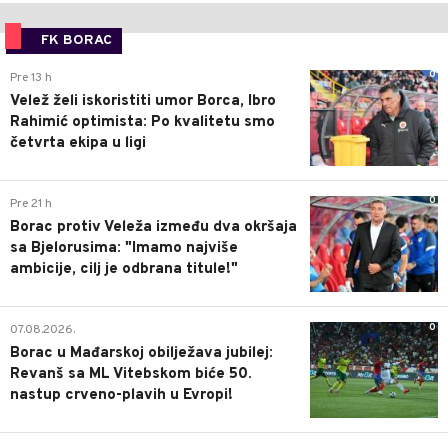
FK BORAC
0
Pre 13 h
Velež želi iskoristiti umor Borca, Ibro
Rahimić optimista: Po kvalitetu smo
četvrta ekipa u ligi
0
Pre 21 h
Borac protiv Veleža između dva okršaja
sa Bjelorusima: "Imamo najviše
ambicije, cilj je odbrana titule!"
0
07.08.2026.
Borac u Mađarskoj obilježava jubilej:
Revanš sa ML Vitebskom biće 50.
nastup crveno-plavih u Evropi!