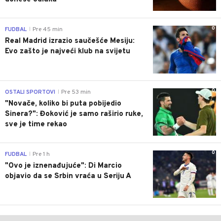
0
FUDBAL
Pre 45 min
|
Real Madrid izrazio saučešće Mesiju:
Evo zašto je najveći klub na svijetu
0
OSTALI SPORTOVI
Pre 53 min
|
"Novače, koliko bi puta pobijedio
Sinera?": Đoković je samo raširio ruke,
sve je time rekao
0
FUDBAL
Pre 1 h
|
"Ovo je iznenađujuće": Di Marcio
objavio da se Srbin vraća u Seriju A