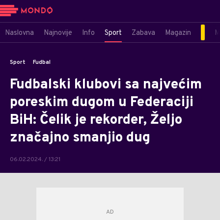
Naslovna
Najnovije
Info
Sport
Zabava
Magazin
M
Sport
Fudbal
Fudbalski klubovi sa najvećim
poreskim dugom u Federaciji
BiH: Čelik je rekorder, Željo
značajno smanjio dug
06.02.2024. / 13:21