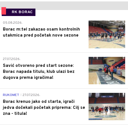
RK BORAC
0
05.08.2026.
Borac m:tel zakazao osam kontrolnih
utakmica pred početak nove sezone
0
27.07.2026.
Savić otvoreno pred start sezone:
Borac napada titulu, klub ulazi bez
dugova prema igračima!
0
RUKOMET
27.07.2026.
|
Borac krenuo jako od starta, igrači
jedva dočekali početak priprema: Cilj se
zna - titula!