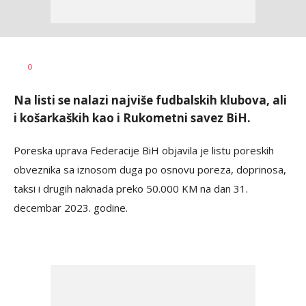
Haris
AUTOR
0
Krhalić
Na listi se nalazi najviše fudbalskih klubova, ali
i košarkaških kao i Rukometni savez BiH.
Poreska uprava Federacije BiH objavila je listu poreskih
obveznika sa iznosom duga po osnovu poreza, doprinosa,
taksi i drugih naknada preko 50.000 KM na dan 31.
decembar 2023. godine.