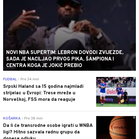
NOVI NBA SUPERTIM: LEBRON DOVODI ZVIJEZDE,
SADA JE NACILJAO PRVOG PIKA, ŠAMPIONA I
CENTRA KOGA JE JOKIĆ PREBIO
0
FUDBAL
Pre 34 min
|
Srpski Haland sa 15 godina najmlađi
strijelac u Evropi: Trese mreže u
Norveškoj, FSS mora da reaguje
0
KOŠARKA
Pre 38 min
|
Da li će transrodne osobe igrati u WNBA
ligi? Hitno sazvala radnu grupu da
donese odluku