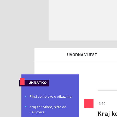
UVODNA VIJEST
Nikol
AUTOR
Lalov
UKRATKO
Piksi otkrio sve o otkazima
12
:
50
Kraj za Svilara, ništa od
Pavlovića
Kraj k