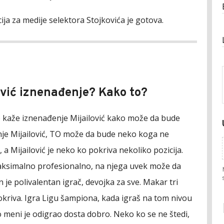
ija za medije selektora Stojkovića je gotova.
ović iznenađenje? Kako to?
 kaže iznenađenje Mijailović kako može da bude
je Mijailović, TO može da bude neko koga ne
 a Mijailović je neko ko pokriva nekoliko pozicija.
ksimalno profesionalno, na njega uvek može da
 je polivalentan igrač, devojka za sve. Makar tri
pokriva. Igra Ligu šampiona, kada igraš na tom nivou
 meni je odigrao dosta dobro. Neko ko se ne štedi,