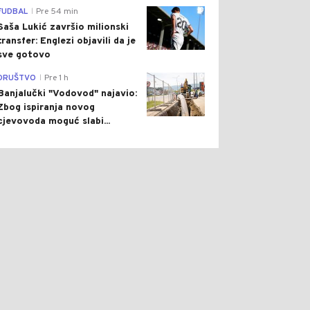
0
FUDBAL
Pre 54 min
|
Saša Lukić završio milionski
transfer: Englezi objavili da je
sve gotovo
0
DRUŠTVO
Pre 1 h
|
Banjalučki "Vodovod" najavio:
Zbog ispiranja novog
cjevovoda moguć slabi...