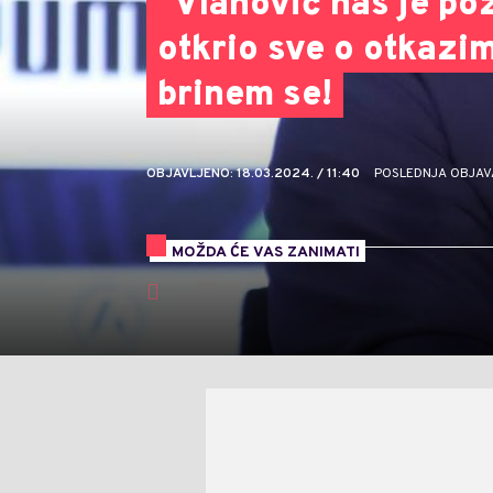
"Vlahović nas je poz
otkrio sve o otkazim
brinem se!
OBJAVLJENO: 18.03.2024. / 11:40
POSLEDNJA OBJAVA:
MOŽDA ĆE VAS ZANIMATI