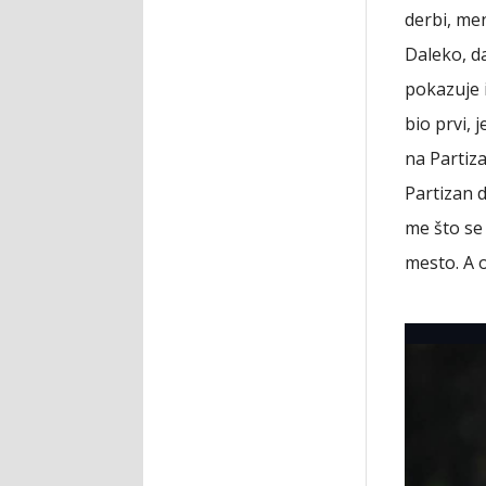
derbi, men
Daleko, d
pokazuje 
bio prvi,
na Partiza
Partizan d
me što se
mesto. A o