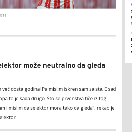
RESS
selektor može neutralno da gleda
 već dosta godina! Pa mislim iskren sam zaista. E sad
opa to je sada drugo. Što se prvenstva tiče iz tog
m i mislim da selektor mora tako da gleda", rekao je
elektor.