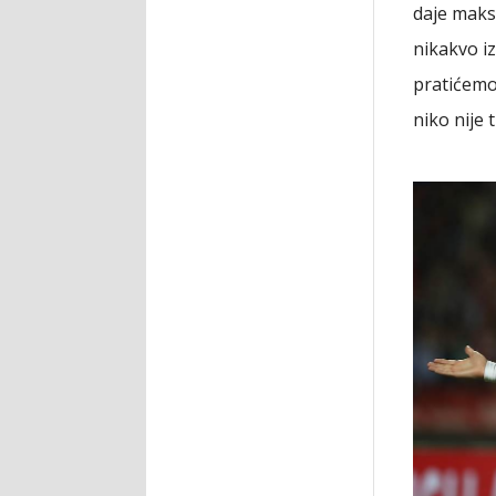
daje maks
nikakvo i
pratićemo
niko nije 