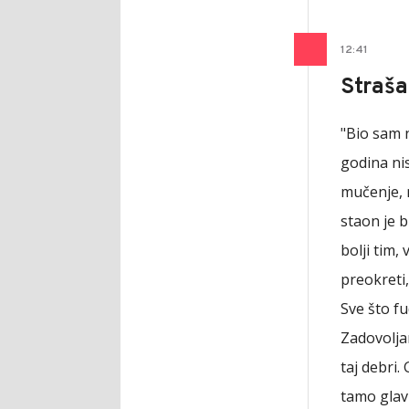
12
:
41
Straša
"Bio sam 
godina nis
mučenje, n
staon je b
bolji tim, 
preokreti,
Sve što f
Zadovolja
taj debri
tamo glavn