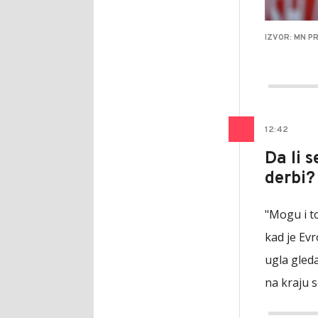
IZVOR: MN P
12
:
42
Da li 
derbi?
"Mogu i to
kad je Evr
ugla gleda
na kraju s