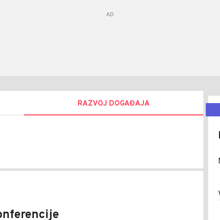
RAZVOJ DOGAĐAJA
a
ić
onferencije