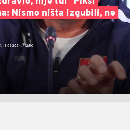
dravio, nije tu!" Piksi
a: Nismo ništa izgubili, ne
 18.03.2024. / 12:50