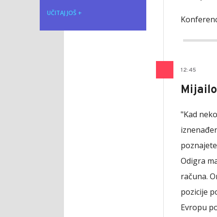
UČITAJ JOŠ
+
Konferenc
12
:
45
Mijail
"Kad neko
iznenađen
poznajete,
Odigra ma
računa. On
pozicije 
Evropu po