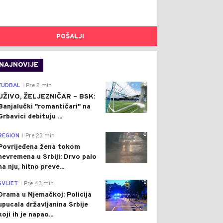
POŠALJI
NAJNOVIJE
0
FUDBAL
Pre 2 min
|
UŽIVO, ŽELJEZNIČAR – BSK:
Banjalučki "romantičari" na
Grbavici debituju ...
0
REGION
Pre 23 min
|
Povrijeđena žena tokom
nevremena u Srbiji: Drvo palo
na nju, hitno preve...
0
SVIJET
Pre 43 min
|
Drama u Njemačkoj: Policija
upucala državljanina Srbije
koji ih je napao...