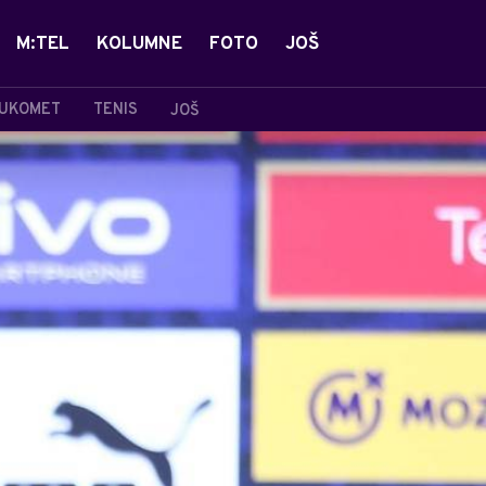
M:TEL
KOLUMNE
FOTO
JOŠ
UKOMET
TENIS
JOŠ