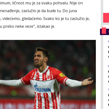
imum, ličnost mu je za svaku pohvalu. Nije on
znenađenje, zaslužio je da bude tu. Do juna
, videćemo, gledaćemo. Svako ko je tu zaslužio je,
tu preko neke veze", istakao je.