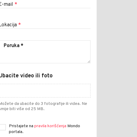
E-mail
*
Lokacija
*
Ubacite video ili foto
Možete da ubacite do 3 fotografije ili videa. Ne
smije biti više od 25 MB.
Pristajete na
pravila korišćenja
Mondo
portala.