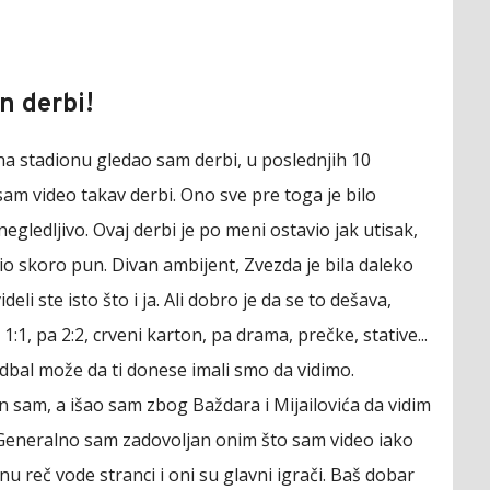
n derbi!
na stadionu gledao sam derbi, u poslednjih 10
am video takav derbi. Ono sve pre toga je bilo
egledljivo. Ovaj derbi je po meni ostavio jak utisak,
io skoro pun. Divan ambijent, Zvezda je bila daleko
videli ste isto što i ja. Ali dobro je da se to dešava,
 1:1, pa 2:2, crveni karton, pa drama, prečke, stative...
udbal može da ti donese imali smo da vidimo.
n sam, a išao sam zbog Baždara i Mijailovića da vidim
. Generalno sam zadovoljan onim što sam video iako
u reč vode stranci i oni su glavni igrači. Baš dobar