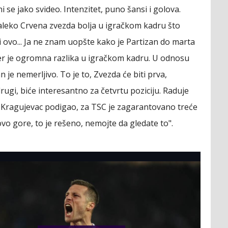
i se jako svideo. Intenzitet, puno šansi i golova.
aleko Crvena zvezda bolja u igračkom kadru što
i ovo... Ja ne znam uopšte kako je Partizan do marta
 jer je ogromna razlika u igračkom kadru. U odnosu
n je nemerljivo. To je to, Zvezda će biti prva,
rugi, biće interesantno za četvrtu poziciju. Raduje
 Kragujevac podigao, za TSC je zagarantovano treće
vo gore, to je rešeno, nemojte da gledate to".