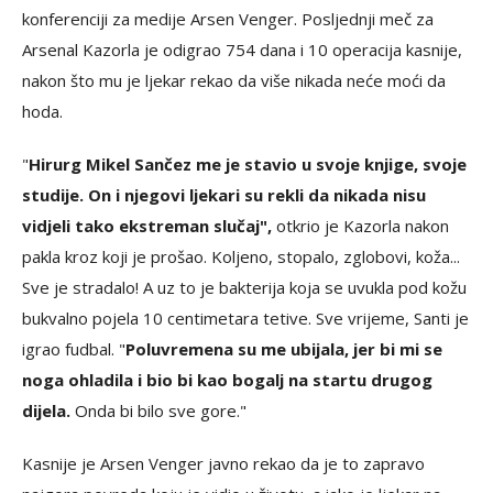
konferenciji za medije Arsen Venger. Posljednji meč za
Arsenal Kazorla je odigrao 754 dana i 10 operacija kasnije,
nakon što mu je ljekar rekao da više nikada neće moći da
hoda.
"
Hirurg Mikel Sančez me je stavio u svoje knjige, svoje
studije. On i njegovi ljekari su rekli da nikada nisu
vidjeli tako ekstreman slučaj",
otkrio je Kazorla nakon
pakla kroz koji je prošao. Koljeno, stopalo, zglobovi, koža...
Sve je stradalo! A uz to je bakterija koja se uvukla pod kožu
bukvalno pojela 10 centimetara tetive. Sve vrijeme, Santi je
igrao fudbal. "
Poluvremena su me ubijala, jer bi mi se
noga ohladila i bio bi kao bogalj na startu drugog
dijela.
Onda bi bilo sve gore."
Kasnije je Arsen Venger javno rekao da je to zapravo