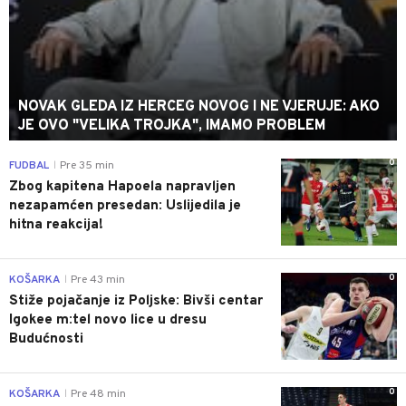
NOVAK GLEDA IZ HERCEG NOVOG I NE VJERUJE: AKO
JE OVO "VELIKA TROJKA", IMAMO PROBLEM
0
FUDBAL
Pre 35 min
|
Zbog kapitena Hapoela napravljen
nezapamćen presedan: Uslijedila je
hitna reakcija!
0
KOŠARKA
Pre 43 min
|
Stiže pojačanje iz Poljske: Bivši centar
Igokee m:tel novo lice u dresu
Budućnosti
0
KOŠARKA
Pre 48 min
|