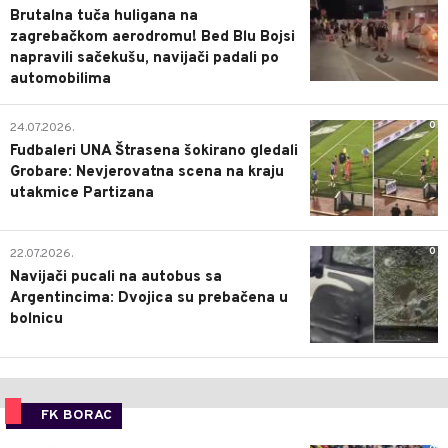
Brutalna tuča huligana na
zagrebačkom aerodromu! Bed Blu Bojsi
napravili sačekušu, navijači padali po
automobilima
0
24.07.2026.
Fudbaleri UNA Štrasena šokirano gledali
Grobare: Nevjerovatna scena na kraju
utakmice Partizana
0
22.07.2026.
Navijači pucali na autobus sa
Argentincima: Dvojica su prebačena u
bolnicu
FK BORAC