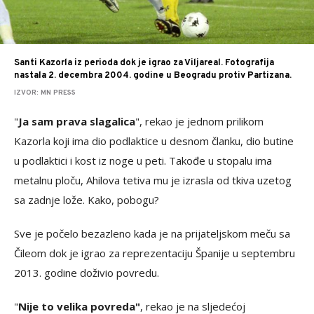
Santi Kazorla iz perioda dok je igrao za Viljareal. Fotografija
nastala 2. decembra 2004. godine u Beogradu protiv Partizana.
IZVOR: MN PRESS
"
Ja sam prava slagalica
", rekao je jednom prilikom
Kazorla koji ima dio podlaktice u desnom članku, dio butine
u podlaktici i kost iz noge u peti. Takođe u stopalu ima
metalnu ploču, Ahilova tetiva mu je izrasla od tkiva uzetog
sa zadnje lože. Kako, pobogu?
Sve je počelo bezazleno kada je na prijateljskom meču sa
Čileom dok je igrao za reprezentaciju Španije u septembru
2013. godine doživio povredu.
"
Nije to velika povreda"
, rekao je na sljedećoj