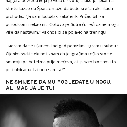
najgora povreda koju je vidio u životu, a iako je ljekar na
startu kazao da Španac može da bude srećan ako ikada
prohoda... "Ja sam fudbalski zaluđenik. Pričao bih sa
porodicom i rekao im: 'Gotovo je. Sutra ću reći da ne mogu
više da nastavim." Ali onda bi se pojavio na treningu!
"Moram da se uštinem kad god pomislim: 'Igram u subotu!'
Cijenim svaki sekund i znam da je igračima teško što se
smucaju po hotelima prije mečeva, ali ja sam bio sam i to
po bolnicama. Izborio sam se!"
NE SMIJETE DA MU POGLEDATE U NOGU,
ALI MAGIJA JE TU!