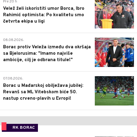
0
Pre 20 h
Velež želi iskoristiti umor Borca, Ibro
Rahimić optimista: Po kvalitetu smo
četvrta ekipa u ligi
0
08.08.2026.
Borac protiv Veleža između dva okršaja
sa Bjelorusima: "Imamo najviše
ambicije, cilj je odbrana titule!"
0
07.08.2026.
Borac u Mađarskoj obilježava jubilej:
Revanš sa ML Vitebskom biće 50.
nastup crveno-plavih u Evropi!
RK BORAC