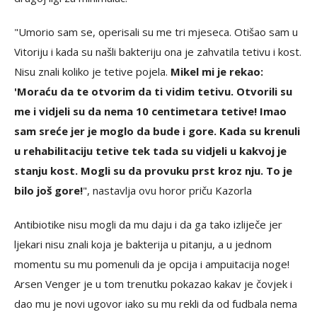
"Umorio sam se, operisali su me tri mjeseca. Otišao sam u
Vitoriju i kada su našli bakteriju ona je zahvatila tetivu i kost.
Nisu znali koliko je tetive pojela.
Mikel mi je rekao:
'Moraću da te otvorim da ti vidim tetivu. Otvorili su
me i vidjeli su da nema 10 centimetara tetive! Imao
sam sreće jer je moglo da bude i gore. Kada su krenuli
u rehabilitaciju tetive tek tada su vidjeli u kakvoj je
stanju kost. Mogli su da provuku prst kroz nju. To je
bilo još gore!
", nastavlja ovu horor priču Kazorla
Antibiotike nisu mogli da mu daju i da ga tako izliječe jer
ljekari nisu znali koja je bakterija u pitanju, a u jednom
momentu su mu pomenuli da je opcija i ampuitacija noge!
Arsen Venger je u tom trenutku pokazao kakav je čovjek i
dao mu je novi ugovor iako su mu rekli da od fudbala nema