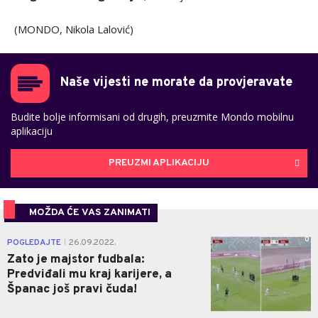
(MONDO, Nikola Lalović)
Naše vijesti ne morate da provjeravate
Budite bolje informisani od drugih, preuzmite Mondo mobilnu
aplikaciju
PREUZMI APLIKACIJU
MOŽDA ĆE VAS ZANIMATI
0
POGLEDAJTE
26.09.2022.
|
Zato je majstor fudbala:
Predviđali mu kraj karijere, a
Španac još pravi čuda!