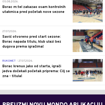
0
05.08.2026.
Borac m:tel zakazao osam kontrolnih
utakmica pred početak nove sezone
0
27.07.2026.
Savić otvoreno pred start sezone:
Borac napada titulu, klub ulazi bez
dugova prema igračima!
0
RUKOMET
27.07.2026.
|
Borac krenuo jako od starta, igrači
jedva dočekali početak priprema: Cilj se
zna - titula!