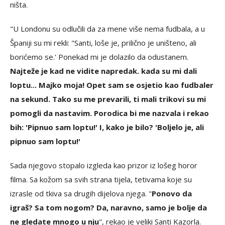
ništa.
"U Londonu su odlučili da za mene više nema fudbala, a u
Španiji su mi rekli: "Santi, loše je, prilično je uništeno, ali
borićemo se.' Ponekad mi je dolazilo da odustanem.
Najteže je kad ne vidite napredak. kada su mi dali
loptu... Majko moja! Opet sam se osjetio kao fudbaler
na sekund. Tako su me prevarili, ti mali trikovi su mi
pomogli da nastavim. Porodica bi me nazvala i rekao
bih: 'Pipnuo sam loptu!' I, kako je bilo? 'Boljelo je, ali
pipnuo sam loptu!'
Sada njegovo stopalo izgleda kao prizor iz lošeg horor
filma. Sa kožom sa svih strana tijela, tetivama koje su
izrasle od tkiva sa drugih dijelova njega. "
Ponovo da
igraš? Sa tom nogom? Da, naravno, samo je bolje da
ne gledate mnogo u nju
", rekao je veliki Santi Kazorla.