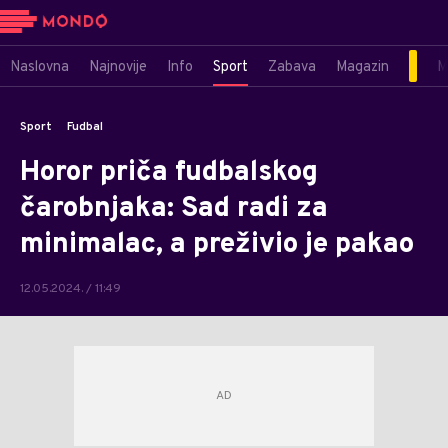
Naslovna
Najnovije
Info
Sport
Zabava
Magazin
M
Sport
Fudbal
Horor priča fudbalskog
čarobnjaka: Sad radi za
minimalac, a preživio je pakao
12.05.2024. / 11:49