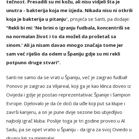
tečnost. Presadili su mi kožu, ali nisu vidjeli šta je
unutra - bakterija koja me izjeda. Nikada nisu ni otkrili
koja je bakterija u pitanju
", prisjeća se Santi, pa dodaje:
"Rekli bi mi: 'Ne brini o igranju fudbala, koncentriši se
na normalan život i to da možeš da prošetaš sa
sinom.' Ali ja nisam davao mnogo značaja tome jer
sam već riješio da odem u Španiju gdje su mi rekli
potpuno druge stvari".
Santi ne samo da se vrati u Španiju, već je zaigrao fudbal!
Ponovo je zaigrao za Viljareal, koji ga je kao klinca doveo iz
Ovijeda i gdje je postao reprezentativac Španije i šampion
Evrope. Djelovalo je da će doći da uđe koji put sa klupe i
završi karijeru, a on je pune dvije sezone bio ubjedljivo
najbolji igrač kluba. Poslije toga je tri godine proveo u Al
Sadu, pa se opet vratio u Španiju - da igra za svoj Oviedo u
drugoj ligi za minimalac.