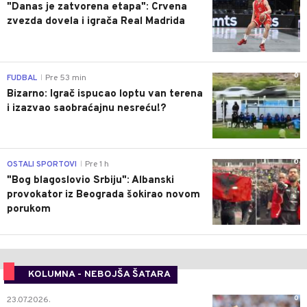
"Danas je zatvorena etapa": Crvena
zvezda dovela i igrača Real Madrida
0
FUDBAL
Pre 53 min
|
Bizarno: Igrač ispucao loptu van terena
i izazvao saobraćajnu nesreću!?
0
OSTALI SPORTOVI
Pre 1 h
|
"Bog blagoslovio Srbiju": Albanski
provokator iz Beograda šokirao novom
porukom
KOLUMNA - NEBOJŠA ŠATARA
0
23.07.2026.