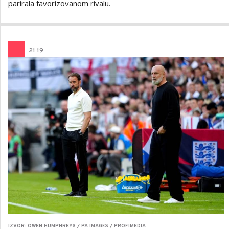
parirala favorizovanom rivalu.
21
:
19
IZVOR: OWEN HUMPHREYS / PA IMAGES / PROFIMEDIA