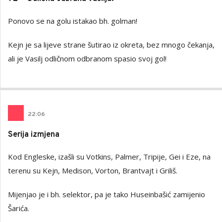
Ponovo se na golu istakao bh. golman!
Kejn je sa lijeve strane šutirao iz okreta, bez mnogo čekanja,
ali je Vasilj odličnom odbranom spasio svoj gol!
22
:
06
Serija izmjena
Kod Engleske, izašli su Votkins, Palmer, Tripije, Gei i Eze, na
terenu su Kejn, Medison, Vorton, Brantvajt i Griliš.
Mijenjao je i bh. selektor, pa je tako Huseinbašić zamijenio
Šarića.