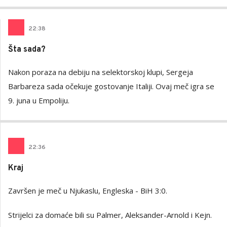
22
:
38
Šta sada?
Nakon poraza na debiju na selektorskoj klupi, Sergeja
Barbareza sada očekuje gostovanje Italiji. Ovaj meč igra se
9. juna u Empoliju.
22
:
36
Kraj
Završen je meč u Njukaslu, Engleska - BiH 3:0.
Strijelci za domaće bili su Palmer, Aleksander-Arnold i Kejn.