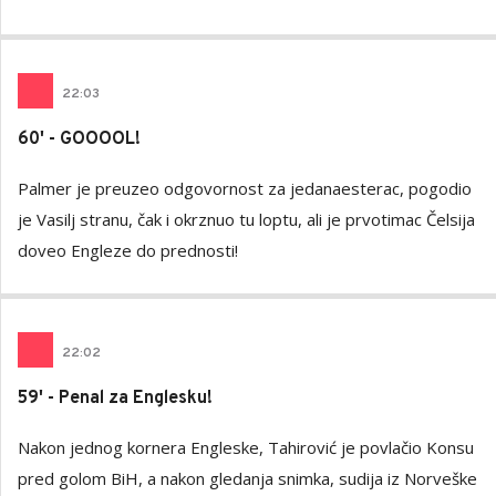
22
:
03
60' - GOOOOL!
Palmer je preuzeo odgovornost za jedanaesterac, pogodio
je Vasilj stranu, čak i okrznuo tu loptu, ali je prvotimac Čelsija
doveo Engleze do prednosti!
22
:
02
59' - Penal za Englesku!
Nakon jednog kornera Engleske, Tahirović je povlačio Konsu
pred golom BiH, a nakon gledanja snimka, sudija iz Norveške