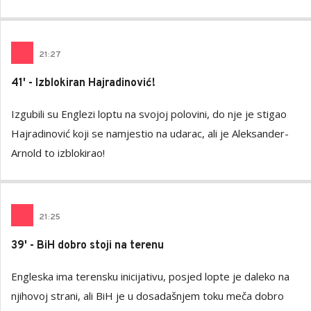
21
:
27
41' - Izblokiran Hajradinović!
Izgubili su Englezi loptu na svojoj polovini, do nje je stigao
Hajradinović koji se namjestio na udarac, ali je Aleksander-
Arnold to izblokirao!
21
:
25
39' - BiH dobro stoji na terenu
Engleska ima terensku inicijativu, posjed lopte je daleko na
njihovoj strani, ali BiH je u dosadašnjem toku meča dobro