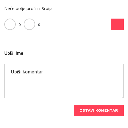
Neće bolje proći ni Srbija
0
0
Upiši ime
OSTAVI KOMENTAR