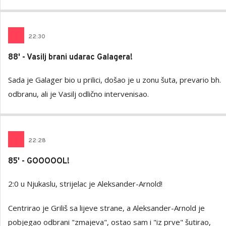
22
:
30
88' - Vasilj brani udarac Galagera!
Sada je Galager bio u prilici, došao je u zonu šuta, prevario bh.
odbranu, ali je Vasilj odlično intervenisao.
22
:
28
85' - GOOOOOL!
2:0 u Njukaslu, strijelac je Aleksander-Arnold!
Centrirao je Griliš sa lijeve strane, a Aleksander-Arnold je
pobjegao odbrani "zmajeva", ostao sam i "iz prve" šutirao,