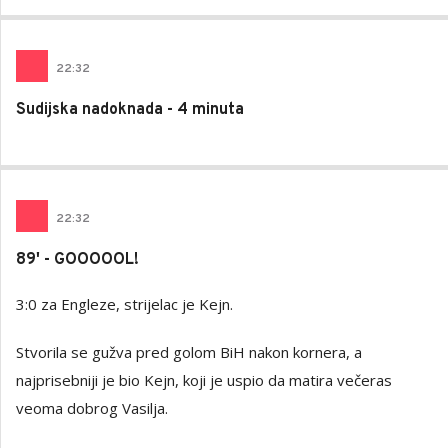
22
:
32
Sudijska nadoknada - 4 minuta
22
:
32
89' - GOOOOOL!
3:0 za Engleze, strijelac je Kejn.
Stvorila se gužva pred golom BiH nakon kornera, a
najprisebniji je bio Kejn, koji je uspio da matira večeras
veoma dobrog Vasilja.