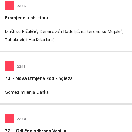
22
:
16
Promjene u bh. timu
Izašli su Bičakčić, Demirović i Radeljić, na terenu su Mujakić,
Tabaković i Hadžikadunić.
22
:
15
73' - Nova izmjena kod Engleza
Gomez mijenja Danka.
22
:
14
72' - Odlična odbrana Vasilja!