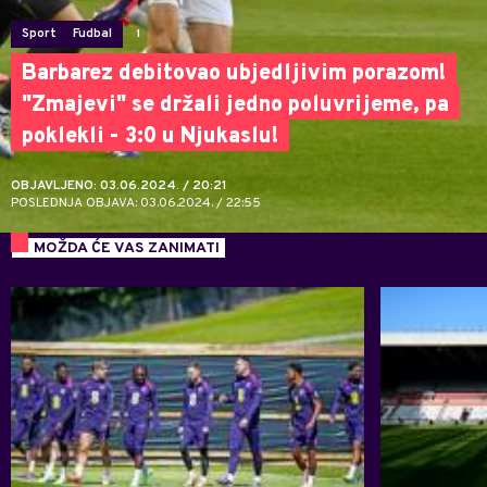
Sport
Fudbal
1
Barbarez debitovao ubjedljivim porazom!
"Zmajevi" se držali jedno poluvrijeme, pa
poklekli - 3:0 u Njukaslu!
OBJAVLJENO: 03.06.2024. / 20:21
POSLEDNJA OBJAVA: 03.06.2024. / 22:55
MOŽDA ĆE VAS ZANIMATI