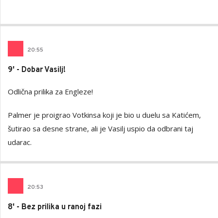
20
:
55
9' - Dobar Vasilj!
Odlična prilika za Engleze!
Palmer je proigrao Votkinsa koji je bio u duelu sa Katićem,
šutirao sa desne strane, ali je Vasilj uspio da odbrani taj
udarac.
20
:
53
8' - Bez prilika u ranoj fazi