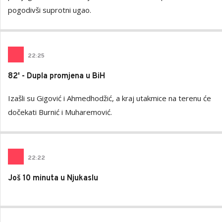
pogodivši suprotni ugao.
22
:
25
82' - Dupla promjena u BiH
Izašli su Gigović i Ahmedhodžić, a kraj utakmice na terenu će
dočekati Burnić i Muharemović.
22
:
22
Još 10 minuta u Njukaslu