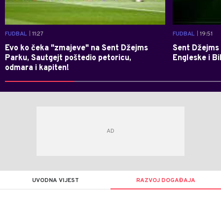
FUDBAL
| 11:27
FUDBAL
| 19:51
Evo ko čeka "zmajeve" na Sent Džejms
Sent Džejms 
Parku, Sautgejt poštedio petoricu,
Engleske i B
odmara i kapiten!
UVODNA VIJEST
RAZVOJ DOGAĐAJA
Dragan
AUTOR
Šutvić