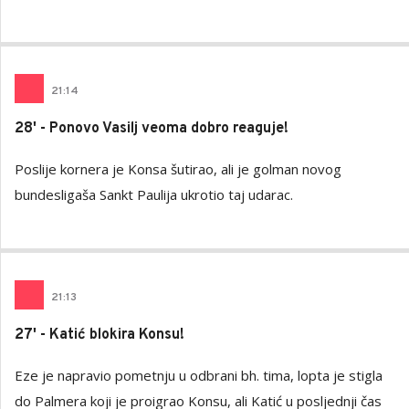
21
:
14
28' - Ponovo Vasilj veoma dobro reaguje!
Poslije kornera je Konsa šutirao, ali je golman novog
bundesligaša Sankt Paulija ukrotio taj udarac.
21
:
13
27' - Katić blokira Konsu!
Eze je napravio pometnju u odbrani bh. tima, lopta je stigla
do Palmera koji je proigrao Konsu, ali Katić u posljednji čas