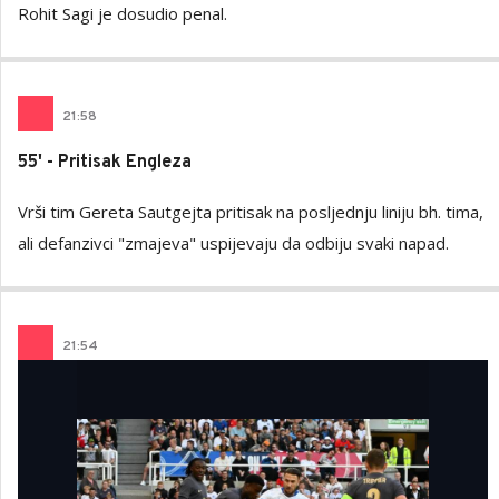
Rohit Sagi je dosudio penal.
21
:
58
55' - Pritisak Engleza
Vrši tim Gereta Sautgejta pritisak na posljednju liniju bh. tima,
ali defanzivci "zmajeva" uspijevaju da odbiju svaki napad.
21
:
54