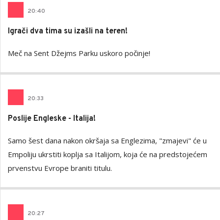
20
:
40
Igrači dva tima su izašli na teren!
Meč na Sent Džejms Parku uskoro počinje!
20
:
33
Poslije Engleske - Italija!
Samo šest dana nakon okršaja sa Englezima, "zmajevi" će u
Empoliju ukrstiti koplja sa Italijom, koja će na predstojećem
prvenstvu Evrope braniti titulu.
20
:
27