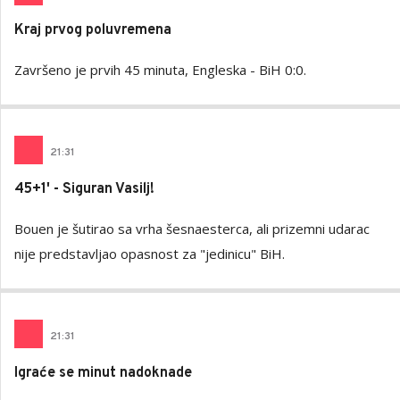
Kraj prvog poluvremena
Završeno je prvih 45 minuta, Engleska - BiH 0:0.
21
:
31
45+1' - Siguran Vasilj!
Bouen je šutirao sa vrha šesnaesterca, ali prizemni udarac
nije predstavljao opasnost za "jedinicu" BiH.
21
:
31
Igraće se minut nadoknade