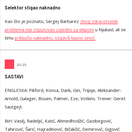
Selektor stigao naknadno
Kao što je poznato, Sergej Barbarez
zbog zdravstvenih
problema nije otputovao zajedno sa ekipom
u Njukasl, ali se
timu
priključio naknadno, stigavši kasno sinoć.
20
:
25
SASTAVI
ENGLESKA: Pikford, Konsa, Dank, Gei, Tripije, Aleksander-
Arnold, Galager, Bouen, Palmer, Eze, Votkins. Trener: Geret
Sautgejt.
BiH: Vasilj, Radeljić, Katić, Ahmedhodžić, Gazibegović,
Tahirović, Šarić, Hajradinović, Bičakčić, Demirović, Gigović.