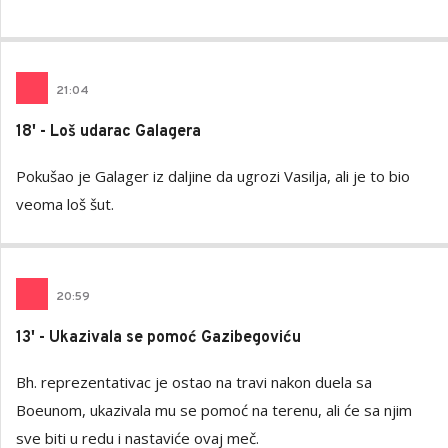
21
:
04
18' - Loš udarac Galagera
Pokušao je Galager iz daljine da ugrozi Vasilja, ali je to bio
veoma loš šut.
20
:
59
13' - Ukazivala se pomoć Gazibegoviću
Bh. reprezentativac je ostao na travi nakon duela sa
Boeunom, ukazivala mu se pomoć na terenu, ali će sa njim
sve biti u redu i nastaviće ovaj meč.