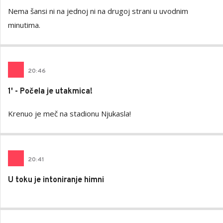
Nema šansi ni na jednoj ni na drugoj strani u uvodnim
minutima.
20
:
46
1' - Počela je utakmica!
Krenuo je meč na stadionu Njukasla!
20
:
41
U toku je intoniranje himni