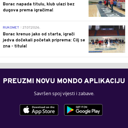
Borac napada titulu, klub ulazi bez
dugova prema igračima!
0
RUKOMET
27.07.2026.
|
Borac krenuo jako od starta, igrači
jedva dočekali početak priprema: Cilj se
zna - titula!
PREUZMI NOVU MONDO APLIKACIJU
Savršen spoj vijesti i zabave.