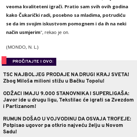
veoma kvaliteteni igrači. Pratio sam svih ovih godina
kako Čukarički radi, posebno sa mladima, potrudiću
se da im svojim iskustvom pomognem i da ih na neki
način usmjerim
", rekao je on.
(MONDO, N. L.)
PROČITAJTE I OVO:
TSC NAJBOLJEG PRODAJE NA DRUGI KRAJ SVETA!
Zbog Miloša milioni stižu u Bačku Topolu!
ODŽACI IMAJU 9.000 STANOVNIKA I SUPERLIGAŠA:
Javor ide u drugu ligu, Tekstilac će igrati sa Zvezdom
i Partizanom!
RUMUN DOŠAO U VOJVODINU DA OSVAJA TROFEJE:
Potpisao ugovor pa otkrio najveću želju u Novom
Sadu!