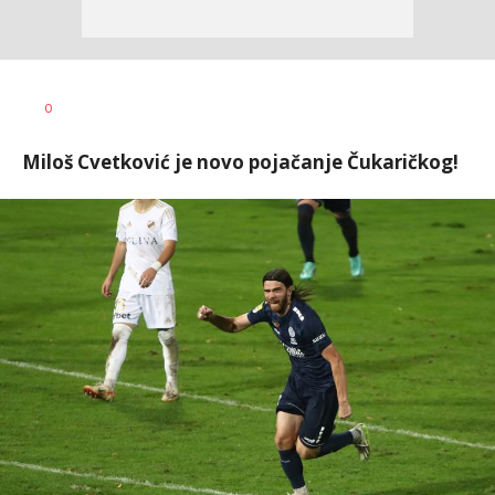
Bojan
AUTOR
0
Jakovljević
Miloš Cvetković je novo pojačanje Čukaričkog!