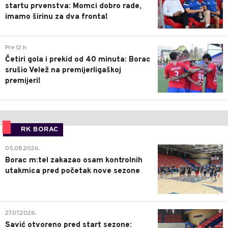
startu prvenstva: Momci dobro rade,
imamo širinu za dva fronta!
3
Pre 12 h
Četiri gola i prekid od 40 minuta: Borac
srušio Velež na premijerligaškoj
premijeri!
RK BORAC
0
05.08.2026.
Borac m:tel zakazao osam kontrolnih
utakmica pred početak nove sezone
0
27.07.2026.
Savić otvoreno pred start sezone: