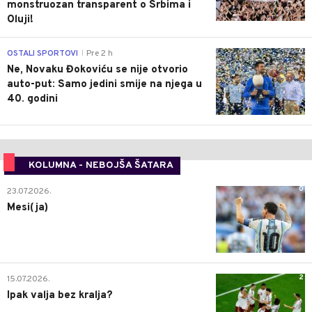
monstruozan transparent o Srbima i
Oluji!
0
OSTALI SPORTOVI
Pre 2 h
|
Ne, Novaku Đokoviću se nije otvorio
auto-put: Samo jedini smije na njega u
40. godini
KOLUMNA - NEBOJŠA ŠATARA
0
23.07.2026.
Mesi(ja)
2
15.07.2026.
Ipak valja bez kralja?