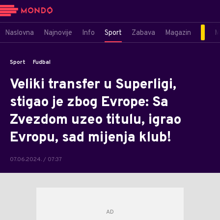
Naslovna
Najnovije
Info
Sport
Zabava
Magazin
M
Sport
Fudbal
Veliki transfer u Superligi,
stigao je zbog Evrope: Sa
Zvezdom uzeo titulu, igrao
Evropu, sad mijenja klub!
07.06.2024. / 07:37