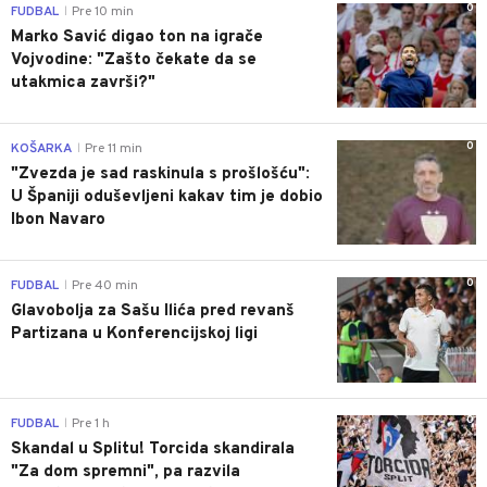
0
FUDBAL
Pre 10 min
|
Marko Savić digao ton na igrače
Vojvodine: "Zašto čekate da se
utakmica završi?"
0
KOŠARKA
Pre 11 min
|
"Zvezda je sad raskinula s prošlošću":
U Španiji oduševljeni kakav tim je dobio
Ibon Navaro
0
FUDBAL
Pre 40 min
|
Glavobolja za Sašu Ilića pred revanš
Partizana u Konferencijskoj ligi
0
FUDBAL
Pre 1 h
|
Skandal u Splitu! Torcida skandirala
"Za dom spremni", pa razvila