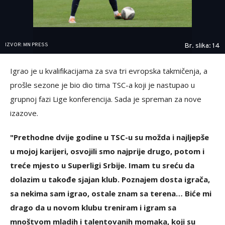
IZVOR: MN PRESS
Br. slika: 14
Igrao je u kvalifikacijama za sva tri evropska takmičenja, a
prošle sezone je bio dio tima TSC-a koji je nastupao u
grupnoj fazi Lige konferencija. Sada je spreman za nove
izazove.
"Prethodne dvije godine u TSC-u su možda i najljepše
u mojoj karijeri, osvojili smo najprije drugo, potom i
treće mjesto u Superligi Srbije. Imam tu sreću da
dolazim u takođe sjajan klub. Poznajem dosta igrača,
sa nekima sam igrao, ostale znam sa terena… Biće mi
drago da u novom klubu treniram i igram sa
mnoštvom mladih i talentovanih momaka, koji su