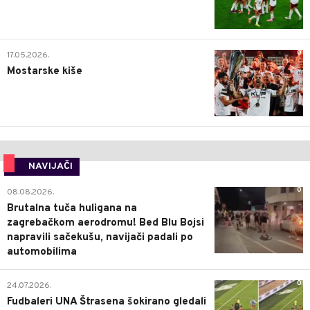
0
17.05.2026.
Mostarske kiše
NAVIJAČI
0
08.08.2026.
Brutalna tuča huligana na
zagrebačkom aerodromu! Bed Blu Bojsi
napravili sačekušu, navijači padali po
automobilima
0
24.07.2026.
Fudbaleri UNA Štrasena šokirano gledali