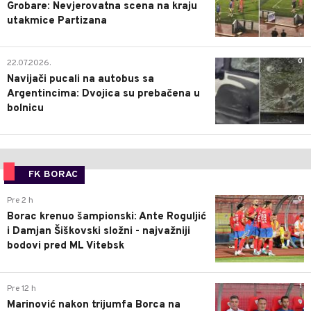
Grobare: Nevjerovatna scena na kraju
utakmice Partizana
0
22.07.2026.
Navijači pucali na autobus sa
Argentincima: Dvojica su prebačena u
bolnicu
FK BORAC
0
Pre 2 h
Borac krenuo šampionski: Ante Roguljić
i Damjan Šiškovski složni - najvažniji
bodovi pred ML Vitebsk
1
Pre 12 h
Marinović nakon trijumfa Borca na