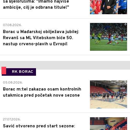
sa Bjelorusima: "Imamo najviše
ambicije, cilj je odbrana titule!"
0
07.08.2026.
Borac u Mađarskoj obilježava jubilej:
Revanš sa ML Vitebskom biće 50.
nastup crveno-plavih u Evropi!
RK BORAC
0
05.08.2026.
Borac m:tel zakazao osam kontrolnih
utakmica pred početak nove sezone
0
27.07.2026.
Savić otvoreno pred start sezone: