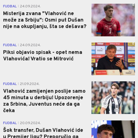
0
FUDBAL
24.09.2024.
|
Misterija zvana "Vlahović ne
može za Srbiju": Osmi put Dušan
nije na okupljanju, šta se dešava?
0
FUDBAL
24.09.2024.
|
Piksi objavio spisak - opet nema
Vlahovića! Vratio se Mitrović
0
FUDBAL
21.09.2024.
|
Vlahović zamijenjen poslije samo
45 minuta u derbiju! Upozorenje
za Srbina, Juventus neće da ga
čeka
0
FUDBAL
20.09.2024.
|
Šok transfer, Dušan Vlahović ide
u Premijer ligu? Preporučio ga