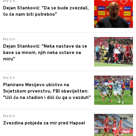
0
Pre 5 h
Dejan Stanković: "Da se bude zvezdaš,
to će nam biti potrebno"
0
Pre 5 h
Dejan Stanković: "Neka nastave da se
bave sa mnom, njih neka ostave na
miru"
0
Pre 5 h
Planirano Mesijevo ubistvo na
Svjetskom prvenstvu, FBI obaviješten:
"Ući ću na stadion i dići ću ga u vazduh"
0
Pre 6 h
Zvezdina pobjeda za mir pred Hapoel