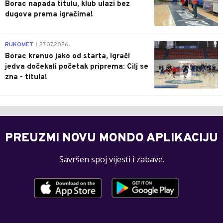
Borac napada titulu, klub ulazi bez
dugova prema igračima!
0
RUKOMET
27.07.2026.
|
Borac krenuo jako od starta, igrači
jedva dočekali početak priprema: Cilj se
zna - titula!
PREUZMI NOVU MONDO APLIKACIJU
Savršen spoj vijesti i zabave.