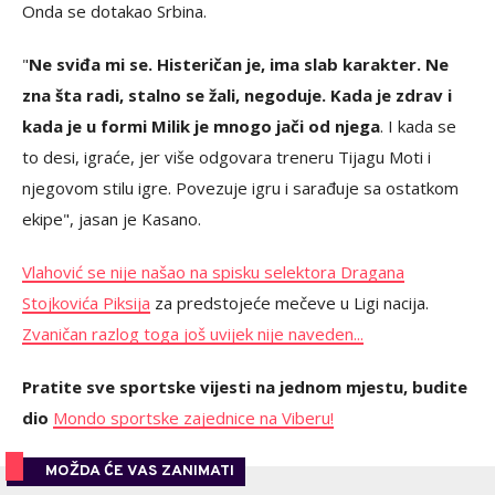
Onda se dotakao Srbina.
"
Ne sviđa mi se. Histeričan je, ima slab karakter. Ne
zna šta radi, stalno se žali, negoduje. Kada je zdrav i
kada je u formi Milik je mnogo jači od njega
. I kada se
to desi, igraće, jer više odgovara treneru Tijagu Moti i
njegovom stilu igre. Povezuje igru i sarađuje sa ostatkom
ekipe", jasan je Kasano.
Vlahović se nije našao na spisku selektora Dragana
Stojkovića Piksija
za predstojeće mečeve u Ligi nacija.
Zvaničan razlog toga još uvijek nije naveden...
Pratite sve sportske vijesti na jednom mjestu, budite
dio
Mondo sportske zajednice na Viberu!
MOŽDA ĆE VAS ZANIMATI