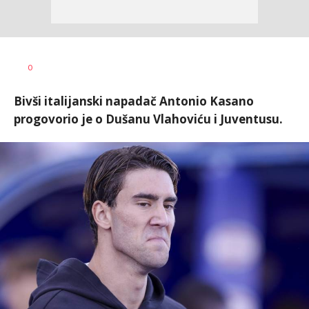
Dragan
AUTOR
0
Šutvić
Bivši italijanski napadač Antonio Kasano
progovorio je o Dušanu Vlahoviću i Juventusu.