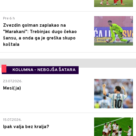
0
Pre 6 h
Zvezdin golman zaplakao na
"Marakani": Trebinjac dugo čekao
šansu, a onda ga je greška skupo
koštala
KOLUMNA - NEBOJŠA ŠATARA
0
23.07.2026.
Mesi(ja)
2
15.07.2026.
Ipak valja bez kralja?