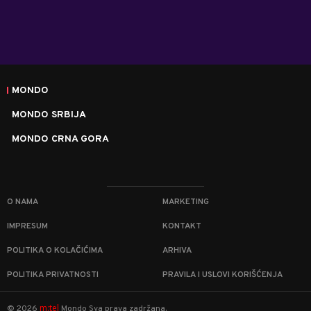
MONDO
MONDO SRBIJA
MONDO CRNA GORA
O NAMA
MARKETING
IMPRESUM
KONTAKT
POLITIKA O KOLAČIĆIMA
ARHIVA
POLITIKA PRIVATNOSTI
PRAVILA I USLOVI KORIŠĆENJA
m:tel
©
2026
Mondo
Sva prava zadržana.