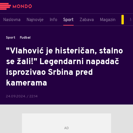
Naslovna
Najnovije
Info
Sport
Zabava
Magazin
M
Sport
Fudbal
"Vlahović je histeričan, stalno
se žali!" Legendarni napadač
isprozivao Srbina pred
kamerama
24.09.2024. / 22:14