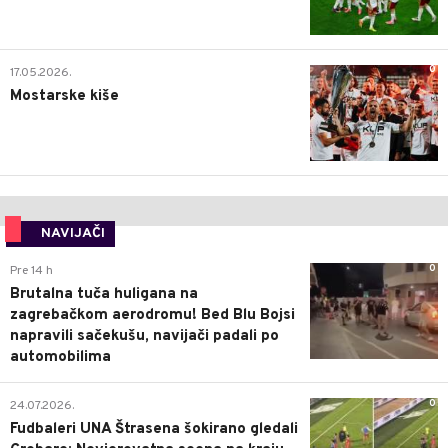
0
17.05.2026.
Mostarske kiše
NAVIJAČI
0
Pre 14 h
Brutalna tuča huligana na
zagrebačkom aerodromu! Bed Blu Bojsi
napravili sačekušu, navijači padali po
automobilima
0
24.07.2026.
Fudbaleri UNA Štrasena šokirano gledali