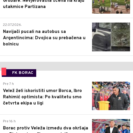
Grobare: Nevjerovatna scena na kraju
utakmice Partizana
0
22.07.2026.
Navijači pucali na autobus sa
Argentincima: Dvojica su prebačena u
bolnicu
FK BORAC
0
Pre 7 h
Velež želi iskoristiti umor Borca, Ibro
Rahimić optimista: Po kvalitetu smo
četvrta ekipa u ligi
0
Pre 16 h
Borac protiv Veleža između dva okršaja