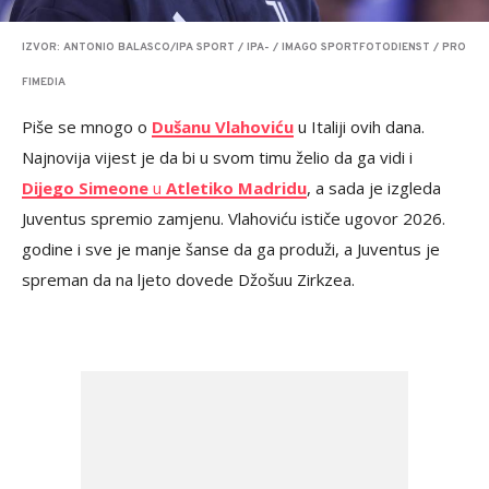
IZVOR: ANTONIO BALASCO/IPA SPORT / IPA- / IMAGO SPORTFOTODIENST / PRO
FIMEDIA
Piše se mnogo o
Dušanu Vlahoviću
u Italiji ovih dana.
Najnovija vijest je da bi u svom timu želio da ga vidi i
Dijego Simeone
u
Atletiko Madridu
, a sada je izgleda
Juventus spremio zamjenu. Vlahoviću ističe ugovor 2026.
godine i sve je manje šanse da ga produži, a Juventus je
spreman da na ljeto dovede Džošuu Zirkzea.