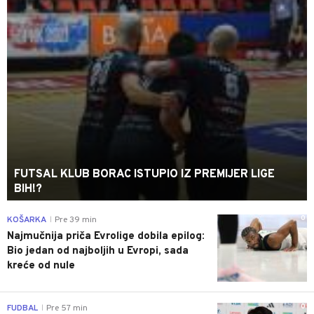
FUTSAL KLUB BORAC ISTUPIO IZ PREMIJER LIGE
BIH!?
0
KOŠARKA
Pre 39 min
|
Najmučnija priča Evrolige dobila epilog:
Bio jedan od najboljih u Evropi, sada
kreće od nule
0
FUDBAL
Pre 57 min
|