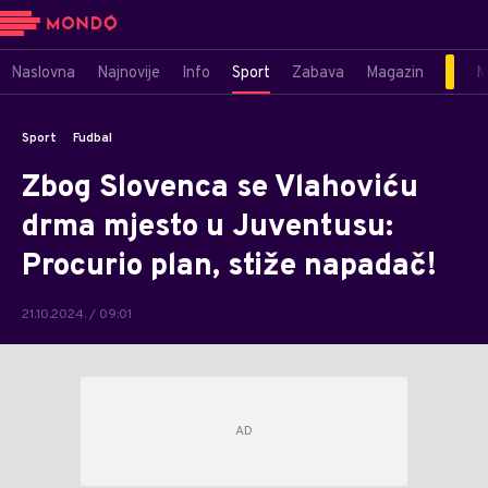
Naslovna
Najnovije
Info
Sport
Zabava
Magazin
M
Sport
Fudbal
Zbog Slovenca se Vlahoviću
drma mjesto u Juventusu:
Procurio plan, stiže napadač!
21.10.2024. / 09:01