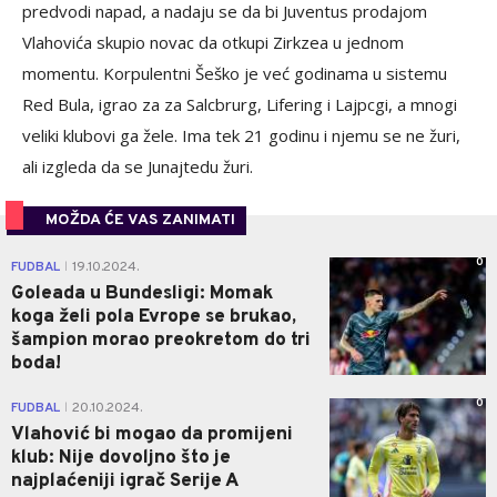
predvodi napad, a nadaju se da bi Juventus prodajom
Vlahovića skupio novac da otkupi Zirkzea u jednom
momentu. Korpulentni Šeško je već godinama u sistemu
Red Bula, igrao za za Salcbrurg, Lifering i Lajpcgi, a mnogi
veliki klubovi ga žele. Ima tek 21 godinu i njemu se ne žuri,
ali izgleda da se Junajtedu žuri.
MOŽDA ĆE VAS ZANIMATI
0
FUDBAL
19.10.2024.
|
Goleada u Bundesligi: Momak
koga želi pola Evrope se brukao,
šampion morao preokretom do tri
boda!
0
FUDBAL
20.10.2024.
|
Vlahović bi mogao da promijeni
klub: Nije dovoljno što je
najplaćeniji igrač Serije A