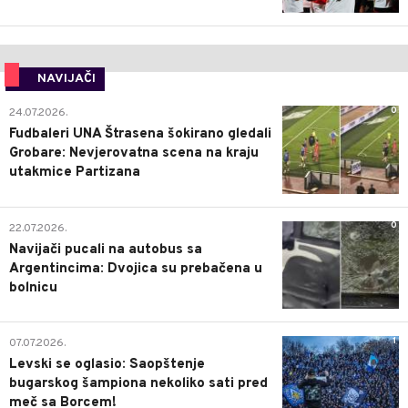
NAVIJAČI
0
24.07.2026.
Fudbaleri UNA Štrasena šokirano gledali
Grobare: Nevjerovatna scena na kraju
utakmice Partizana
0
22.07.2026.
Navijači pucali na autobus sa
Argentincima: Dvojica su prebačena u
bolnicu
1
07.07.2026.
Levski se oglasio: Saopštenje
bugarskog šampiona nekoliko sati pred
meč sa Borcem!