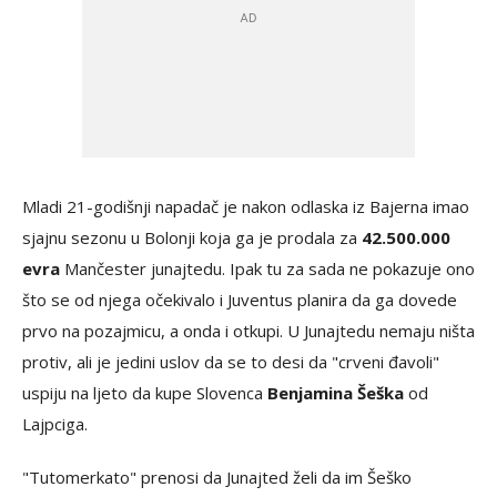
Mladi 21-godišnji napadač je nakon odlaska iz Bajerna imao
sjajnu sezonu u Bolonji koja ga je prodala za
42.500.000
evra
Mančester junajtedu. Ipak tu za sada ne pokazuje ono
što se od njega očekivalo i Juventus planira da ga dovede
prvo na pozajmicu, a onda i otkupi. U Junajtedu nemaju ništa
protiv, ali je jedini uslov da se to desi da "crveni đavoli"
uspiju na ljeto da kupe Slovenca
Benjamina Šeška
od
Lajpciga.
"Tutomerkato" prenosi da Junajted želi da im Šeško