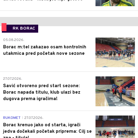
RK BORAC
0
05.08.2026.
Borac m:tel zakazao osam kontrolnih
utakmica pred početak nove sezone
0
27.07.2026.
Savić otvoreno pred start sezone:
Borac napada titulu, klub ulazi bez
dugova prema igračima!
0
RUKOMET
27.07.2026.
|
Borac krenuo jako od starta, igrači
jedva dočekali početak priprema: Cilj se