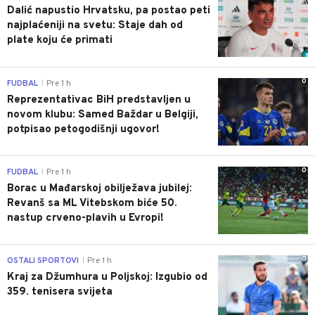
Dalić napustio Hrvatsku, pa postao peti
najplaćeniji na svetu: Staje dah od
plate koju će primati
0
FUDBAL
Pre 1 h
|
Reprezentativac BiH predstavljen u
novom klubu: Samed Baždar u Belgiji,
potpisao petogodišnji ugovor!
0
FUDBAL
Pre 1 h
|
Borac u Mađarskoj obilježava jubilej:
Revanš sa ML Vitebskom biće 50.
nastup crveno-plavih u Evropi!
0
OSTALI SPORTOVI
Pre 1 h
|
Kraj za Džumhura u Poljskoj: Izgubio od
359. tenisera svijeta