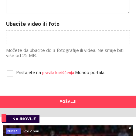
Ubacite video ili foto
Možete da ubacite do 3 fotografije ili videa. Ne smije biti
više od 25 MB.
Pristajete na
Mondo portala.
pravila korišćenja
POŠALJI
NAJNOVIJE
0
Pre 2 min
FUDBAL