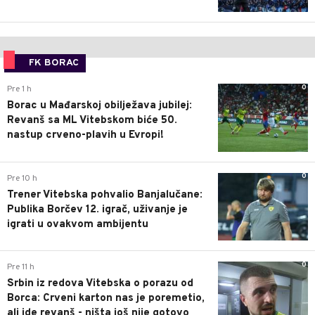
FK BORAC
0
Pre 1 h
Borac u Mađarskoj obilježava jubilej:
Revanš sa ML Vitebskom biće 50.
nastup crveno-plavih u Evropi!
0
Pre 10 h
Trener Vitebska pohvalio Banjalučane:
Publika Borčev 12. igrač, uživanje je
igrati u ovakvom ambijentu
0
Pre 11 h
Srbin iz redova Vitebska o porazu od
Borca: Crveni karton nas je poremetio,
ali ide revanš - ništa još nije gotovo