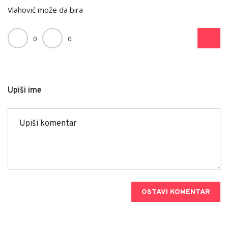
Vlahović može da bira
0
0
Upiši ime
OSTAVI KOMENTAR