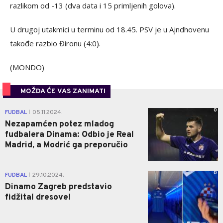
razlikom od -13 (dva data i 15 primljenih golova).
U drugoj utakmici u terminu od 18.45. PSV je u Ajndhovenu
takođe razbio Đironu (4:0).
(MONDO)
MOŽDA ĆE VAS ZANIMATI
0
FUDBAL
05.11.2024.
|
Nezapamćen potez mladog
fudbalera Dinama: Odbio je Real
Madrid, a Modrić ga preporučio
0
FUDBAL
29.10.2024.
|
Dinamo Zagreb predstavio
fidžital dresove!