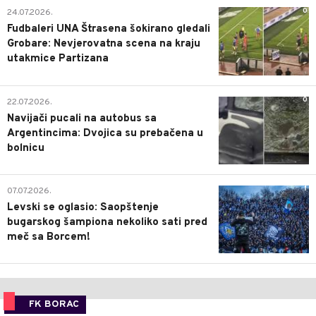
0
24.07.2026.
Fudbaleri UNA Štrasena šokirano gledali
Grobare: Nevjerovatna scena na kraju
utakmice Partizana
0
22.07.2026.
Navijači pucali na autobus sa
Argentincima: Dvojica su prebačena u
bolnicu
1
07.07.2026.
Levski se oglasio: Saopštenje
bugarskog šampiona nekoliko sati pred
meč sa Borcem!
FK BORAC