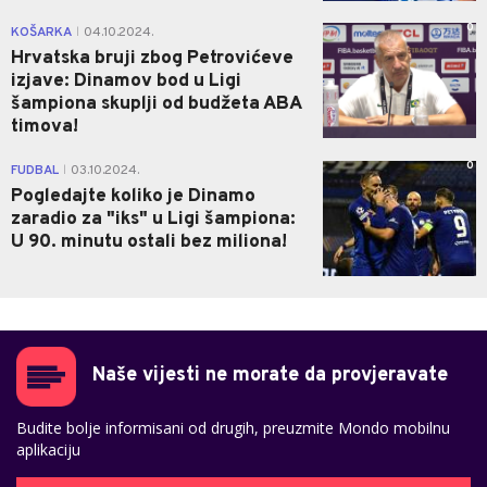
0
KOŠARKA
04.10.2024.
|
Hrvatska bruji zbog Petrovićeve
izjave: Dinamov bod u Ligi
šampiona skuplji od budžeta ABA
timova!
0
FUDBAL
03.10.2024.
|
Pogledajte koliko je Dinamo
zaradio za "iks" u Ligi šampiona:
U 90. minutu ostali bez miliona!
Naše vijesti ne morate da provjeravate
Budite bolje informisani od drugih, preuzmite Mondo mobilnu
aplikaciju