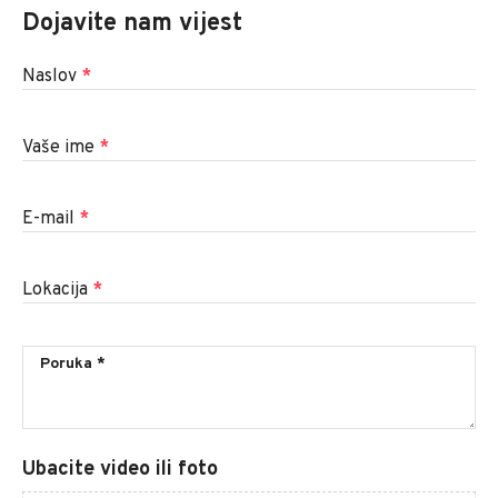
Dojavite nam vijest
Naslov
*
Vaše ime
*
E-mail
*
Lokacija
*
Ubacite video ili foto