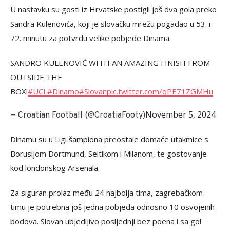
U nastavku su gosti iz Hrvatske postigli još dva gola preko
Sandra Kulenovića, koji je slovačku mrežu pogađao u 53. i
72. minutu za potvrdu velike pobjede Dinama.
SANDRO KULENOVIĆ WITH AN AMAZING FINISH FROM
OUTSIDE THE
BOX!
#UCL
#Dinamo
#Slovan
pic.twitter.com/qPE71ZGMHu
November 5, 2024
— Croatian Football (@CroatiaFooty)
Dinamu su u Ligi šampiona preostale domaće utakmice s
Borusijom Dortmund, Seltikom i Milanom, te gostovanje
kod londonskog Arsenala.
Za siguran prolaz među 24 najbolja tima, zagrebačkom
timu je potrebna još jedna pobjeda odnosno 10 osvojenih
bodova. Slovan ubjedljivo posljednji bez poena i sa gol