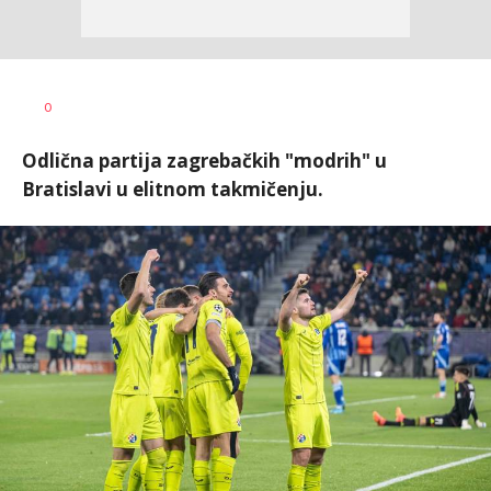
Nebojša
AUTOR
0
Šatara
Odlična partija zagrebačkih "modrih" u
Bratislavi u elitnom takmičenju.