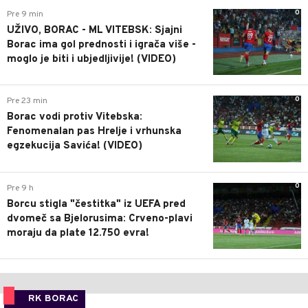
0
Pre 9 min
UŽIVO, BORAC - ML VITEBSK: Sjajni
Borac ima gol prednosti i igrača više -
moglo je biti i ubjedljivije! (VIDEO)
0
Pre 23 min
Borac vodi protiv Vitebska:
Fenomenalan pas Hrelje i vrhunska
egzekucija Savića! (VIDEO)
0
Pre 9 h
Borcu stigla "čestitka" iz UEFA pred
dvomeč sa Bjelorusima: Crveno-plavi
moraju da plate 12.750 evra!
RK BORAC