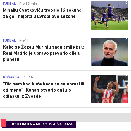
0
FUDBAL
Pre 53 min
|
Mihajlu Cvetkoviću trebalo 16 sekundi
za gol, najbrži u Evropi ove sezone
0
FUDBAL
Pre 1 h
|
Kako se Žozeu Murinju sada smije brk:
Real Madrid je upravo prevario cijelu
planetu
0
KOŠARKA
Pre 1 h
|
"Bio sam kod kuće kada su se oprostili
od mene": Kenan otvorio dušu o
odlasku iz Zvezde
KOLUMNA - NEBOJŠA ŠATARA