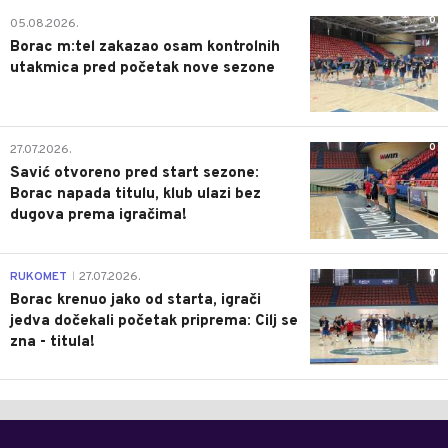
0
05.08.2026.
Borac m:tel zakazao osam kontrolnih
utakmica pred početak nove sezone
0
27.07.2026.
Savić otvoreno pred start sezone:
Borac napada titulu, klub ulazi bez
dugova prema igračima!
0
RUKOMET
27.07.2026.
|
Borac krenuo jako od starta, igrači
jedva dočekali početak priprema: Cilj se
zna - titula!