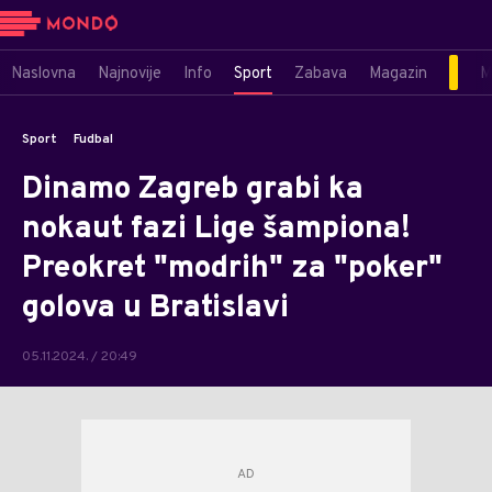
Naslovna
Najnovije
Info
Sport
Zabava
Magazin
M
Sport
Fudbal
Dinamo Zagreb grabi ka
nokaut fazi Lige šampiona!
Preokret "modrih" za "poker"
golova u Bratislavi
05.11.2024. / 20:49