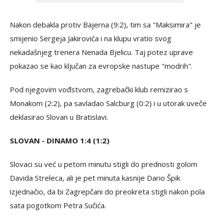
Nakon debakla protiv Bajerna (9:2), tim sa "Maksimira" je
smijenio Sergeja Jakirovića i na klupu vratio svog
nekadašnjeg trenera Nenada Bjelicu. Taj potez uprave
pokazao se kao ključan za evropske nastupe "modrih".
Pod njegovim vođstvom, zagrebački klub remizirao s
Monakom (2:2), pa savladao Salcburg (0:2) i u utorak uveče
deklasirao Slovan u Bratislavi.
SLOVAN - DINAMO 1:4 (1:2)
Slovaci su već u petom minutu stigli do prednosti golom
Davida Streleca, ali je pet minuta kasnije Dario Špik
izjednačio, da bi Zagrepčani do preokreta stigli nakon pola
sata pogotkom Petra Sučića.