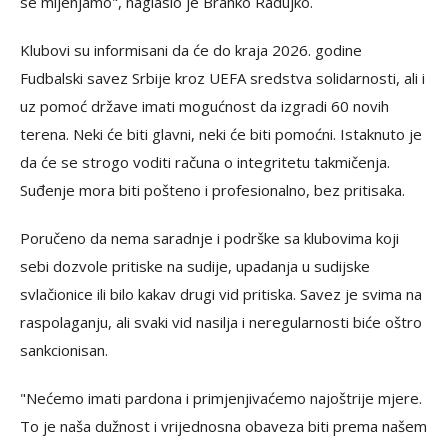
se mijenjamo", naglasio je Branko Radujko.
Klubovi su informisani da će do kraja 2026. godine
Fudbalski savez Srbije kroz UEFA sredstva solidarnosti, ali i
uz pomoć države imati mogućnost da izgradi 60 novih
terena. Neki će biti glavni, neki će biti pomoćni. Istaknuto je
da će se strogo voditi računa o integritetu takmičenja.
Suđenje mora biti pošteno i profesionalno, bez pritisaka.
Poručeno da nema saradnje i podrške sa klubovima koji
sebi dozvole pritiske na sudije, upadanja u sudijske
svlačionice ili bilo kakav drugi vid pritiska. Savez je svima na
raspolaganju, ali svaki vid nasilja i neregularnosti biće oštro
sankcionisan.
"Nećemo imati pardona i primjenjivaćemo najoštrije mjere.
To je naša dužnost i vrijednosna obaveza biti prema našem