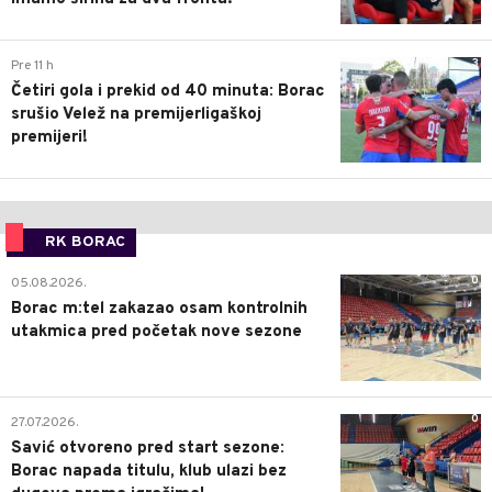
3
Pre 11 h
Četiri gola i prekid od 40 minuta: Borac
srušio Velež na premijerligaškoj
premijeri!
RK BORAC
0
05.08.2026.
Borac m:tel zakazao osam kontrolnih
utakmica pred početak nove sezone
0
27.07.2026.
Savić otvoreno pred start sezone:
Borac napada titulu, klub ulazi bez