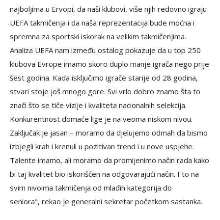
najboljima u Ervopi, da naši klubovi, više njih redovno igraju
UEFA takmičenja i da naša reprezentacija bude moćna i
spremna za sportski iskorak na velikim takmičenjima.
Analiza UEFA nam između ostalog pokazuje da u top 250
klubova Evrope imamo skoro duplo manje igrača nego prije
šest godina. Kada isključimo igrače starije od 28 godina,
stvari stoje još mnogo gore. Svi vrlo dobro znamo šta to
znači što se tiče vizije i kvaliteta nacionalnih selekcija.
Konkurentnost domaće lige je na veoma niskom nivou.
Zaključak je jasan – moramo da djelujemo odmah da bismo
izbjegli krah i krenuli u pozitivan trend i u nove uspjehe.
Talente imamo, ali moramo da promijenimo način rada kako
bi taj kvalitet bio iskorišćen na odgovarajući način. I to na
svim nivoima takmičenja od mlađih kategorija do
seniora", rekao je generalni sekretar početkom sastanka.