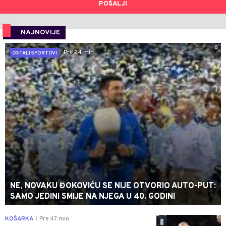
POŠALJI
NAJNOVIJE
0
Pre 24 min
OSTALI SPORTOVI
NE, NOVAKU ĐOKOVIĆU SE NIJE OTVORIO AUTO-PUT:
SAMO JEDINI SMIJE NA NJEGA U 40. GODINI
0
KOŠARKA
Pre 47 min
|