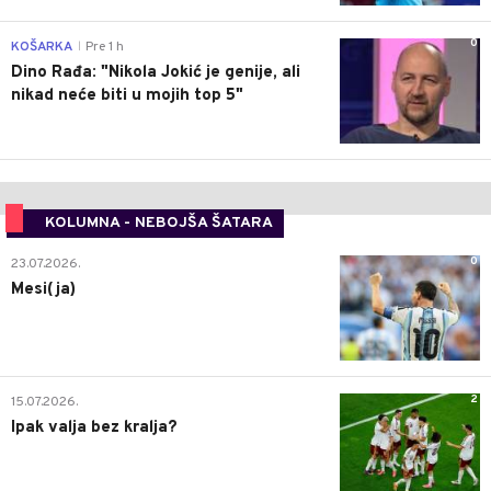
0
KOŠARKA
Pre 1 h
|
Dino Rađa: "Nikola Jokić je genije, ali
nikad neće biti u mojih top 5"
KOLUMNA - NEBOJŠA ŠATARA
0
23.07.2026.
Mesi(ja)
2
15.07.2026.
Ipak valja bez kralja?