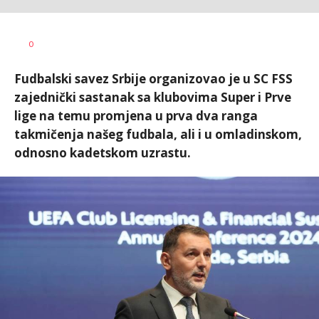
Bojan
AUTOR
0
Jakovljević
Fudbalski savez Srbije organizovao je u SC FSS
zajednički sastanak sa klubovima Super i Prve
lige na temu promjena u prva dva ranga
takmičenja našeg fudbala, ali i u omladinskom,
odnosno kadetskom uzrastu.