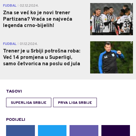
7
FUDBAL
02.12.2024.
|
Zna se već ko je novi trener
Partizana? Vraća se najveća
legenda crno-bijelih!
0
FUDBAL
01.12.2024.
|
Trener je u Srbiji potrošna roba:
Već 14 promjena u Superligi,
samo četvorica na poslu od jula
TAGOVI
SUPERLIGA SRBIJE
PRVA LIGA SRBIJE
PODIJELI