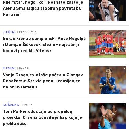
Nije "šta", nego "ko": Poznato zašto je
Alenu Smailagiću stopiran povratak u
Partizan
0
FUDBAL
Pre 50 min
|
Borac krenuo šampionski: Ante Roguljić
i Damjan Šiškovski složni - najvažniji
bodovi pred ML Vitebsk
0
FUDBAL
Pre 1 h
|
Vanja Dragojević loše počeo u Glazgov
Rendžersu: Skrivio penal i zamijenjen
na poluvremenu
0
KOŠARKA
Pre 1 h
|
Toni Parker odustaje od propalog
projekta: Crvena zvezda je kap koja je
prelila čašu