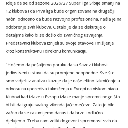
Ideja da se od sezone 2026/27 Super liga Srbije smanji na
12 klubova i da Prva liga bude organizovana na drugačiji
način, odnosno da bude razvojno profesionalna, naišla je na
odobrenje svih klubova. Ostalo je da se diskutuje o
detaljima kako bi se došlo do zvaničnog usvajanja.
Predstavnici klubova iznijeli su svoje stavove i mišljenja
kroz konstruktivnu i direktnu komunikaciju.
"Hoćemo da pošaljemo poruku da su Savez i klubovi
jedinstveni u stavu da su promjene neophodne. Sve što
smo vidjeli iz analiza ukazuje da je naše elitno takmičenje u
odnosu na uporediva takmičenja u Evropi na niskom nivou.
Klubovi kad izlaze u Evropu izlaze manje spremni nego što
bi bili da igraju svakog vikenda jače mečeve. Zato je bilo
važno da se razumijemo danas i da brzo i odlučno
djelujemo. Treba nam veliki dogovor i spremnost svih da