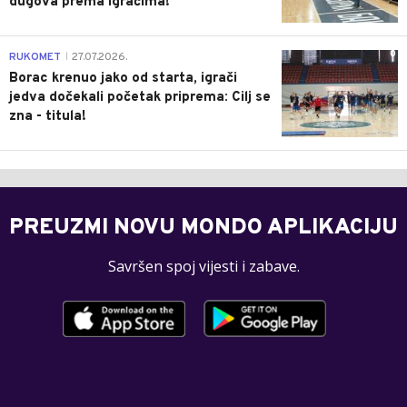
dugova prema igračima!
0
RUKOMET
27.07.2026.
|
Borac krenuo jako od starta, igrači
jedva dočekali početak priprema: Cilj se
zna - titula!
PREUZMI NOVU MONDO APLIKACIJU
Savršen spoj vijesti i zabave.