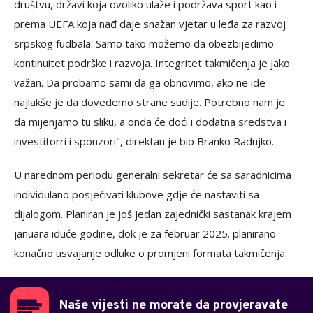
društvu, državi koja ovoliko ulaže i podržava sport kao i
prema UEFA koja nađ daje snažan vjetar u leđa za razvoj
srpskog fudbala. Samo tako možemo da obezbijedimo
kontinuitet podrške i razvoja. Integritet takmičenja je jako
važan. Da probamo sami da ga obnovimo, ako ne ide
najlakše je da dovedemo strane sudije. Potrebno nam je
da mijenjamo tu sliku, a onda će doći i dodatna sredstva i
investitorri i sponzori", direktan je bio Branko Radujko.
U narednom periodu generalni sekretar će sa saradnicima
individulano posjećivati klubove gdje će nastaviti sa
dijalogom. Planiran je još jedan zajednički sastanak krajem
januara iduće godine, dok je za februar 2025. planirano
konačno usvajanje odluke o promjeni formata takmičenja.
Naše vijesti ne morate da provjeravate