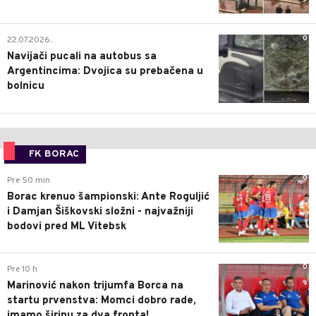
0
22.07.2026.
Navijači pucali na autobus sa
Argentincima: Dvojica su prebačena u
bolnicu
FK BORAC
0
Pre 50 min
Borac krenuo šampionski: Ante Roguljić
i Damjan Šiškovski složni - najvažniji
bodovi pred ML Vitebsk
0
Pre 10 h
Marinović nakon trijumfa Borca na
startu prvenstva: Momci dobro rade,
imamo širinu za dva fronta!