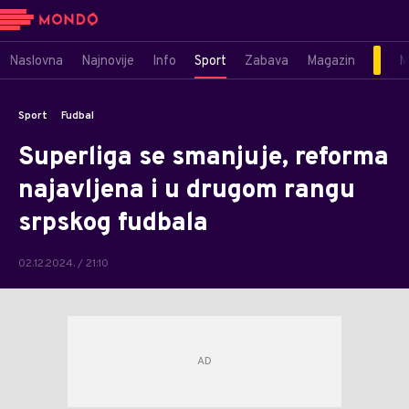
Naslovna
Najnovije
Info
Sport
Zabava
Magazin
M
Sport
Fudbal
Superliga se smanjuje, reforma
najavljena i u drugom rangu
srpskog fudbala
02.12.2024. / 21:10