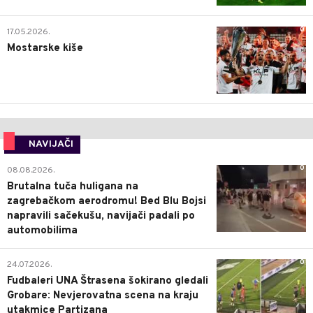
0
17.05.2026.
Mostarske kiše
NAVIJAČI
0
08.08.2026.
Brutalna tuča huligana na
zagrebačkom aerodromu! Bed Blu Bojsi
napravili sačekušu, navijači padali po
automobilima
0
24.07.2026.
Fudbaleri UNA Štrasena šokirano gledali
Grobare: Nevjerovatna scena na kraju
utakmice Partizana