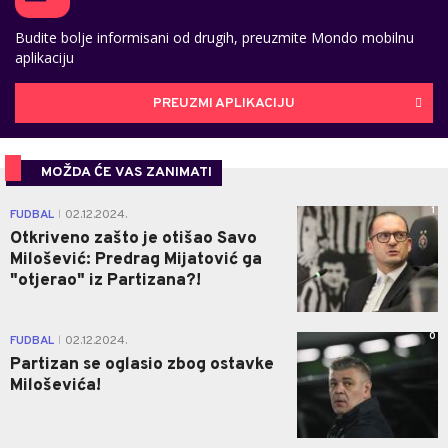
Budite bolje informisani od drugih, preuzmite Mondo mobilnu
aplikaciju
PREUZMI APLIKACIJU
MOŽDA ĆE VAS ZANIMATI
1
FUDBAL
02.12.2024.
|
Otkriveno zašto je otišao Savo
Milošević: Predrag Mijatović ga
"otjerao" iz Partizana?!
0
FUDBAL
02.12.2024.
|
Partizan se oglasio zbog ostavke
Miloševića!