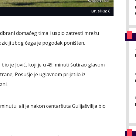
Br. slika: 6
 odbrani domaćeg tima i uspio zatresti mrežu
poziciji zbog čega je pogodak poništen.
o je Jović, koji je u 49. minuti šutirao glavom
rane, Posušje je uglavnom prijetilo iz
zni.
 minutu, ali je nakon centaršuta Gulijašvilija bio