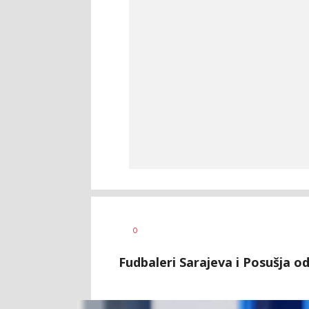
Haris
AUTOR
0
Krhalić
Fudbaleri Sarajeva i Posušja odi