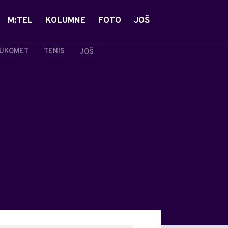
M:TEL
KOLUMNE
FOTO
JOŠ
UKOMET
TENIS
JOŠ