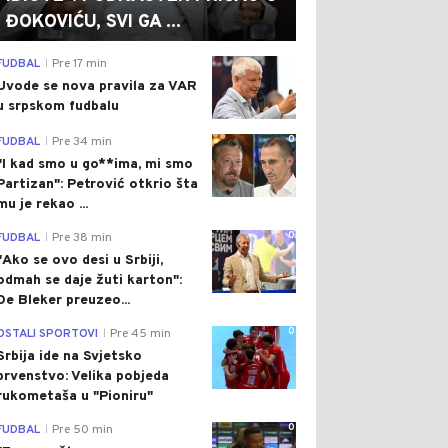
ĐOKOVIĆU, SVI GA ...
0
FUDBAL
Pre 17 min
|
Uvode se nova pravila za VAR
u srpskom fudbalu
0
FUDBAL
Pre 34 min
|
"I kad smo u go**ima, mi smo
Partizan": Petrović otkrio šta
mu je rekao ...
0
FUDBAL
Pre 38 min
|
"Ako se ovo desi u Srbiji,
odmah se daje žuti karton":
De Bleker preuzeo...
0
OSTALI SPORTOVI
Pre 45 min
|
Srbija ide na Svjetsko
prvenstvo: Velika pobjeda
rukometaša u "Pioniru"
0
FUDBAL
Pre 50 min
|