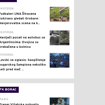
0
24.07.2026.
Fudbaleri UNA Štrasena
šokirano gledali Grobare:
Nevjerovatna scena na k...
0
22.07.2026.
Navijači pucali na autobus sa
Argentincima: Dvojica su
prebačena u bolnicu
1
07.07.2026.
Levski se oglasio: Saopštenje
bugarskog šampiona nekoliko
sati pred meč ...
FK BORAC
0
Pre 8 h
Trener Vitebska pohvalio