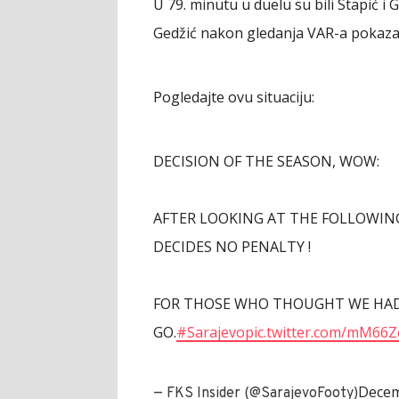
U 79. minutu u duelu su bili Stapić i 
Gedžić nakon gledanja VAR-a pokazao 
Pogledajte ovu situaciju:
DECISION OF THE SEASON, WOW:
AFTER LOOKING AT THE FOLLOWING
DECIDES NO PENALTY !
FOR THOSE WHO THOUGHT WE HAD 
GO.
#Sarajevo
pic.twitter.com/mM66Z
Decem
— FKS Insider (@SarajevoFooty)