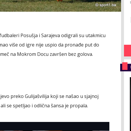
 fudbaleri Posušja i Sarajeva odigrali su utakmicu
imao više od igre nije uspio da pronađe put do
o meč na Mokrom Docu završen bez golova.
jevo preko Gulijašvilija koji se našao u sjajnoj
li se spetljao i odlična šansa je propala.