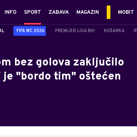
INFO
SPORT
ZABAVA
MAGAZIN
MOBIT
AL
FIFA WC 2026
PREMIJER LIGA BIH
KOŠARKA
R
m bez golova zaključilo
i je "bordo tim" oštećen