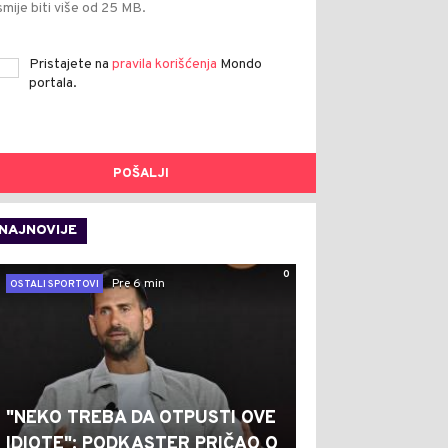
smije biti više od 25 MB.
Pristajete na
pravila korišćenja
Mondo
portala.
POŠALJI
NAJNOVIJE
0
Pre 6 min
OSTALI SPORTOVI
"NEKO TREBA DA OTPUSTI OVE
IDIOTE": PODKASTER PRIČAO O