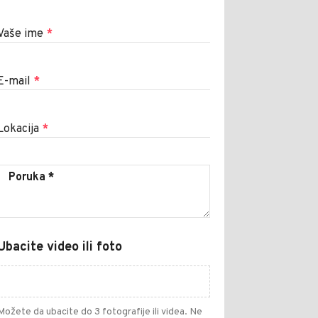
Vaše ime
*
E-mail
*
Lokacija
*
Ubacite video ili foto
Možete da ubacite do 3 fotografije ili videa. Ne