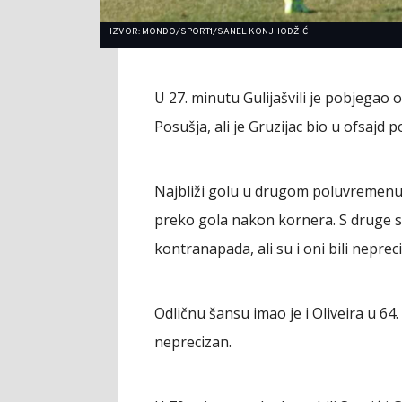
IZVOR: MONDO/SPORT1/SANEL KONJHODŽIĆ
U 27. minutu Gulijašvili je pobjegao
Posušja, ali je Gruzijac bio u ofsajd 
Najbliži golu u drugom poluvremenu bi
preko gola nakon kornera. S druge st
kontranapada, ali su i oni bili nepreci
Odličnu šansu imao je i Oliveira u 64.
neprecizan.