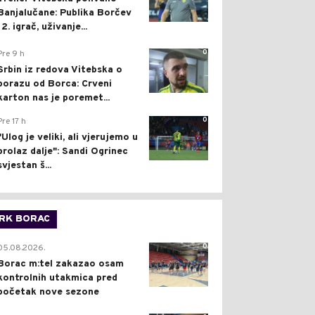
Banjalučane: Publika Borčev
12. igrač, uživanje...
0
Pre 9 h
Srbin iz redova Vitebska o
porazu od Borca: Crveni
karton nas je poremet...
0
Pre 17 h
"Ulog je veliki, ali vjerujemo u
prolaz dalje": Sandi Ogrinec
svjestan š...
RK BORAC
0
05.08.2026.
Borac m:tel zakazao osam
kontrolnih utakmica pred
početak nove sezone