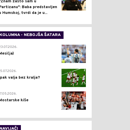
"Znam zašto sam u
Partizanu": Baba predstavljen
u Humskoj, tvrdi da je u...
KOLUMNA - NEBOJŠA ŠATARA
0
23.07.2026.
Mesi(ja)
2
15.07.2026.
Ipak valja bez kralja?
0
17.05.2026.
Mostarske kiše
NAVIJAČI