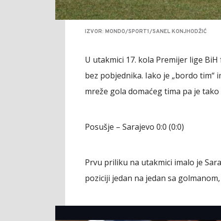
IZVOR: MONDO/SPORT1/SANEL KONJHODŽIĆ
U utakmici 17. kola Premijer lige BiH
bez pobjednika. Iako je „bordo tim“ 
mreže gola domaćeg tima pa je tak
Posušje – Sarajevo 0:0 (0:0)
Prvu priliku na utakmici imalo je Sara
poziciji jedan na jedan sa golmanom, a