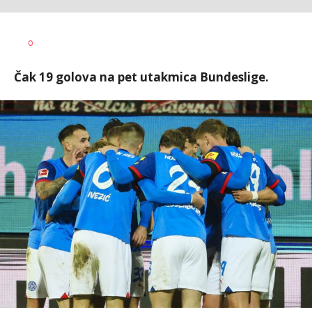
Goran
AUTOR
0
Arbutina
Čak 19 golova na pet utakmica Bundeslige.