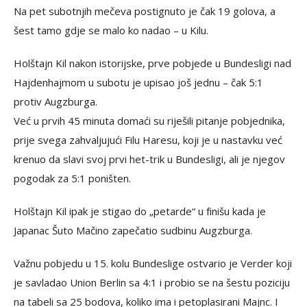
Na pet subotnjih mečeva postignuto je čak 19 golova, a
šest tamo gdje se malo ko nadao – u Kilu.
Holštajn Kil nakon istorijske, prve pobjede u Bundesligi nad
Hajdenhajmom u subotu je upisao još jednu – čak 5:1
protiv Augzburga.
Već u prvih 45 minuta domaći su riješili pitanje pobjednika,
prije svega zahvaljujući Filu Haresu, koji je u nastavku već
krenuo da slavi svoj prvi het-trik u Bundesligi, ali je njegov
pogodak za 5:1 poništen.
Holštajn Kil ipak je stigao do „petarde“ u finišu kada je
Japanac Šuto Mačino zapečatio sudbinu Augzburga.
Važnu pobjedu u 15. kolu Bundeslige ostvario je Verder koji
je savladao Union Berlin sa 4:1 i probio se na šestu poziciju
na tabeli sa 25 bodova, koliko ima i petoplasirani Majnc. I