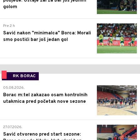
pobjede: Ostaje žal za bar još jednim
golom
0
Pre 2 h
Savić nakon "minimalca" Borca: Morali
smo postići bar još jedan gol
RK BORAC
0
05.08.2026.
Borac m:tel zakazao osam kontrolnih
utakmica pred početak nove sezone
0
27.07.2026.
Savić otvoreno pred start sezone: