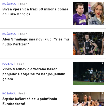
0
KOŠARKA
Pre 2 h
|
Bivša vjerenica traži 50 miliona dolara
od Luke Dončića
0
KOŠARKA
Pre 2 h
|
Alen Smailagić ima novi klub: "Više mu
nudio Partizan"
0
FUDBAL
Pre 2 h
|
Vinko Marinović otvoreno nakon
pobjede: Ostaje žal za bar još jednim
golom
0
KOŠARKA
Pre 2 h
|
Srpske košarkašice u polufinalu
Eurobasketa!