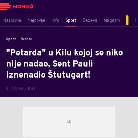
Naslovna
Najnovije
Info
Sport
Zabava
Magazin
M
Sport
Fudbal
"Petarda" u Kilu kojoj se niko
nije nadao, Sent Pauli
iznenadio Štutugart!
21.12.2024. / 17:37