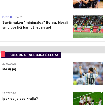
0
FUDBAL
Pre 2 h
|
Savić nakon "minimalca" Borca: Morali
smo postići bar još jedan gol
KOLUMNA - NEBOJŠA ŠATARA
0
23.07.2026.
Mesi(ja)
2
15.07.2026.
Ipak valja bez kralja?