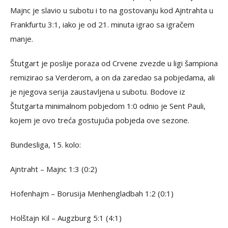
Majnc je slavio u subotu i to na gostovanju kod Ajntrahta u
Frankfurtu 3:1, iako je od 21. minuta igrao sa igračem
manje.
Štutgart je poslije poraza od Crvene zvezde u ligi šampiona
remizirao sa Verderom, a on da zaredao sa pobjedama, ali
je njegova serija zaustavljena u subotu. Bodove iz
Štutgarta minimalnom pobjedom 1:0 odnio je Sent Pauli,
kojem je ovo treća gostujućia pobjeda ove sezone.
Bundesliga, 15. kolo:
Ajntraht – Majnc 1:3 (0:2)
Hofenhajm – Borusija Menhengladbah 1:2 (0:1)
Holštajn Kil – Augzburg 5:1 (4:1)