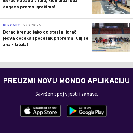
Borac napada titulu, klub ulazi bez
dugova prema igračima!
0
RUKOMET
27.07.2026.
|
Borac krenuo jako od starta, igrači
jedva dočekali početak priprema: Cilj se
zna - titula!
PREUZMI NOVU MONDO APLIKACIJU
Savršen spoj vijesti i zabave.