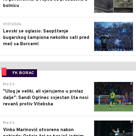
bolnicu
1
07.07.2026.
Levski se oglasio: Saopštenje
bugarskog šampiona nekoliko sati pred
meč sa Borcem!
FK BORAC
0
Pre 2 h
"Ulog je veliki, ali vjerujemo u prolaz
dalje": Sandi Ogrinec svjestan šta nosi
revanš protiv Vitebska
0
Pre 2 h
Vinko Marinović otvoreno nakon