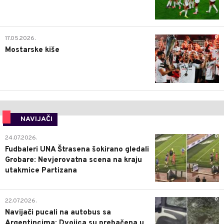
0
17.05.2026.
Mostarske kiše
NAVIJAČI
0
24.07.2026.
Fudbaleri UNA Štrasena šokirano gledali
Grobare: Nevjerovatna scena na kraju
utakmice Partizana
0
22.07.2026.
Navijači pucali na autobus sa
Argentincima: Dvojica su prebačena u