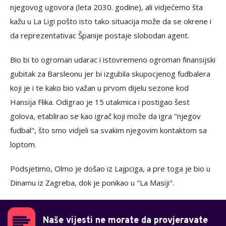
njegovog ugovora (leta 2030. godine), ali vidjećemo šta
kažu u La Ligi pošto isto tako situacija može da se okrene i
da reprezentativac Španije postaje slobodan agent.
Bio bi to ogroman udarac i istovremeno ogroman finansijski
gubitak za Barsleonu jer bi izgubila skupocjenog fudbalera
koji je i te kako bio važan u prvom dijelu sezone kod
Hansija Flika. Odigrao je 15 utakmica i postigao šest
golova, etablirao se kao igrač koji može da igra "njegov
fudbal", što smo vidjeli sa svakim njegovim kontaktom sa
loptom.
Podsjetimo, Olmo je došao iz Lajpciga, a pre toga je bio u
Dinamu iz Zagreba, dok je ponikao u "La Masiji".
Naše vijesti ne morate da provjeravate