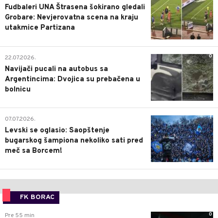
Fudbaleri UNA Štrasena šokirano gledali
Grobare: Nevjerovatna scena na kraju
utakmice Partizana
0
22.07.2026.
Navijači pucali na autobus sa
Argentincima: Dvojica su prebačena u
bolnicu
1
07.07.2026.
Levski se oglasio: Saopštenje
bugarskog šampiona nekoliko sati pred
meč sa Borcem!
FK BORAC
0
Pre 55 min