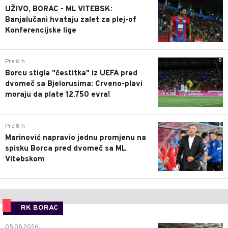
UŽIVO, BORAC - ML VITEBSK:
Banjalučani hvataju zalet za plej-of
Konferencijske lige
0
Pre 6 h
Borcu stigla "čestitka" iz UEFA pred
dvomeč sa Bjelorusima: Crveno-plavi
moraju da plate 12.750 evra!
0
Pre 8 h
Marinović napravio jednu promjenu na
spisku Borca pred dvomeč sa ML
Vitebskom
RK BORAC
0
05.08.2026.