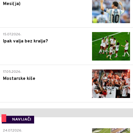
Mesi(ja)
2
15.07.2026.
Ipak valja bez kralja?
0
17.05.2026.
Mostarske kiše
NAVIJAČI
0
24.07.2026.