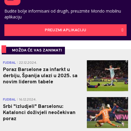
Budite bolje informisani od drugih, preuzmite Mondo mobilnu
aplikaciju
PREUZMI APLIKACIJU
MOŽDA ĆE VAS ZANIMATI
0
FUDBAL
22.12.2024.
|
Poraz Barselone za infarkt u
derbiju, Španija ulazi u 2025. sa
novim liderom tabele
0
FUDBAL
16.12.2024.
|
Srbi "izludjeli" Barselonu:
Katalonci doživjeli neočekivan
poraz