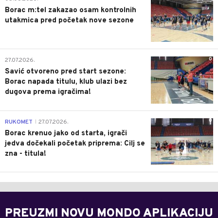
Borac m:tel zakazao osam kontrolnih
utakmica pred početak nove sezone
0
27.07.2026.
Savić otvoreno pred start sezone:
Borac napada titulu, klub ulazi bez
dugova prema igračima!
0
RUKOMET
27.07.2026.
|
Borac krenuo jako od starta, igrači
jedva dočekali početak priprema: Cilj se
zna - titula!
PREUZMI NOVU MONDO APLIKACIJU