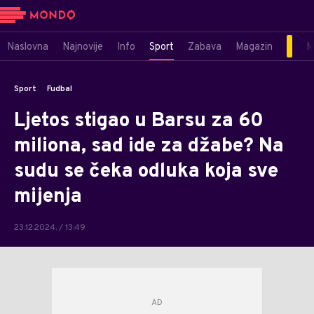
Naslovna
Najnovije
Info
Sport
Zabava
Magazin
M
Sport
Fudbal
Ljetos stigao u Barsu za 60
miliona, sad ide za džabe? Na
sudu se čeka odluka koja sve
mijenja
23.12.2024. / 13:49