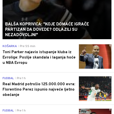
BALŠA KOPRIVICA: "KOJE DOMAĆE IGRAČE
PARTIZAN DA DOVEDE? ODLAZILI SU
NEZADOVOLJNI"
0
KOŠARKA
Pre 55 min
|
Toni Parker najavio istupanje kluba iz
Evrolige: Poslije skandala i laganja hoće
u NBA Evropu
0
FUDBAL
Pre 1 h
|
Real Madrid potrošio 125.000.000 evra:
Florentino Perez ispunio najveće ljetno
obećanje
0
FUDBAL
Pre 1 h
|