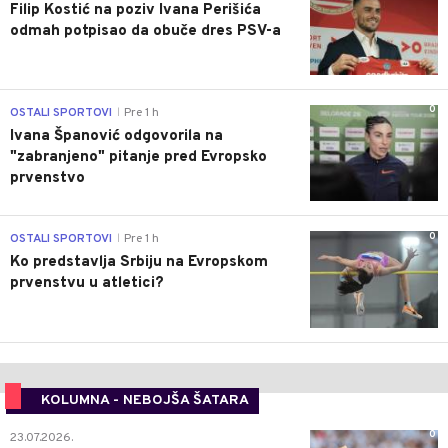
Filip Kostić na poziv Ivana Perišića
odmah potpisao da obuče dres PSV-a
0
OSTALI SPORTOVI
Pre 1 h
|
Ivana Španović odgovorila na
"zabranjeno" pitanje pred Evropsko
prvenstvo
0
OSTALI SPORTOVI
Pre 1 h
|
Ko predstavlja Srbiju na Evropskom
prvenstvu u atletici?
KOLUMNA - NEBOJŠA ŠATARA
0
23.07.2026.