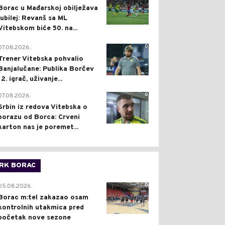
Borac u Mađarskoj obilježava
jubilej: Revanš sa ML
Vitebskom biće 50. na...
0
07.08.2026.
Trener Vitebska pohvalio
Banjalučane: Publika Borčev
12. igrač, uživanje...
0
07.08.2026.
Srbin iz redova Vitebska o
porazu od Borca: Crveni
karton nas je poremet...
RK BORAC
0
05.08.2026.
Borac m:tel zakazao osam
kontrolnih utakmica pred
početak nove sezone