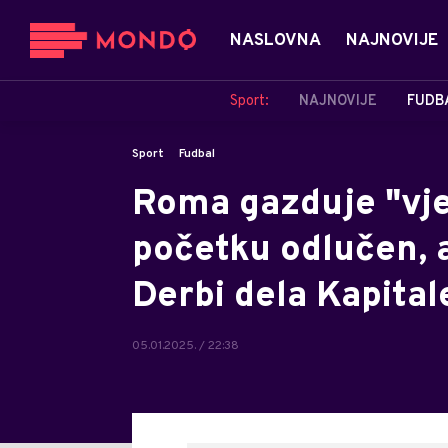
NASLOVNA
NAJNOVIJE
Sport:
NAJNOVIJE
FUDB
Sport
Fudbal
Roma gazduje "vj
početku odlučen, a
Derbi dela Kapital
05.01.2025. / 22:38