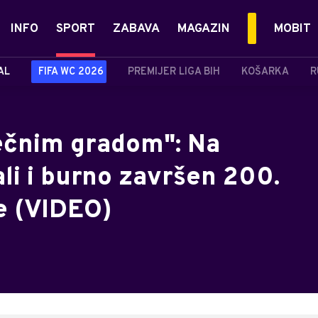
INFO
SPORT
ZABAVA
MAGAZIN
MOBIT
AL
FIFA WC 2026
PREMIJER LIGA BIH
KOŠARKA
R
ečnim gradom": Na
li i burno završen 200.
e (VIDEO)