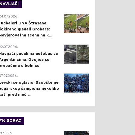
NAVIJAČI
0
24.07.2026.
Fudbaleri UNA Štrasena
šokirano gledali Grobare:
Nevjerovatna scena na k...
0
22.07.2026.
Navijači pucali na autobus sa
Argentincima: Dvojica su
prebačena u bolnicu
1
07.07.2026.
Levski se oglasio: Saopštenje
bugarskog šampiona nekoliko
sati pred meč ...
FK BORAC
0
Pre 15 h