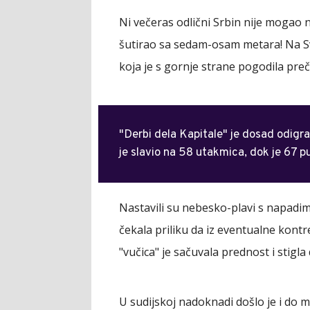
Ni večeras odlični Srbin nije mogao 
šutirao sa sedam-osam metara! Na Sv
koja je s gornje strane pogodila preč
"Derbi dela Kapitale" je dosad odigra
je slavio na 58 utakmica, dok je 67 p
Nastavili su nebesko-plavi s napadim
čekala priliku da iz eventualne kontr
"vučica" je sačuvala prednost i stigla
U sudijskoj nadoknadi došlo je i do