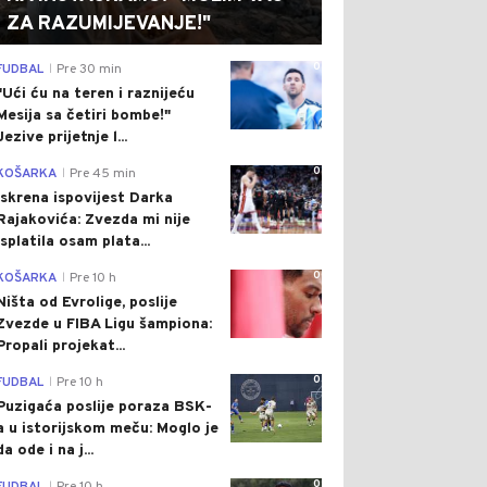
ZA RAZUMIJEVANJE!"
0
FUDBAL
Pre 30 min
|
"Ući ću na teren i raznijeću
Mesija sa četiri bombe!"
Jezive prijetnje l...
0
KOŠARKA
Pre 45 min
|
Iskrena ispovijest Darka
Rajakovića: Zvezda mi nije
isplatila osam plata...
0
KOŠARKA
Pre 10 h
|
Ništa od Evrolige, poslije
Zvezde u FIBA Ligu šampiona:
Propali projekat...
0
FUDBAL
Pre 10 h
|
Puzigaća poslije poraza BSK-
a u istorijskom meču: Moglo je
da ode i na j...
0
|