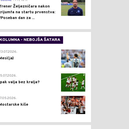
FUDBAL
Pre 10 h
Trener Željezničara nakon
trijumfa na startu prvenstva:
"Poseban dan za ...
KOLUMNA - NEBOJŠA ŠATARA
0
23.07.2026.
Mesi(ja)
2
15.07.2026.
Ipak valja bez kralja?
0
17.05.2026.
Mostarske kiše