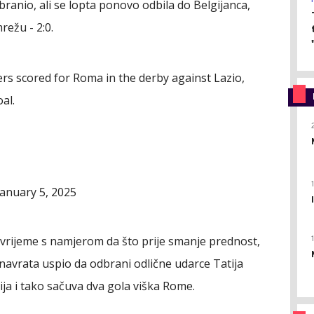
dbranio, ali se lopta ponovo odbila do Belgijanca,
režu - 2:0.
rs scored for Roma in the derby against Lazio,
oal.
January 5, 2025
luvrijeme s namjerom da što prije smanje prednost,
a navrata uspio da odbrani odlične udarce Tatija
ja i tako sačuva dva gola viška Rome.