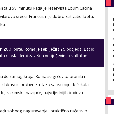
ništa u 59. minutu kada je rezervista Loum Čaona
ilarovu sreću, Francuz nije dobro zahvatio loptu,
ku.
n 200. puta, Roma je zabilježila 75 pobjeda, Lacio
uta rimski derbi završen neriješenim rezultatom.
a do samog kraja, Roma se grčevito branila i
e dokusuri protivnika. Iako šansu nije dočekala,
 do, za rimske navijače, najvrijednijih bodova.
 međusobnog naguravanja i praktično tuče svih