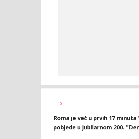
Nebojša
AUTOR
0
Šatara
Roma je već u prvih 17 minuta "
pobjede u jubilarnom 200. "Derb