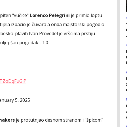
apiten "vučice"
Lorenco Pelegrini
je primio loptu
ijela izbacio je čuvara a onda majstorski pogodio
esko-plavih Ivan Provedel je vršcima prstiju
uljepšao pogodak - 1:0.
m/TZoDqFuGiP
anuary 5, 2025
makers
je protutnjao desnom stranom i "špicom"