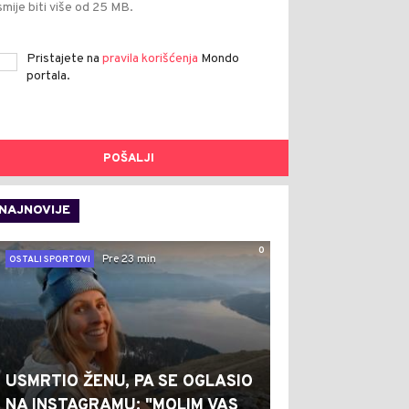
smije biti više od 25 MB.
Pristajete na
pravila korišćenja
Mondo
portala.
POŠALJI
NAJNOVIJE
0
Pre 23 min
OSTALI SPORTOVI
USMRTIO ŽENU, PA SE OGLASIO
NA INSTAGRAMU: "MOLIM VAS