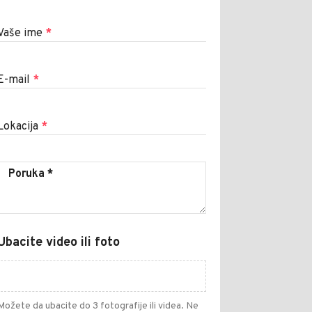
Vaše ime
*
E-mail
*
Lokacija
*
Ubacite video ili foto
Možete da ubacite do 3 fotografije ili videa. Ne