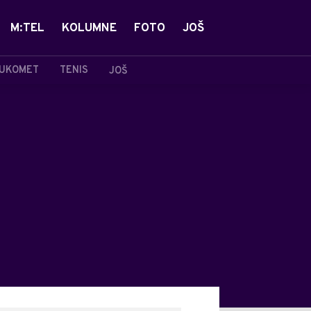
M:TEL
KOLUMNE
FOTO
JOŠ
UKOMET
TENIS
JOŠ