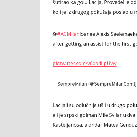
šutirao ka golu Lacija, Provedel je o
koji je iz drugog pokušaja poslao u m
⚽️
#ACMilan
loanee Alexis Saelemaeke
after getting an assist for the first g
pic.twitter.com/v6da4LpUwy
— SempreMilan (@SempreMilanCom)
Lacijali su odlučnije ušli u drugo po
ali je srpski golman Mile Svilar u dv
Kasteljanosa, a onda i Matea Genduzi