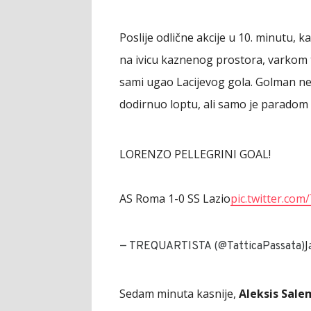
Poslije odlične akcije u 10. minutu, k
na ivicu kaznenog prostora, varkom t
sami ugao Lacijevog gola. Golman neb
dodirnuo loptu, ali samo je paradom 
LORENZO PELLEGRINI GOAL!
AS Roma 1-0 SS Lazio
pic.twitter.co
J
— TREQUARTISTA (@TatticaPassata)
Sedam minuta kasnije,
Aleksis Sale