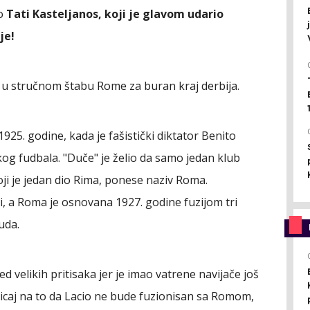
ao
Tati Kasteljanos, koji je glavom udario
je!
o u stručnom štabu Rome za buran kraj derbija.
925. godine, kada je fašistički diktator Benito
skog fudbala. "Duče" je želio da samo jedan klub
koji je jedan dio Rima, ponese naziv Roma.
i, a Roma je osnovana 1927. godine fuzijom tri
uda.
d velikih pritisaka jer je imao vatrene navijače još
ticaj na to da Lacio ne bude fuzionisan sa Romom,