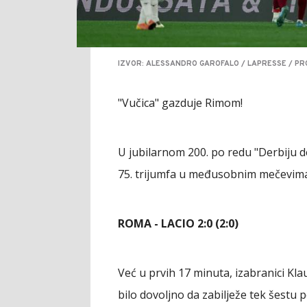
IZVOR: ALESSANDRO GAROFALO / LAPRESSE / PR
"Vučica" gazduje Rimom!
U jubilarnom 200. po redu "Derbiju de
75. trijumfa u međusobnim mečevima
ROMA - LACIO 2:0 (2:0)
Već u prvih 17 minuta, izabranici Klau
bilo dovoljno da zabilježe tek šestu p