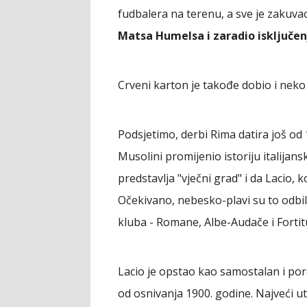
fudbalera na terenu, a sve je zakuv
Matsa Humelsa i zaradio isključen
Crveni karton je takođe dobio i nek
Podsjetimo, derbi Rima datira još od 1
Musolini promijenio istoriju italijan
predstavlja "vječni grad" i da Lacio, 
Očekivano, nebesko-plavi su to odbil
kluba - Romane, Albe-Audače i Fortit
Lacio je opstao kao samostalan i pore
od osnivanja 1900. godine. Najveći u