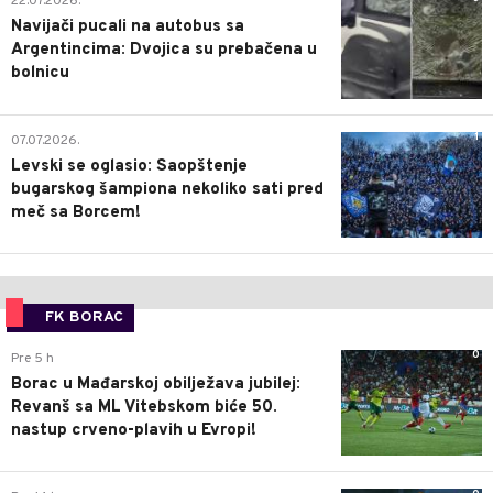
22.07.2026.
Navijači pucali na autobus sa
Argentincima: Dvojica su prebačena u
bolnicu
1
07.07.2026.
Levski se oglasio: Saopštenje
bugarskog šampiona nekoliko sati pred
meč sa Borcem!
FK BORAC
0
Pre 5 h
Borac u Mađarskoj obilježava jubilej:
Revanš sa ML Vitebskom biće 50.
nastup crveno-plavih u Evropi!