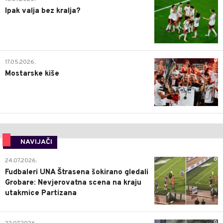
Ipak valja bez kralja?
0
17.05.2026.
Mostarske kiše
NAVIJAČI
0
24.07.2026.
Fudbaleri UNA Štrasena šokirano gledali
Grobare: Nevjerovatna scena na kraju
utakmice Partizana
0