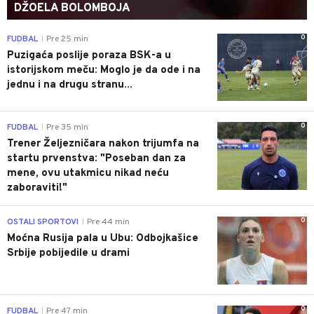
DŽOELA BOLOMBOJA
0
FUDBAL
Pre 25 min
|
Puzigaća poslije poraza BSK-a u
istorijskom meču: Moglo je da ode i na
jednu i na drugu stranu...
0
FUDBAL
Pre 35 min
|
Trener Željezničara nakon trijumfa na
startu prvenstva: "Poseban dan za
mene, ovu utakmicu nikad neću
zaboraviti!"
0
OSTALI SPORTOVI
Pre 44 min
|
Moćna Rusija pala u Ubu: Odbojkašice
Srbije pobijedile u drami
0
FUDBAL
Pre 47 min
|