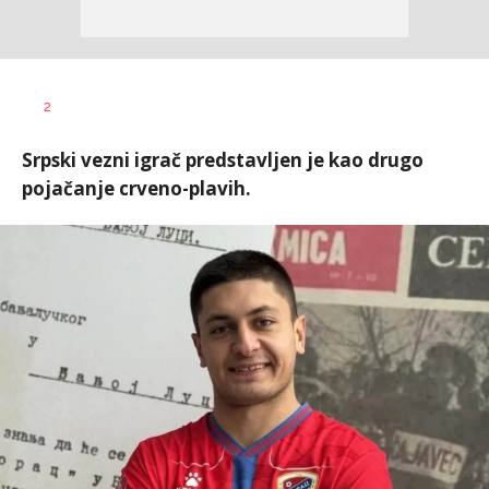
Dragan
AUTOR
2
Šutvić
Srpski vezni igrač predstavljen je kao drugo
pojačanje crveno-plavih.