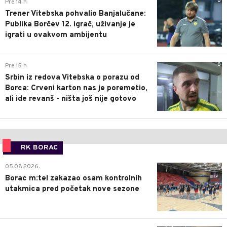
0
Pre 14 h
Trener Vitebska pohvalio Banjalučane:
Publika Borčev 12. igrač, uživanje je
igrati u ovakvom ambijentu
0
Pre 15 h
Srbin iz redova Vitebska o porazu od
Borca: Crveni karton nas je poremetio,
ali ide revanš - ništa još nije gotovo
RK BORAC
0
05.08.2026.
Borac m:tel zakazao osam kontrolnih
utakmica pred početak nove sezone