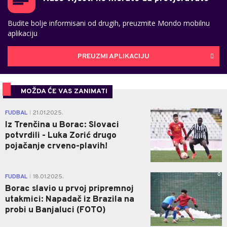
Budite bolje informisani od drugih, preuzmite Mondo mobilnu
aplikaciju
PREUZMI APLIKACIJU
MOŽDA ĆE VAS ZANIMATI
1
FUDBAL
21.01.2025.
|
Iz Trenčina u Borac: Slovaci
potvrdili - Luka Zorić drugo
pojačanje crveno-plavih!
0
FUDBAL
18.01.2025.
|
Borac slavio u prvoj pripremnoj
utakmici: Napadač iz Brazila na
probi u Banjaluci (FOTO)