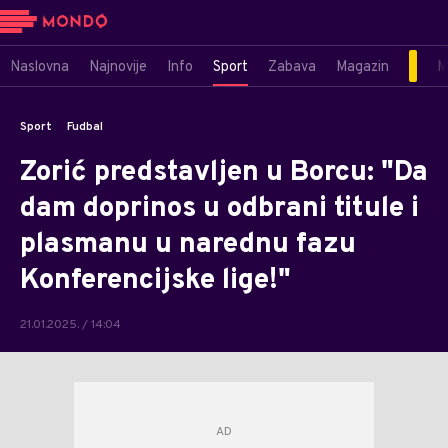
Naslovna
Najnovije
Info
Sport
Zabava
Magazin
M
Sport
Fudbal
Zorić predstavljen u Borcu: "Da
dam doprinos u odbrani titule i
plasmanu u narednu fazu
Konferencijske lige!"
21.01.2025. / 14:04