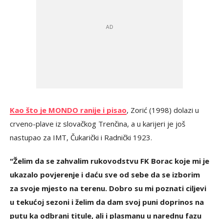
Kao što je MONDO ranije i pisao
, Zorić (1998) dolazi u
crveno-plave iz slovačkog Trenčina, a u karijeri je još
nastupao za IMT, Čukarički i Radnički 1923.
"Želim da se zahvalim rukovodstvu FK Borac koje mi je
ukazalo povjerenje i daću sve od sebe da se izborim
za svoje mjesto na terenu. Dobro su mi poznati ciljevi
u tekućoj sezoni i želim da dam svoj puni doprinos na
putu ka odbrani titule, ali i plasmanu u narednu fazu