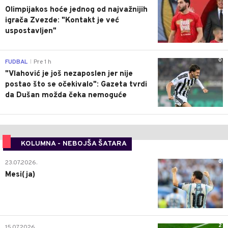
Olimpijakos hoće jednog od najvažnijih
igrača Zvezde: "Kontakt je već
uspostavljen"
0
FUDBAL
Pre 1 h
|
"Vlahović je još nezaposlen jer nije
postao što se očekivalo": Gazeta tvrdi
da Dušan možda čeka nemoguće
KOLUMNA - NEBOJŠA ŠATARA
0
23.07.2026.
Mesi(ja)
2
15.07.2026.