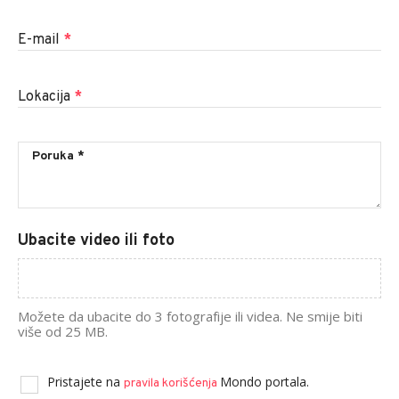
E-mail
*
Lokacija
*
Ubacite video ili foto
Možete da ubacite do 3 fotografije ili videa. Ne smije biti
više od 25 MB.
Pristajete na
Mondo portala.
pravila korišćenja