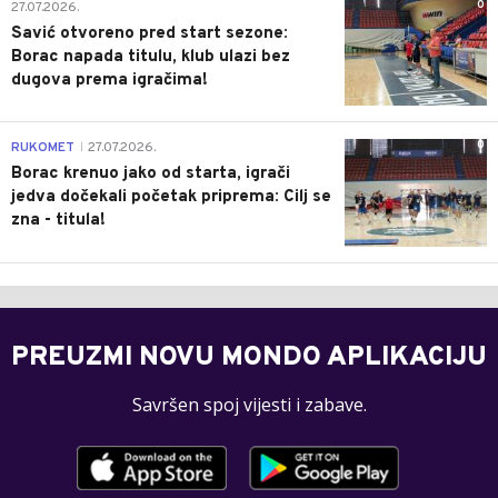
0
27.07.2026.
Savić otvoreno pred start sezone:
Borac napada titulu, klub ulazi bez
dugova prema igračima!
0
RUKOMET
27.07.2026.
|
Borac krenuo jako od starta, igrači
jedva dočekali početak priprema: Cilj se
zna - titula!
PREUZMI NOVU MONDO APLIKACIJU
Savršen spoj vijesti i zabave.