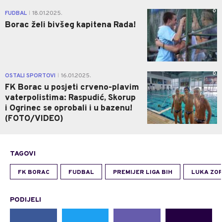
0
FUDBAL
18.01.2025.
|
Borac želi bivšeg kapitena Rada!
0
OSTALI SPORTOVI
16.01.2025.
|
FK Borac u posjeti crveno-plavim
vaterpolistima: Raspudić, Skorup
i Ogrinec se oprobali i u bazenu!
(FOTO/VIDEO)
TAGOVI
FK BORAC
FUDBAL
PREMIJER LIGA BIH
LUKA ZOR
PODIJELI