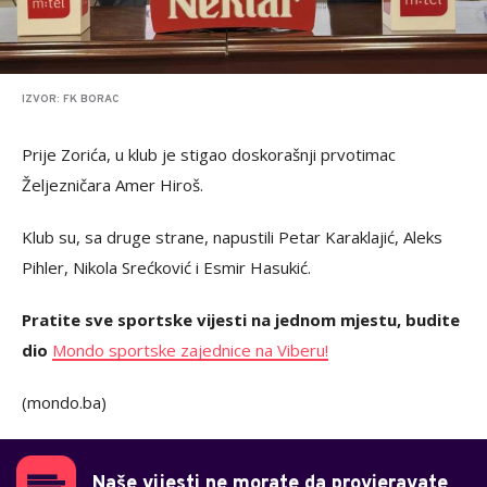
IZVOR: FK BORAC
Prije Zorića, u klub je stigao doskorašnji prvotimac
Željezničara Amer Hiroš.
Klub su, sa druge strane, napustili Petar Karaklajić, Aleks
Pihler, Nikola Srećković i Esmir Hasukić.
Pratite sve sportske vijesti na jednom mjestu, budite
dio
Mondo sportske zajednice na Viberu!
(mondo.ba)
Naše vijesti ne morate da provjeravate