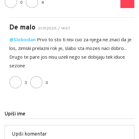
0
4
De malo
21.01.2025. / 14:57
@Slobodan
Prvo to sto ti nisi cuo za njega ne znaci da je
los, zimski prelazni rok je, slabo sta mozes naci dobro...
Drugo te pare jos nisu uzeli nego se dobijaju tek iduce
sezone
3
0
Upiši ime