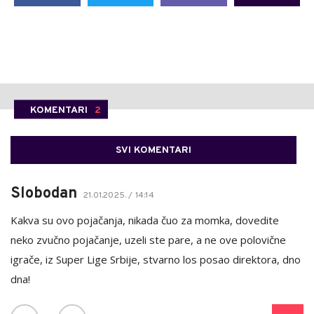
KOMENTARI
2
SVI KOMENTARI
Slobodan
21.01.2025. / 14:14
Kakva su ovo pojačanja, nikada čuo za momka, dovedite
neko zvučno pojačanje, uzeli ste pare, a ne ove polovične
igrače, iz Super Lige Srbije, stvarno los posao direktora, dno
dna!