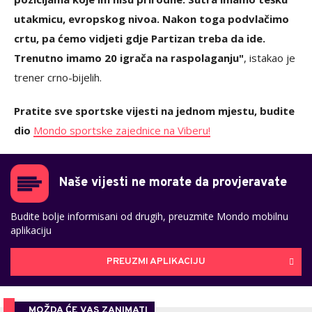
utakmicu, evropskog nivoa. Nakon toga podvlačimo
crtu, pa ćemo vidjeti gdje Partizan treba da ide.
Trenutno imamo 20 igrača na raspolaganju"
, istakao je
trener crno-bijelih.
Pratite sve sportske vijesti na jednom mjestu, budite
dio
Mondo sportske zajednice na Viberu!
Naše vijesti ne morate da provjeravate
Budite bolje informisani od drugih, preuzmite Mondo mobilnu
aplikaciju
PREUZMI APLIKACIJU
MOŽDA ĆE VAS ZANIMATI