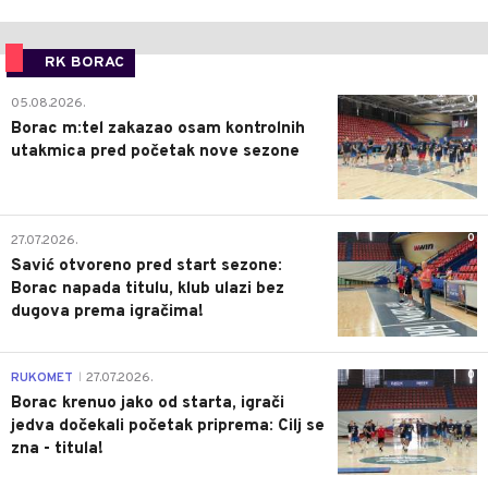
RK BORAC
0
05.08.2026.
Borac m:tel zakazao osam kontrolnih
utakmica pred početak nove sezone
0
27.07.2026.
Savić otvoreno pred start sezone:
Borac napada titulu, klub ulazi bez
dugova prema igračima!
0
RUKOMET
27.07.2026.
|
Borac krenuo jako od starta, igrači
jedva dočekali početak priprema: Cilj se
zna - titula!