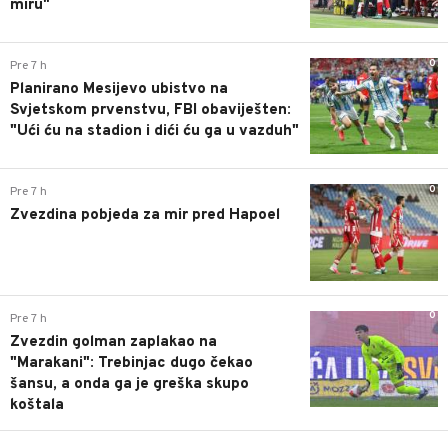
miru"
0
Pre 7 h
Planirano Mesijevo ubistvo na
Svjetskom prvenstvu, FBI obaviješten:
"Ući ću na stadion i dići ću ga u vazduh"
0
Pre 7 h
Zvezdina pobjeda za mir pred Hapoel
0
Pre 7 h
Zvezdin golman zaplakao na
"Marakani": Trebinjac dugo čekao
šansu, a onda ga je greška skupo
koštala