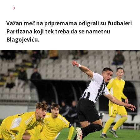
Dragan
AUTOR
0
Šutvić
Važan meč na pripremama odigrali su fudbaleri
Partizana koji tek treba da se nametnu
Blagojeviću.