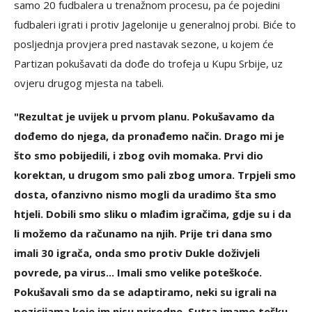
samo 20 fudbalera u trenažnom procesu, pa će pojedini
fudbaleri igrati i protiv Jagelonije u generalnoj probi. Biće to
posljednja provjera pred nastavak sezone, u kojem će
Partizan pokušavati da dođe do trofeja u Kupu Srbije, uz
ovjeru drugog mjesta na tabeli.
"Rezultat je uvijek u prvom planu. Pokušavamo da
dođemo do njega, da pronađemo način. Drago mi je
što smo pobijedili, i zbog ovih momaka. Prvi dio
korektan, u drugom smo pali zbog umora. Trpjeli smo
dosta, ofanzivno nismo mogli da uradimo šta smo
htjeli. Dobili smo sliku o mlađim igračima, gdje su i da
li možemo da računamo na njih. Prije tri dana smo
imali 30 igrača, onda smo protiv Dukle doživjeli
povrede, pa virus... Imali smo velike poteškoće.
Pokušavali smo da se adaptiramo, neki su igrali na
pozicijama koje im nisu prirodne. Sutra imamo tešku