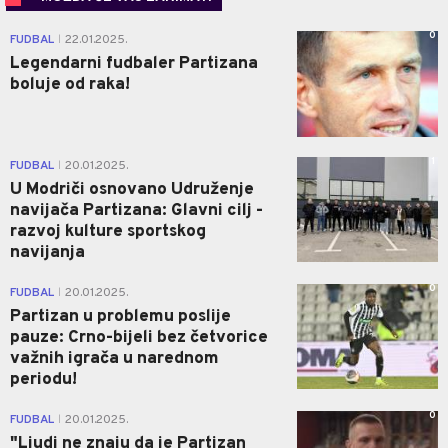
0
FUDBAL
22.01.2025.
|
Legendarni fudbaler Partizana
boluje od raka!
1
FUDBAL
20.01.2025.
|
U Modriči osnovano Udruženje
navijača Partizana: Glavni cilj -
razvoj kulture sportskog
navijanja
0
FUDBAL
20.01.2025.
|
Partizan u problemu poslije
pauze: Crno-bijeli bez četvorice
važnih igrača u narednom
periodu!
0
FUDBAL
20.01.2025.
|
"Ljudi ne znaju da je Partizan