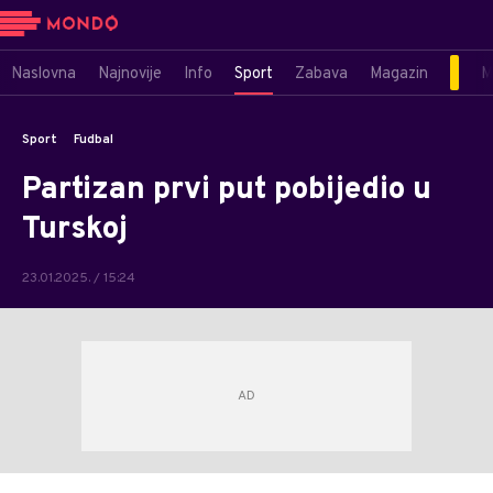
Naslovna
Najnovije
Info
Sport
Zabava
Magazin
M
Sport
Fudbal
Partizan prvi put pobijedio u
Turskoj
23.01.2025. / 15:24