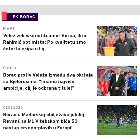
FK BORAC
0
Pre 9 h
Velež želi iskoristiti umor Borca, Ibro
Rahimić optimista: Po kvalitetu smo
četvrta ekipa u ligi
0
Pre 17 h
Borac protiv Veleža između dva okršaja
sa Bjelorusima: "Imamo najviše
ambicije, cilj je odbrana titule!"
0
07.08.2026.
Borac u Mađarskoj obilježava jubilej:
Revanš sa ML Vitebskom biće 50.
nastup crveno-plavih u Evropi!