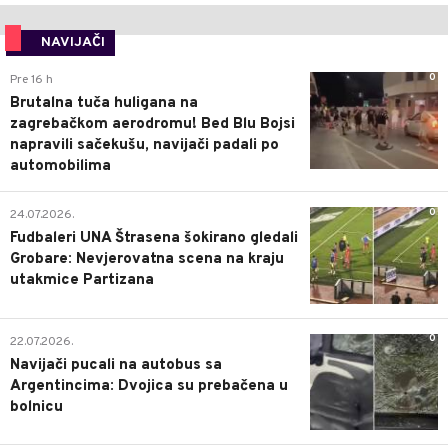
NAVIJAČI
0
Pre 16 h
Brutalna tuča huligana na
zagrebačkom aerodromu! Bed Blu Bojsi
napravili sačekušu, navijači padali po
automobilima
0
24.07.2026.
Fudbaleri UNA Štrasena šokirano gledali
Grobare: Nevjerovatna scena na kraju
utakmice Partizana
0
22.07.2026.
Navijači pucali na autobus sa
Argentincima: Dvojica su prebačena u
bolnicu