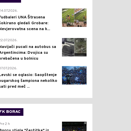
0
24.07.2026.
Fudbaleri UNA Štrasena
šokirano gledali Grobare:
Nevjerovatna scena na k...
0
22.07.2026.
Navijači pucali na autobus sa
Argentincima: Dvojica su
prebačena u bolnicu
1
07.07.2026.
Levski se oglasio: Saopštenje
bugarskog šampiona nekoliko
sati pred meč ...
FK BORAC
0
Pre 2 h
Borcu stigla "čestitka" iz