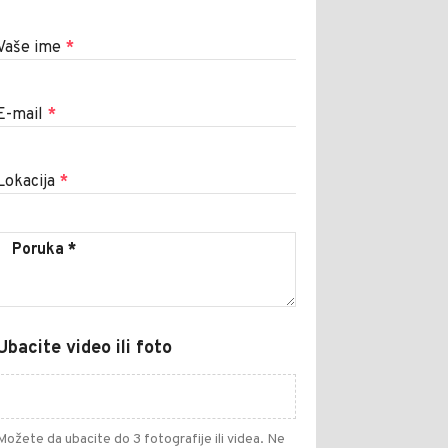
Vaše ime
*
E-mail
*
Lokacija
*
Ubacite video ili foto
Možete da ubacite do 3 fotografije ili videa. Ne