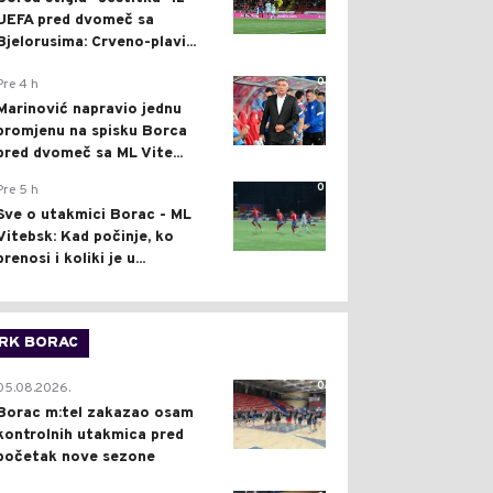
UEFA pred dvomeč sa
Bjelorusima: Crveno-plavi...
0
Pre 4 h
Marinović napravio jednu
promjenu na spisku Borca
pred dvomeč sa ML Vite...
0
Pre 5 h
Sve o utakmici Borac - ML
Vitebsk: Kad počinje, ko
prenosi i koliki je u...
RK BORAC
0
05.08.2026.
Borac m:tel zakazao osam
kontrolnih utakmica pred
početak nove sezone