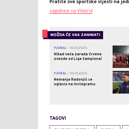
Pratite sve sportske vijesti na j
zajednice na Viberu!
MOŽDA ĆE VAS ZANIMATI
FUDBAL
30.01.2025.
|
Nikad veća zarada Crvene
zvezde od Lige šampiona!
FUDBAL
30.01.2025.
|
Nemanja Radonjić se
oglasio na Instagramu
TAGOVI