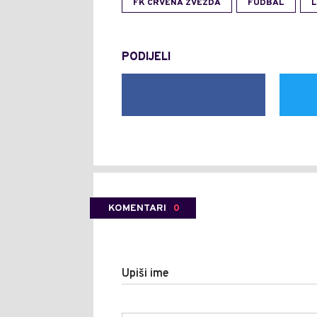
FK CRVENA ZVEZDA
FUDBAL
L
PODIJELI
KOMENTARI
0
Upiši ime