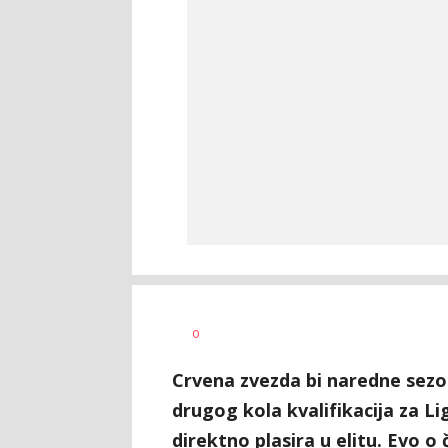
Dragan
AUTOR
0
Šutvić
Crvena zvezda bi naredne sezone
drugog kola kvalifikacija za Li
direktno plasira u elitu. Evo o 