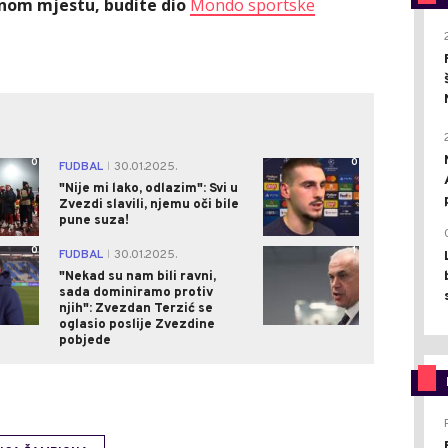
ednom mjestu, budite dio
Mondo sportske
0
0
FUDBAL
30.01.2025.
|
"Nije mi lako, odlazim": Svi u
Zvezdi slavili, njemu oči bile
pune suza!
0
1
FUDBAL
30.01.2025.
|
"Nekad su nam bili ravni,
sada dominiramo protiv
njih": Zvezdan Terzić se
oglasio poslije Zvezdine
pobjede