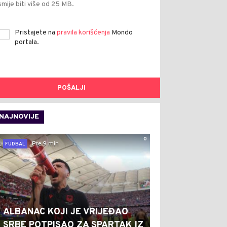
smije biti više od 25 MB.
Pristajete na
pravila korišćenja
Mondo
portala.
POŠALJI
NAJNOVIJE
0
Pre 9 min
FUDBAL
ALBANAC KOJI JE VRIJEĐAO
SRBE POTPISAO ZA SPARTAK IZ