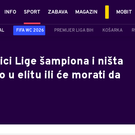
INFO
SPORT
ZABAVA
MAGAZIN
MOBIT
AL
FIFA WC 2026
PREMIJER LIGA BIH
KOŠARKA
R
ci Lige šampiona i ništa
o u elitu ili će morati da
!