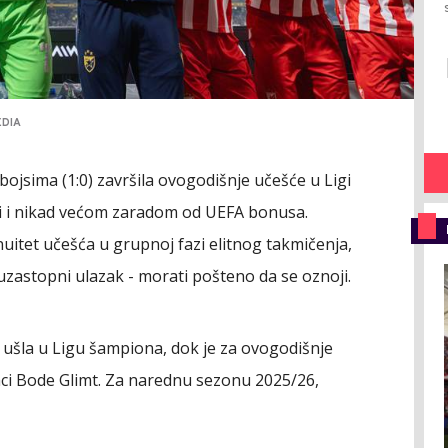
EDIA
jsima (1:0) završila ovogodišnje učešće u Ligi
i i nikad većom zaradom od UEFA bonusa.
nuitet učešća u grupnoj fazi elitnog takmičenja,
uzastopni ulazak - morati pošteno da se oznoji.
 ušla u Ligu šampiona, dok je za ovogodišnje
aci Bode Glimt. Za narednu sezonu 2025/26,