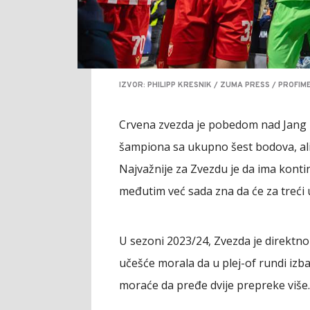
IZVOR: PHILIPP KRESNIK / ZUMA PRESS / PROFIM
Crvena zvezda je pobedom nad Jang bo
šampiona sa ukupno šest bodova, al
Najvažnije za Zvezdu je da ima konti
međutim već sada zna da će za treći 
U sezoni 2023/24, Zvezda je direktno
učešće morala da u plej-of rundi izb
moraće da pređe dvije prepreke više.