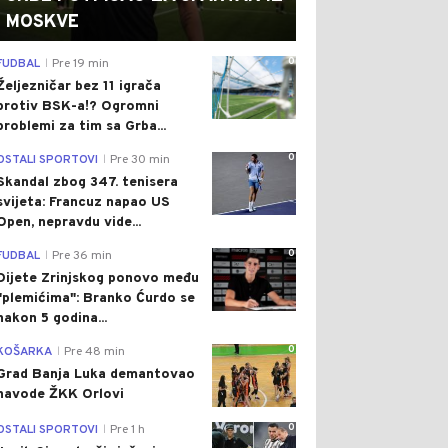
MOSKVE
0
FUDBAL
Pre 19 min
|
Željezničar bez 11 igrača
protiv BSK-a!? Ogromni
problemi za tim sa Grba...
0
OSTALI SPORTOVI
Pre 30 min
|
Skandal zbog 347. tenisera
svijeta: Francuz napao US
Open, nepravdu vide...
0
FUDBAL
Pre 36 min
|
Dijete Zrinjskog ponovo među
"plemićima": Branko Ćurdo se
nakon 5 godina...
0
KOŠARKA
Pre 48 min
|
Grad Banja Luka demantovao
navode ŽKK Orlovi
0
OSTALI SPORTOVI
Pre 1 h
|