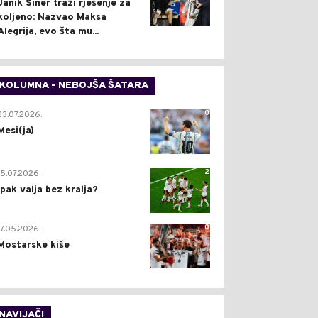
Janik Siner traži rješenje za
koljeno: Nazvao Maksa
Alegrija, evo šta mu...
KOLUMNA - NEBOJŠA ŠATARA
0
23.07.2026.
Mesi(ja)
2
15.07.2026.
Ipak valja bez kralja?
0
17.05.2026.
Mostarske kiše
NAVIJAČI