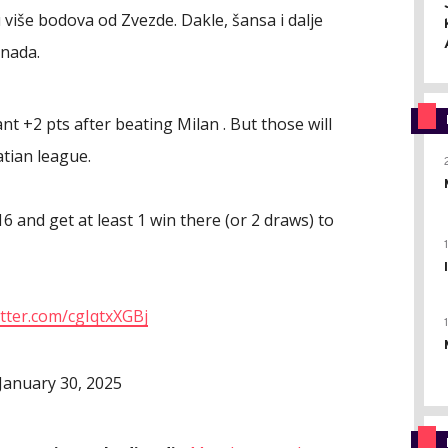
 više bodova od Zvezde. Dakle, šansa i dalje
 nada.
t +2 pts after beating Milan . But those will
atian league.
6 and get at least 1 win there (or 2 draws) to
itter.com/cgIqtxXGBj
January 30, 2025