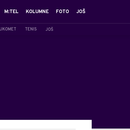
M:TEL
KOLUMNE
FOTO
JOŠ
UKOMET
TENIS
JOŠ