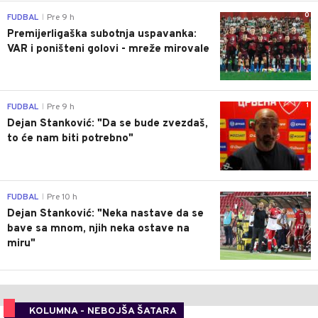
0
FUDBAL
Pre 9 h
|
Premijerligaška subotnja uspavanka:
VAR i poništeni golovi - mreže mirovale
1
FUDBAL
Pre 9 h
|
Dejan Stanković: "Da se bude zvezdaš,
to će nam biti potrebno"
1
FUDBAL
Pre 10 h
|
Dejan Stanković: "Neka nastave da se
bave sa mnom, njih neka ostave na
miru"
KOLUMNA - NEBOJŠA ŠATARA