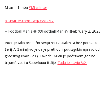
Milan 1-1 Inter
#MilanInter
pic.twitter.com/2WqCWvtxM7
February 2, 2025
— FootballMania ⚽️ (@FootballMania91)
Inter je tako produžio seriju na 17 utakmica bez poraza u
Seriji A. Zanimljivo je da je prethodni put izgubio upravo od
gradskog rivala (2:1). Takođe, Milan je početkom godine
trijumfovao i u Superkupu Italije.
Tada je slavio 3:2.