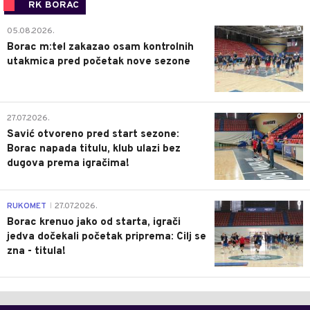
RK BORAC
0
05.08.2026.
Borac m:tel zakazao osam kontrolnih
utakmica pred početak nove sezone
0
27.07.2026.
Savić otvoreno pred start sezone:
Borac napada titulu, klub ulazi bez
dugova prema igračima!
0
RUKOMET
27.07.2026.
|
Borac krenuo jako od starta, igrači
jedva dočekali početak priprema: Cilj se
zna - titula!