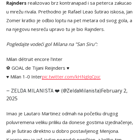
Rajnders
realizovao brz kontranapad i sa peterca zakucao
u mrežu rivala. Prethodno je Rafael Leao šutirao iskosa, Jan
Zomer kratko je odbio loptu na pet metara od svog gola, a
na njegovu nesreću upravo tu je bio Rajnders.
Pogledajte vodeći gol Milana na "San Siru":
Milan détruit encore l'inter
⚽️ GOAL de Tijani Reijnders ♥️
♥️ Milan 1-0 Inter
pic.twitter.com/kHNglqCpjc
February 2,
— ZELDA MILANISTA ❤️ (@ZeldaMilanista)
2025
Imao je Lautaro Martinez odmah na početku drugog
poluvremena veliku priliku da donese gostima izjednačenje,
ali je šutirao direktno u dobro postavljenog Menjona.
Kasnije mu je još jedan pogodak poništen, a koliko tim