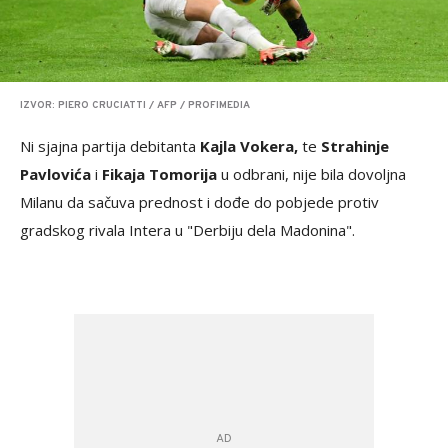
IZVOR: PIERO CRUCIATTI / AFP / PROFIMEDIA
Ni sjajna partija debitanta
Kajla Vokera,
te
Strahinje
Pavlovića
i
Fikaja Tomorija
u odbrani, nije bila dovoljna
Milanu da sačuva prednost i dođe do pobjede protiv
gradskog rivala Intera u "Derbiju dela Madonina".