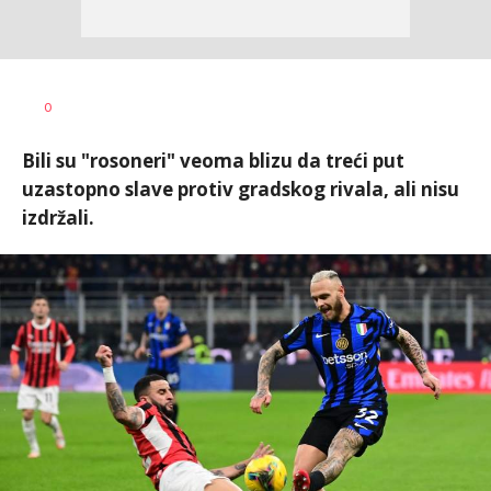
Bojan
AUTOR
0
Jakovljević
Bili su "rosoneri" veoma blizu da treći put
uzastopno slave protiv gradskog rivala, ali nisu
izdržali.