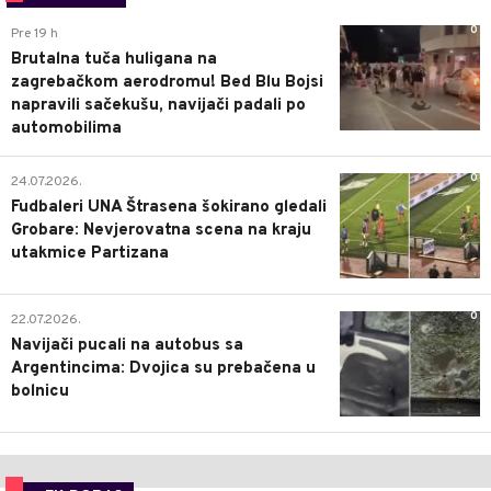
0
Pre 19 h
Brutalna tuča huligana na
zagrebačkom aerodromu! Bed Blu Bojsi
napravili sačekušu, navijači padali po
automobilima
0
24.07.2026.
Fudbaleri UNA Štrasena šokirano gledali
Grobare: Nevjerovatna scena na kraju
utakmice Partizana
0
22.07.2026.
Navijači pucali na autobus sa
Argentincima: Dvojica su prebačena u
bolnicu