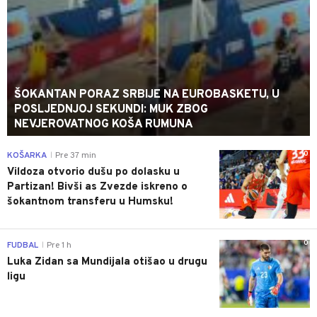
ŠOKANTAN PORAZ SRBIJE NA EUROBASKETU, U
POSLJEDNJOJ SEKUNDI: MUK ZBOG
NEVJEROVATNOG KOŠA RUMUNA
0
KOŠARKA
Pre 37 min
|
Vildoza otvorio dušu po dolasku u
Partizan! Bivši as Zvezde iskreno o
šokantnom transferu u Humsku!
0
FUDBAL
Pre 1 h
|
Luka Zidan sa Mundijala otišao u drugu
ligu