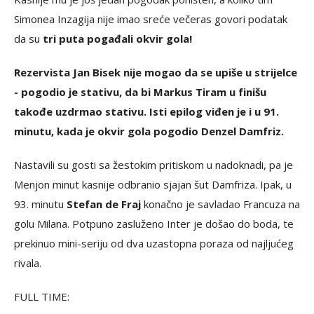
Simonea Inzagija nije imao sreće večeras govori podatak
da su
tri puta pogađali okvir gola!
Rezervista Jan Bisek nije mogao da se upiše u strijelce
- pogodio je stativu, da bi Markus Tiram u finišu
takođe uzdrmao stativu. Isti epilog viđen je i u 91.
minutu, kada je okvir gola pogodio Denzel Damfriz.
Nastavili su gosti sa žestokim pritiskom u nadoknadi, pa je
Menjon minut kasnije odbranio sjajan šut Damfriza. Ipak, u
93. minutu
Stefan de Fraj
konačno je savladao Francuza na
golu Milana. Potpuno zasluženo Inter je došao do boda, te
prekinuo mini-seriju od dva uzastopna poraza od najljućeg
rivala.
FULL TIME: