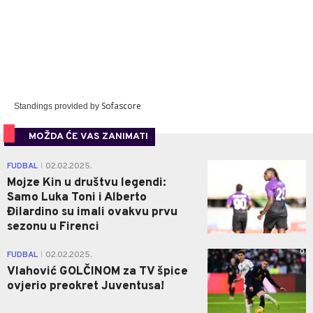
Sofascore
Standings provided by
MOŽDA ĆE VAS ZANIMATI
0
FUDBAL
02.02.2025.
|
Mojze Kin u društvu legendi:
Samo Luka Toni i Alberto
Đilardino su imali ovakvu prvu
sezonu u Firenci
0
FUDBAL
02.02.2025.
|
Vlahović GOLČINOM za TV špice
ovjerio preokret Juventusa!