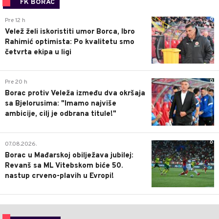
FK BORAC
0
Pre 12 h
Velež želi iskoristiti umor Borca, Ibro
Rahimić optimista: Po kvalitetu smo
četvrta ekipa u ligi
0
Pre 20 h
Borac protiv Veleža između dva okršaja
sa Bjelorusima: "Imamo najviše
ambicije, cilj je odbrana titule!"
0
07.08.2026.
Borac u Mađarskoj obilježava jubilej:
Revanš sa ML Vitebskom biće 50.
nastup crveno-plavih u Evropi!