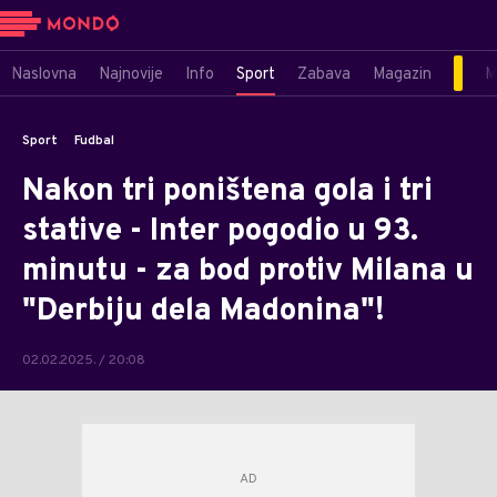
Naslovna
Najnovije
Info
Sport
Zabava
Magazin
M
Sport
Fudbal
Nakon tri poništena gola i tri
stative - Inter pogodio u 93.
minutu - za bod protiv Milana u
"Derbiju dela Madonina"!
02.02.2025. / 20:08