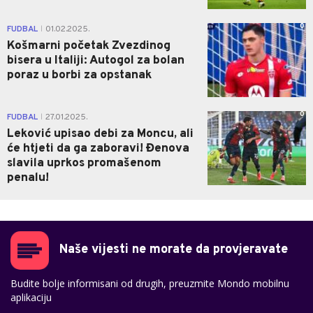
0
FUDBAL
01.02.2025.
|
Košmarni početak Zvezdinog
bisera u Italiji: Autogol za bolan
poraz u borbi za opstanak
0
FUDBAL
27.01.2025.
|
Leković upisao debi za Moncu, ali
će htjeti da ga zaboravi! Đenova
slavila uprkos promašenom
penalu!
Naše vijesti ne morate da provjeravate
Budite bolje informisani od drugih, preuzmite Mondo mobilnu
aplikaciju