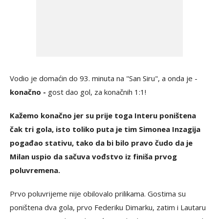
Vodio je domaćin do 93. minuta na "San Siru", a onda je -
konačno -
gost dao gol, za konačnih 1:1!
Kažemo konačno jer su prije toga Interu poništena
čak tri gola, isto toliko puta je tim Simonea Inzagija
pogađao stativu, tako da bi bilo pravo čudo da je
Milan uspio da sačuva vođstvo iz finiša prvog
poluvremena.
Prvo poluvrijeme nije obilovalo prilikama. Gostima su
poništena dva gola, prvo Federiku Dimarku, zatim i Lautaru