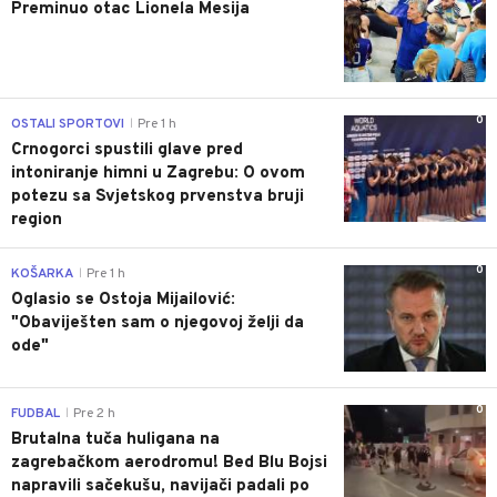
Preminuo otac Lionela Mesija
0
OSTALI SPORTOVI
Pre 1 h
|
Crnogorci spustili glave pred
intoniranje himni u Zagrebu: O ovom
potezu sa Svjetskog prvenstva bruji
region
0
KOŠARKA
Pre 1 h
|
Oglasio se Ostoja Mijailović:
"Obaviješten sam o njegovoj želji da
ode"
0
FUDBAL
Pre 2 h
|
Brutalna tuča huligana na
zagrebačkom aerodromu! Bed Blu Bojsi
napravili sačekušu, navijači padali po