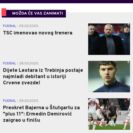
MOŽDA ĆE VAS ZANIMATI
0
FUDBAL
28.02.2025.
|
TSC imenovao novog trenera
0
FUDBAL
28.02.2025.
|
Dijete Leotara iz Trebinja postaje
najmlađi debitant u istoriji
Crvene zvezde!
0
FUDBAL
28.02.2025.
|
Preokret Bajerna u Štutgartu za
"plus 11": Ermedin Demirović
zaigrao u finišu