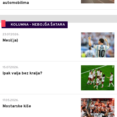
automobilima
KOLUMNA - NEBOJŠA ŠATARA
0
23.07.2026.
Mesi(ja)
2
15.07.2026.
Ipak valja bez kralja?
0
17.05.2026.
Mostarske kiše