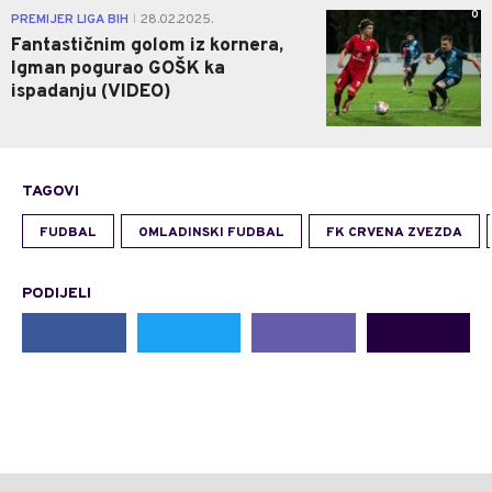
0
PREMIJER LIGA BIH
28.02.2025.
|
Fantastičnim golom iz kornera,
Igman pogurao GOŠK ka
ispadanju (VIDEO)
TAGOVI
FUDBAL
OMLADINSKI FUDBAL
FK CRVENA ZVEZDA
PODIJELI