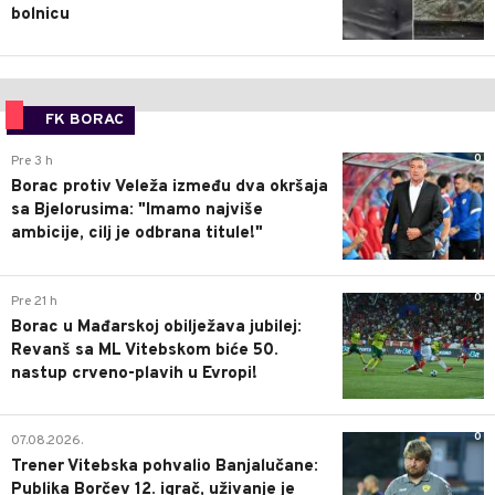
bolnicu
FK BORAC
0
Pre 3 h
Borac protiv Veleža između dva okršaja
sa Bjelorusima: "Imamo najviše
ambicije, cilj je odbrana titule!"
0
Pre 21 h
Borac u Mađarskoj obilježava jubilej:
Revanš sa ML Vitebskom biće 50.
nastup crveno-plavih u Evropi!
0
07.08.2026.
Trener Vitebska pohvalio Banjalučane:
Publika Borčev 12. igrač, uživanje je