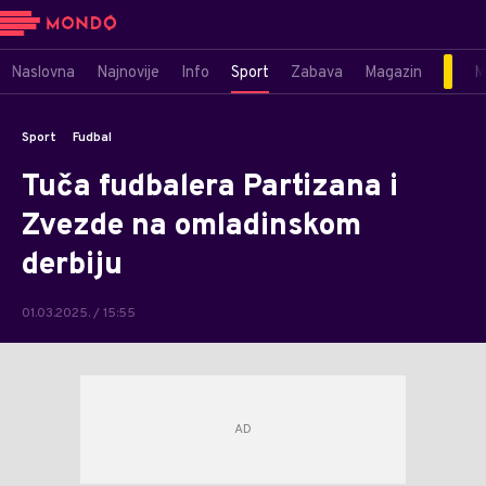
Naslovna
Najnovije
Info
Sport
Zabava
Magazin
M
Sport
Fudbal
Tuča fudbalera Partizana i
Zvezde na omladinskom
derbiju
01.03.2025. / 15:55