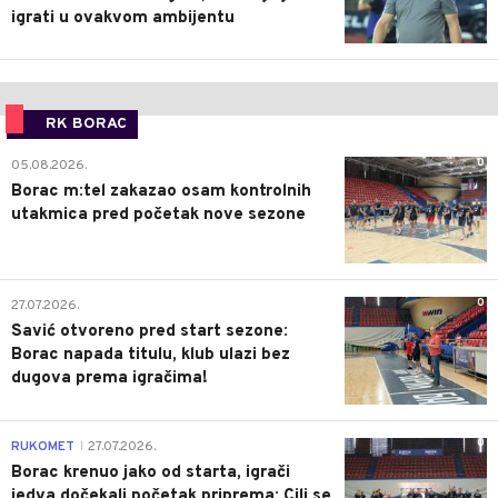
igrati u ovakvom ambijentu
RK BORAC
0
05.08.2026.
Borac m:tel zakazao osam kontrolnih
utakmica pred početak nove sezone
0
27.07.2026.
Savić otvoreno pred start sezone:
Borac napada titulu, klub ulazi bez
dugova prema igračima!
0
RUKOMET
27.07.2026.
|
Borac krenuo jako od starta, igrači
jedva dočekali početak priprema: Cilj se