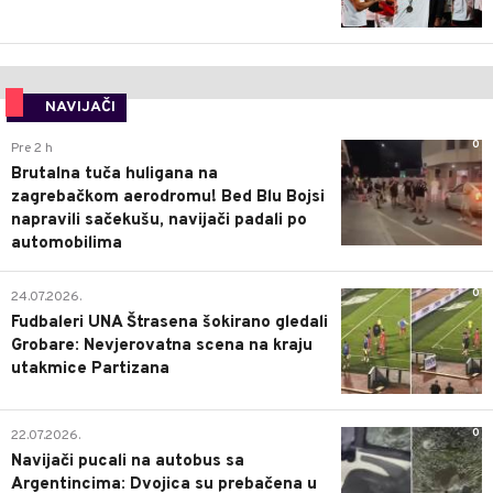
NAVIJAČI
0
Pre 2 h
Brutalna tuča huligana na
zagrebačkom aerodromu! Bed Blu Bojsi
napravili sačekušu, navijači padali po
automobilima
0
24.07.2026.
Fudbaleri UNA Štrasena šokirano gledali
Grobare: Nevjerovatna scena na kraju
utakmice Partizana
0
22.07.2026.
Navijači pucali na autobus sa
Argentincima: Dvojica su prebačena u