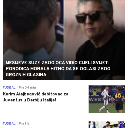
MESIJEVE SUZE ZBOG OCA VIDIO CIJELI SVIJET:
PORODICA MORALA HITNO DA SE OGLASI ZBOG
GROZNIH GLASINA
0
FUDBAL
Pre 34 min
|
Kerim Alajbegović debitovao za
Juventus u Derbiju Italije!
0
FUDBAL
Pre 1 h
|