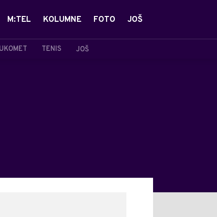
M:TEL
KOLUMNE
FOTO
JOŠ
UKOMET
TENIS
JOŠ