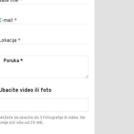
Vaše ime
*
E-mail
*
Lokacija
*
Ubacite video ili foto
Možete da ubacite do 3 fotografije ili videa. Ne
smije biti više od 25 MB.