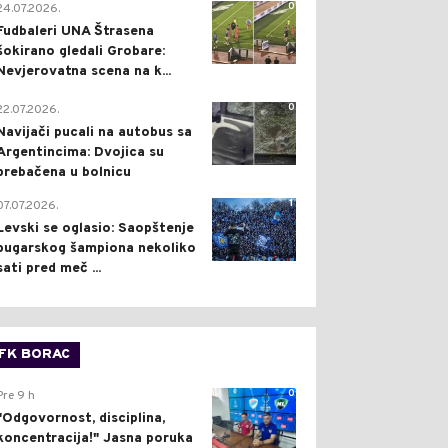
0
24.07.2026.
Fudbaleri UNA Štrasena
šokirano gledali Grobare:
Nevjerovatna scena na k...
0
22.07.2026.
Navijači pucali na autobus sa
Argentincima: Dvojica su
prebačena u bolnicu
1
07.07.2026.
Levski se oglasio: Saopštenje
bugarskog šampiona nekoliko
sati pred meč ...
FK BORAC
0
Pre 9 h
"Odgovornost, disciplina,
koncentracija!" Jasna poruka