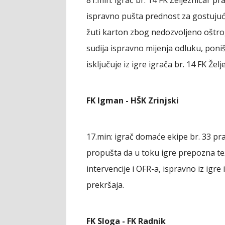
ispravno pušta prednost za gostujuć
žuti karton zbog nedozvoljeno oštrog
sudija ispravno mijenja odluku, poniš
isključuje iz igre igrača br. 14 FK Želj
FK Igman - HŠK Zrinjski
17.min: igrač domaće ekipe br. 33 pra
propušta da u toku igre prepozna te
intervencije i OFR-a, ispravno iz igr
prekršaja.
FK Sloga - FK Radnik