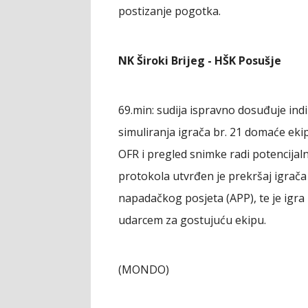
postizanje pogotka.
NK Široki Brijeg - HŠK Posušje
69.min: sudija ispravno dosuđuje in
simuliranja igrača br. 21 domaće ek
OFR i pregled snimke radi potencij
protokola utvrđen je prekršaj igrač
napadačkog posjeta (APP), te je igra
udarcem za gostujuću ekipu.
(MONDO)