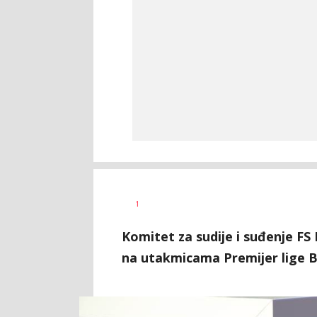
Nebojša
AUTOR
1
Šatara
Komitet za sudije i suđenje FS
na utakmicama Premijer lige B