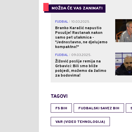
MOŽDA ĆE VAS ZANIMATI
FUDBAL
10.03.2025.
|
Branko Karačić napustio
Posušje! Rastanak nakon
samo pet utakmica -
"Jednostavno, ne djelujemo
kompaktno!"
FUDBAL
09.03.2025.
|
Žižović poslije remija na
Grbavici: Bili smo bliže
pobjedi, možemo da žalimo
za bodovima!
TAGOVI
FS BIH
FUDBALSKI SAVEZ BIH
VAR (VIDEO TEHNOLOGIJA)