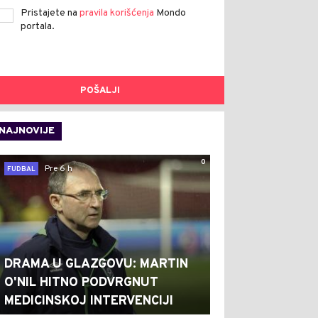
Pristajete na
pravila korišćenja
Mondo
portala.
POŠALJI
NAJNOVIJE
0
Pre 6 h
FUDBAL
DRAMA U GLAZGOVU: MARTIN
O'NIL HITNO PODVRGNUT
MEDICINSKOJ INTERVENCIJI