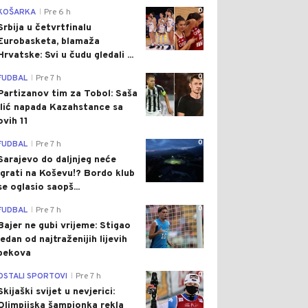
0
KOŠARKA
Pre 6 h
|
Srbija u četvrtfinalu
Eurobasketa, blamaža
Hrvatske: Svi u čudu gledali ...
0
FUDBAL
Pre 7 h
|
Partizanov tim za Tobol: Saša
Ilić napada Kazahstance sa
ovih 11
0
FUDBAL
Pre 7 h
|
Sarajevo do daljnjeg neće
igrati na Koševu!? Bordo klub
se oglasio saopš...
0
FUDBAL
Pre 7 h
|
Bajer ne gubi vrijeme: Stigao
jedan od najtraženijih lijevih
bekova
0
OSTALI SPORTOVI
Pre 7 h
|
Skijaški svijet u nevjerici:
Olimpijska šampionka rekla