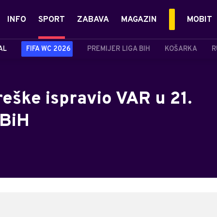
INFO
SPORT
ZABAVA
MAGAZIN
MOBIT
AL
FIFA WC 2026
PREMIJER LIGA BIH
KOŠARKA
R
reške ispravio VAR u 21.
 BiH