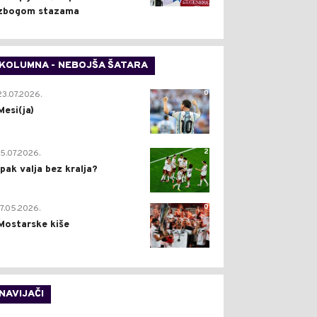
zbogom stazama
KOLUMNA - NEBOJŠA ŠATARA
0
23.07.2026.
Mesi(ja)
2
15.07.2026.
Ipak valja bez kralja?
0
17.05.2026.
Mostarske kiše
NAVIJAČI