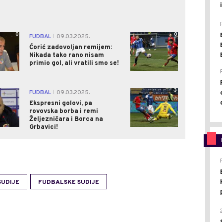
0
0
FUDBAL
09.03.2025.
|
Ćorić zadovoljan remijem:
Nikada tako rano nisam
primio gol, ali vratili smo se!
1
3
FUDBAL
09.03.2025.
|
Ekspresni golovi, pa
rovovska borba i remi
Željezničara i Borca na
Grbavici!
SUDIJE
FUDBALSKE SUDIJE