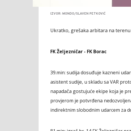
IZVOR: MONDO/SLAVEN PETKOVIĆ
Ukratko, grešaka arbitara na terenu je
FK Željezničar - FK Borac
39.min: sudija dosuđuje kazneni udar
asistent sudije, u skladu sa VAR pro
napadača gostujuće ekipe koja je p
provjerom je potvrđena nedozvoljena 
indirektnim slobodnim udarcem za d
81.min: igrač br. 14 FK Željezničar pr