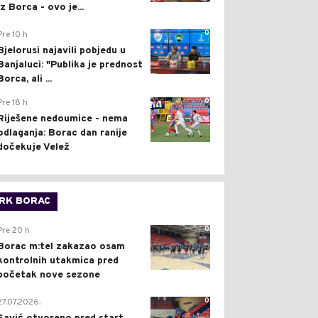
iz Borca - ovo je...
0
Pre 10 h
Bjelorusi najavili pobjedu u
Banjaluci: "Publika je prednost
Borca, ali ...
0
Pre 18 h
Riješene nedoumice - nema
odlaganja: Borac dan ranije
dočekuje Velež
RK BORAC
0
Pre 20 h
Borac m:tel zakazao osam
kontrolnih utakmica pred
početak nove sezone
0
27.07.2026.