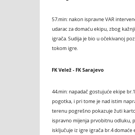
57.min: nakon ispravne VAR intervenc
udarac za domaću ekipu, zbog kažnj
igrača. Sudija je bio u očekivanoj pozi
tokom igre.
FK Velež - FK Sarajevo
44.min: napadač gostujuće ekipe br.11
pogotka, i pri tome je nad istim napra
terenu pogrešno pokazuje žuti karton
ispravno mijenja prvobitnu odluku, po
isključuje iz igre igrača br.4 domaće 