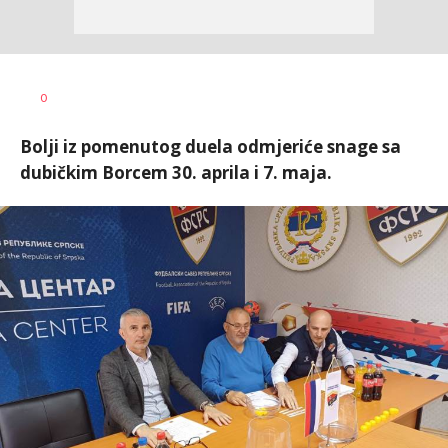
Bojan
AUTOR
0
Jakovljević
Bolji iz pomenutog duela odmjeriće snage sa
dubičkim Borcem 30. aprila i 7. maja.