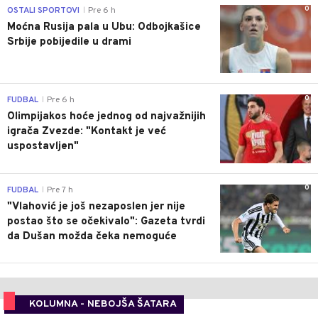
0
OSTALI SPORTOVI
Pre 6 h
|
Moćna Rusija pala u Ubu: Odbojkašice
Srbije pobijedile u drami
0
FUDBAL
Pre 6 h
|
Olimpijakos hoće jednog od najvažnijih
igrača Zvezde: "Kontakt je već
uspostavljen"
0
FUDBAL
Pre 7 h
|
"Vlahović je još nezaposlen jer nije
postao što se očekivalo": Gazeta tvrdi
da Dušan možda čeka nemoguće
KOLUMNA - NEBOJŠA ŠATARA