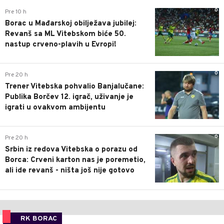
0
Pre 10 h
Borac u Mađarskoj obilježava jubilej:
Revanš sa ML Vitebskom biće 50.
nastup crveno-plavih u Evropi!
0
Pre 20 h
Trener Vitebska pohvalio Banjalučane:
Publika Borčev 12. igrač, uživanje je
igrati u ovakvom ambijentu
0
Pre 20 h
Srbin iz redova Vitebska o porazu od
Borca: Crveni karton nas je poremetio,
ali ide revanš - ništa još nije gotovo
RK BORAC