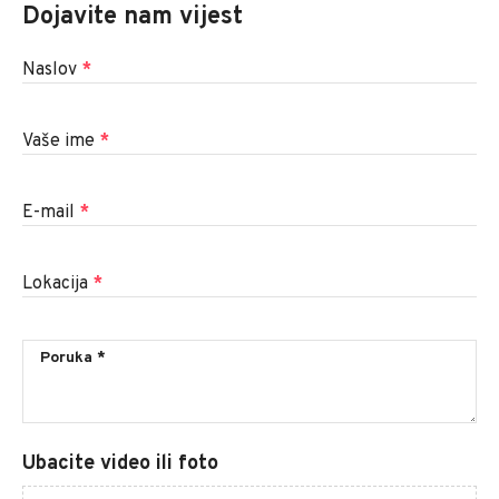
Dojavite nam vijest
Naslov
*
Vaše ime
*
E-mail
*
Lokacija
*
Ubacite video ili foto