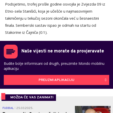
Podsjetimo, trofej prošle godine osvojila je Zvijezda 09 iz
Etno-sela Stanišići, koja je učešće u najmasovnijem
takmičenju u tekučoj sezoni okončala već u šesnaestini
finala. Semberski sastav ispao je odmah na startu od
Stakorine iz Čajniča (0:1).
Naše vijesti ne morate da provjeravate
Budite bolje informisani od drugih, preuzmite Mondo mobilnu
aplikaciju
PREUZMI APLIKACIJU
MOŽDA ĆE VAS ZANIMATI
0
FUDBAL
25.03.2025.
|