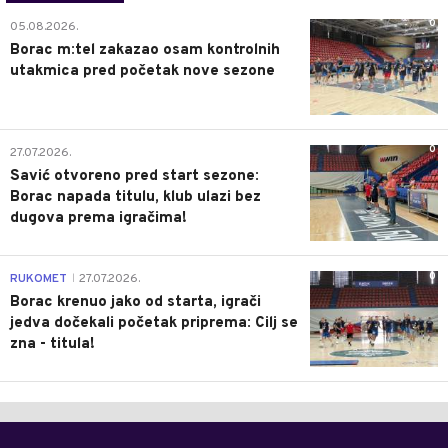
0
05.08.2026.
Borac m:tel zakazao osam kontrolnih
utakmica pred početak nove sezone
0
27.07.2026.
Savić otvoreno pred start sezone:
Borac napada titulu, klub ulazi bez
dugova prema igračima!
0
RUKOMET
27.07.2026.
|
Borac krenuo jako od starta, igrači
jedva dočekali početak priprema: Cilj se
zna - titula!