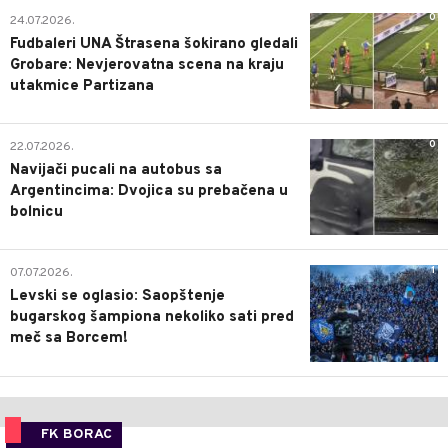
0
24.07.2026.
Fudbaleri UNA Štrasena šokirano gledali
Grobare: Nevjerovatna scena na kraju
utakmice Partizana
0
22.07.2026.
Navijači pucali na autobus sa
Argentincima: Dvojica su prebačena u
bolnicu
1
07.07.2026.
Levski se oglasio: Saopštenje
bugarskog šampiona nekoliko sati pred
meč sa Borcem!
FK BORAC