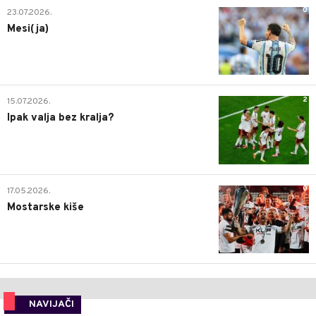
0
23.07.2026.
Mesi(ja)
2
15.07.2026.
Ipak valja bez kralja?
0
17.05.2026.
Mostarske kiše
NAVIJAČI