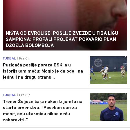
NIŠTA OD EVROLIGE, POSLIJE ZVEZDE U FIBA LIGU
ŠAMPIONA: PROPALI PROJEKAT POKVARIO PLAN
DŽOELA BOLOMBOJA
0
FUDBAL
Pre 6 h
|
Puzigaća poslije poraza BSK-a u
istorijskom meču: Moglo je da ode i na
jednu i na drugu stranu...
0
FUDBAL
Pre 6 h
|
Trener Željezničara nakon trijumfa na
startu prvenstva: "Poseban dan za
mene, ovu utakmicu nikad neću
zaboraviti!"