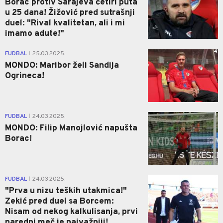
Borac protiv Sarajeva četiri puta
u 25 dana! Žižović pred sutrašnji
duel: "Rival kvalitetan, ali i mi
imamo adute!"
4
FUDBAL
25.03.2025.
|
MONDO: Maribor želi Sandija
Ogrineca!
1
FUDBAL
24.03.2025.
|
MONDO: Filip Manojlović napušta
Borac!
2
FUDBAL
24.03.2025.
|
"Prva u nizu teških utakmica!"
Zekić pred duel sa Borcem:
Nisam od nekog kalkulisanja, prvi
naredni meč je najvažniji!