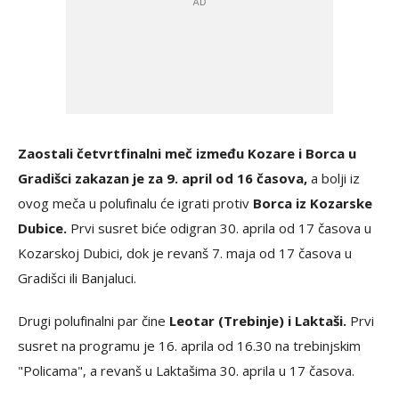
Zaostali četvrtfinalni meč između Kozare i Borca u
Gradišci zakazan je za 9. april od 16 časova,
a bolji iz
ovog meča u polufinalu će igrati protiv
Borca iz Kozarske
Dubice.
Prvi susret biće odigran 30. aprila od 17 časova u
Kozarskoj Dubici, dok je revanš 7. maja od 17 časova u
Gradišci ili Banjaluci.
Drugi polufinalni par čine
Leotar (Trebinje) i Laktaši.
Prvi
susret na programu je 16. aprila od 16.30 na trebinjskim
"Policama", a revanš u Laktašima 30. aprila u 17 časova.