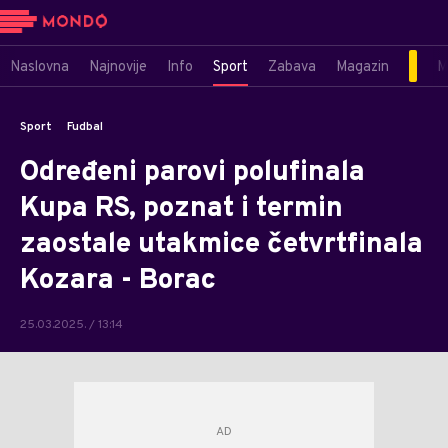
Naslovna
Najnovije
Info
Sport
Zabava
Magazin
M
Sport
Fudbal
Određeni parovi polufinala
Kupa RS, poznat i termin
zaostale utakmice četvrtfinala
Kozara - Borac
25.03.2025. / 13:14